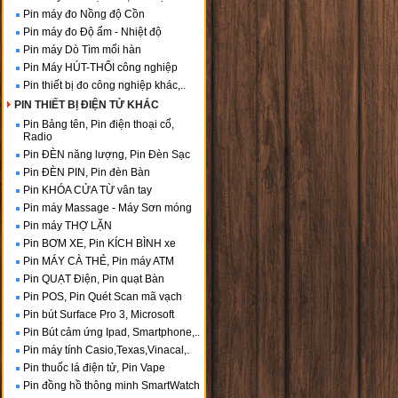
Pin máy đo Nồng độ Cồn
Pin máy đo Độ ẩm - Nhiệt độ
Pin máy Dò Tìm mối hàn
Pin Máy HÚT-THỔI công nghiệp
Pin thiết bị đo công nghiệp khác,..
PIN THIẾT BỊ ĐIỆN TỬ KHÁC
Pin Bảng tên, Pin điện thoại cổ,
Radio
Pin ĐÈN năng lượng, Pin Đèn Sạc
Pin ĐÈN PIN, Pin đèn Bàn
Pin KHÓA CỬA TỪ vân tay
Pin máy Massage - Máy Sơn móng
Pin máy THỢ LẶN
Pin BƠM XE, Pin KÍCH BÌNH xe
Pin MÁY CÀ THẺ, Pin máy ATM
Pin QUẠT Điện, Pin quạt Bàn
Pin POS, Pin Quét Scan mã vạch
Pin bút Surface Pro 3, Microsoft
Pin Bút cảm ứng Ipad, Smartphone,..
Pin máy tính Casio,Texas,Vinacal,.
Pin thuốc lá điện tử, Pin Vape
Pin đồng hồ thông minh SmartWatch