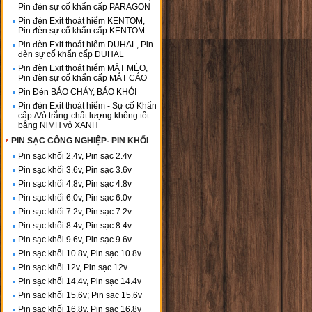
Pin đèn sự cố khẩn cấp PARAGON
Pin đèn Exit thoát hiểm KENTOM,
Pin đèn sự cố khẩn cấp KENTOM
Pin đèn Exit thoát hiểm DUHAL, Pin
đèn sự cố khẩn cấp DUHAL
Pin đèn Exit thoát hiểm MẮT MÈO,
Pin đèn sự cố khẩn cấp MẮT CÁO
Pin Đèn BÁO CHÁY, BÁO KHÓI
Pin đèn Exit thoát hiểm - Sự cố Khẩn
cấp /Vỏ trắng-chất lượng không tốt
bằng NiMH vỏ XANH
PIN SẠC CÔNG NGHIỆP- PIN KHỐI
Pin sạc khối 2.4v, Pin sạc 2.4v
Pin sạc khối 3.6v, Pin sạc 3.6v
Pin sạc khối 4.8v, Pin sạc 4.8v
Pin sạc khối 6.0v, Pin sạc 6.0v
Pin sạc khối 7.2v, Pin sạc 7.2v
Pin sạc khối 8.4v, Pin sạc 8.4v
Pin sạc khối 9.6v, Pin sạc 9.6v
Pin sạc khối 10.8v, Pin sạc 10.8v
Pin sạc khối 12v, Pin sạc 12v
Pin sạc khối 14.4v, Pin sạc 14.4v
Pin sạc khối 15.6v; Pin sạc 15.6v
Pin sạc khối 16.8v, Pin sạc 16.8v