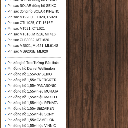
Pin sạc SOLAR đồng hồ CASIO
Pin sạc SOLAR đồng hồ SEIKO
Pin sạc đồng hồ SOLAR KINETIC
Pin sạc MT920, CTL920, TS920
Pin sạc CTL1025, CTL1616F
Pin sạc MT621, CTL621
Pin sạc MT616, MT516, MT416
Pin sạc CLB3032, MT1620
Pin sạc MS621, ML621, ML614S
Pin sạc MS920SE, ML920
-----------------------------------------------
Pin đồnghồ TreoTường-Báo thức
Pin đồng hồ Daniel Wellington
Pin đồng hồ 1.55v-3v SEIKO
Pin đồng hồ 1,55v ENERGIZER
Pin đồng hồ 1,55v PANASONIC
Pin đồng hồ 1,55v hiệu MURATA
Pin đồng hồ 1,55v hiệu MAXELL
Pin đồng hồ 1,55v hiệu RENATA
Pin đồng hồ 1,55v SEIZAIKEN
Pin đồng hồ 1,55v hiệu SONY
Pin đồng hồ 1,55v CAMELION
Pin đồng hồ 1,55v hiệu VINNIC