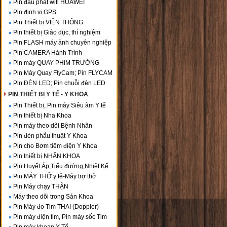
Pin đầu phát wifi HUAWEI
Pin định vị GPS
Pin Thiết bị VIỄN THÔNG
Pin thiết bị Giáo dục, thí nghiệm
Pin FLASH máy ảnh chuyên nghiệp
Pin CAMERA Hành Trình
Pin máy QUAY PHIM TRƯỜNG
Pin Máy Quay FlyCam; Pin FLYCAM
Pin ĐÈN LED; Pin chuỗi đèn LED
PIN THIẾT BỊ Y TẾ - Y KHOA
Pin Thiết bị, Pin máy Siêu âm Y tế
Pin thiết bị Nha Khoa
Pin máy theo dõi Bệnh Nhân
Pin đèn phẩu thuật Y Khoa
Pin cho Bơm tiêm điện Y Khoa
Pin thiết bị NHÃN KHOA
Pin Huyết Áp,Tiểu đường,Nhiệt Kế
Pin MÁY THỞ y tế-Máy trợ thở
Pin Máy chạy THẬN
Máy theo dõi trong Sản Khoa
Pin Máy đo Tim THAI (Doppler)
Pin máy điện tim, Pin máy sốc Tim