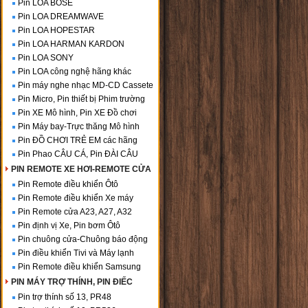
Pin LOA BOSE
Pin LOA DREAMWAVE
Pin LOA HOPESTAR
Pin LOA HARMAN KARDON
Pin LOA SONY
Pin LOA công nghệ hãng khác
Pin máy nghe nhạc MD-CD Cassete
Pin Micro, Pin thiết bị Phim trường
Pin XE Mô hình, Pin XE Đồ chơi
Pin Máy bay-Trực thăng Mô hình
Pin ĐỒ CHƠI TRẺ EM các hãng
Pin Phao CÂU CÁ, Pin ĐÀI CÂU
PIN REMOTE XE HƠI-REMOTE CỬA
Pin Remote điều khiển Ôtô
Pin Remote điều khiển Xe máy
Pin Remote cửa A23, A27, A32
Pin định vị Xe, Pin bơm Ôtô
Pin chuông cửa-Chuông báo động
Pin điều khiển Tivi và Máy lạnh
Pin Remote điều khiển Samsung
PIN MÁY TRỢ THÍNH, PIN ĐIẾC
Pin trợ thính số 13, PR48