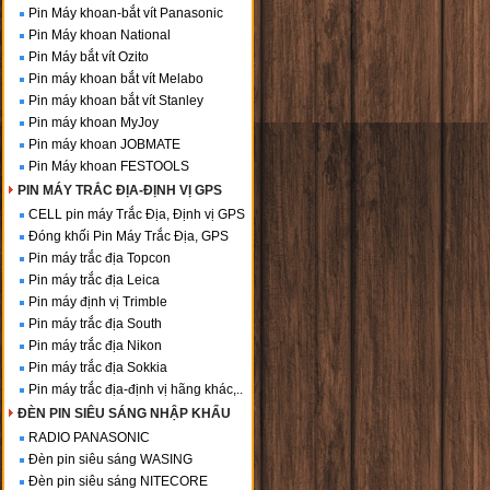
Pin Máy khoan-bắt vít Panasonic
Pin Máy khoan National
Pin Máy bắt vít Ozito
Pin máy khoan bắt vít Melabo
Pin máy khoan bắt vít Stanley
Pin máy khoan MyJoy
Pin máy khoan JOBMATE
Pin Máy khoan FESTOOLS
PIN MÁY TRẮC ĐỊA-ĐỊNH VỊ GPS
CELL pin máy Trắc Địa, Định vị GPS
Đóng khối Pin Máy Trắc Địa, GPS
Pin máy trắc địa Topcon
Pin máy trắc địa Leica
Pin máy định vị Trimble
Pin máy trắc địa South
Pin máy trắc địa Nikon
Pin máy trắc địa Sokkia
Pin máy trắc địa-định vị hãng khác,..
ĐÈN PIN SIÊU SÁNG NHẬP KHẨU
RADIO PANASONIC
Đèn pin siêu sáng WASING
Đèn pin siêu sáng NITECORE