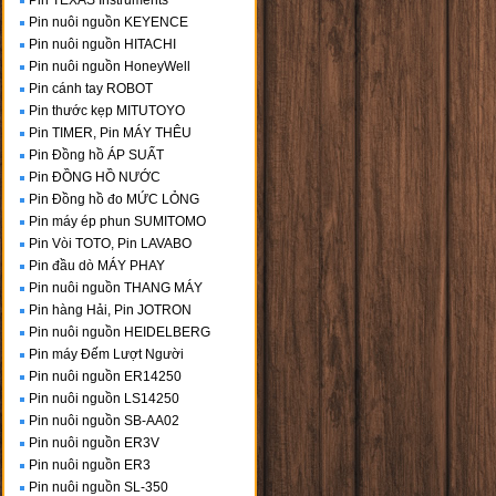
Pin TEXAS Instruments
Pin nuôi nguồn KEYENCE
Pin nuôi nguồn HITACHI
Pin nuôi nguồn HoneyWell
Pin cánh tay ROBOT
Pin thước kẹp MITUTOYO
Pin TIMER, Pin MÁY THÊU
Pin Đồng hồ ÁP SUẤT
Pin ĐỒNG HỒ NƯỚC
Pin Đồng hồ đo MỨC LỎNG
Pin máy ép phun SUMITOMO
Pin Vòi TOTO, Pin LAVABO
Pin đầu dò MÁY PHAY
Pin nuôi nguồn THANG MÁY
Pin hàng Hải, Pin JOTRON
Pin nuôi nguồn HEIDELBERG
Pin máy Đếm Lượt Người
Pin nuôi nguồn ER14250
Pin nuôi nguồn LS14250
Pin nuôi nguồn SB-AA02
Pin nuôi nguồn ER3V
Pin nuôi nguồn ER3
Pin nuôi nguồn SL-350