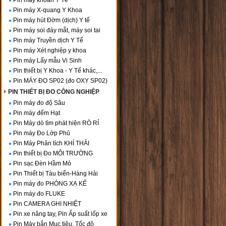
Pin máy khoan Y Tế
Pin máy X-quang Y Khoa
Pin máy hút Đờm (dịch) Y tế
Pin máy soi đáy mắt, máy soi tai
Pin máy Truyền dịch Y Tế
Pin máy Xét nghiệp y khoa
Pin máy Lấy mẫu Vi Sinh
Pin thiết bị Y Khoa - Y Tế khác,...
Pin MÁY ĐO SP02 (đo OXY SP02)
PIN THIẾT BỊ ĐO CÔNG NGHIỆP
Pin máy đo độ Sâu
Pin máy đếm Hạt
Pin Máy dò tìm phát hiện RÒ RỈ
Pin máy Đo Lớp Phủ
Pin Máy Phân tích KHÍ THẢI
Pin thiết bị Đo MÔI TRƯỜNG
Pin sạc Đèn Hầm Mỏ
Pin Thiết bị Tàu biển-Hàng Hải
Pin máy đo PHÓNG XẠ KẾ
Pin máy đo FLUKE
Pin CAMERA GHI NHIỆT
Pin xe nâng tay, Pin Ấp suất lốp xe
Pin Máy bắn Mục tiêu, Tốc độ