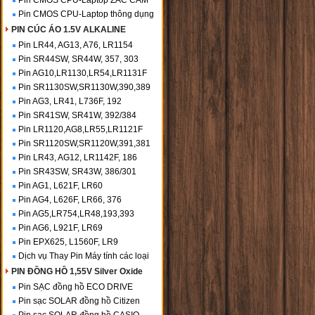
Pin CMOS CPU-Laptop ZẮC CẮM
Pin CMOS CPU-Laptop thông dụng
PIN CÚC ÁO 1.5V ALKALINE
Pin LR44, AG13, A76, LR1154
Pin SR44SW, SR44W, 357, 303
Pin AG10,LR1130,LR54,LR1131F
Pin SR1130SW,SR1130W,390,389
Pin AG3, LR41, L736F, 192
Pin SR41SW, SR41W, 392/384
Pin LR1120,AG8,LR55,LR1121F
Pin SR1120SW,SR1120W,391,381
Pin LR43, AG12, LR1142F, 186
Pin SR43SW, SR43W, 386/301
Pin AG1, L621F, LR60
Pin AG4, L626F, LR66, 376
Pin AG5,LR754,LR48,193,393
Pin AG6, L921F, LR69
Pin EPX625, L1560F, LR9
Dịch vụ Thay Pin Máy tính các loại
PIN ĐỒNG HỒ 1,55V Silver Oxide
Pin SẠC đồng hồ ECO DRIVE
Pin sạc SOLAR đồng hồ Citizen