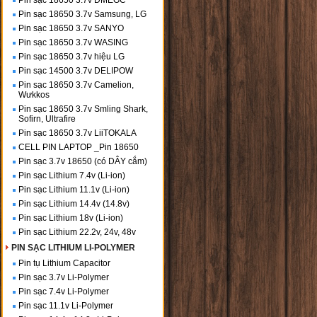
Pin sạc 18650 3.7v DMEGC
Pin sạc 18650 3.7v Samsung, LG
Pin sạc 18650 3.7v SANYO
Pin sạc 18650 3.7v WASING
Pin sạc 18650 3.7v hiệu LG
Pin sạc 14500 3.7v DELIPOW
Pin sạc 18650 3.7v Camelion,
Wưkkos
Pin sạc 18650 3.7v Smling Shark,
Sofirn, Ultrafire
Pin sạc 18650 3.7v LiiTOKALA
CELL PIN LAPTOP _Pin 18650
Pin sạc 3.7v 18650 (có DÂY cắm)
Pin sạc Lithium 7.4v (Li-ion)
Pin sạc Lithium 11.1v (Li-ion)
Pin sạc Lithium 14.4v (14.8v)
Pin sạc Lithium 18v (Li-ion)
Pin sạc Lithium 22.2v, 24v, 48v
PIN SẠC LITHIUM LI-POLYMER
Pin tụ Lithium Capacitor
Pin sạc 3.7v Li-Polymer
Pin sạc 7.4v Li-Polymer
Pin sạc 11.1v Li-Polymer