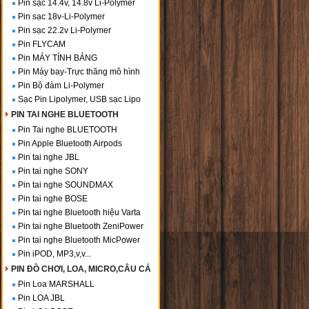
Pin sạc 14.4v, 14.8v Li-Polymer
Pin sạc 18v-Li-Polymer
Pin sạc 22.2v Li-Polymer
Pin FLYCAM
Pin MÁY TÍNH BẢNG
Pin Máy bay-Trực thăng mô hình
Pin Bộ đàm Li-Polymer
Sạc Pin Lipolymer, USB sạc Lipo
PIN TAI NGHE BLUETOOTH
Pin Tai nghe BLUETOOTH
Pin Apple Bluetooth Airpods
Pin tai nghe JBL
Pin tai nghe SONY
Pin tai nghe SOUNDMAX
Pin tai nghe BOSE
Pin tai nghe Bluetooth hiệu Varta
Pin tai nghe Bluetooth ZeniPower
Pin tai nghe Bluetooth MicPower
Pin iPOD, MP3,v,v...
PIN ĐỒ CHƠI, LOA, MICRO,CÂU CÁ
Pin Loa MARSHALL
Pin LOA JBL