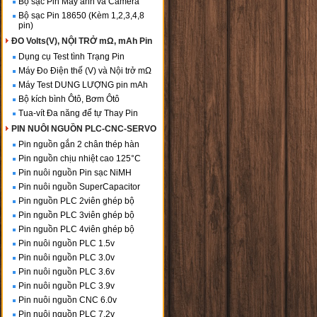
Bộ sạc Pin Máy ảnh và Camera
Bộ sạc Pin 18650 (Kèm 1,2,3,4,8
pin)
ĐO Volts(V), NỘI TRỞ mΩ, mAh Pin
Dụng cụ Test tình Trạng Pin
Máy Đo Điện thế (V) và Nội trở mΩ
Máy Test DUNG LƯỢNG pin mAh
Bộ kích bình Ôtô, Bơm Ôtô
Tua-vít Đa năng để tự Thay Pin
PIN NUÔI NGUỒN PLC-CNC-SERVO
Pin nguồn gắn 2 chân thép hàn
Pin nguồn chịu nhiệt cao 125°C
Pin nuôi nguồn Pin sạc NiMH
Pin nuôi nguồn SuperCapacitor
Pin nguồn PLC 2viên ghép bộ
Pin nguồn PLC 3viên ghép bộ
Pin nguồn PLC 4viên ghép bộ
Pin nuôi nguồn PLC 1.5v
Pin nuôi nguồn PLC 3.0v
Pin nuôi nguồn PLC 3.6v
Pin nuôi nguồn PLC 3.9v
Pin nuôi nguồn CNC 6.0v
Pin nuôi nguồn PLC 7.2v