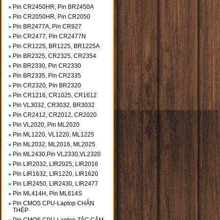
Pin CR2450HR, Pin BR2450A
Pin CR2050HR, Pin CR2050
Pin BR2477A, Pin CR927
Pin CR2477, Pin CR2477N
Pin CR1225, BR1225, BR1225A
Pin BR2325, CR2325, CR2354
Pin BR2330, Pin CR2330
Pin BR2335, Pin CR2335
Pin CR2320, Pin BR2320
Pin CR1216, CR1025, CR1612
Pin VL3032, CR3032, BR3032
Pin CR2412, CR2012, CR2020
Pin VL2020, Pin ML2020
Pin ML1220, VL1220, ML1225
Pin ML2032, ML2016, ML2025
Pin ML2430,Pin VL2330,VL2320
Pin LIR2032, LIR2025, LIR2016
Pin LIR1632, LIR1220, LIR1620
Pin LIR2450, LIR2430, LIR2477
Pin ML414H, Pin ML614S
Pin CMOS CPU-Laptop CHÂN
THÉP