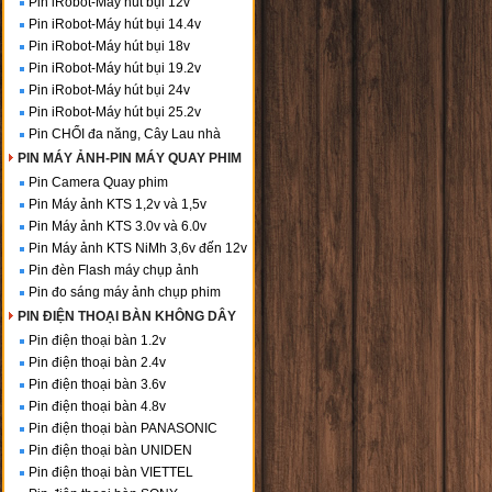
Pin iRobot-Máy hút bụi 12v
Pin iRobot-Máy hút bụi 14.4v
Pin iRobot-Máy hút bụi 18v
Pin iRobot-Máy hút bụi 19.2v
Pin iRobot-Máy hút bụi 24v
Pin iRobot-Máy hút bụi 25.2v
Pin CHỔI đa năng, Cây Lau nhà
PIN MÁY ẢNH-PIN MÁY QUAY PHIM
Pin Camera Quay phim
Pin Máy ảnh KTS 1,2v và 1,5v
Pin Máy ảnh KTS 3.0v và 6.0v
Pin Máy ảnh KTS NiMh 3,6v đến 12v
Pin đèn Flash máy chụp ảnh
Pin đo sáng máy ảnh chụp phim
PIN ĐIỆN THOẠI BÀN KHÔNG DÂY
Pin điện thoại bàn 1.2v
Pin điện thoại bàn 2.4v
Pin điện thoại bàn 3.6v
Pin điện thoại bàn 4.8v
Pin điện thoại bàn PANASONIC
Pin điện thoại bàn UNIDEN
Pin điện thoại bàn VIETTEL