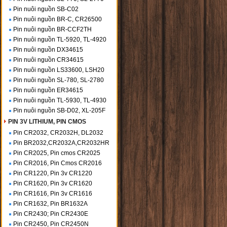
Pin nuôi nguồn SB-C02
Pin nuôi nguồn BR-C, CR26500
Pin nuôi nguồn BR-CCF2TH
Pin nuôi nguồn TL-5920, TL-4920
Pin nuôi nguồn DX34615
Pin nuôi nguồn CR34615
Pin nuôi nguồn LS33600, LSH20
Pin nuôi nguồn SL-780, SL-2780
Pin nuôi nguồn ER34615
Pin nuôi nguồn TL-5930, TL-4930
Pin nuôi nguồn SB-D02, XL-205F
PIN 3V LITHIUM, PIN CMOS
Pin CR2032, CR2032H, DL2032
Pin BR2032,CR2032A,CR2032HR
Pin CR2025, Pin cmos CR2025
Pin CR2016, Pin Cmos CR2016
Pin CR1220, Pin 3v CR1220
Pin CR1620, Pin 3v CR1620
Pin CR1616, Pin 3v CR1616
Pin CR1632, Pin BR1632A
Pin CR2430; Pin CR2430E
Pin CR2450, Pin CR2450N