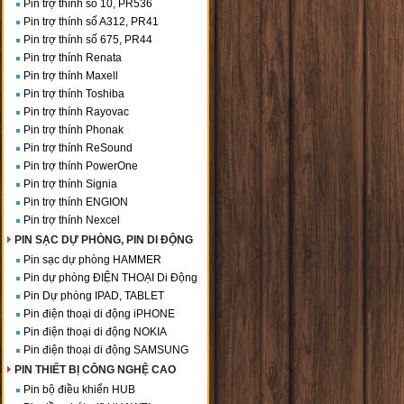
Pin trợ thính số 10, PR536
Pin trợ thính số A312, PR41
Pin trợ thính số 675, PR44
Pin trợ thính Renata
Pin trợ thính Maxell
Pin trợ thính Toshiba
Pin trợ thính Rayovac
Pin trợ thính Phonak
Pin trợ thính ReSound
Pin trợ thính PowerOne
Pin trợ thính Signia
Pin trợ thính ENGION
Pin trợ thính Nexcel
PIN SẠC DỰ PHÒNG, PIN DI ĐỘNG
Pin sạc dự phòng HAMMER
Pin dự phòng ĐIỆN THOẠI Di Động
Pin Dự phòng IPAD, TABLET
Pin điện thoại di động iPHONE
Pin điện thoại di động NOKIA
Pin điện thoại di động SAMSUNG
PIN THIẾT BỊ CÔNG NGHỆ CAO
Pin bộ điều khiển HUB