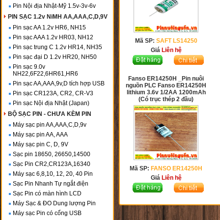
Pin Nội địa Nhật-Mỹ 1.5v-3v-6v
PIN SẠC 1.2v NiMH AA,AAA,C,D,9V
Pin sạc AA 1.2v HR6, NH15
Pin sạc AAA 1.2v HR03, NH12
Mã SP:
SAFT LS14250
Pin sạc trung C 1.2v HR14, NH35
Giá
Liên hệ
Pin sạc đại D 1.2v HR20, NH50
Pin sạc 9.0v
NH22,6F22,6HR61,HR6
Fanso ER14250H _Pin nuôi
Pin sạc AA,AAA,9v,D tích hợp USB
nguồn PLC Fanso ER14250H
lithium 3.6v 1/2AA 1200mAh
Pin sạc CR123A, CR2, CR-V3
(Có trục thép 2 đầu)
Pin sạc Nội địa Nhật (Japan)
BỘ SẠC PIN - CHƯA KÈM PIN
Máy sạc pin AA,AAA,C,D,9v
Máy sạc pin AA, AAA
Máy sạc pin C, D, 9V
Sạc pin 18650, 26650,14500
Sạc Pin CR2,CR123A,16340
Mã SP:
FANSO ER14250H
Máy sạc 6,8,10, 12, 20, 40 Pin
Giá
Liên hệ
Sạc Pin Nhanh Tự ngắt điện
Sạc Pin có màn hình LCD
Máy Sạc & ĐO Dung lượng Pin
Máy sạc Pin có cổng USB