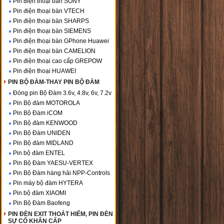
Pin điện thoại bàn SONY
Pin điện thoại bàn VTECH
Pin điện thoại bàn SHARPS
Pin điện thoại bàn SIEMENS
Pin điện thoại bàn GPhone Huawei
Pin điện thoại bàn CAMELION
Pin điện thoại cao cấp GREPOW
Pin điện thoại HUAWEI
PIN BỘ ĐÀM-THAY PIN BỘ ĐÀM
Đóng pin Bộ Đàm 3.6v, 4.8v, 6v, 7.2v
Pin Bộ đàm MOTOROLA
Pin Bộ Đàm iCOM
Pin Bộ đàm KENWOOD
Pin Bộ Đàm UNIDEN
Pin Bộ đàm MIDLAND
Pin bộ đàm ENTEL
Pin Bộ Đàm YAESU-VERTEX
Pin Bộ Đàm hàng hải NPP-Controls
Pin máy bộ đàm HYTERA
Pin bộ đàm XIAOMI
Pin Bộ Đàm Baofeng
PIN ĐÈN EXIT THOÁT HIỂM, PIN ĐÈN
SỰ CỐ KHẨN CẤP