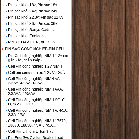
Pin sạc khối 18v; Pin sạc 18v
Pin sạc khối 24v; Pin sạc 24v
Pin sạc khối 22.8v; Pin sạc 22.8v
Pin sạc khối 36v; Pin sạc 36v
Pin sạc khối Sanyo Cadnica
Pin sạc khối Eneloop
PIN XE ĐẠP ĐIỆN, XE ĐIỆN
PIN SẠC CÔNG NGHIỆP-PIN CELL
Pin Cell công nghiệp NiMH 1.2v (có
gắn Zắc, chân thép)
Cell Pin công nghiệp 1.2v NiMH
Cell pin công nghiệp 1.2v Vỏ Giấy
Cell Pin công nghiệp NiMH AA,
2/3AA, 4/5AA, 1/3AA
Cell Pin công nghiệp NiMH AAA,
2/3AAA, 1/3AAA,..
Cell Pin công nghiệp NiMH SC, C,
D, 4/5SC, 1/2D,..
Cell Pin công nghiệp NiMH A, 4/5A,
2/3A, 1/3A,..
Cell Pin công nghiệp NiMH 17670,
18670, 18650, 4/3AF, 7/5A,..
Cell Pin Lithium Li-Ion 3.7v
Pin EnerSys Cyclon SealedLead