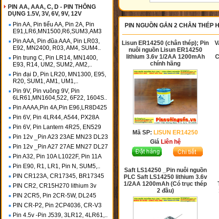
PIN AA, AAA, C, D - PIN THÔNG
DỤNG 1.5V, 3V, 6V, 9V, 12V
Pin AA, Pin tiểu AA, Pin 2A, Pin
PIN NGUỒN GẮN 2 CHÂN THÉP 
E91,LR6,MN1500,R6,SUM3,AM3
Pin AAA, Pin đũa AAA, Pin LR03,
Lisun ER14250 (chân thép); Pin
V
E92, MN2400, R03, AM4, SUM4..
nuôi nguồn Lisun ER14250
lithium 3.6v 1/2AA 1200mAh
C
Pin trung C, Pin LR14, MN1400,
chính hãng
E93, R14, UM2, SUM2, AM2,..
Pin đại D, Pin LR20, MN1300, E95,
R20, SUM1, AM1, UM1,..
Pin 9V, Pin vuông 9V, Pin
6LR61,MN1604,522, 6F22, 1604S..
Pin AAAA,Pin 4A,Pin E96,LR8D425
Pin 6V, Pin 4LR44, A544, PX28A
Pin 6V, Pin Lantern 4R25, EN529
Mã SP:
LISUN ER14250
Pin 12v _Pin A23 23AE MN23 DL23
Giá
Liên hệ
Pin 12v _Pin A27 27AE MN27 DL27
Pin A32, Pin 10A L1022F, Pin 11A
Pin E90, R1, LR1, Pin N, SUM5,..
Saft LS14250 _Pin nuôi nguồn
PIN CR123A, CR17345, BR17345
PLC Saft LS14250 lithium 3.6v
1/2AA 1200mAh (Có trục thép
PIN CR2, CR15H270 lithium 3v
2 đầu)
PIN 2CR5, Pin 2CR-5W, DL245
PIN CR-P2, Pin 2CP4036, CR-V3
Pin 4.5v -Pin J539, 3LR12, 4LR61,..