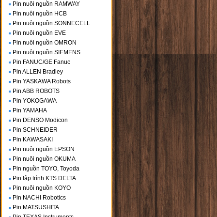
Pin nuôi nguồn RAMWAY
Pin nuôi nguồn HCB
Pin nuôi nguồn SONNECELL
Pin nuôi nguồn EVE
Pin nuôi nguồn OMRON
Pin nuôi nguồn SIEMENS
Pin FANUC/GE Fanuc
Pin ALLEN Bradley
Pin YASKAWA Robots
Pin ABB ROBOTS
Pin YOKOGAWA
Pin YAMAHA
Pin DENSO Modicon
Pin SCHNEIDER
Pin KAWASAKI
Pin nuôi nguồn EPSON
Pin nuôi nguồn OKUMA
Pin nguồn TOYO, Toyoda
Pin lập trình KTS DELTA
Pin nuôi nguồn KOYO
Pin NACHI Robotics
Pin MATSUSHITA