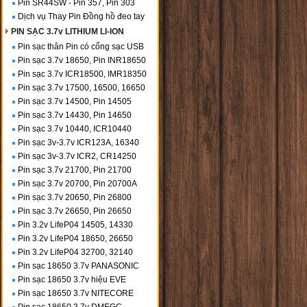
Pin SR44SW - Pin 357, Pin 303
Dịch vụ Thay Pin Đồng hồ đeo tay
PIN SẠC 3.7v LITHIUM LI-ION
Pin sạc thân Pin có cổng sạc USB
Pin sạc 3.7v 18650, Pin INR18650
Pin sạc 3.7v ICR18500, IMR18350
Pin sạc 3.7v 17500, 16500, 16650
Pin sạc 3.7v 14500, Pin 14505
Pin sạc 3.7v 14430, Pin 14650
Pin sạc 3.7v 10440, ICR10440
Pin sạc 3v-3.7v ICR123A, 16340
Pin sạc 3v-3.7v ICR2, CR14250
Pin sạc 3.7v 21700, Pin 21700
Pin sạc 3.7v 20700, Pin 20700A
Pin sạc 3.7v 20650, Pin 26800
Pin sạc 3.7v 26650, Pin 26650
Pin 3.2v LifeP04 14505, 14330
Pin 3.2v LifeP04 18650, 26650
Pin 3.2v LifeP04 32700, 32140
Pin sạc 18650 3.7v PANASONIC
Pin sạc 18650 3.7v hiệu EVE
Pin sạc 18650 3.7v NITECORE