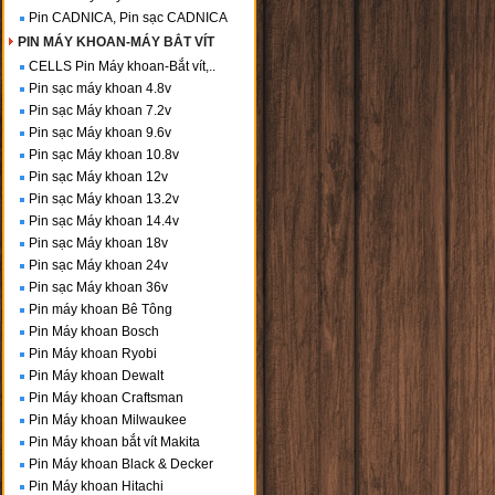
Pin CADNICA, Pin sạc CADNICA
PIN MÁY KHOAN-MÁY BẮT VÍT
CELLS Pin Máy khoan-Bắt vít,..
Pin sạc máy khoan 4.8v
Pin sạc Máy khoan 7.2v
Pin sạc Máy khoan 9.6v
Pin sạc Máy khoan 10.8v
Pin sạc Máy khoan 12v
Pin sạc Máy khoan 13.2v
Pin sạc Máy khoan 14.4v
Pin sạc Máy khoan 18v
Pin sạc Máy khoan 24v
Pin sạc Máy khoan 36v
Pin máy khoan Bê Tông
Pin Máy khoan Bosch
Pin Máy khoan Ryobi
Pin Máy khoan Dewalt
Pin Máy khoan Craftsman
Pin Máy khoan Milwaukee
Pin Máy khoan bắt vít Makita
Pin Máy khoan Black & Decker
Pin Máy khoan Hitachi