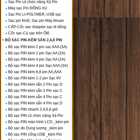
Sạc Pin có chức năng Xả Pin
Máy sạc Pin ĐỒNG XU
Sạc Pin LI-POLYMER, USB sạc
Sạc pin Khối, Sạc pin Máy khoan
CÁP-Cốc sạc-Adaptor sạc di động
Cốc sạc-Củ sạc trên Ôtô
BỘ SẠC PIN-KÈM SẲN 2,4,8 PIN
Bộ sạc PIN kèm 2 pin sạc AAA (3A)
Bộ sạc PIN kèm 2 pin Sạc AA (2A)
Bộ sạc PIN kèm 4 pin Sạc AA (2A)
Bộ sạc PIN kèm 4 pin Sạc AAA (3A)
Bộ sạc PIN kèm 6,8 pin AA,AAA
Bộ sạc PIN kèm 1-2 pin Sạc 9V
Bộ sạc PIN kèm sẳn 2 Pin sạc D
Bộ sạc PIN kèm sẳn 2 Pin sạc C
Bộ sạc PIN kèm sẳn 4 Pin sạc C
Bộ sạc PIN kèm sẳn 4 Pin sạc D
Bộ sạc PIN nhanh 2,4,6,8 giờ
Bộ sạc PIN có chức năng Xả Pin
Bộ sạc PIN màn hình LCD _kèm pin
Bộ sạc đo Dung lượng _kèm pin
Bộ sạc PIN cổng USB _kèm Pin