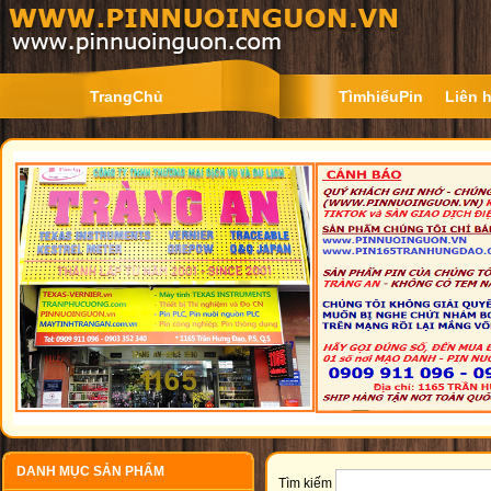
TrangChủ
TìmhiểuPin
Liên 
DANH MỤC SẢN PHẨM
Tìm kiếm