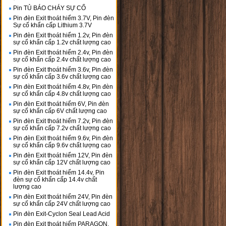
Pin TỦ BÁO CHÁY SỰ CỐ
Pin đèn Exit thoát hiểm 3.7V, Pin đèn
Sự cố khẩn cấp Lithium 3.7V
Pin đèn Exit thoát hiểm 1.2v, Pin đèn
sự cố khẩn cấp 1.2v chất lượng cao
Pin đèn Exit thoát hiểm 2.4v, Pin đèn
sự cố khẩn cấp 2.4v chất lượng cao
Pin đèn Exit thoát hiểm 3.6v, Pin đèn
sự cố khẩn cấp 3.6v chất lượng cao
Pin đèn Exit thoát hiểm 4.8v, Pin đèn
sự cố khẩn cấp 4.8v chất lượng cao
Pin đèn Exit thoát hiểm 6V, Pin đèn
sự cố khẩn cấp 6V chất lượng cao
Pin đèn Exit thoát hiểm 7.2v, Pin đèn
sự cố khẩn cấp 7.2v chất lượng cao
Pin đèn Exit thoát hiểm 9.6v, Pin đèn
sự cố khẩn cấp 9.6v chất lượng cao
Pin đèn Exit thoát hiểm 12V, Pin đèn
sự cố khẩn cấp 12V chất lượng cao
Pin đèn Exit thoát hiểm 14.4v, Pin
đèn sự cố khẩn cấp 14.4v chất
lượng cao
Pin đèn Exit thoát hiểm 24V, Pin đèn
sự cố khẩn cấp 24V chất lượng cao
Pin đèn Exit-Cyclon Seal Lead Acid
Pin đèn Exit thoát hiểm PARAGON,