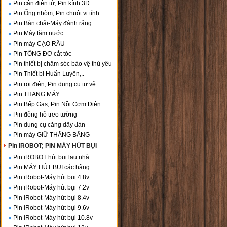
Pin cân điện tử, Pin kính 3D
Pin Ống nhòm, Pin chuột vi tính
Pin Bàn chải-Máy đánh răng
Pin Máy tăm nước
Pin máy CẠO RÂU
Pin TÔNG ĐƠ cắt tóc
Pin thiết bị chăm sóc bảo vệ thú yêu
Pin Thiết bị Huấn Luyện,..
Pin roi điện, Pin dụng cụ tự vệ
Pin THANG MÁY
Pin Bếp Gas, Pin Nồi Cơm Điện
Pin đồng hồ treo tường
Pin dung cụ căng dây đàn
Pin máy GIỮ THĂNG BẰNG
Pin iROBOT; PIN MÁY HÚT BỤI
Pin iROBOT hút bụi lau nhà
Pin MÁY HÚT BỤI các hãng
Pin iRobot-Máy hút bụi 4.8v
Pin iRobot-Máy hút bụi 7.2v
Pin iRobot-Máy hút bụi 8.4v
Pin iRobot-Máy hút bụi 9.6v
Pin iRobot-Máy hút bụi 10.8v