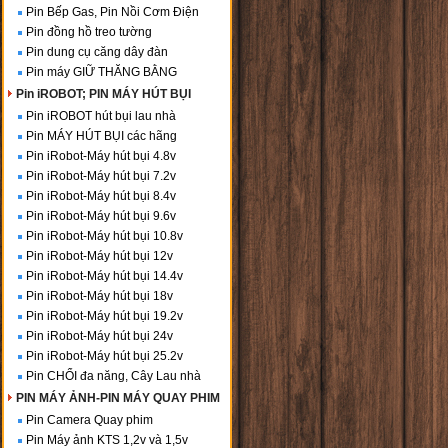
Pin Bếp Gas, Pin Nồi Cơm Điện
Pin đồng hồ treo tường
Pin dung cụ căng dây đàn
Pin máy GIỮ THĂNG BẰNG
Pin iROBOT; PIN MÁY HÚT BỤI
Pin iROBOT hút bụi lau nhà
Pin MÁY HÚT BỤI các hãng
Pin iRobot-Máy hút bụi 4.8v
Pin iRobot-Máy hút bụi 7.2v
Pin iRobot-Máy hút bụi 8.4v
Pin iRobot-Máy hút bụi 9.6v
Pin iRobot-Máy hút bụi 10.8v
Pin iRobot-Máy hút bụi 12v
Pin iRobot-Máy hút bụi 14.4v
Pin iRobot-Máy hút bụi 18v
Pin iRobot-Máy hút bụi 19.2v
Pin iRobot-Máy hút bụi 24v
Pin iRobot-Máy hút bụi 25.2v
Pin CHỔI đa năng, Cây Lau nhà
PIN MÁY ẢNH-PIN MÁY QUAY PHIM
Pin Camera Quay phim
Pin Máy ảnh KTS 1,2v và 1,5v