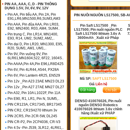
PIN AA, AAA, C, D - PIN THÔNG
DỤNG 1.5V, 3V, 6V, 9V, 12V
Pin AA, Pin tiểu AA, Pin 2A, Pin
PIN NUÔI NGUỒN LS17500, SB-A
E91,LR6,MN1500,R6,SUM3,AM3
Pin AAA, Pin đũa AAA, Pin LR03,
Pin Saft LS17500 _Pin
S
E92, MN2400, R03, AM4, SUM4..
LS17500; Pin nuôi nguồn PLC
P
Saft LS17500 lithium 3.6v A
7
Pin trung C, Pin LR14, MN1400,
3600mAh _Xuất xứ Pháp
E93, R14, UM2, SUM2, AM2,..
Pin đại D, Pin LR20, MN1300, E95,
R20, SUM1, AM1, UM1,..
Pin 9V, Pin vuông 9V, Pin
6LR61,MN1604,522, 6F22, 1604S..
Pin AAAA,Pin 4A,Pin E96,LR8D425
Pin 6V, Pin 4LR44, A544, PX28A
Pin 6V, Pin Lantern 4R25, EN529
Mã SP:
SAFT LS17500
Pin 12v _Pin A23 23AE MN23 DL23
Giá
Liên hệ
Pin 12v _Pin A27 27AE MN27 DL27
Pin A32, Pin 10A L1022F, Pin 11A
Pin E90, R1, LR1, Pin N, SUM5,..
DENSO 410076026, Pin nuôi
PIN CR123A, CR17345, BR17345
nguồn DENSO Robotics
n
410076026 lithium 3.6v chính
PIN CR2, CR15H270 lithium 3v
hãng /Xuất xứ PHÁP
PIN 2CR5, Pin 2CR-5W, DL245
PIN CR-P2, Pin 2CP4036, CR-V3
Pin 4.5v -Pin J539, 3LR12, 4LR61,..