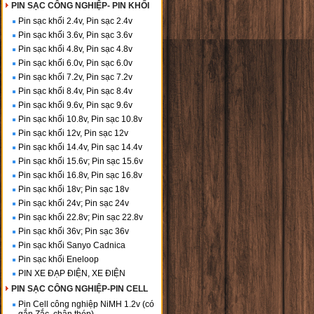
PIN SẠC CÔNG NGHIỆP- PIN KHỐI
Pin sạc khối 2.4v, Pin sạc 2.4v
Pin sạc khối 3.6v, Pin sạc 3.6v
Pin sạc khối 4.8v, Pin sạc 4.8v
Pin sạc khối 6.0v, Pin sạc 6.0v
Pin sạc khối 7.2v, Pin sạc 7.2v
Pin sạc khối 8.4v, Pin sạc 8.4v
Pin sạc khối 9.6v, Pin sạc 9.6v
Pin sạc khối 10.8v, Pin sạc 10.8v
Pin sạc khối 12v, Pin sạc 12v
Pin sạc khối 14.4v, Pin sạc 14.4v
Pin sạc khối 15.6v; Pin sạc 15.6v
Pin sạc khối 16.8v, Pin sạc 16.8v
Pin sạc khối 18v; Pin sạc 18v
Pin sạc khối 24v; Pin sạc 24v
Pin sạc khối 22.8v; Pin sạc 22.8v
Pin sạc khối 36v; Pin sạc 36v
Pin sạc khối Sanyo Cadnica
Pin sạc khối Eneloop
PIN XE ĐẠP ĐIỆN, XE ĐIỆN
PIN SẠC CÔNG NGHIỆP-PIN CELL
Pin Cell công nghiệp NiMH 1.2v (có