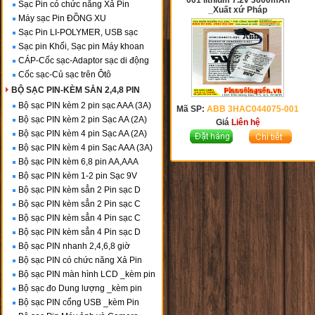
001 lithium 7.2v 3600mAh
Sạc Pin có chức năng Xả Pin
_Xuất xứ Pháp
Máy sạc Pin ĐỒNG XU
Sạc Pin LI-POLYMER, USB sạc
Sạc pin Khối, Sạc pin Máy khoan
CÁP-Cốc sạc-Adaptor sạc di động
Cốc sạc-Củ sạc trên Ôtô
BỘ SẠC PIN-KÈM SẲN 2,4,8 PIN
Bộ sạc PIN kèm 2 pin sạc AAA (3A)
Mã SP:
ABB 3HAC044075-001
Bộ sạc PIN kèm 2 pin Sạc AA (2A)
Giá
Liên hệ
Bộ sạc PIN kèm 4 pin Sạc AA (2A)
Bộ sạc PIN kèm 4 pin Sạc AAA (3A)
Bộ sạc PIN kèm 6,8 pin AA,AAA
Bộ sạc PIN kèm 1-2 pin Sạc 9V
Bộ sạc PIN kèm sẳn 2 Pin sạc D
Bộ sạc PIN kèm sẳn 2 Pin sạc C
Bộ sạc PIN kèm sẳn 4 Pin sạc C
Bộ sạc PIN kèm sẳn 4 Pin sạc D
Bộ sạc PIN nhanh 2,4,6,8 giờ
Bộ sạc PIN có chức năng Xả Pin
Bộ sạc PIN màn hình LCD _kèm pin
Bộ sạc đo Dung lượng _kèm pin
Bộ sạc PIN cổng USB _kèm Pin