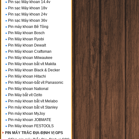
Pin sạc Máy khoan 14.4v
Pin sạc Máy khoan 18v
Pin sạc Máy khoan 24v
Pin sạc Máy khoan 36v
Pin máy khoan Bê Tông
Pin Máy khoan Bosch
Pin Máy khoan Ryobi
Pin Máy khoan Dewalt
Pin Máy khoan Craftsman
Pin Máy khoan Milwaukee
Pin Máy khoan bắt vít Makita
Pin Máy khoan Black & Decker
Pin Máy khoan Hitachi
Pin Máy khoan-bắt vít Panasonic
Pin Máy khoan National
Pin Máy bắt vít Ozito
Pin máy khoan bắt vít Melabo
Pin máy khoan bắt vít Stanley
Pin máy khoan MyJoy
Pin máy khoan JOBMATE
Pin Máy khoan FESTOOLS
PIN MÁY TRẮC ĐỊA-ĐỊNH VỊ GPS