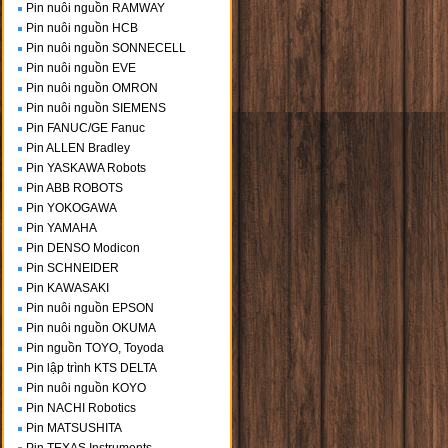
Pin nuôi nguồn RAMWAY
Pin nuôi nguồn HCB
Pin nuôi nguồn SONNECELL
Pin nuôi nguồn EVE
Pin nuôi nguồn OMRON
Pin nuôi nguồn SIEMENS
Pin FANUC/GE Fanuc
Pin ALLEN Bradley
Pin YASKAWA Robots
Pin ABB ROBOTS
Pin YOKOGAWA
Pin YAMAHA
Pin DENSO Modicon
Pin SCHNEIDER
Pin KAWASAKI
Pin nuôi nguồn EPSON
Pin nuôi nguồn OKUMA
Pin nguồn TOYO, Toyoda
Pin lập trình KTS DELTA
Pin nuôi nguồn KOYO
Pin NACHI Robotics
Pin MATSUSHITA