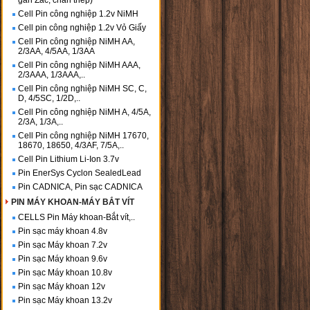
gắn Zắc, chân thép)
Cell Pin công nghiệp 1.2v NiMH
Cell pin công nghiệp 1.2v Vỏ Giấy
Cell Pin công nghiệp NiMH AA,
2/3AA, 4/5AA, 1/3AA
Cell Pin công nghiệp NiMH AAA,
2/3AAA, 1/3AAA,..
Cell Pin công nghiệp NiMH SC, C,
D, 4/5SC, 1/2D,..
Cell Pin công nghiệp NiMH A, 4/5A,
2/3A, 1/3A,..
Cell Pin công nghiệp NiMH 17670,
18670, 18650, 4/3AF, 7/5A,..
Cell Pin Lithium Li-Ion 3.7v
Pin EnerSys Cyclon SealedLead
Pin CADNICA, Pin sạc CADNICA
PIN MÁY KHOAN-MÁY BẮT VÍT
CELLS Pin Máy khoan-Bắt vít,..
Pin sạc máy khoan 4.8v
Pin sạc Máy khoan 7.2v
Pin sạc Máy khoan 9.6v
Pin sạc Máy khoan 10.8v
Pin sạc Máy khoan 12v
Pin sạc Máy khoan 13.2v