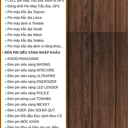
CELL pin máy Trắc Địa, Định vị GPS
Đóng khối Pin Máy Trắc Địa, GPS
Pin máy trắc địa Topcon
Pin máy trắc địa Leica
Pin máy định vị Trimble
Pin máy trắc địa South
Pin máy trắc địa Nikon
Pin máy trắc địa Sokkia
Pin máy trắc địa-định vị hãng khác,..
ĐÈN PIN SIÊU SÁNG NHẬP KHẨU
RADIO PANASONIC
Đèn pin siêu sáng WASING
Đèn pin siêu sáng NITECORE
Đèn pin siêu sáng ULTRAFIRE
Đèn pin siêu sáng ENERGIZER
Đèn pin siêu sáng LED LENSER
Đèn pin siêu sáng POLICE
Đèn pin bóng Led TOSHIBA
Đèn pin siêu sáng MICKEY
Đèn LASER, Đèn SOI ĐÁ QUÝ
Đèn pin Đội đầu-Đọc sách-Đeo Cổ
Đèn pin MÓC KHÓA
Đèn pin Pha và Đèn pin sạc điện