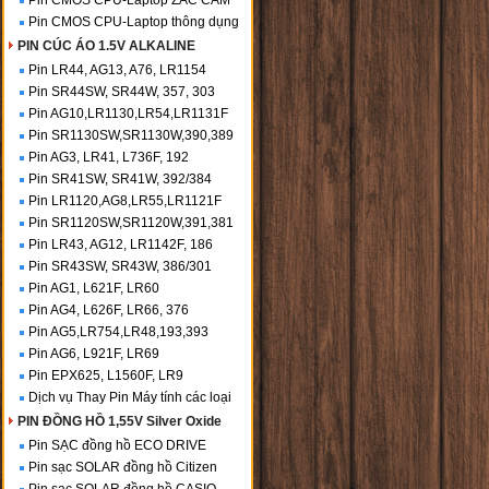
Pin CMOS CPU-Laptop ZẮC CẮM
Pin CMOS CPU-Laptop thông dụng
PIN CÚC ÁO 1.5V ALKALINE
Pin LR44, AG13, A76, LR1154
Pin SR44SW, SR44W, 357, 303
Pin AG10,LR1130,LR54,LR1131F
Pin SR1130SW,SR1130W,390,389
Pin AG3, LR41, L736F, 192
Pin SR41SW, SR41W, 392/384
Pin LR1120,AG8,LR55,LR1121F
Pin SR1120SW,SR1120W,391,381
Pin LR43, AG12, LR1142F, 186
Pin SR43SW, SR43W, 386/301
Pin AG1, L621F, LR60
Pin AG4, L626F, LR66, 376
Pin AG5,LR754,LR48,193,393
Pin AG6, L921F, LR69
Pin EPX625, L1560F, LR9
Dịch vụ Thay Pin Máy tính các loại
PIN ĐỒNG HỒ 1,55V Silver Oxide
Pin SẠC đồng hồ ECO DRIVE
Pin sạc SOLAR đồng hồ Citizen