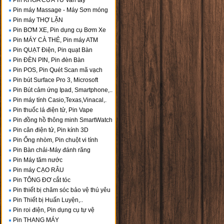
Pin KHÓA CỬA TỪ vân tay
Pin máy Massage - Máy Sơn móng
Pin máy THỢ LẶN
Pin BƠM XE, Pin dụng cụ Bơm Xe
Pin MÁY CÀ THẺ, Pin máy ATM
Pin QUẠT Điện, Pin quạt Bàn
Pin ĐÈN PIN, Pin đèn Bàn
Pin POS, Pin Quét Scan mã vạch
Pin bút Surface Pro 3, Microsoft
Pin Bút cảm ứng Ipad, Smartphone,..
Pin máy tính Casio,Texas,Vinacal,.
Pin thuốc lá điện tử, Pin Vape
Pin đồng hồ thông minh SmartWatch
Pin cân điện tử, Pin kính 3D
Pin Ống nhòm, Pin chuột vi tính
Pin Bàn chải-Máy đánh răng
Pin Máy tăm nước
Pin máy CẠO RÂU
Pin TÔNG ĐƠ cắt tóc
Pin thiết bị chăm sóc bảo vệ thú yêu
Pin Thiết bị Huấn Luyện,..
Pin roi điện, Pin dụng cụ tự vệ
Pin THANG MÁY