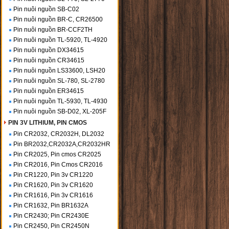
Pin nuôi nguồn SB-C02
Pin nuôi nguồn BR-C, CR26500
Pin nuôi nguồn BR-CCF2TH
Pin nuôi nguồn TL-5920, TL-4920
Pin nuôi nguồn DX34615
Pin nuôi nguồn CR34615
Pin nuôi nguồn LS33600, LSH20
Pin nuôi nguồn SL-780, SL-2780
Pin nuôi nguồn ER34615
Pin nuôi nguồn TL-5930, TL-4930
Pin nuôi nguồn SB-D02, XL-205F
PIN 3V LITHIUM, PIN CMOS
Pin CR2032, CR2032H, DL2032
Pin BR2032,CR2032A,CR2032HR
Pin CR2025, Pin cmos CR2025
Pin CR2016, Pin Cmos CR2016
Pin CR1220, Pin 3v CR1220
Pin CR1620, Pin 3v CR1620
Pin CR1616, Pin 3v CR1616
Pin CR1632, Pin BR1632A
Pin CR2430; Pin CR2430E
Pin CR2450, Pin CR2450N