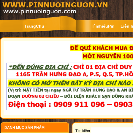
TrangChủ
TìmhiểuPin
Liên 
DANH MỤC SẢN PHẨM
Tìm kiếm