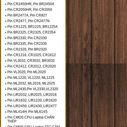
Pin CR2450HR, Pin BR2450A
Pin CR2050HR, Pin CR2050
Pin BR2477A, Pin CR927
Pin CR2477, Pin CR2477N
Pin CR1225, BR1225, BR1225A
Pin BR2325, CR2325, CR2354
Pin BR2330, Pin CR2330
Pin BR2335, Pin CR2335
Pin CR2320, Pin BR2320
Pin CR1216, CR1025, CR1612
Pin VL3032, CR3032, BR3032
Pin CR2412, CR2012, CR2020
Pin VL2020, Pin ML2020
Pin ML1220, VL1220, ML1225
Pin ML2032, ML2016, ML2025
Pin ML2430,Pin VL2330,VL2320
Pin LIR2032, LIR2025, LIR2016
Pin LIR1632, LIR1220, LIR1620
Pin LIR2450, LIR2430, LIR2477
Pin ML414H, Pin ML614S
Pin CMOS CPU-Laptop CHÂN
THÉP