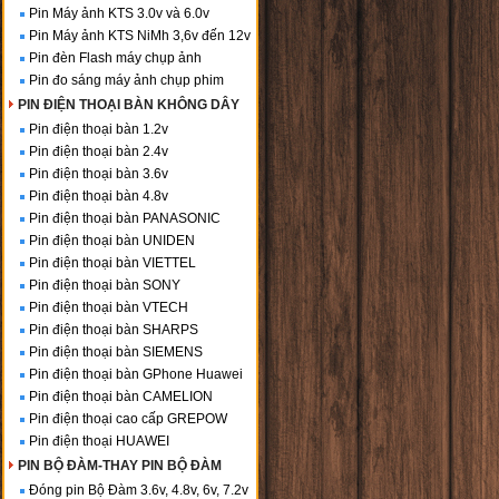
Pin Máy ảnh KTS 3.0v và 6.0v
Pin Máy ảnh KTS NiMh 3,6v đến 12v
Pin đèn Flash máy chụp ảnh
Pin đo sáng máy ảnh chụp phim
PIN ĐIỆN THOẠI BÀN KHÔNG DÂY
Pin điện thoại bàn 1.2v
Pin điện thoại bàn 2.4v
Pin điện thoại bàn 3.6v
Pin điện thoại bàn 4.8v
Pin điện thoại bàn PANASONIC
Pin điện thoại bàn UNIDEN
Pin điện thoại bàn VIETTEL
Pin điện thoại bàn SONY
Pin điện thoại bàn VTECH
Pin điện thoại bàn SHARPS
Pin điện thoại bàn SIEMENS
Pin điện thoại bàn GPhone Huawei
Pin điện thoại bàn CAMELION
Pin điện thoại cao cấp GREPOW
Pin điện thoại HUAWEI
PIN BỘ ĐÀM-THAY PIN BỘ ĐÀM
Đóng pin Bộ Đàm 3.6v, 4.8v, 6v, 7.2v