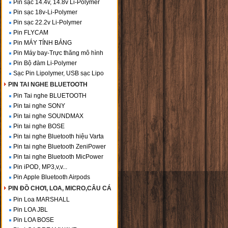
Pin sạc 14.4v, 14.8v Li-Polymer
Pin sạc 18v-Li-Polymer
Pin sạc 22.2v Li-Polymer
Pin FLYCAM
Pin MÁY TÍNH BẢNG
Pin Máy bay-Trực thăng mô hình
Pin Bộ đàm Li-Polymer
Sạc Pin Lipolymer, USB sạc Lipo
PIN TAI NGHE BLUETOOTH
Pin Tai nghe BLUETOOTH
Pin tai nghe SONY
Pin tai nghe SOUNDMAX
Pin tai nghe BOSE
Pin tai nghe Bluetooth hiệu Varta
Pin tai nghe Bluetooth ZeniPower
Pin tai nghe Bluetooth MicPower
Pin iPOD, MP3,v,v...
Pin Apple Bluetooth Airpods
PIN ĐỒ CHƠI, LOA, MICRO,CÂU CÁ
Pin Loa MARSHALL
Pin LOA JBL
Pin LOA BOSE