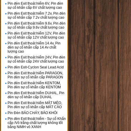
Pin đèn Exit thoát hiểm 6V, Pin đèn
sự cố khẩn cấp 6V chất lượng cao
Pin đèn Exit thoát hiểm 7.2v, Pin đèn
sự cố khẩn cấp 7.2v chất lượng cao
Pin đèn Exit thoát hiểm 9.6v, Pin đèn
sự cố khẩn cấp 9.6v chất lượng cao
Pin đèn Exit thoát hiểm 12V, Pin đèn
sự cố khẩn cấp 12V chất lượng cao
Pin đèn Exit thoát hiểm 14.4v, Pin
đèn sự cố khẩn cấp 14.4v chất
lượng cao
Pin đèn Exit thoát hiểm 24V, Pin đèn
sự cố khẩn cấp 24V chất lượng cao
Pin đèn Exit-Cyclon Seal Lead Acid
Pin đèn Exit thoát hiểm PARAGON,
Pin đèn sự cố khẩn cấp PARAGON
Pin đèn Exit thoát hiểm KENTOM,
Pin đèn sự cố khẩn cấp KENTOM
Pin đèn Exit thoát hiểm DUHAL, Pin
đèn sự cố khẩn cấp DUHAL
Pin đèn Exit thoát hiểm MẮT MÈO,
Pin đèn sự cố khẩn cấp MẮT CÁO
Pin Đèn BÁO CHÁY, BÁO KHÓI
Pin đèn Exit thoát hiểm - Sự cố Khẩn
cấp /Vỏ trắng-chất lượng không tốt
bằng NiMH vỏ XANH