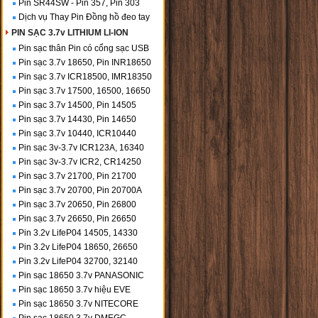
Pin SR44SW - Pin 357, Pin 303
Dịch vụ Thay Pin Đồng hồ đeo tay
PIN SẠC 3.7v LITHIUM LI-ION
Pin sạc thân Pin có cổng sạc USB
Pin sạc 3.7v 18650, Pin INR18650
Pin sạc 3.7v ICR18500, IMR18350
Pin sạc 3.7v 17500, 16500, 16650
Pin sạc 3.7v 14500, Pin 14505
Pin sạc 3.7v 14430, Pin 14650
Pin sạc 3.7v 10440, ICR10440
Pin sạc 3v-3.7v ICR123A, 16340
Pin sạc 3v-3.7v ICR2, CR14250
Pin sạc 3.7v 21700, Pin 21700
Pin sạc 3.7v 20700, Pin 20700A
Pin sạc 3.7v 20650, Pin 26800
Pin sạc 3.7v 26650, Pin 26650
Pin 3.2v LifeP04 14505, 14330
Pin 3.2v LifeP04 18650, 26650
Pin 3.2v LifeP04 32700, 32140
Pin sạc 18650 3.7v PANASONIC
Pin sạc 18650 3.7v hiệu EVE
Pin sạc 18650 3.7v NITECORE