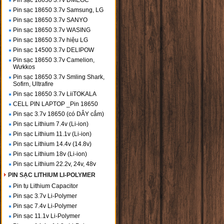
Pin sạc 18650 3.7v DMEGC
Pin sạc 18650 3.7v Samsung, LG
Pin sạc 18650 3.7v SANYO
Pin sạc 18650 3.7v WASING
Pin sạc 18650 3.7v hiệu LG
Pin sạc 14500 3.7v DELIPOW
Pin sạc 18650 3.7v Camelion,
Wưkkos
Pin sạc 18650 3.7v Smling Shark,
Sofirn, Ultrafire
Pin sạc 18650 3.7v LiiTOKALA
CELL PIN LAPTOP _Pin 18650
Pin sạc 3.7v 18650 (có DÂY cắm)
Pin sạc Lithium 7.4v (Li-ion)
Pin sạc Lithium 11.1v (Li-ion)
Pin sạc Lithium 14.4v (14.8v)
Pin sạc Lithium 18v (Li-ion)
Pin sạc Lithium 22.2v, 24v, 48v
PIN SẠC LITHIUM LI-POLYMER
Pin tụ Lithium Capacitor
Pin sạc 3.7v Li-Polymer
Pin sạc 7.4v Li-Polymer
Pin sạc 11.1v Li-Polymer