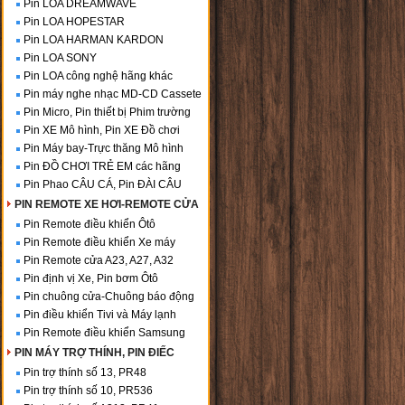
Pin LOA DREAMWAVE
Pin LOA HOPESTAR
Pin LOA HARMAN KARDON
Pin LOA SONY
Pin LOA công nghệ hãng khác
Pin máy nghe nhạc MD-CD Cassete
Pin Micro, Pin thiết bị Phim trường
Pin XE Mô hình, Pin XE Đồ chơi
Pin Máy bay-Trực thăng Mô hình
Pin ĐỒ CHƠI TRẺ EM các hãng
Pin Phao CÂU CÁ, Pin ĐÀI CÂU
PIN REMOTE XE HƠI-REMOTE CỬA
Pin Remote điều khiển Ôtô
Pin Remote điều khiển Xe máy
Pin Remote cửa A23, A27, A32
Pin định vị Xe, Pin bơm Ôtô
Pin chuông cửa-Chuông báo động
Pin điều khiển Tivi và Máy lạnh
Pin Remote điều khiển Samsung
PIN MÁY TRỢ THÍNH, PIN ĐIẾC
Pin trợ thính số 13, PR48
Pin trợ thính số 10, PR536