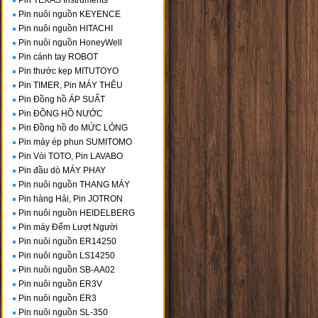
Pin TEXAS Instruments
Pin nuôi nguồn KEYENCE
Pin nuôi nguồn HITACHI
Pin nuôi nguồn HoneyWell
Pin cánh tay ROBOT
Pin thước kẹp MITUTOYO
Pin TIMER, Pin MÁY THÊU
Pin Đồng hồ ÁP SUẤT
Pin ĐỒNG HỒ NƯỚC
Pin Đồng hồ đo MỨC LỎNG
Pin máy ép phun SUMITOMO
Pin Vòi TOTO, Pin LAVABO
Pin đầu dò MÁY PHAY
Pin nuôi nguồn THANG MÁY
Pin hàng Hải, Pin JOTRON
Pin nuôi nguồn HEIDELBERG
Pin máy Đếm Lượt Người
Pin nuôi nguồn ER14250
Pin nuôi nguồn LS14250
Pin nuôi nguồn SB-AA02
Pin nuôi nguồn ER3V
Pin nuôi nguồn ER3
Pin nuôi nguồn SL-350