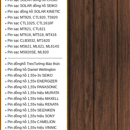
Pin sạc SOLAR đồng hồ CASIO
Pin sạc SOLAR đồng hồ SEIKO
Pin sạc đồng hồ SOLAR KINETIC
Pin sạc MT920, CTL920, TS920
Pin sạc CTL1025, CTL1616F
Pin sạc MT621, CTL621
Pin sạc MT616, MT516, MT416
Pin sạc CLB3032, MT1620
Pin sạc MS621, ML621, ML614S
Pin sạc MS920SE, ML920
-----------------------------------------------
Pin đồnghồ TreoTường-Báo thức
Pin đồng hồ Daniel Wellington
Pin đồng hồ 1.55v-3v SEIKO
Pin đồng hồ 1,55v ENERGIZER
Pin đồng hồ 1,55v PANASONIC
Pin đồng hồ 1,55v hiệu MURATA
Pin đồng hồ 1,55v hiệu MAXELL
Pin đồng hồ 1,55v hiệu RENATA
Pin đồng hồ 1,55v SEIZAIKEN
Pin đồng hồ 1,55v hiệu SONY
Pin đồng hồ 1,55v CAMELION
Pin đồng hồ 1,55v hiệu VINNIC