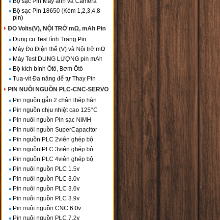
Bộ sạc Pin Máy ảnh và Camera
Bộ sạc Pin 18650 (Kèm 1,2,3,4,8
pin)
ĐO Volts(V), NỘI TRỞ mΩ, mAh Pin
Dụng cụ Test tình Trạng Pin
Máy Đo Điện thế (V) và Nội trở mΩ
Máy Test DUNG LƯỢNG pin mAh
Bộ kích bình Ôtô, Bơm Ôtô
Tua-vít Đa năng để tự Thay Pin
PIN NUÔI NGUỒN PLC-CNC-SERVO
Pin nguồn gắn 2 chân thép hàn
Pin nguồn chịu nhiệt cao 125°C
Pin nuôi nguồn Pin sạc NiMH
Pin nuôi nguồn SuperCapacitor
Pin nguồn PLC 2viên ghép bộ
Pin nguồn PLC 3viên ghép bộ
Pin nguồn PLC 4viên ghép bộ
Pin nuôi nguồn PLC 1.5v
Pin nuôi nguồn PLC 3.0v
Pin nuôi nguồn PLC 3.6v
Pin nuôi nguồn PLC 3.9v
Pin nuôi nguồn CNC 6.0v
Pin nuôi nguồn PLC 7.2v