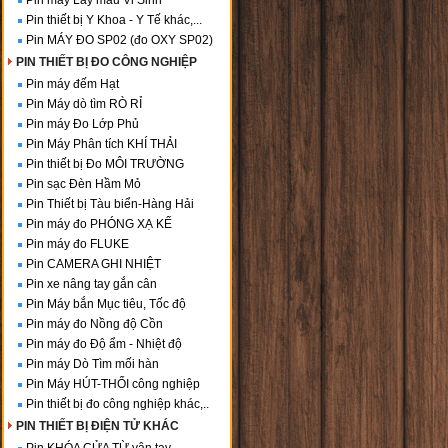
Pin máy Lấy mẫu Vi Sinh
Pin thiết bị Y Khoa - Y Tế khác,...
Pin MÁY ĐO SP02 (đo OXY SP02)
PIN THIẾT BỊ ĐO CÔNG NGHIỆP
Pin máy đếm Hạt
Pin Máy dò tìm RÒ RỈ
Pin máy Đo Lớp Phủ
Pin Máy Phân tích KHÍ THẢI
Pin thiết bị Đo MÔI TRƯỜNG
Pin sạc Đèn Hầm Mỏ
Pin Thiết bị Tàu biển-Hàng Hải
Pin máy đo PHÓNG XẠ KẾ
Pin máy đo FLUKE
Pin CAMERA GHI NHIỆT
Pin xe nâng tay gắn cân
Pin Máy bắn Mục tiêu, Tốc độ
Pin máy đo Nồng độ Cồn
Pin máy đo Độ ẩm - Nhiệt độ
Pin máy Dò Tìm mối hàn
Pin Máy HÚT-THỔI công nghiệp
Pin thiết bị đo công nghiệp khác,..
PIN THIẾT BỊ ĐIỆN TỬ KHÁC