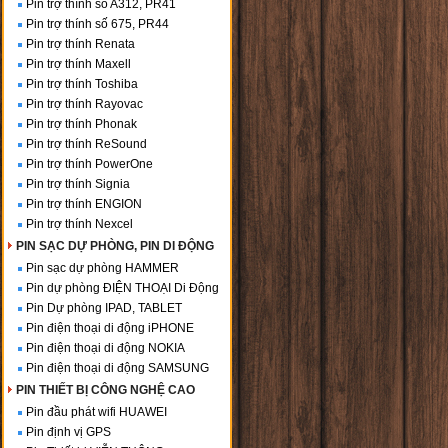
Pin trợ thính số A312, PR41
Pin trợ thính số 675, PR44
Pin trợ thính Renata
Pin trợ thính Maxell
Pin trợ thính Toshiba
Pin trợ thính Rayovac
Pin trợ thính Phonak
Pin trợ thính ReSound
Pin trợ thính PowerOne
Pin trợ thính Signia
Pin trợ thính ENGION
Pin trợ thính Nexcel
PIN SẠC DỰ PHÒNG, PIN DI ĐỘNG
Pin sạc dự phòng HAMMER
Pin dự phòng ĐIỆN THOẠI Di Động
Pin Dự phòng IPAD, TABLET
Pin điện thoại di động iPHONE
Pin điện thoại di động NOKIA
Pin điện thoại di động SAMSUNG
PIN THIẾT BỊ CÔNG NGHỆ CAO
Pin đầu phát wifi HUAWEI
Pin định vị GPS