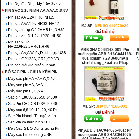
Pin Nội địa Nhật-Mỹ 1.5v-3v-6v
PIN SẠC 1.2v NiMH AA,AAA,C,D,9V
Pin sạc AA 1.2v HR6, NH15
Pin sạc AAA 1.2v HR03, NH12
Mã SP:
DENSO 410076026
Pin sạc trung C 1.2v HR14, NH35
Giá
Liên hệ
Pin sạc đại D 1.2v HR20, NH50
Pin sạc 9.0v
NH22,6F22,6HR61,HR6
ABB 3HAC044168-001; Pin
S
Pin sạc AA,AAA,9v,D tích hợp USB
nuôi nguồn ABB 3HAC044168-
P
001 lithium 7.2v 3600mAh
7
Pin sạc CR123A, CR2, CR-V3
chính hãng _Xuất xứ Pháp
Pin sạc Nội địa Nhật (Japan)
BỘ SẠC PIN - CHƯA KÈM PIN
Máy sạc pin AA,AAA,C,D,9v
Máy sạc pin AA, AAA
Máy sạc pin C, D, 9V
Sạc pin 18650, 26650,14500
Sạc Pin CR2,CR123A,16340
Mã SP:
3HAC044168-001
Máy sạc 6,8,10, 12, 20, 40 Pin
Giá
Liên hệ
Sạc Pin Nhanh Tự ngắt điện
Sạc Pin có màn hình LCD
Máy Sạc & ĐO Dung lượng Pin
Pin ABB 3HAC044075-001; Pin
Máy sạc Pin có cổng USB
nuôi nguồn ABB 3HAC044075-