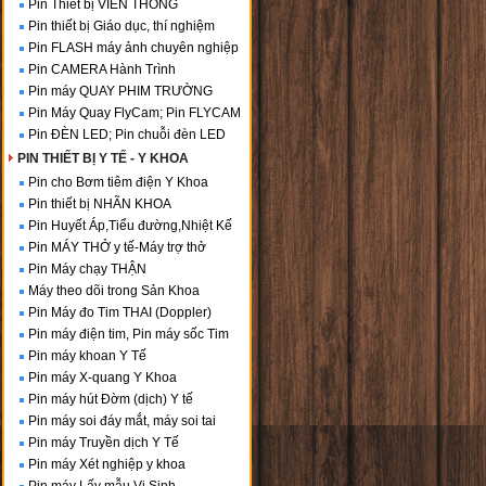
Pin Thiết bị VIỄN THÔNG
Pin thiết bị Giáo dục, thí nghiệm
Pin FLASH máy ảnh chuyên nghiệp
Pin CAMERA Hành Trình
Pin máy QUAY PHIM TRƯỜNG
Pin Máy Quay FlyCam; Pin FLYCAM
Pin ĐÈN LED; Pin chuỗi đèn LED
PIN THIẾT BỊ Y TẾ - Y KHOA
Pin cho Bơm tiêm điện Y Khoa
Pin thiết bị NHÃN KHOA
Pin Huyết Áp,Tiểu đường,Nhiệt Kế
Pin MÁY THỞ y tế-Máy trợ thở
Pin Máy chạy THẬN
Máy theo dõi trong Sản Khoa
Pin Máy đo Tim THAI (Doppler)
Pin máy điện tim, Pin máy sốc Tim
Pin máy khoan Y Tế
Pin máy X-quang Y Khoa
Pin máy hút Đờm (dịch) Y tế
Pin máy soi đáy mắt, máy soi tai
Pin máy Truyền dịch Y Tế
Pin máy Xét nghiệp y khoa