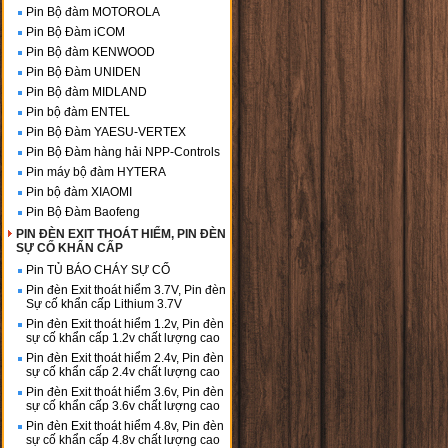
Pin Bộ đàm MOTOROLA
Pin Bộ Đàm iCOM
Pin Bộ đàm KENWOOD
Pin Bộ Đàm UNIDEN
Pin Bộ đàm MIDLAND
Pin bộ đàm ENTEL
Pin Bộ Đàm YAESU-VERTEX
Pin Bộ Đàm hàng hải NPP-Controls
Pin máy bộ đàm HYTERA
Pin bộ đàm XIAOMI
Pin Bộ Đàm Baofeng
PIN ĐÈN EXIT THOÁT HIỂM, PIN ĐÈN
SỰ CỐ KHẨN CẤP
Pin TỦ BÁO CHÁY SỰ CỐ
Pin đèn Exit thoát hiểm 3.7V, Pin đèn
Sự cố khẩn cấp Lithium 3.7V
Pin đèn Exit thoát hiểm 1.2v, Pin đèn
sự cố khẩn cấp 1.2v chất lượng cao
Pin đèn Exit thoát hiểm 2.4v, Pin đèn
sự cố khẩn cấp 2.4v chất lượng cao
Pin đèn Exit thoát hiểm 3.6v, Pin đèn
sự cố khẩn cấp 3.6v chất lượng cao
Pin đèn Exit thoát hiểm 4.8v, Pin đèn
sự cố khẩn cấp 4.8v chất lượng cao