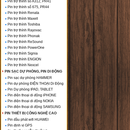
Pin trợ thính số A312, PR41
Pin trợ thính số 675, PR44
Pin trợ thính Renata
Pin trợ thính Maxell
Pin trợ thính Toshiba
Pin trợ thính Rayovac
Pin trợ thính Phonak
Pin trợ thính ReSound
Pin trợ thính PowerOne
Pin trợ thính Signia
Pin trợ thính ENGION
Pin trợ thính Nexcel
PIN SẠC DỰ PHÒNG, PIN DI ĐỘNG
Pin sạc dự phòng HAMMER
Pin dự phòng ĐIỆN THOẠI Di Động
Pin Dự phòng IPAD, TABLET
Pin điện thoại di động iPHONE
Pin điện thoại di động NOKIA
Pin điện thoại di động SAMSUNG
PIN THIẾT BỊ CÔNG NGHỆ CAO
Pin đầu phát wifi HUAWEI
Pin định vị GPS