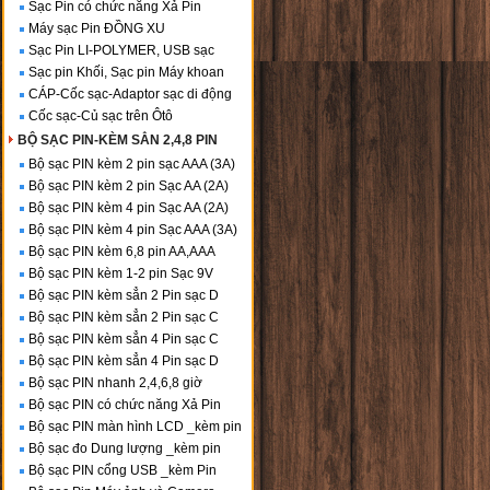
Sạc Pin có chức năng Xả Pin
Máy sạc Pin ĐỒNG XU
Sạc Pin LI-POLYMER, USB sạc
Sạc pin Khối, Sạc pin Máy khoan
CÁP-Cốc sạc-Adaptor sạc di động
Cốc sạc-Củ sạc trên Ôtô
BỘ SẠC PIN-KÈM SẲN 2,4,8 PIN
Bộ sạc PIN kèm 2 pin sạc AAA (3A)
Bộ sạc PIN kèm 2 pin Sạc AA (2A)
Bộ sạc PIN kèm 4 pin Sạc AA (2A)
Bộ sạc PIN kèm 4 pin Sạc AAA (3A)
Bộ sạc PIN kèm 6,8 pin AA,AAA
Bộ sạc PIN kèm 1-2 pin Sạc 9V
Bộ sạc PIN kèm sẳn 2 Pin sạc D
Bộ sạc PIN kèm sẳn 2 Pin sạc C
Bộ sạc PIN kèm sẳn 4 Pin sạc C
Bộ sạc PIN kèm sẳn 4 Pin sạc D
Bộ sạc PIN nhanh 2,4,6,8 giờ
Bộ sạc PIN có chức năng Xả Pin
Bộ sạc PIN màn hình LCD _kèm pin
Bộ sạc đo Dung lượng _kèm pin
Bộ sạc PIN cổng USB _kèm Pin