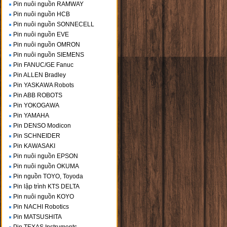
Pin nuôi nguồn RAMWAY
Pin nuôi nguồn HCB
Pin nuôi nguồn SONNECELL
Pin nuôi nguồn EVE
Pin nuôi nguồn OMRON
Pin nuôi nguồn SIEMENS
Pin FANUC/GE Fanuc
Pin ALLEN Bradley
Pin YASKAWA Robots
Pin ABB ROBOTS
Pin YOKOGAWA
Pin YAMAHA
Pin DENSO Modicon
Pin SCHNEIDER
Pin KAWASAKI
Pin nuôi nguồn EPSON
Pin nuôi nguồn OKUMA
Pin nguồn TOYO, Toyoda
Pin lập trình KTS DELTA
Pin nuôi nguồn KOYO
Pin NACHI Robotics
Pin MATSUSHITA