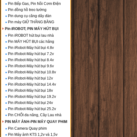
Pin Bếp Gas, Pin Nồi Cơm Điện
Pin đồng hồ treo tường
Pin dung cụ căng dây đàn
Pin máy GIỮ THĂNG BẰNG
Pin iROBOT; PIN MÁY HÚT BỤI
Pin iROBOT hút bụi lau nhà
Pin MÁY HÚT BỤI các hãng
Pin iRobot-Máy hút bụi 4.8v
Pin iRobot-Máy hút bụi 7.2v
Pin iRobot-Máy hút bụi 8.4v
Pin iRobot-Máy hút bụi 9.6v
Pin iRobot-Máy hút bụi 10.8v
Pin iRobot-Máy hút bụi 12v
Pin iRobot-Máy hút bụi 14.4v
Pin iRobot-Máy hút bụi 18v
Pin iRobot-Máy hút bụi 19.2v
Pin iRobot-Máy hút bụi 24v
Pin iRobot-Máy hút bụi 25.2v
Pin CHỔI đa năng, Cây Lau nhà
PIN MÁY ẢNH-PIN MÁY QUAY PHIM
Pin Camera Quay phim
Pin Máy ảnh KTS 1,2v và 1,5v