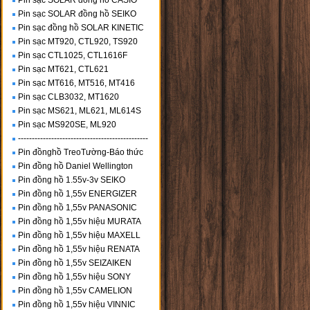
Pin sạc SOLAR đồng hồ CASIO
Pin sạc SOLAR đồng hồ SEIKO
Pin sạc đồng hồ SOLAR KINETIC
Pin sạc MT920, CTL920, TS920
Pin sạc CTL1025, CTL1616F
Pin sạc MT621, CTL621
Pin sạc MT616, MT516, MT416
Pin sạc CLB3032, MT1620
Pin sạc MS621, ML621, ML614S
Pin sạc MS920SE, ML920
-----------------------------------------------
Pin đồnghồ TreoTường-Báo thức
Pin đồng hồ Daniel Wellington
Pin đồng hồ 1.55v-3v SEIKO
Pin đồng hồ 1,55v ENERGIZER
Pin đồng hồ 1,55v PANASONIC
Pin đồng hồ 1,55v hiệu MURATA
Pin đồng hồ 1,55v hiệu MAXELL
Pin đồng hồ 1,55v hiệu RENATA
Pin đồng hồ 1,55v SEIZAIKEN
Pin đồng hồ 1,55v hiệu SONY
Pin đồng hồ 1,55v CAMELION
Pin đồng hồ 1,55v hiệu VINNIC