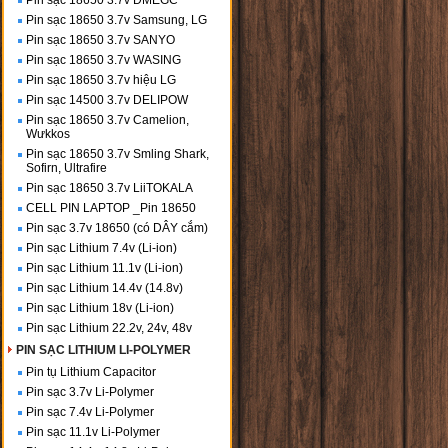
Pin sạc 18650 3.7v DMEGC
Pin sạc 18650 3.7v Samsung, LG
Pin sạc 18650 3.7v SANYO
Pin sạc 18650 3.7v WASING
Pin sạc 18650 3.7v hiệu LG
Pin sạc 14500 3.7v DELIPOW
Pin sạc 18650 3.7v Camelion,
Wưkkos
Pin sạc 18650 3.7v Smling Shark,
Sofirn, Ultrafire
Pin sạc 18650 3.7v LiiTOKALA
CELL PIN LAPTOP _Pin 18650
Pin sạc 3.7v 18650 (có DÂY cắm)
Pin sạc Lithium 7.4v (Li-ion)
Pin sạc Lithium 11.1v (Li-ion)
Pin sạc Lithium 14.4v (14.8v)
Pin sạc Lithium 18v (Li-ion)
Pin sạc Lithium 22.2v, 24v, 48v
PIN SẠC LITHIUM LI-POLYMER
Pin tụ Lithium Capacitor
Pin sạc 3.7v Li-Polymer
Pin sạc 7.4v Li-Polymer
Pin sạc 11.1v Li-Polymer