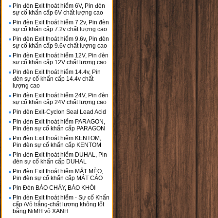
Pin đèn Exit thoát hiểm 6V, Pin đèn
sự cố khẩn cấp 6V chất lượng cao
Pin đèn Exit thoát hiểm 7.2v, Pin đèn
sự cố khẩn cấp 7.2v chất lượng cao
Pin đèn Exit thoát hiểm 9.6v, Pin đèn
sự cố khẩn cấp 9.6v chất lượng cao
Pin đèn Exit thoát hiểm 12V, Pin đèn
sự cố khẩn cấp 12V chất lượng cao
Pin đèn Exit thoát hiểm 14.4v, Pin
đèn sự cố khẩn cấp 14.4v chất
lượng cao
Pin đèn Exit thoát hiểm 24V, Pin đèn
sự cố khẩn cấp 24V chất lượng cao
Pin đèn Exit-Cyclon Seal Lead Acid
Pin đèn Exit thoát hiểm PARAGON,
Pin đèn sự cố khẩn cấp PARAGON
Pin đèn Exit thoát hiểm KENTOM,
Pin đèn sự cố khẩn cấp KENTOM
Pin đèn Exit thoát hiểm DUHAL, Pin
đèn sự cố khẩn cấp DUHAL
Pin đèn Exit thoát hiểm MẮT MÈO,
Pin đèn sự cố khẩn cấp MẮT CÁO
Pin Đèn BÁO CHÁY, BÁO KHÓI
Pin đèn Exit thoát hiểm - Sự cố Khẩn
cấp /Vỏ trắng-chất lượng không tốt
bằng NiMH vỏ XANH