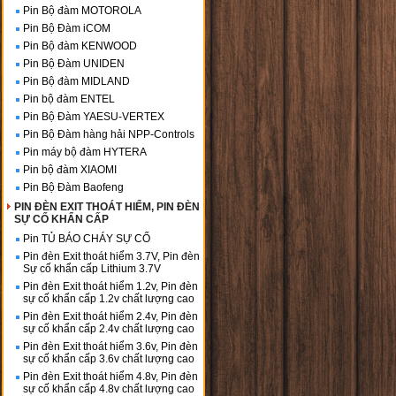
Pin Bộ đàm MOTOROLA
Pin Bộ Đàm iCOM
Pin Bộ đàm KENWOOD
Pin Bộ Đàm UNIDEN
Pin Bộ đàm MIDLAND
Pin bộ đàm ENTEL
Pin Bộ Đàm YAESU-VERTEX
Pin Bộ Đàm hàng hải NPP-Controls
Pin máy bộ đàm HYTERA
Pin bộ đàm XIAOMI
Pin Bộ Đàm Baofeng
PIN ĐÈN EXIT THOÁT HIỂM, PIN ĐÈN
SỰ CỐ KHẨN CẤP
Pin TỦ BÁO CHÁY SỰ CỐ
Pin đèn Exit thoát hiểm 3.7V, Pin đèn
Sự cố khẩn cấp Lithium 3.7V
Pin đèn Exit thoát hiểm 1.2v, Pin đèn
sự cố khẩn cấp 1.2v chất lượng cao
Pin đèn Exit thoát hiểm 2.4v, Pin đèn
sự cố khẩn cấp 2.4v chất lượng cao
Pin đèn Exit thoát hiểm 3.6v, Pin đèn
sự cố khẩn cấp 3.6v chất lượng cao
Pin đèn Exit thoát hiểm 4.8v, Pin đèn
sự cố khẩn cấp 4.8v chất lượng cao