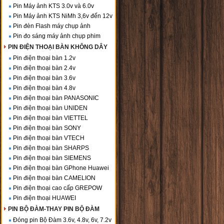
Pin Máy ảnh KTS 3.0v và 6.0v
Pin Máy ảnh KTS NiMh 3,6v đến 12v
Pin đèn Flash máy chụp ảnh
Pin đo sáng máy ảnh chụp phim
PIN ĐIỆN THOẠI BÀN KHÔNG DÂY
Pin điện thoại bàn 1.2v
Pin điện thoại bàn 2.4v
Pin điện thoại bàn 3.6v
Pin điện thoại bàn 4.8v
Pin điện thoại bàn PANASONIC
Pin điện thoại bàn UNIDEN
Pin điện thoại bàn VIETTEL
Pin điện thoại bàn SONY
Pin điện thoại bàn VTECH
Pin điện thoại bàn SHARPS
Pin điện thoại bàn SIEMENS
Pin điện thoại bàn GPhone Huawei
Pin điện thoại bàn CAMELION
Pin điện thoại cao cấp GREPOW
Pin điện thoại HUAWEI
PIN BỘ ĐÀM-THAY PIN BỘ ĐÀM
Đóng pin Bộ Đàm 3.6v, 4.8v, 6v, 7.2v