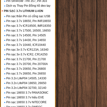
Pin SR44SW - Pin 357, Pin 303
Dịch vụ Thay Pin Đồng hồ đeo tay
PIN SẠC 3.7v LITHIUM LI-ION
Pin sạc thân Pin có cổng sạc USB
Pin sạc 3.7v 18650, Pin INR18650
Pin sạc 3.7v ICR18500, IMR18350
Pin sạc 3.7v 17500, 16500, 16650
Pin sạc 3.7v 14500, Pin 14505
Pin sạc 3.7v 14430, Pin 14650
Pin sạc 3.7v 10440, ICR10440
Pin sạc 3v-3.7v ICR123A, 16340
Pin sạc 3v-3.7v ICR2, CR14250
Pin sạc 3.7v 21700, Pin 21700
Pin sạc 3.7v 20700, Pin 20700A
Pin sạc 3.7v 20650, Pin 26800
Pin sạc 3.7v 26650, Pin 26650
Pin 3.2v LifeP04 14505, 14330
Pin 3.2v LifeP04 18650, 26650
Pin 3.2v LifeP04 32700, 32140
Pin sạc 18650 3.7v PANASONIC
Pin sạc 18650 3.7v hiệu EVE
Pin sạc 18650 3.7v NITECORE