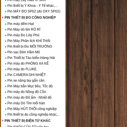
Pin máy Lấy mẫu Vi Sinh
Pin thiết bị Y Khoa - Y Tế khác,...
Pin MÁY ĐO SP02 (đo OXY SP02)
PIN THIẾT BỊ ĐO CÔNG NGHIỆP
Pin máy đếm Hạt
Pin Máy dò tìm RÒ RỈ
Pin máy Đo Lớp Phủ
Pin Máy Phân tích KHÍ THẢI
Pin thiết bị Đo MÔI TRƯỜNG
Pin sạc Đèn Hầm Mỏ
Pin Thiết bị Tàu biển-Hàng Hải
Pin máy đo PHÓNG XẠ KẾ
Pin máy đo FLUKE
Pin CAMERA GHI NHIỆT
Pin xe nâng tay gắn cân
Pin Máy bắn Mục tiêu, Tốc độ
Pin máy đo Nồng độ Cồn
Pin máy đo Độ ẩm - Nhiệt độ
Pin máy Dò Tìm mối hàn
Pin Máy HÚT-THỔI công nghiệp
Pin thiết bị đo công nghiệp khác,..
PIN THIẾT BỊ ĐIỆN TỬ KHÁC