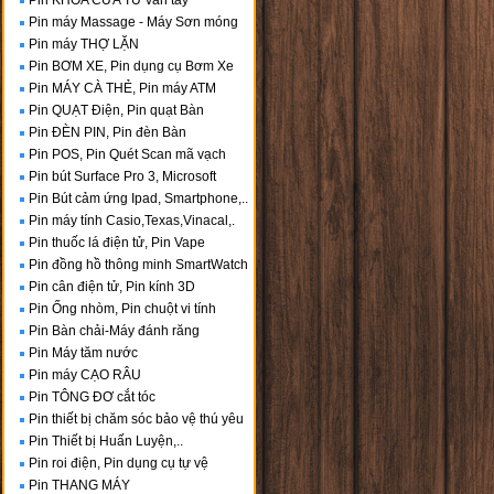
Pin KHÓA CỬA TỪ vân tay
Pin máy Massage - Máy Sơn móng
Pin máy THỢ LẶN
Pin BƠM XE, Pin dụng cụ Bơm Xe
Pin MÁY CÀ THẺ, Pin máy ATM
Pin QUẠT Điện, Pin quạt Bàn
Pin ĐÈN PIN, Pin đèn Bàn
Pin POS, Pin Quét Scan mã vạch
Pin bút Surface Pro 3, Microsoft
Pin Bút cảm ứng Ipad, Smartphone,..
Pin máy tính Casio,Texas,Vinacal,.
Pin thuốc lá điện tử, Pin Vape
Pin đồng hồ thông minh SmartWatch
Pin cân điện tử, Pin kính 3D
Pin Ống nhòm, Pin chuột vi tính
Pin Bàn chải-Máy đánh răng
Pin Máy tăm nước
Pin máy CẠO RÂU
Pin TÔNG ĐƠ cắt tóc
Pin thiết bị chăm sóc bảo vệ thú yêu
Pin Thiết bị Huấn Luyện,..
Pin roi điện, Pin dụng cụ tự vệ
Pin THANG MÁY