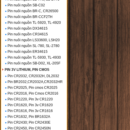
Pin nuôi nguồn SB-C02
Pin nuôi nguồn BR-C, CR26500
Pin nuôi nguồn BR-CCF2TH
Pin nuôi nguồn TL-5920, TL-4920
Pin nuôi nguồn DX34615
Pin nuôi nguồn CR34615
Pin nuôi nguồn LS33600, LSH20
Pin nuôi nguồn SL-780, SL-2780
Pin nuôi nguồn ER34615
Pin nuôi nguồn TL-5930, TL-4930
Pin nuôi nguồn SB-D02, XL-205F
PIN 3V LITHIUM, PIN CMOS
Pin CR2032, CR2032H, DL2032
Pin BR2032,CR2032A,CR2032HR
Pin CR2025, Pin cmos CR2025
Pin CR2016, Pin Cmos CR2016
Pin CR1220, Pin 3v CR1220
Pin CR1620, Pin 3v CR1620
Pin CR1616, Pin 3v CR1616
Pin CR1632, Pin BR1632A
Pin CR2430; Pin CR2430E
Pin CR2450, Pin CR2450N