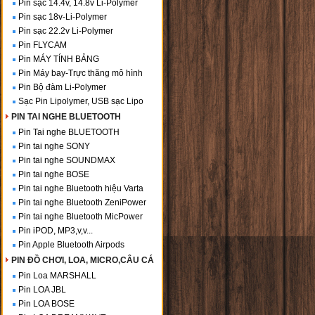
Pin sạc 14.4v, 14.8v Li-Polymer
Pin sạc 18v-Li-Polymer
Pin sạc 22.2v Li-Polymer
Pin FLYCAM
Pin MÁY TÍNH BẢNG
Pin Máy bay-Trực thăng mô hình
Pin Bộ đàm Li-Polymer
Sạc Pin Lipolymer, USB sạc Lipo
PIN TAI NGHE BLUETOOTH
Pin Tai nghe BLUETOOTH
Pin tai nghe SONY
Pin tai nghe SOUNDMAX
Pin tai nghe BOSE
Pin tai nghe Bluetooth hiệu Varta
Pin tai nghe Bluetooth ZeniPower
Pin tai nghe Bluetooth MicPower
Pin iPOD, MP3,v,v...
Pin Apple Bluetooth Airpods
PIN ĐỒ CHƠI, LOA, MICRO,CÂU CÁ
Pin Loa MARSHALL
Pin LOA JBL
Pin LOA BOSE