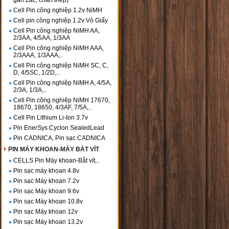
gắn Zắc, chân thép)
Cell Pin công nghiệp 1.2v NiMH
Cell pin công nghiệp 1.2v Vỏ Giấy
Cell Pin công nghiệp NiMH AA,
2/3AA, 4/5AA, 1/3AA
Cell Pin công nghiệp NiMH AAA,
2/3AAA, 1/3AAA,..
Cell Pin công nghiệp NiMH SC, C,
D, 4/5SC, 1/2D,..
Cell Pin công nghiệp NiMH A, 4/5A,
2/3A, 1/3A,..
Cell Pin công nghiệp NiMH 17670,
18670, 18650, 4/3AF, 7/5A,..
Cell Pin Lithium Li-Ion 3.7v
Pin EnerSys Cyclon SealedLead
Pin CADNICA, Pin sạc CADNICA
PIN MÁY KHOAN-MÁY BẮT VÍT
CELLS Pin Máy khoan-Bắt vít,..
Pin sạc máy khoan 4.8v
Pin sạc Máy khoan 7.2v
Pin sạc Máy khoan 9.6v
Pin sạc Máy khoan 10.8v
Pin sạc Máy khoan 12v
Pin sạc Máy khoan 13.2v