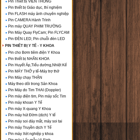
Pin Thiết bị VIỄN THÔNG
Pin thiết bị Giáo dục, thí nghiệm
Pin FLASH máy ảnh chuyên nghiệp
Pin CAMERA Hành Trình
Pin máy QUAY PHIM TRƯỜNG
Pin Máy Quay FlyCam; Pin FLYCAM
Pin ĐÈN LED; Pin chuỗi đèn LED
PIN THIẾT BỊ Y TẾ - Y KHOA
Pin cho Bơm tiêm điện Y Khoa
Pin thiết bị NHÃN KHOA
Pin Huyết Áp,Tiểu đường,Nhiệt Kế
Pin MÁY THỞ y tế-Máy trợ thở
Pin Máy chạy THẬN
Máy theo dõi trong Sản Khoa
Pin Máy đo Tim THAI (Doppler)
Pin máy điện tim, Pin máy sốc Tim
Pin máy khoan Y Tế
Pin máy X-quang Y Khoa
Pin máy hút Đờm (dịch) Y tế
Pin máy soi đáy mắt, máy soi tai
Pin máy Truyền dịch Y Tế
Pin máy Xét nghiệp y khoa