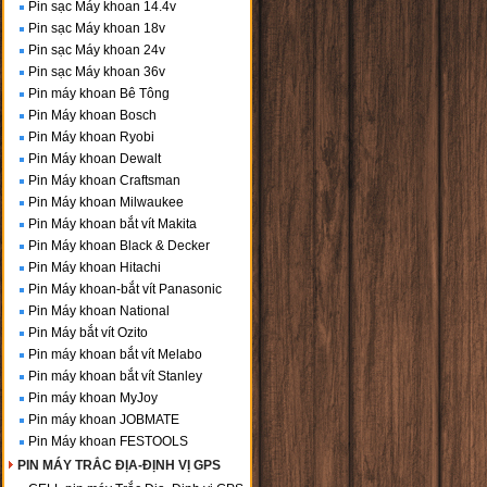
Pin sạc Máy khoan 14.4v
Pin sạc Máy khoan 18v
Pin sạc Máy khoan 24v
Pin sạc Máy khoan 36v
Pin máy khoan Bê Tông
Pin Máy khoan Bosch
Pin Máy khoan Ryobi
Pin Máy khoan Dewalt
Pin Máy khoan Craftsman
Pin Máy khoan Milwaukee
Pin Máy khoan bắt vít Makita
Pin Máy khoan Black & Decker
Pin Máy khoan Hitachi
Pin Máy khoan-bắt vít Panasonic
Pin Máy khoan National
Pin Máy bắt vít Ozito
Pin máy khoan bắt vít Melabo
Pin máy khoan bắt vít Stanley
Pin máy khoan MyJoy
Pin máy khoan JOBMATE
Pin Máy khoan FESTOOLS
PIN MÁY TRẮC ĐỊA-ĐỊNH VỊ GPS