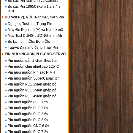
Bộ sạc Pin Máy ảnh và Camera
Bộ sạc Pin 18650 (Kèm 1,2,3,4,8
pin)
ĐO Volts(V), NỘI TRỞ mΩ, mAh Pin
Dụng cụ Test tình Trạng Pin
Máy Đo Điện thế (V) và Nội trở mΩ
Máy Test DUNG LƯỢNG pin mAh
Bộ kích bình Ôtô, Bơm Ôtô
Tua-vít Đa năng để tự Thay Pin
PIN NUÔI NGUỒN PLC-CNC-SERVO
Pin nguồn gắn 2 chân thép hàn
Pin nguồn chịu nhiệt cao 125°C
Pin nuôi nguồn Pin sạc NiMH
Pin nuôi nguồn SuperCapacitor
Pin nguồn PLC 2viên ghép bộ
Pin nguồn PLC 3viên ghép bộ
Pin nguồn PLC 4viên ghép bộ
Pin nuôi nguồn PLC 1.5v
Pin nuôi nguồn PLC 3.0v
Pin nuôi nguồn PLC 3.6v
Pin nuôi nguồn PLC 3.9v
Pin nuôi nguồn CNC 6.0v
Pin nuôi nguồn PLC 7.2v