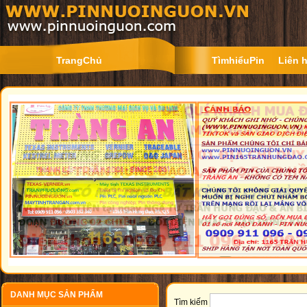
TrangChủ
TìmhiểuPin
Liên 
DANH MỤC SẢN PHẨM
Tìm kiếm