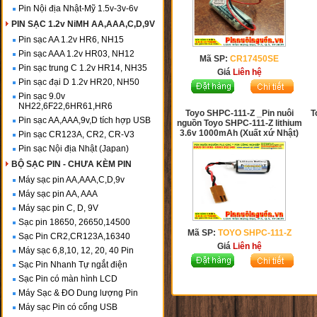
Pin Nội địa Nhật-Mỹ 1.5v-3v-6v
PIN SẠC 1.2v NiMH AA,AAA,C,D,9V
Pin sạc AA 1.2v HR6, NH15
Pin sạc AAA 1.2v HR03, NH12
Mã SP:
CR17450SE
Pin sạc trung C 1.2v HR14, NH35
Giá
Liên hệ
Pin sạc đại D 1.2v HR20, NH50
Pin sạc 9.0v
NH22,6F22,6HR61,HR6
Toyo SHPC-111-Z _Pin nuôi
T
Pin sạc AA,AAA,9v,D tích hợp USB
nguồn Toyo SHPC-111-Z lithium
3.6v 1000mAh (Xuất xứ Nhật)
Pin sạc CR123A, CR2, CR-V3
Pin sạc Nội địa Nhật (Japan)
BỘ SẠC PIN - CHƯA KÈM PIN
Máy sạc pin AA,AAA,C,D,9v
Máy sạc pin AA, AAA
Máy sạc pin C, D, 9V
Sạc pin 18650, 26650,14500
Mã SP:
TOYO SHPC-111-Z
Sạc Pin CR2,CR123A,16340
Giá
Liên hệ
Máy sạc 6,8,10, 12, 20, 40 Pin
Sạc Pin Nhanh Tự ngắt điện
Sạc Pin có màn hình LCD
Máy Sạc & ĐO Dung lượng Pin
Máy sạc Pin có cổng USB