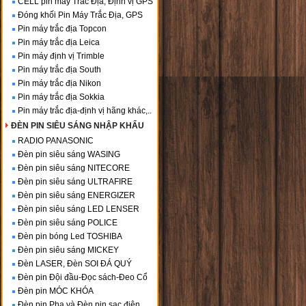
CELL pin máy Trắc Địa, Định vị GPS
Đóng khối Pin Máy Trắc Địa, GPS
Pin máy trắc địa Topcon
Pin máy trắc địa Leica
Pin máy định vị Trimble
Pin máy trắc địa South
Pin máy trắc địa Nikon
Pin máy trắc địa Sokkia
Pin máy trắc địa-định vị hãng khác,..
ĐÈN PIN SIÊU SÁNG NHẬP KHẨU
RADIO PANASONIC
Đèn pin siêu sáng WASING
Đèn pin siêu sáng NITECORE
Đèn pin siêu sáng ULTRAFIRE
Đèn pin siêu sáng ENERGIZER
Đèn pin siêu sáng LED LENSER
Đèn pin siêu sáng POLICE
Đèn pin bóng Led TOSHIBA
Đèn pin siêu sáng MICKEY
Đèn LASER, Đèn SOI ĐÁ QUÝ
Đèn pin Đội đầu-Đọc sách-Đeo Cổ
Đèn pin MÓC KHÓA
Đèn pin Pha và Đèn pin sạc điện