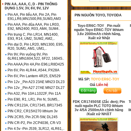
PIN AA, AAA, C, D - PIN THÔNG
DỤNG 1.5V, 3V, 6V, 9V, 12V
Pin AA, Pin tiểu AA, Pin 2A, Pin
PIN NGUỒN TOYO, TOYODA
E91,LR6,MN1500,R6,SUM3,AM3
Pin AAA, Pin đũa AAA, Pin LR03,
Toyo ER6C-TOY _Pin nuôi
E92, MN2400, R03, AM4, SUM4..
nguồn Toyo ER6C-TOY lithium
3.6v 2000mAh chính hãng,
Pin trung C, Pin LR14, MN1400,
Xuất xứ Nhật
E93, R14, UM2, SUM2, AM2,..
Pin đại D, Pin LR20, MN1300, E95,
R20, SUM1, AM1, UM1,..
Pin 9V, Pin vuông 9V, Pin
6LR61,MN1604,522, 6F22, 1604S..
Pin AAAA,Pin 4A,Pin E96,LR8D425
Pin 6V, Pin 4LR44, A544, PX28A
Pin 6V, Pin Lantern 4R25, EN529
Mã SP:
TOYO ER6C-TOY
Pin 12v _Pin A23 23AE MN23 DL23
Giá
Liên hệ
Pin 12v _Pin A27 27AE MN27 DL27
Pin A32, Pin 10A L1022F, Pin 11A
Pin E90, R1, LR1, Pin N, SUM5,..
FDK CR17450SE (Zắc đen); Pin
T
PIN CR123A, CR17345, BR17345
nuôi nguồn PLC TOTO lithium
3v 4/5A 2500mAh chính hãng
l
PIN CR2, CR15H270 lithium 3v
/Xuất xứ NHẬT
PIN 2CR5, Pin 2CR-5W, DL245
PIN CR-P2, Pin 2CP4036, CR-V3
Pin 4.5v -Pin J539, 3LR12, 4LR61,..