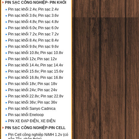
PIN SẠC CÔNG NGHIỆP- PIN KHỐI
Pin sạc khối 2.4v, Pin sạc 2.4v
Pin sạc khối 3.6v, Pin sạc 3.6v
Pin sạc khối 4.8v, Pin sạc 4.8v
Pin sạc khối 6.0v, Pin sạc 6.0v
Pin sạc khối 7.2v, Pin sạc 7.2v
Pin sạc khối 8.4v, Pin sạc 8.4v
Pin sạc khối 9.6v, Pin sạc 9.6v
Pin sạc khối 10.8v, Pin sạc 10.8v
Pin sạc khối 12v, Pin sạc 12v
Pin sạc khối 14.4v, Pin sạc 14.4v
Pin sạc khối 15.6v; Pin sạc 15.6v
Pin sạc khối 16.8v, Pin sạc 16.8v
Pin sạc khối 18v; Pin sạc 18v
Pin sạc khối 24v; Pin sạc 24v
Pin sạc khối 22.8v; Pin sạc 22.8v
Pin sạc khối 36v; Pin sạc 36v
Pin sạc khối Sanyo Cadnica
Pin sạc khối Eneloop
PIN XE ĐẠP ĐIỆN, XE ĐIỆN
PIN SẠC CÔNG NGHIỆP-PIN CELL
Pin Cell công nghiệp NiMH 1.2v (có