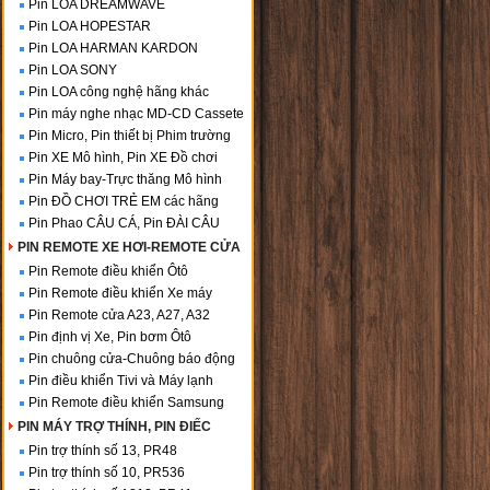
Pin LOA DREAMWAVE
Pin LOA HOPESTAR
Pin LOA HARMAN KARDON
Pin LOA SONY
Pin LOA công nghệ hãng khác
Pin máy nghe nhạc MD-CD Cassete
Pin Micro, Pin thiết bị Phim trường
Pin XE Mô hình, Pin XE Đồ chơi
Pin Máy bay-Trực thăng Mô hình
Pin ĐỒ CHƠI TRẺ EM các hãng
Pin Phao CÂU CÁ, Pin ĐÀI CÂU
PIN REMOTE XE HƠI-REMOTE CỬA
Pin Remote điều khiển Ôtô
Pin Remote điều khiển Xe máy
Pin Remote cửa A23, A27, A32
Pin định vị Xe, Pin bơm Ôtô
Pin chuông cửa-Chuông báo động
Pin điều khiển Tivi và Máy lạnh
Pin Remote điều khiển Samsung
PIN MÁY TRỢ THÍNH, PIN ĐIẾC
Pin trợ thính số 13, PR48
Pin trợ thính số 10, PR536