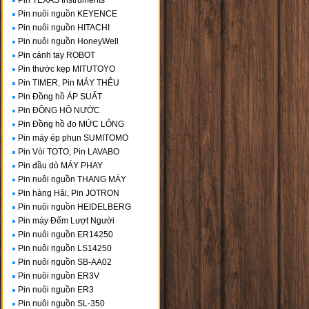
Pin TEXAS Instruments
Pin nuôi nguồn KEYENCE
Pin nuôi nguồn HITACHI
Pin nuôi nguồn HoneyWell
Pin cánh tay ROBOT
Pin thước kẹp MITUTOYO
Pin TIMER, Pin MÁY THÊU
Pin Đồng hồ ÁP SUẤT
Pin ĐỒNG HỒ NƯỚC
Pin Đồng hồ đo MỨC LỎNG
Pin máy ép phun SUMITOMO
Pin Vòi TOTO, Pin LAVABO
Pin đầu dò MÁY PHAY
Pin nuôi nguồn THANG MÁY
Pin hàng Hải, Pin JOTRON
Pin nuôi nguồn HEIDELBERG
Pin máy Đếm Lượt Người
Pin nuôi nguồn ER14250
Pin nuôi nguồn LS14250
Pin nuôi nguồn SB-AA02
Pin nuôi nguồn ER3V
Pin nuôi nguồn ER3
Pin nuôi nguồn SL-350