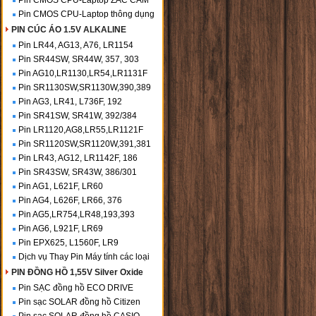
Pin CMOS CPU-Laptop ZẮC CẮM
Pin CMOS CPU-Laptop thông dụng
PIN CÚC ÁO 1.5V ALKALINE
Pin LR44, AG13, A76, LR1154
Pin SR44SW, SR44W, 357, 303
Pin AG10,LR1130,LR54,LR1131F
Pin SR1130SW,SR1130W,390,389
Pin AG3, LR41, L736F, 192
Pin SR41SW, SR41W, 392/384
Pin LR1120,AG8,LR55,LR1121F
Pin SR1120SW,SR1120W,391,381
Pin LR43, AG12, LR1142F, 186
Pin SR43SW, SR43W, 386/301
Pin AG1, L621F, LR60
Pin AG4, L626F, LR66, 376
Pin AG5,LR754,LR48,193,393
Pin AG6, L921F, LR69
Pin EPX625, L1560F, LR9
Dịch vụ Thay Pin Máy tính các loại
PIN ĐỒNG HỒ 1,55V Silver Oxide
Pin SẠC đồng hồ ECO DRIVE
Pin sạc SOLAR đồng hồ Citizen