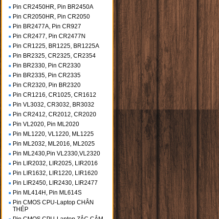
Pin CR2450HR, Pin BR2450A
Pin CR2050HR, Pin CR2050
Pin BR2477A, Pin CR927
Pin CR2477, Pin CR2477N
Pin CR1225, BR1225, BR1225A
Pin BR2325, CR2325, CR2354
Pin BR2330, Pin CR2330
Pin BR2335, Pin CR2335
Pin CR2320, Pin BR2320
Pin CR1216, CR1025, CR1612
Pin VL3032, CR3032, BR3032
Pin CR2412, CR2012, CR2020
Pin VL2020, Pin ML2020
Pin ML1220, VL1220, ML1225
Pin ML2032, ML2016, ML2025
Pin ML2430,Pin VL2330,VL2320
Pin LIR2032, LIR2025, LIR2016
Pin LIR1632, LIR1220, LIR1620
Pin LIR2450, LIR2430, LIR2477
Pin ML414H, Pin ML614S
Pin CMOS CPU-Laptop CHÂN
THÉP