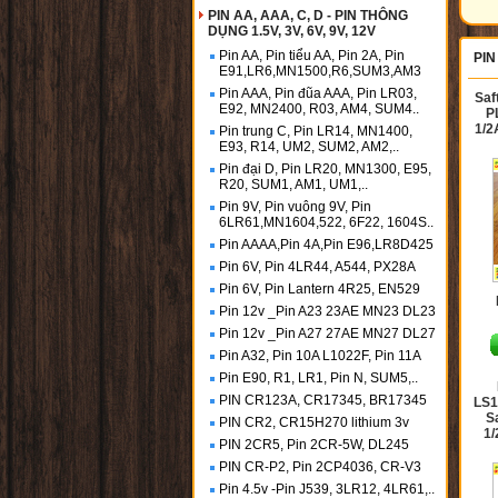
PIN AA, AAA, C, D - PIN THÔNG
DỤNG 1.5V, 3V, 6V, 9V, 12V
Pin AA, Pin tiểu AA, Pin 2A, Pin
PIN
E91,LR6,MN1500,R6,SUM3,AM3
Pin AAA, Pin đũa AAA, Pin LR03,
Saf
E92, MN2400, R03, AM4, SUM4..
P
1/2
Pin trung C, Pin LR14, MN1400,
E93, R14, UM2, SUM2, AM2,..
Pin đại D, Pin LR20, MN1300, E95,
R20, SUM1, AM1, UM1,..
Pin 9V, Pin vuông 9V, Pin
6LR61,MN1604,522, 6F22, 1604S..
Pin AAAA,Pin 4A,Pin E96,LR8D425
Pin 6V, Pin 4LR44, A544, PX28A
Pin 6V, Pin Lantern 4R25, EN529
Pin 12v _Pin A23 23AE MN23 DL23
Pin 12v _Pin A27 27AE MN27 DL27
Pin A32, Pin 10A L1022F, Pin 11A
Pin E90, R1, LR1, Pin N, SUM5,..
PIN CR123A, CR17345, BR17345
LS1
S
PIN CR2, CR15H270 lithium 3v
1
PIN 2CR5, Pin 2CR-5W, DL245
PIN CR-P2, Pin 2CP4036, CR-V3
Pin 4.5v -Pin J539, 3LR12, 4LR61,..