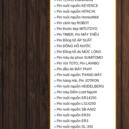
Pin TEXAS Instruments
Pin nuôi nguồn KEYENCE
Pin nuôi nguồn HITACHI
Pin nuôi nguồn HoneyWell
Pin cánh tay ROBOT
Pin thước kẹp MITUTOYO
Pin TIMER, Pin MÁY THÊU
Pin Đồng hồ ÁP SUẤT
Pin ĐỒNG HỒ NƯỚC
Pin Đồng hồ đo MỨC LỎNG
Pin máy ép phun SUMITOMO
Pin Vòi TOTO, Pin LAVABO
Pin đầu dò MÁY PHAY
Pin nuôi nguồn THANG MÁY
Pin hàng Hải, Pin JOTRON
Pin nuôi nguồn HEIDELBERG
Pin máy Đếm Lượt Người
Pin nuôi nguồn ER14250
Pin nuôi nguồn LS14250
Pin nuôi nguồn SB-AA02
Pin nuôi nguồn ER3V
Pin nuôi nguồn ER3
Pin nuôi nguồn SL-350