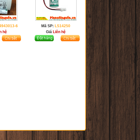
4943013-6
Mã SP:
LS14250
n hệ
Giá
Liên hệ