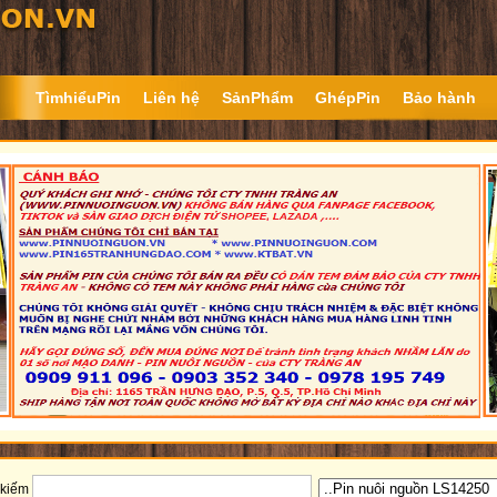
TìmhiểuPin
Liên hệ
SảnPhẩm
GhépPin
Bảo hành
 kiếm