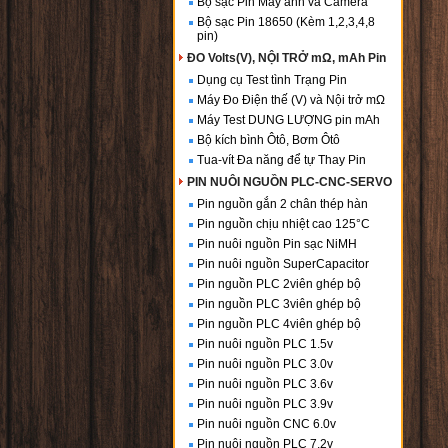
Bộ sạc Pin Máy ảnh và Camera
Bộ sạc Pin 18650 (Kèm 1,2,3,4,8
pin)
ĐO Volts(V), NỘI TRỞ mΩ, mAh Pin
Dụng cụ Test tình Trạng Pin
Máy Đo Điện thế (V) và Nội trở mΩ
Máy Test DUNG LƯỢNG pin mAh
Bộ kích bình Ôtô, Bơm Ôtô
Tua-vít Đa năng để tự Thay Pin
PIN NUÔI NGUỒN PLC-CNC-SERVO
Pin nguồn gắn 2 chân thép hàn
Pin nguồn chịu nhiệt cao 125°C
Pin nuôi nguồn Pin sạc NiMH
Pin nuôi nguồn SuperCapacitor
Pin nguồn PLC 2viên ghép bộ
Pin nguồn PLC 3viên ghép bộ
Pin nguồn PLC 4viên ghép bộ
Pin nuôi nguồn PLC 1.5v
Pin nuôi nguồn PLC 3.0v
Pin nuôi nguồn PLC 3.6v
Pin nuôi nguồn PLC 3.9v
Pin nuôi nguồn CNC 6.0v
Pin nuôi nguồn PLC 7.2v