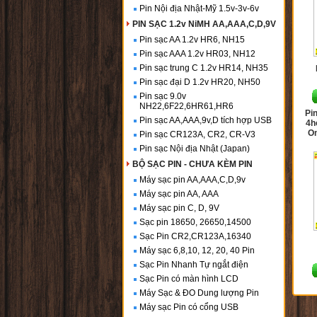
Pin Nội địa Nhật-Mỹ 1.5v-3v-6v
PIN SẠC 1.2v NiMH AA,AAA,C,D,9V
Pin sạc AA 1.2v HR6, NH15
Pin sạc AAA 1.2v HR03, NH12
Pin sạc trung C 1.2v HR14, NH35
Pin sạc đại D 1.2v HR20, NH50
Pin sạc 9.0v
NH22,6F22,6HR61,HR6
Pi
Pin sạc AA,AAA,9v,D tích hợp USB
4h
O
Pin sạc CR123A, CR2, CR-V3
Pin sạc Nội địa Nhật (Japan)
BỘ SẠC PIN - CHƯA KÈM PIN
Máy sạc pin AA,AAA,C,D,9v
Máy sạc pin AA, AAA
Máy sạc pin C, D, 9V
Sạc pin 18650, 26650,14500
Sạc Pin CR2,CR123A,16340
Máy sạc 6,8,10, 12, 20, 40 Pin
Sạc Pin Nhanh Tự ngắt điện
Sạc Pin có màn hình LCD
Máy Sạc & ĐO Dung lượng Pin
Máy sạc Pin có cổng USB