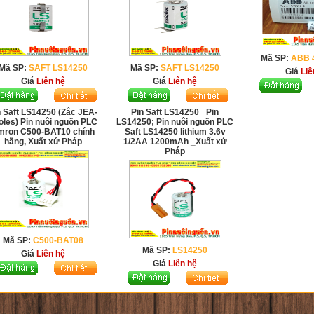
Mã SP:
ABB 
Mã SP:
SAFT LS14250
Mã SP:
SAFT LS14250
Giá
Liê
Giá
Liên hệ
Giá
Liên hệ
n Saft LS14250 (Zắc JEA-
Pin Saft LS14250 _Pin
oles) Pin nuôi nguồn PLC
LS14250; Pin nuôi nguồn PLC
mron C500-BAT10 chính
Saft LS14250 lithium 3.6v
hãng, Xuất xứ Pháp
1/2AA 1200mAh _Xuất xứ
Pháp
Mã SP:
C500-BAT08
Mã SP:
LS14250
Giá
Liên hệ
Giá
Liên hệ