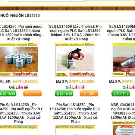
 NUÔI NGUỒN LS14250
t LS14250, Pin nuôi nguồn
Saft LS14250 (Zắc 4holes); Pin
Saft LS14250ML
LC Saft LS14250 lithium
nuôi nguồn PLC Saft LS14250
nguồn PLC Saf
AA 1200mAh chính hãng -
lithium 3.6v 1/2AA 1200mAh
lithium 3.6V 1
Xuất xứ Pháp
_Xuất xứ Pháp
chính 
Mã SP:
SAFT LS14250
Mã SP:
SAFT LS14250
Mã SP:
SAFT 
Giá
Liên hệ
Giá
Liên hệ
Giá
Liê
Pin Saft LS14250 _Pin
Pin Saft LS14250 _Pin
ABB 4943013-6
4250; Pin nuôi nguồn PLC
LS14250; Pin nuôi nguồn PLC
nguồn ABB R
aft LS14250 lithium 3.6v
Saft LS14250 lithium 3.6v
4943013-6 li
/2AA 1200mAh _Xuất xứ
1/2AA 1200mAh _Xuất xứ
1200mAh /Xu
Pháp
Pháp