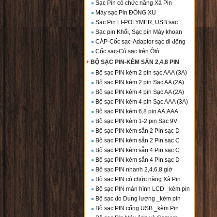
Sạc Pin có chức năng Xả Pin
Máy sạc Pin ĐỒNG XU
Sạc Pin LI-POLYMER, USB sạc
Sạc pin Khối, Sạc pin Máy khoan
CÁP-Cốc sạc-Adaptor sạc di động
Cốc sạc-Củ sạc trên Ôtô
BỘ SẠC PIN-KÈM SẲN 2,4,8 PIN
Bộ sạc PIN kèm 2 pin sạc AAA (3A)
Bộ sạc PIN kèm 2 pin Sạc AA (2A)
Bộ sạc PIN kèm 4 pin Sạc AA (2A)
Bộ sạc PIN kèm 4 pin Sạc AAA (3A)
Bộ sạc PIN kèm 6,8 pin AA,AAA
Bộ sạc PIN kèm 1-2 pin Sạc 9V
Bộ sạc PIN kèm sẳn 2 Pin sạc D
Bộ sạc PIN kèm sẳn 2 Pin sạc C
Bộ sạc PIN kèm sẳn 4 Pin sạc C
Bộ sạc PIN kèm sẳn 4 Pin sạc D
Bộ sạc PIN nhanh 2,4,6,8 giờ
Bộ sạc PIN có chức năng Xả Pin
Bộ sạc PIN màn hình LCD _kèm pin
Bộ sạc đo Dung lượng _kèm pin
Bộ sạc PIN cổng USB _kèm Pin