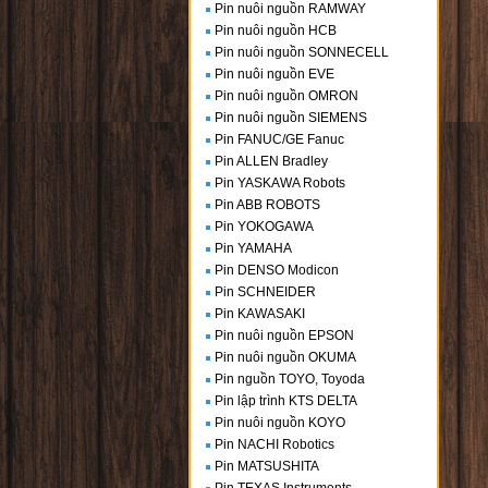
Pin nuôi nguồn RAMWAY
Pin nuôi nguồn HCB
Pin nuôi nguồn SONNECELL
Pin nuôi nguồn EVE
Pin nuôi nguồn OMRON
Pin nuôi nguồn SIEMENS
Pin FANUC/GE Fanuc
Pin ALLEN Bradley
Pin YASKAWA Robots
Pin ABB ROBOTS
Pin YOKOGAWA
Pin YAMAHA
Pin DENSO Modicon
Pin SCHNEIDER
Pin KAWASAKI
Pin nuôi nguồn EPSON
Pin nuôi nguồn OKUMA
Pin nguồn TOYO, Toyoda
Pin lập trình KTS DELTA
Pin nuôi nguồn KOYO
Pin NACHI Robotics
Pin MATSUSHITA