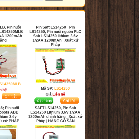
B, Pin nuôi
Pin Saft LS14250 _Pin
t LS14250MLB
LS14250; Pin nuôi nguồn PLC
/2AA 1200mAh
Saft LS14250 lithium 3.6v
hãng
1/2AA 1200mAh _Xuất xứ
Pháp
LS14250MLB
Mã SP:
LS14250
n hệ
Giá
Liên hệ
; Pin nuôi
SAFT LS14250, Pin Saft
obots ABB
LS14250 Lithium 3,6V 1/2AA
thium 3.6v
1200mAh chính hãng _Xuất xứ
ất xứ PHÁP
Pháp | HÀNG CÓ SẲN