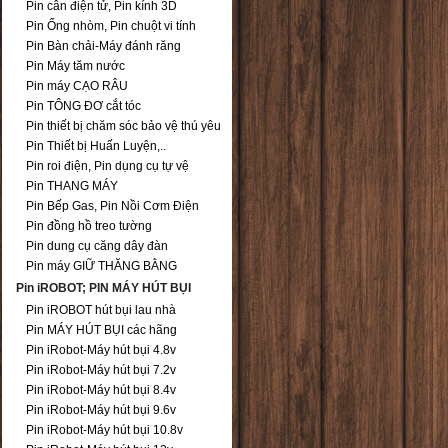
Pin cân điện tử, Pin kính 3D
Pin Ống nhòm, Pin chuột vi tính
Pin Bàn chải-Máy đánh răng
Pin Máy tăm nước
Pin máy CẠO RÂU
Pin TÔNG ĐƠ cắt tóc
Pin thiết bị chăm sóc bảo vệ thú yêu
Pin Thiết bị Huấn Luyện,..
Pin roi điện, Pin dụng cụ tự vệ
Pin THANG MÁY
Pin Bếp Gas, Pin Nồi Cơm Điện
Pin đồng hồ treo tường
Pin dung cụ căng dây đàn
Pin máy GIỮ THĂNG BẰNG
Pin iROBOT; PIN MÁY HÚT BỤI
Pin iROBOT hút bụi lau nhà
Pin MÁY HÚT BỤI các hãng
Pin iRobot-Máy hút bụi 4.8v
Pin iRobot-Máy hút bụi 7.2v
Pin iRobot-Máy hút bụi 8.4v
Pin iRobot-Máy hút bụi 9.6v
Pin iRobot-Máy hút bụi 10.8v