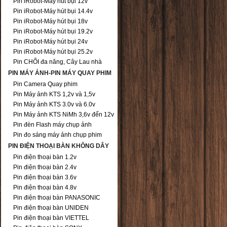
Pin iRobot-Máy hút bụi 12v
Pin iRobot-Máy hút bụi 14.4v
Pin iRobot-Máy hút bụi 18v
Pin iRobot-Máy hút bụi 19.2v
Pin iRobot-Máy hút bụi 24v
Pin iRobot-Máy hút bụi 25.2v
Pin CHỔI đa năng, Cây Lau nhà
PIN MÁY ẢNH-PIN MÁY QUAY PHIM
Pin Camera Quay phim
Pin Máy ảnh KTS 1,2v và 1,5v
Pin Máy ảnh KTS 3.0v và 6.0v
Pin Máy ảnh KTS NiMh 3,6v đến 12v
Pin đèn Flash máy chụp ảnh
Pin đo sáng máy ảnh chụp phim
PIN ĐIỆN THOẠI BÀN KHÔNG DÂY
Pin điện thoại bàn 1.2v
Pin điện thoại bàn 2.4v
Pin điện thoại bàn 3.6v
Pin điện thoại bàn 4.8v
Pin điện thoại bàn PANASONIC
Pin điện thoại bàn UNIDEN
Pin điện thoại bàn VIETTEL