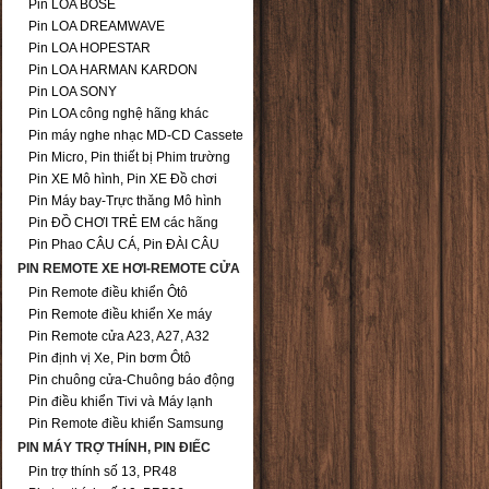
Pin LOA BOSE
Pin LOA DREAMWAVE
Pin LOA HOPESTAR
Pin LOA HARMAN KARDON
Pin LOA SONY
Pin LOA công nghệ hãng khác
Pin máy nghe nhạc MD-CD Cassete
Pin Micro, Pin thiết bị Phim trường
Pin XE Mô hình, Pin XE Đồ chơi
Pin Máy bay-Trực thăng Mô hình
Pin ĐỒ CHƠI TRẺ EM các hãng
Pin Phao CÂU CÁ, Pin ĐÀI CÂU
PIN REMOTE XE HƠI-REMOTE CỬA
Pin Remote điều khiển Ôtô
Pin Remote điều khiển Xe máy
Pin Remote cửa A23, A27, A32
Pin định vị Xe, Pin bơm Ôtô
Pin chuông cửa-Chuông báo động
Pin điều khiển Tivi và Máy lạnh
Pin Remote điều khiển Samsung
PIN MÁY TRỢ THÍNH, PIN ĐIẾC
Pin trợ thính số 13, PR48