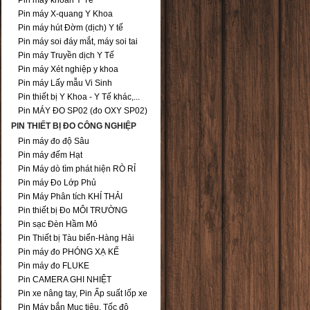
Pin máy khoan Y Tế
Pin máy X-quang Y Khoa
Pin máy hút Đờm (dịch) Y tế
Pin máy soi đáy mắt, máy soi tai
Pin máy Truyền dịch Y Tế
Pin máy Xét nghiệp y khoa
Pin máy Lấy mẫu Vi Sinh
Pin thiết bị Y Khoa - Y Tế khác,...
Pin MÁY ĐO SP02 (đo OXY SP02)
PIN THIẾT BỊ ĐO CÔNG NGHIỆP
Pin máy đo độ Sâu
Pin máy đếm Hạt
Pin Máy dò tìm phát hiện RÒ RỈ
Pin máy Đo Lớp Phủ
Pin Máy Phân tích KHÍ THẢI
Pin thiết bị Đo MÔI TRƯỜNG
Pin sạc Đèn Hầm Mỏ
Pin Thiết bị Tàu biển-Hàng Hải
Pin máy đo PHÓNG XẠ KẾ
Pin máy đo FLUKE
Pin CAMERA GHI NHIỆT
Pin xe nâng tay, Pin Ấp suất lốp xe
Pin Máy bắn Mục tiêu, Tốc độ