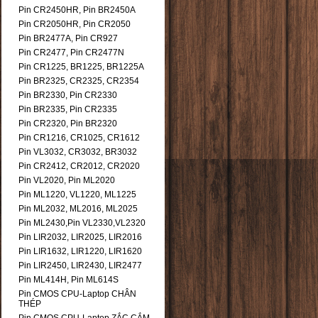
Pin CR2450HR, Pin BR2450A
Pin CR2050HR, Pin CR2050
Pin BR2477A, Pin CR927
Pin CR2477, Pin CR2477N
Pin CR1225, BR1225, BR1225A
Pin BR2325, CR2325, CR2354
Pin BR2330, Pin CR2330
Pin BR2335, Pin CR2335
Pin CR2320, Pin BR2320
Pin CR1216, CR1025, CR1612
Pin VL3032, CR3032, BR3032
Pin CR2412, CR2012, CR2020
Pin VL2020, Pin ML2020
Pin ML1220, VL1220, ML1225
Pin ML2032, ML2016, ML2025
Pin ML2430,Pin VL2330,VL2320
Pin LIR2032, LIR2025, LIR2016
Pin LIR1632, LIR1220, LIR1620
Pin LIR2450, LIR2430, LIR2477
Pin ML414H, Pin ML614S
Pin CMOS CPU-Laptop CHÂN
THÉP