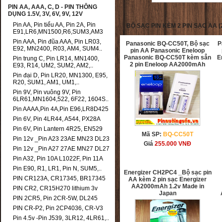
PIN AA, AAA, C, D - PIN THÔNG
DỤNG 1.5V, 3V, 6V, 9V, 12V
Pin AA, Pin tiểu AA, Pin 2A, Pin
BỘ SẠC PIN KÈM 2 PIN SẠC AA (
E91,LR6,MN1500,R6,SUM3,AM3
Pin AAA, Pin đũa AAA, Pin LR03,
Panasonic BQ-CC50T, Bộ sạc
P
E92, MN2400, R03, AM4, SUM4..
pin AA Panasonic Eneloop
Panasonic BQ-CC50T kèm sẳn
E
Pin trung C, Pin LR14, MN1400,
2 pin Eneloop AA2000mAh
E93, R14, UM2, SUM2, AM2,..
Pin đại D, Pin LR20, MN1300, E95,
R20, SUM1, AM1, UM1,..
Pin 9V, Pin vuông 9V, Pin
6LR61,MN1604,522, 6F22, 1604S..
Pin AAAA,Pin 4A,Pin E96,LR8D425
Pin 6V, Pin 4LR44, A544, PX28A
Pin 6V, Pin Lantern 4R25, EN529
Mã SP:
BQ-CC50T
Pin 12v _Pin A23 23AE MN23 DL23
Giá
255.000
VNĐ
Pin 12v _Pin A27 27AE MN27 DL27
Pin A32, Pin 10A L1022F, Pin 11A
Pin E90, R1, LR1, Pin N, SUM5,..
Energizer CH2PC4 _Bộ sạc pin
PIN CR123A, CR17345, BR17345
AA kèm 2 pin sạc Energizer
AA2000mAh 1.2v Made in
PIN CR2, CR15H270 lithium 3v
Japan
PIN 2CR5, Pin 2CR-5W, DL245
PIN CR-P2, Pin 2CP4036, CR-V3
Pin 4.5v -Pin J539, 3LR12, 4LR61,..