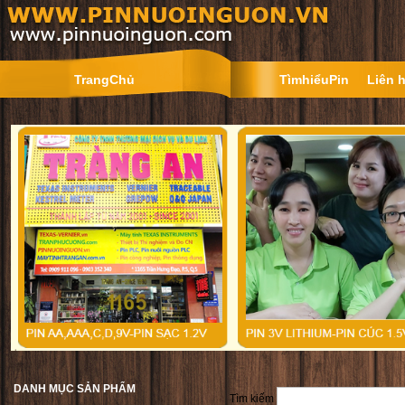
TrangChủ
TìmhiểuPin
Liên 
DANH MỤC SẢN PHẨM
Tìm kiếm