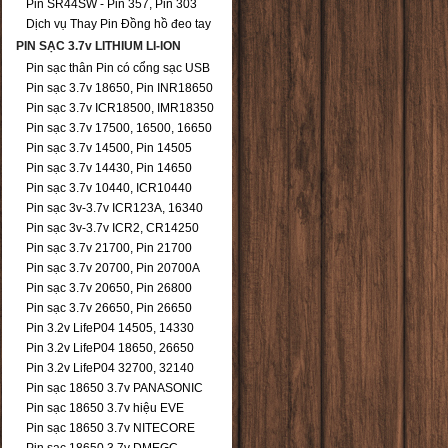
Pin SR44SW - Pin 357, Pin 303
Dịch vụ Thay Pin Đồng hồ đeo tay
PIN SẠC 3.7v LITHIUM LI-ION
Pin sạc thân Pin có cổng sạc USB
Pin sạc 3.7v 18650, Pin INR18650
Pin sạc 3.7v ICR18500, IMR18350
Pin sạc 3.7v 17500, 16500, 16650
Pin sạc 3.7v 14500, Pin 14505
Pin sạc 3.7v 14430, Pin 14650
Pin sạc 3.7v 10440, ICR10440
Pin sạc 3v-3.7v ICR123A, 16340
Pin sạc 3v-3.7v ICR2, CR14250
Pin sạc 3.7v 21700, Pin 21700
Pin sạc 3.7v 20700, Pin 20700A
Pin sạc 3.7v 20650, Pin 26800
Pin sạc 3.7v 26650, Pin 26650
Pin 3.2v LifeP04 14505, 14330
Pin 3.2v LifeP04 18650, 26650
Pin 3.2v LifeP04 32700, 32140
Pin sạc 18650 3.7v PANASONIC
Pin sạc 18650 3.7v hiệu EVE
Pin sạc 18650 3.7v NITECORE