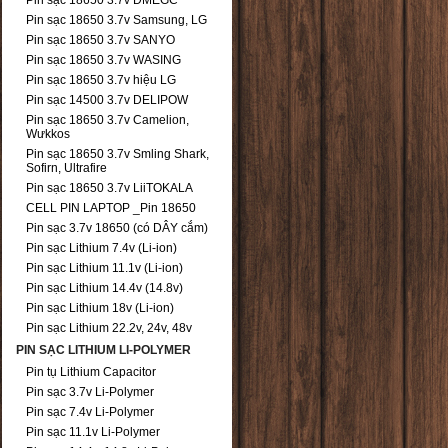
Pin sạc 18650 3.7v DMEGC
Pin sạc 18650 3.7v Samsung, LG
Pin sạc 18650 3.7v SANYO
Pin sạc 18650 3.7v WASING
Pin sạc 18650 3.7v hiệu LG
Pin sạc 14500 3.7v DELIPOW
Pin sạc 18650 3.7v Camelion,
Wưkkos
Pin sạc 18650 3.7v Smling Shark,
Sofirn, Ultrafire
Pin sạc 18650 3.7v LiiTOKALA
CELL PIN LAPTOP _Pin 18650
Pin sạc 3.7v 18650 (có DÂY cắm)
Pin sạc Lithium 7.4v (Li-ion)
Pin sạc Lithium 11.1v (Li-ion)
Pin sạc Lithium 14.4v (14.8v)
Pin sạc Lithium 18v (Li-ion)
Pin sạc Lithium 22.2v, 24v, 48v
PIN SẠC LITHIUM LI-POLYMER
Pin tụ Lithium Capacitor
Pin sạc 3.7v Li-Polymer
Pin sạc 7.4v Li-Polymer
Pin sạc 11.1v Li-Polymer