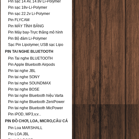
Pin sạc 14.4v, 14.8v Li-Polymer
Pin sạc 18v-Li-Polymer
Pin sạc 22.2v Li-Polymer
Pin FLYCAM
Pin MÁY TÍNH BẢNG
Pin Máy bay-Trực thăng mô hình
Pin Bộ đàm Li-Polymer
Sạc Pin Lipolymer, USB sạc Lipo
PIN TAI NGHE BLUETOOTH
Pin Tai nghe BLUETOOTH
Pin Apple Bluetooth Airpods
Pin tai nghe JBL
Pin tai nghe SONY
Pin tai nghe SOUNDMAX
Pin tai nghe BOSE
Pin tai nghe Bluetooth hiệu Varta
Pin tai nghe Bluetooth ZeniPower
Pin tai nghe Bluetooth MicPower
Pin iPOD, MP3,v,v...
PIN ĐỒ CHƠI, LOA, MICRO,CÂU CÁ
Pin Loa MARSHALL
Pin LOA JBL