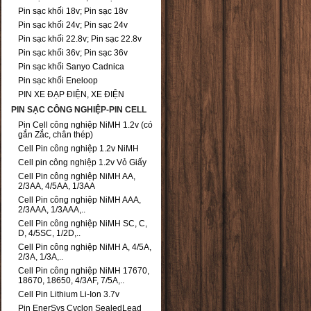
Pin sạc khối 18v; Pin sạc 18v
Pin sạc khối 24v; Pin sạc 24v
Pin sạc khối 22.8v; Pin sạc 22.8v
Pin sạc khối 36v; Pin sạc 36v
Pin sạc khối Sanyo Cadnica
Pin sạc khối Eneloop
PIN XE ĐẠP ĐIỆN, XE ĐIỆN
PIN SẠC CÔNG NGHIỆP-PIN CELL
Pin Cell công nghiệp NiMH 1.2v (có
gắn Zắc, chân thép)
Cell Pin công nghiệp 1.2v NiMH
Cell pin công nghiệp 1.2v Vỏ Giấy
Cell Pin công nghiệp NiMH AA,
2/3AA, 4/5AA, 1/3AA
Cell Pin công nghiệp NiMH AAA,
2/3AAA, 1/3AAA,..
Cell Pin công nghiệp NiMH SC, C,
D, 4/5SC, 1/2D,..
Cell Pin công nghiệp NiMH A, 4/5A,
2/3A, 1/3A,..
Cell Pin công nghiệp NiMH 17670,
18670, 18650, 4/3AF, 7/5A,..
Cell Pin Lithium Li-Ion 3.7v
Pin EnerSys Cyclon SealedLead