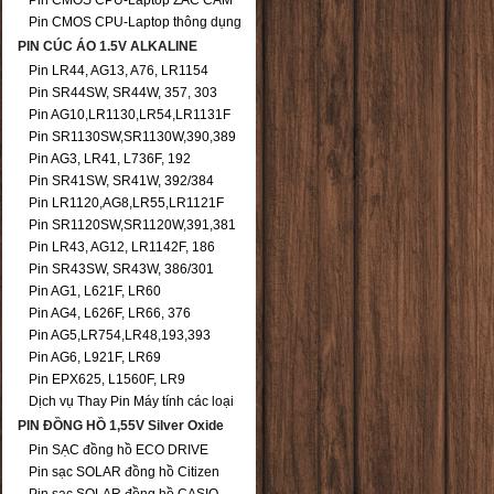
Pin CMOS CPU-Laptop ZẮC CẮM
Pin CMOS CPU-Laptop thông dụng
PIN CÚC ÁO 1.5V ALKALINE
Pin LR44, AG13, A76, LR1154
Pin SR44SW, SR44W, 357, 303
Pin AG10,LR1130,LR54,LR1131F
Pin SR1130SW,SR1130W,390,389
Pin AG3, LR41, L736F, 192
Pin SR41SW, SR41W, 392/384
Pin LR1120,AG8,LR55,LR1121F
Pin SR1120SW,SR1120W,391,381
Pin LR43, AG12, LR1142F, 186
Pin SR43SW, SR43W, 386/301
Pin AG1, L621F, LR60
Pin AG4, L626F, LR66, 376
Pin AG5,LR754,LR48,193,393
Pin AG6, L921F, LR69
Pin EPX625, L1560F, LR9
Dịch vụ Thay Pin Máy tính các loại
PIN ĐỒNG HỒ 1,55V Silver Oxide
Pin SẠC đồng hồ ECO DRIVE
Pin sạc SOLAR đồng hồ Citizen