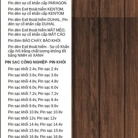
Pin đèn sự cố khẩn cấp PARAGON
Pin đèn Exit thoát hiểm KENTOM,
Pin đèn sự cố khẩn cấp KENTOM
Pin đèn Exit thoát hiểm DUHAL, Pin
đèn sự cố khẩn cấp DUHAL
Pin đèn Exit thoát hiểm MẮT MÈO,
Pin đèn sự cố khẩn cấp MẮT CÁO
Pin Đèn BÁO CHÁY, BÁO KHÓI
Pin đèn Exit thoát hiểm - Sự cố Khẩn
cấp /Vỏ trắng-chất lượng không tốt
bằng NiMH vỏ XANH
PIN SẠC CÔNG NGHIỆP- PIN KHỐI
Pin sạc khối 2.4v, Pin sạc 2.4v
Pin sạc khối 3.6v, Pin sạc 3.6v
Pin sạc khối 4.8v, Pin sạc 4.8v
Pin sạc khối 6.0v, Pin sạc 6.0v
Pin sạc khối 7.2v, Pin sạc 7.2v
Pin sạc khối 8.4v, Pin sạc 8.4v
Pin sạc khối 9.6v, Pin sạc 9.6v
Pin sạc khối 10.8v, Pin sạc 10.8v
Pin sạc khối 12v, Pin sạc 12v
Pin sạc khối 14.4v, Pin sạc 14.4v
Pin sạc khối 15.6v; Pin sạc 15.6v
Pin sạc khối 16.8v, Pin sạc 16.8v