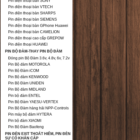
Pin điện thoại bàn SONY
Pin điện thoại bàn VTECH
Pin điện thoại bàn SHARPS
Pin điện thoại bàn SIEMENS
Pin điện thoại bàn GPhone Huawei
Pin điện thoại bàn CAMELION
Pin điện thoại cao cấp GREPOW
Pin điện thoại HUAWEI
PIN BỘ ĐÀM-THAY PIN BỘ ĐÀM
Đóng pin Bộ Đàm 3.6v, 4.8v, 6v, 7.2v
Pin Bộ đàm MOTOROLA
Pin Bộ Đàm iCOM
Pin Bộ đàm KENWOOD
Pin Bộ Đàm UNIDEN
Pin Bộ đàm MIDLAND
Pin bộ đàm ENTEL
Pin Bộ Đàm YAESU-VERTEX
Pin Bộ Đàm hàng hải NPP-Controls
Pin máy bộ đàm HYTERA
Pin bộ đàm XIAOMI
Pin Bộ Đàm Baofeng
PIN ĐÈN EXIT THOÁT HIỂM, PIN ĐÈN
SỰ CỐ KHẨN CẤP