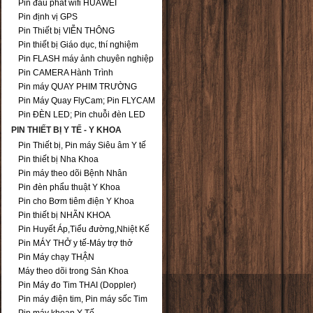
Pin đầu phát wifi HUAWEI
Pin định vị GPS
Pin Thiết bị VIỄN THÔNG
Pin thiết bị Giáo dục, thí nghiệm
Pin FLASH máy ảnh chuyên nghiệp
Pin CAMERA Hành Trình
Pin máy QUAY PHIM TRƯỜNG
Pin Máy Quay FlyCam; Pin FLYCAM
Pin ĐÈN LED; Pin chuỗi đèn LED
PIN THIẾT BỊ Y TẾ - Y KHOA
Pin Thiết bị, Pin máy Siêu âm Y tế
Pin thiết bị Nha Khoa
Pin máy theo dõi Bệnh Nhân
Pin đèn phẩu thuật Y Khoa
Pin cho Bơm tiêm điện Y Khoa
Pin thiết bị NHÃN KHOA
Pin Huyết Áp,Tiểu đường,Nhiệt Kế
Pin MÁY THỞ y tế-Máy trợ thở
Pin Máy chạy THẬN
Máy theo dõi trong Sản Khoa
Pin Máy đo Tim THAI (Doppler)
Pin máy điện tim, Pin máy sốc Tim