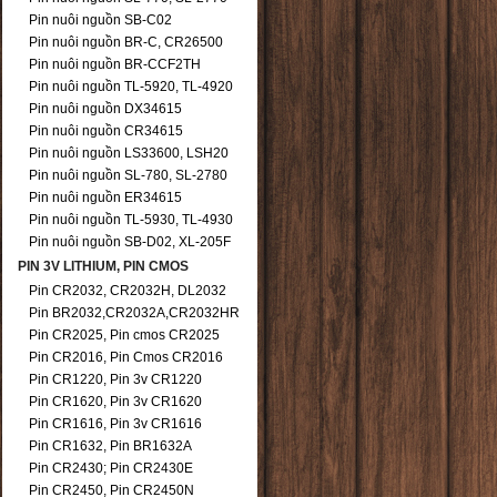
Pin nuôi nguồn SB-C02
Pin nuôi nguồn BR-C, CR26500
Pin nuôi nguồn BR-CCF2TH
Pin nuôi nguồn TL-5920, TL-4920
Pin nuôi nguồn DX34615
Pin nuôi nguồn CR34615
Pin nuôi nguồn LS33600, LSH20
Pin nuôi nguồn SL-780, SL-2780
Pin nuôi nguồn ER34615
Pin nuôi nguồn TL-5930, TL-4930
Pin nuôi nguồn SB-D02, XL-205F
PIN 3V LITHIUM, PIN CMOS
Pin CR2032, CR2032H, DL2032
Pin BR2032,CR2032A,CR2032HR
Pin CR2025, Pin cmos CR2025
Pin CR2016, Pin Cmos CR2016
Pin CR1220, Pin 3v CR1220
Pin CR1620, Pin 3v CR1620
Pin CR1616, Pin 3v CR1616
Pin CR1632, Pin BR1632A
Pin CR2430; Pin CR2430E
Pin CR2450, Pin CR2450N