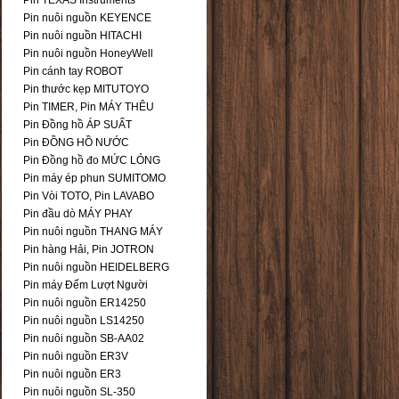
Pin TEXAS Instruments
Pin nuôi nguồn KEYENCE
Pin nuôi nguồn HITACHI
Pin nuôi nguồn HoneyWell
Pin cánh tay ROBOT
Pin thước kẹp MITUTOYO
Pin TIMER, Pin MÁY THÊU
Pin Đồng hồ ÁP SUẤT
Pin ĐỒNG HỒ NƯỚC
Pin Đồng hồ đo MỨC LỎNG
Pin máy ép phun SUMITOMO
Pin Vòi TOTO, Pin LAVABO
Pin đầu dò MÁY PHAY
Pin nuôi nguồn THANG MÁY
Pin hàng Hải, Pin JOTRON
Pin nuôi nguồn HEIDELBERG
Pin máy Đếm Lượt Người
Pin nuôi nguồn ER14250
Pin nuôi nguồn LS14250
Pin nuôi nguồn SB-AA02
Pin nuôi nguồn ER3V
Pin nuôi nguồn ER3
Pin nuôi nguồn SL-350