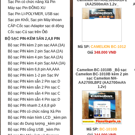
Camelion NH-AA2500ARBP2
Sạc Pin có chức năng Xả Pin
(AA2500mAh 1.2v_
Máy sạc Pin ĐỒNG XU
Sạc Pin LI-POLYMER, USB sạc
Sạc pin Khối, Sạc pin Máy khoan
CÁP-Cốc sạc-Adaptor sạc di động
Cốc sạc-Củ sạc trên Ôtô
BỘ SẠC PIN-KÈM SẲN 2,4,8 PIN
Bộ sạc PIN kèm 2 pin sạc AAA (3A)
Mã SP:
CAMELION BC-1012
Bộ sạc PIN kèm 2 pin Sạc AA (2A)
Giá
348.000
VNĐ
Bộ sạc PIN kèm 4 pin Sạc AA (2A)
Bộ sạc PIN kèm 4 pin Sạc AAA (3A)
Bộ sạc PIN kèm 6,8 pin AA,AAA
Camelion BC-1010B _Bộ sạc
Camelion BC-1010B kèm 2 pin
Bộ sạc PIN kèm 1-2 pin Sạc 9V
sạc Camelion NH-
Bộ sạc PIN kèm sẳn 2 Pin sạc D
AA2700LBP2 (AA2700mAh
1.2v)
Bộ sạc PIN kèm sẳn 2 Pin sạc C
Bộ sạc PIN kèm sẳn 4 Pin sạc C
Bộ sạc PIN kèm sẳn 4 Pin sạc D
Bộ sạc PIN nhanh 2,4,6,8 giờ
Bộ sạc PIN có chức năng Xả Pin
Bộ sạc PIN màn hình LCD _kèm pin
Bộ sạc đo Dung lượng _kèm pin
Mã SP:
BC-1010B
Bộ sạc PIN cổng USB _kèm Pin