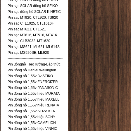
Pin sạc SOLAR đồng hồ CASIO
Pin sạc SOLAR đồng hồ SEIKO
Pin sạc đồng hồ SOLAR KINETIC
Pin sạc MT920, CTL920, TS920
Pin sạc CTL1025, CTL1616F
Pin sạc MT621, CTL621
Pin sạc MT616, MT516, MT416
Pin sạc CLB3032, MT1620
Pin sạc MS621, ML621, ML614S
Pin sạc MS920SE, ML920
-----------------------------------------------
Pin đồnghồ TreoTường-Báo thức
Pin đồng hồ Daniel Wellington
Pin đồng hồ 1.55v-3v SEIKO
Pin đồng hồ 1,55v ENERGIZER
Pin đồng hồ 1,55v PANASONIC
Pin đồng hồ 1,55v hiệu MURATA
Pin đồng hồ 1,55v hiệu MAXELL
Pin đồng hồ 1,55v hiệu RENATA
Pin đồng hồ 1,55v SEIZAIKEN
Pin đồng hồ 1,55v hiệu SONY
Pin đồng hồ 1,55v CAMELION
Pin đồng hồ 1,55v hiệu VINNIC