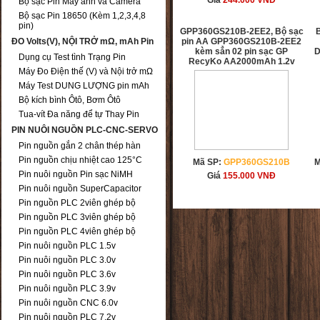
Giá
244.000
VNĐ
Bộ sạc Pin Máy ảnh và Camera
Bộ sạc Pin 18650 (Kèm 1,2,3,4,8
pin)
GPP360GS210B-2EE2, Bộ sạc
B
ĐO Volts(V), NỘI TRỞ mΩ, mAh Pin
pin AA GPP360GS210B-2EE2
kèm sẳn 02 pin sạc GP
D
Dụng cụ Test tình Trạng Pin
RecyKo AA2000mAh 1.2v
Máy Đo Điện thế (V) và Nội trở mΩ
Máy Test DUNG LƯỢNG pin mAh
Bộ kích bình Ôtô, Bơm Ôtô
Tua-vít Đa năng để tự Thay Pin
PIN NUÔI NGUỒN PLC-CNC-SERVO
Pin nguồn gắn 2 chân thép hàn
Pin nguồn chịu nhiệt cao 125°C
Mã SP:
GPP360GS210B
M
Pin nuôi nguồn Pin sạc NiMH
Giá
155.000
VNĐ
Pin nuôi nguồn SuperCapacitor
Pin nguồn PLC 2viên ghép bộ
Pin nguồn PLC 3viên ghép bộ
Pin nguồn PLC 4viên ghép bộ
Pin nuôi nguồn PLC 1.5v
Pin nuôi nguồn PLC 3.0v
Pin nuôi nguồn PLC 3.6v
Pin nuôi nguồn PLC 3.9v
Pin nuôi nguồn CNC 6.0v
Pin nuôi nguồn PLC 7.2v