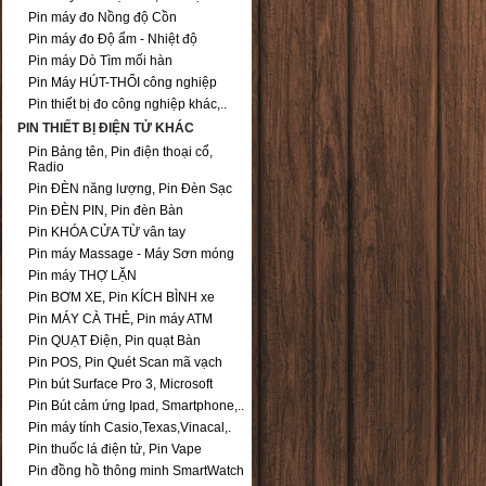
Pin máy đo Nồng độ Cồn
Pin máy đo Độ ẩm - Nhiệt độ
Pin máy Dò Tìm mối hàn
Pin Máy HÚT-THỔI công nghiệp
Pin thiết bị đo công nghiệp khác,..
PIN THIẾT BỊ ĐIỆN TỬ KHÁC
Pin Bảng tên, Pin điện thoại cổ,
Radio
Pin ĐÈN năng lượng, Pin Đèn Sạc
Pin ĐÈN PIN, Pin đèn Bàn
Pin KHÓA CỬA TỪ vân tay
Pin máy Massage - Máy Sơn móng
Pin máy THỢ LẶN
Pin BƠM XE, Pin KÍCH BÌNH xe
Pin MÁY CÀ THẺ, Pin máy ATM
Pin QUẠT Điện, Pin quạt Bàn
Pin POS, Pin Quét Scan mã vạch
Pin bút Surface Pro 3, Microsoft
Pin Bút cảm ứng Ipad, Smartphone,..
Pin máy tính Casio,Texas,Vinacal,.
Pin thuốc lá điện tử, Pin Vape
Pin đồng hồ thông minh SmartWatch