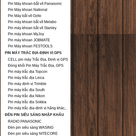
Pin Máy khoan-bắt vít Panasonic
Pin Máy khoan National
Pin Máy bắt vít Ozito
Pin máy khoan bắt vít Melabo
Pin máy khoan bắt vít Stanley
Pin máy khoan MyJoy
Pin máy khoan JOBMATE
Pin Máy khoan FESTOOLS
PIN MÁY TRẮC ĐỊA-ĐỊNH VỊ GPS
CELL pin máy Trắc Địa, Định vị GPS
Đóng khối Pin Máy Trắc Địa, GPS
Pin máy trắc địa Topcon
Pin máy trắc địa Leica
Pin máy định vị Trimble
Pin máy trắc địa South
Pin máy trắc địa Nikon
Pin máy trắc địa Sokkia
Pin máy trắc địa-định vị hãng khác,..
ĐÈN PIN SIÊU SÁNG NHẬP KHẨU
RADIO PANASONIC
Đèn pin siêu sáng WASING
Đèn pin siêu sáng NITECORE