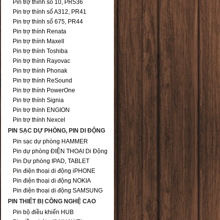
Pin trợ thính số 10, PR536
Pin trợ thính số A312, PR41
Pin trợ thính số 675, PR44
Pin trợ thính Renata
Pin trợ thính Maxell
Pin trợ thính Toshiba
Pin trợ thính Rayovac
Pin trợ thính Phonak
Pin trợ thính ReSound
Pin trợ thính PowerOne
Pin trợ thính Signia
Pin trợ thính ENGION
Pin trợ thính Nexcel
PIN SẠC DỰ PHÒNG, PIN DI ĐỘNG
Pin sạc dự phòng HAMMER
Pin dự phòng ĐIỆN THOẠI Di Động
Pin Dự phòng IPAD, TABLET
Pin điện thoại di động iPHONE
Pin điện thoại di động NOKIA
Pin điện thoại di động SAMSUNG
PIN THIẾT BỊ CÔNG NGHỆ CAO
Pin bộ điều khiển HUB