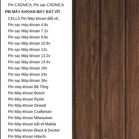
Pin CADNICA, Pin sạc CADNICA
PIN MÁY KHOAN-MÁY BẮT VÍT
CELLS Pin Máy khoan-Bắt vít,..
Pin sạc máy khoan 4.8v
Pin sạc Máy khoan 7.2v
Pin sạc Máy khoan 9.6v
Pin sạc Máy khoan 10.8v
Pin sạc Máy khoan 12v
Pin sạc Máy khoan 13.2v
Pin sạc Máy khoan 14.4v
Pin sạc Máy khoan 18v
Pin sạc Máy khoan 24v
Pin sạc Máy khoan 36v
Pin máy khoan Bê Tông
Pin Máy khoan Bosch
Pin Máy khoan Ryobi
Pin Máy khoan Dewalt
Pin Máy khoan Craftsman
Pin Máy khoan Milwaukee
Pin Máy khoan bắt vít Makita
Pin Máy khoan Black & Decker
Pin Máy khoan Hitachi