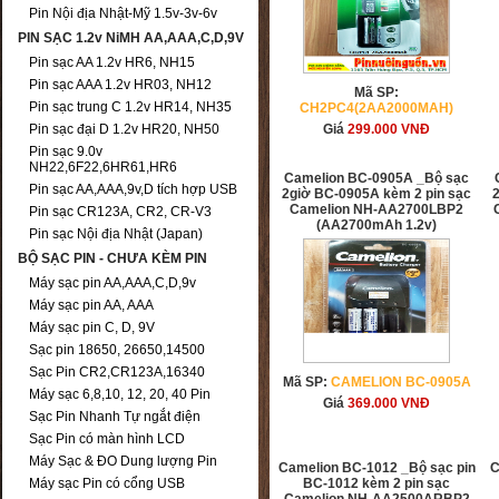
Pin Nội địa Nhật-Mỹ 1.5v-3v-6v
PIN SẠC 1.2v NiMH AA,AAA,C,D,9V
Pin sạc AA 1.2v HR6, NH15
Pin sạc AAA 1.2v HR03, NH12
Mã SP:
Pin sạc trung C 1.2v HR14, NH35
CH2PC4(2AA2000MAH)
Pin sạc đại D 1.2v HR20, NH50
Giá
299.000
VNĐ
Pin sạc 9.0v
NH22,6F22,6HR61,HR6
Camelion BC-0905A _Bộ sạc
Pin sạc AA,AAA,9v,D tích hợp USB
2giờ BC-0905A kèm 2 pin sạc
Camelion NH-AA2700LBP2
Pin sạc CR123A, CR2, CR-V3
(AA2700mAh 1.2v)
Pin sạc Nội địa Nhật (Japan)
BỘ SẠC PIN - CHƯA KÈM PIN
Máy sạc pin AA,AAA,C,D,9v
Máy sạc pin AA, AAA
Máy sạc pin C, D, 9V
Sạc pin 18650, 26650,14500
Sạc Pin CR2,CR123A,16340
Mã SP:
CAMELION BC-0905A
Máy sạc 6,8,10, 12, 20, 40 Pin
Giá
369.000
VNĐ
Sạc Pin Nhanh Tự ngắt điện
Sạc Pin có màn hình LCD
Máy Sạc & ĐO Dung lượng Pin
Camelion BC-1012 _Bộ sạc pin
C
Máy sạc Pin có cổng USB
BC-1012 kèm 2 pin sạc