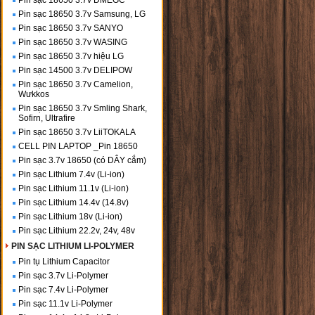
Pin sạc 18650 3.7v DMEGC
Pin sạc 18650 3.7v Samsung, LG
Pin sạc 18650 3.7v SANYO
Pin sạc 18650 3.7v WASING
Pin sạc 18650 3.7v hiệu LG
Pin sạc 14500 3.7v DELIPOW
Pin sạc 18650 3.7v Camelion,
Wưkkos
Pin sạc 18650 3.7v Smling Shark,
Sofirn, Ultrafire
Pin sạc 18650 3.7v LiiTOKALA
CELL PIN LAPTOP _Pin 18650
Pin sạc 3.7v 18650 (có DÂY cắm)
Pin sạc Lithium 7.4v (Li-ion)
Pin sạc Lithium 11.1v (Li-ion)
Pin sạc Lithium 14.4v (14.8v)
Pin sạc Lithium 18v (Li-ion)
Pin sạc Lithium 22.2v, 24v, 48v
PIN SẠC LITHIUM LI-POLYMER
Pin tụ Lithium Capacitor
Pin sạc 3.7v Li-Polymer
Pin sạc 7.4v Li-Polymer
Pin sạc 11.1v Li-Polymer