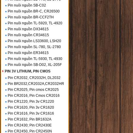
Pin nuôi nguồn SB-C02
Pin nuôi nguồn BR-C, CR26500
Pin nuôi nguồn BR-CCF2TH
Pin nuôi nguồn TL-5920, TL-4920
Pin nuôi nguồn DX34615
Pin nuôi nguồn CR34615
Pin nuôi nguồn LS33600, LSH20
Pin nuôi nguồn SL-780, SL-2780
Pin nuôi nguồn ER34615
Pin nuôi nguồn TL-5930, TL-4930
Pin nuôi nguồn SB-D02, XL-205F
PIN 3V LITHIUM, PIN CMOS
Pin CR2032, CR2032H, DL2032
Pin BR2032,CR2032A,CR2032HR
Pin CR2025, Pin cmos CR2025
Pin CR2016, Pin Cmos CR2016
Pin CR1220, Pin 3v CR1220
Pin CR1620, Pin 3v CR1620
Pin CR1616, Pin 3v CR1616
Pin CR1632, Pin BR1632A
Pin CR2430; Pin CR2430E
Pin CR2450, Pin CR2450N