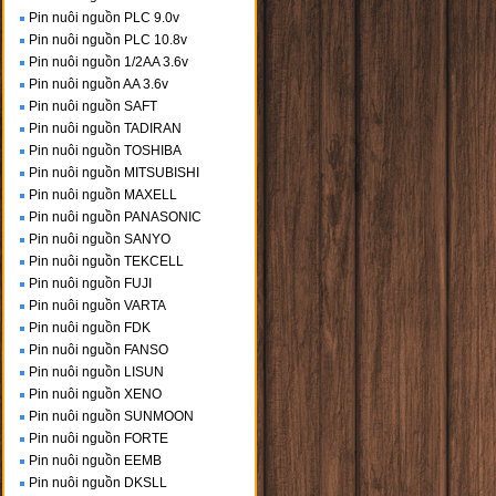
Pin nuôi nguồn PLC 9.0v
Pin nuôi nguồn PLC 10.8v
Pin nuôi nguồn 1/2AA 3.6v
Pin nuôi nguồn AA 3.6v
Pin nuôi nguồn SAFT
Pin nuôi nguồn TADIRAN
Pin nuôi nguồn TOSHIBA
Pin nuôi nguồn MITSUBISHI
Pin nuôi nguồn MAXELL
Pin nuôi nguồn PANASONIC
Pin nuôi nguồn SANYO
Pin nuôi nguồn TEKCELL
Pin nuôi nguồn FUJI
Pin nuôi nguồn VARTA
Pin nuôi nguồn FDK
Pin nuôi nguồn FANSO
Pin nuôi nguồn LISUN
Pin nuôi nguồn XENO
Pin nuôi nguồn SUNMOON
Pin nuôi nguồn FORTE
Pin nuôi nguồn EEMB
Pin nuôi nguồn DKSLL