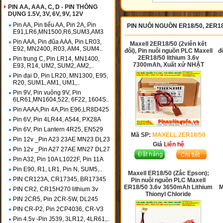
PIN AA, AAA, C, D - PIN THÔNG
DỤNG 1.5V, 3V, 6V, 9V, 12V
Pin AA, Pin tiểu AA, Pin 2A, Pin
PIN NUÔI NGUỒN ER18/50, 2ER1
E91,LR6,MN1500,R6,SUM3,AM3
Pin AAA, Pin đũa AAA, Pin LR03,
Maxell 2ER18/50 (2viên kết
E92, MN2400, R03, AM4, SUM4..
đôi), Pin nuôi nguồn PLC Maxell
đ
2ER18/50 lithium 3.6v
Pin trung C, Pin LR14, MN1400,
7300mAh, Xuất xứ NHẬT
E93, R14, UM2, SUM2, AM2,..
Pin đại D, Pin LR20, MN1300, E95,
R20, SUM1, AM1, UM1,..
Pin 9V, Pin vuông 9V, Pin
6LR61,MN1604,522, 6F22, 1604S..
Pin AAAA,Pin 4A,Pin E96,LR8D425
Pin 6V, Pin 4LR44, A544, PX28A
Pin 6V, Pin Lantern 4R25, EN529
Mã SP:
MAXELL 2ER18/50
Pin 12v _Pin A23 23AE MN23 DL23
Giá
Liên hệ
Pin 12v _Pin A27 27AE MN27 DL27
Pin A32, Pin 10A L1022F, Pin 11A
Pin E90, R1, LR1, Pin N, SUM5,..
Maxell ER18/50 (Zắc Epson);
PIN CR123A, CR17345, BR17345
Pin nuôi nguồn PLC Maxell
ER18/50 3.6v 3650mAh Lithium
M
PIN CR2, CR15H270 lithium 3v
Thionyl Chloride
PIN 2CR5, Pin 2CR-5W, DL245
PIN CR-P2, Pin 2CP4036, CR-V3
Pin 4.5v -Pin J539, 3LR12, 4LR61,..