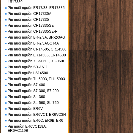
LS17330
Pin nuôi nguồn ER17/33, ER17335
Pin nuôi nguồn CR17335A
Pin nuôi nguồn CR17335
Pin nuôi nguồn CR17335SE
Pin nuôi nguồn CR17335SE-R
Pin nuôi nguồn BR-2/3A, BR-2/3AG
Pin nuôi nguồn BR-2/3AGCT4A
Pin nuôi nguồn CR14505, CR14500
Pin nuôi nguồn ER14505, ER14500
Pin nuôi nguồn XLP-060F, XL-060F
Pin nuôi nguồn SB-AA11
Pin nuôi nguồn LS14500
Pin nuôi nguồn TL-5903, TLH-5903
Pin nuôi nguồn S7-400
Pin nuôi nguồn S7-300, S7-200
Pin nuôi nguồn SL-360
Pin nuôi nguồn SL-560, SL-760
Pin nuôi nguồn ER6V
Pin nuôi nguồn ER6VCT, ER6VC3N
Pin nuôi nguồn ER6C, ER6B, ER6
Pin nguồn ER6VC119A,
ER6VC119B