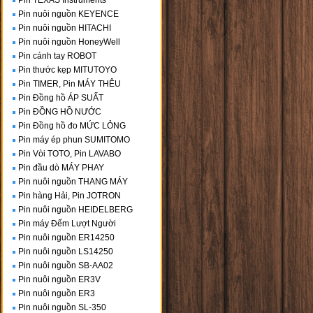
Pin TEXAS Instruments
Pin nuôi nguồn KEYENCE
Pin nuôi nguồn HITACHI
Pin nuôi nguồn HoneyWell
Pin cánh tay ROBOT
Pin thước kẹp MITUTOYO
Pin TIMER, Pin MÁY THÊU
Pin Đồng hồ ÁP SUẤT
Pin ĐỒNG HỒ NƯỚC
Pin Đồng hồ đo MỨC LỎNG
Pin máy ép phun SUMITOMO
Pin Vòi TOTO, Pin LAVABO
Pin đầu dò MÁY PHAY
Pin nuôi nguồn THANG MÁY
Pin hàng Hải, Pin JOTRON
Pin nuôi nguồn HEIDELBERG
Pin máy Đếm Lượt Người
Pin nuôi nguồn ER14250
Pin nuôi nguồn LS14250
Pin nuôi nguồn SB-AA02
Pin nuôi nguồn ER3V
Pin nuôi nguồn ER3
Pin nuôi nguồn SL-350