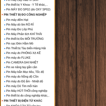
Pin máy Lấy mẫu Vi Sinh
Pin thiết bị Y Khoa - Y Tế khác,...
Pin MÁY ĐO SP02 (đo OXY SP02)
PIN THIẾT BỊ ĐO CÔNG NGHIỆP
Pin máy đếm Hạt
Pin Máy dò tìm RÒ RỈ
Pin máy Đo Lớp Phủ
Pin Máy Phân tích KHÍ THẢI
Pin thiết bị Đo MÔI TRƯỜNG
Pin sạc Đèn Hầm Mỏ
Pin Thiết bị Tàu biển-Hàng Hải
Pin máy đo PHÓNG XẠ KẾ
Pin máy đo FLUKE
Pin CAMERA GHI NHIỆT
Pin xe nâng tay gắn cân
Pin Máy bắn Mục tiêu, Tốc độ
Pin máy đo Nồng độ Cồn
Pin máy đo Độ ẩm - Nhiệt độ
Pin máy Dò Tìm mối hàn
Pin Máy HÚT-THỔI công nghiệp
Pin thiết bị đo công nghiệp khác,..
PIN THIẾT BỊ ĐIỆN TỬ KHÁC