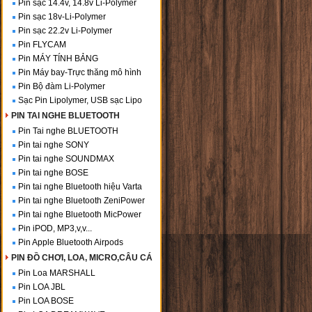
Pin sạc 14.4v, 14.8v Li-Polymer
Pin sạc 18v-Li-Polymer
Pin sạc 22.2v Li-Polymer
Pin FLYCAM
Pin MÁY TÍNH BẢNG
Pin Máy bay-Trực thăng mô hình
Pin Bộ đàm Li-Polymer
Sạc Pin Lipolymer, USB sạc Lipo
PIN TAI NGHE BLUETOOTH
Pin Tai nghe BLUETOOTH
Pin tai nghe SONY
Pin tai nghe SOUNDMAX
Pin tai nghe BOSE
Pin tai nghe Bluetooth hiệu Varta
Pin tai nghe Bluetooth ZeniPower
Pin tai nghe Bluetooth MicPower
Pin iPOD, MP3,v,v...
Pin Apple Bluetooth Airpods
PIN ĐỒ CHƠI, LOA, MICRO,CÂU CÁ
Pin Loa MARSHALL
Pin LOA JBL
Pin LOA BOSE