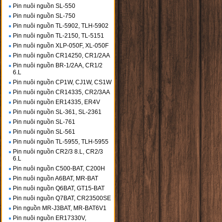
Pin nuôi nguồn SL-550
Pin nuôi nguồn SL-750
Pin nuôi nguồn TL-5902, TLH-5902
Pin nuôi nguồn TL-2150, TL-5151
Pin nuôi nguồn XLP-050F, XL-050F
Pin nuôi nguồn CR14250, CR1/2AA
Pin nuôi nguồn BR-1/2AA, CR1/2
6.L
Pin nuôi nguồn CP1W, CJ1W, CS1W
Pin nuôi nguồn CR14335, CR2/3AA
Pin nuôi nguồn ER14335, ER4V
Pin nuôi nguồn SL-361, SL-2361
Pin nuôi nguồn SL-761
Pin nuôi nguồn SL-561
Pin nuôi nguồn TL-5955, TLH-5955
Pin nuôi nguồn CR2/3 8.L, CR2/3
6.L
Pin nuôi nguồn C500-BAT, C200H
Pin nuôi nguồn A6BAT, MR-BAT
Pin nuôi nguồn Q6BAT, GT15-BAT
Pin nuôi nguồn Q7BAT, CR23500SE
Pin nguồn MR-J3BAT, MR-BAT6V1
Pin nuôi nguồn ER17330V,