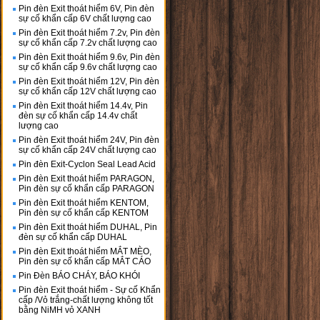
Pin đèn Exit thoát hiểm 6V, Pin đèn
sự cố khẩn cấp 6V chất lượng cao
Pin đèn Exit thoát hiểm 7.2v, Pin đèn
sự cố khẩn cấp 7.2v chất lượng cao
Pin đèn Exit thoát hiểm 9.6v, Pin đèn
sự cố khẩn cấp 9.6v chất lượng cao
Pin đèn Exit thoát hiểm 12V, Pin đèn
sự cố khẩn cấp 12V chất lượng cao
Pin đèn Exit thoát hiểm 14.4v, Pin
đèn sự cố khẩn cấp 14.4v chất
lượng cao
Pin đèn Exit thoát hiểm 24V, Pin đèn
sự cố khẩn cấp 24V chất lượng cao
Pin đèn Exit-Cyclon Seal Lead Acid
Pin đèn Exit thoát hiểm PARAGON,
Pin đèn sự cố khẩn cấp PARAGON
Pin đèn Exit thoát hiểm KENTOM,
Pin đèn sự cố khẩn cấp KENTOM
Pin đèn Exit thoát hiểm DUHAL, Pin
đèn sự cố khẩn cấp DUHAL
Pin đèn Exit thoát hiểm MẮT MÈO,
Pin đèn sự cố khẩn cấp MẮT CÁO
Pin Đèn BÁO CHÁY, BÁO KHÓI
Pin đèn Exit thoát hiểm - Sự cố Khẩn
cấp /Vỏ trắng-chất lượng không tốt
bằng NiMH vỏ XANH