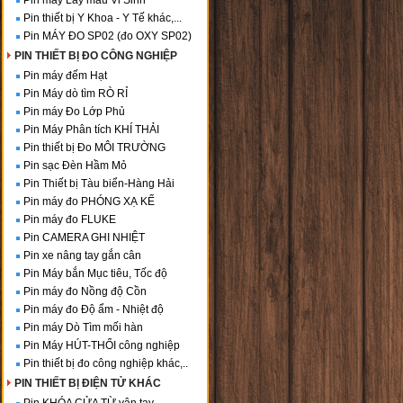
Pin máy Lấy mẫu Vi Sinh
Pin thiết bị Y Khoa - Y Tế khác,...
Pin MÁY ĐO SP02 (đo OXY SP02)
PIN THIẾT BỊ ĐO CÔNG NGHIỆP
Pin máy đếm Hạt
Pin Máy dò tìm RÒ RỈ
Pin máy Đo Lớp Phủ
Pin Máy Phân tích KHÍ THẢI
Pin thiết bị Đo MÔI TRƯỜNG
Pin sạc Đèn Hầm Mỏ
Pin Thiết bị Tàu biển-Hàng Hải
Pin máy đo PHÓNG XẠ KẾ
Pin máy đo FLUKE
Pin CAMERA GHI NHIỆT
Pin xe nâng tay gắn cân
Pin Máy bắn Mục tiêu, Tốc độ
Pin máy đo Nồng độ Cồn
Pin máy đo Độ ẩm - Nhiệt độ
Pin máy Dò Tìm mối hàn
Pin Máy HÚT-THỔI công nghiệp
Pin thiết bị đo công nghiệp khác,..
PIN THIẾT BỊ ĐIỆN TỬ KHÁC