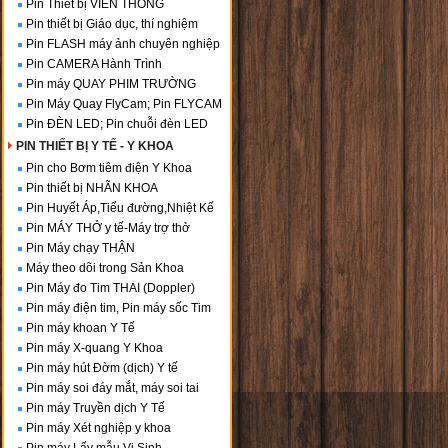
Pin Thiết bị VIỄN THÔNG
Pin thiết bị Giáo dục, thí nghiệm
Pin FLASH máy ảnh chuyên nghiệp
Pin CAMERA Hành Trình
Pin máy QUAY PHIM TRƯỜNG
Pin Máy Quay FlyCam; Pin FLYCAM
Pin ĐÈN LED; Pin chuỗi đèn LED
PIN THIẾT BỊ Y TẾ - Y KHOA
Pin cho Bơm tiêm điện Y Khoa
Pin thiết bị NHÃN KHOA
Pin Huyết Áp,Tiểu đường,Nhiệt Kế
Pin MÁY THỞ y tế-Máy trợ thở
Pin Máy chạy THẬN
Máy theo dõi trong Sản Khoa
Pin Máy đo Tim THAI (Doppler)
Pin máy điện tim, Pin máy sốc Tim
Pin máy khoan Y Tế
Pin máy X-quang Y Khoa
Pin máy hút Đờm (dịch) Y tế
Pin máy soi đáy mắt, máy soi tai
Pin máy Truyền dịch Y Tế
Pin máy Xét nghiệp y khoa