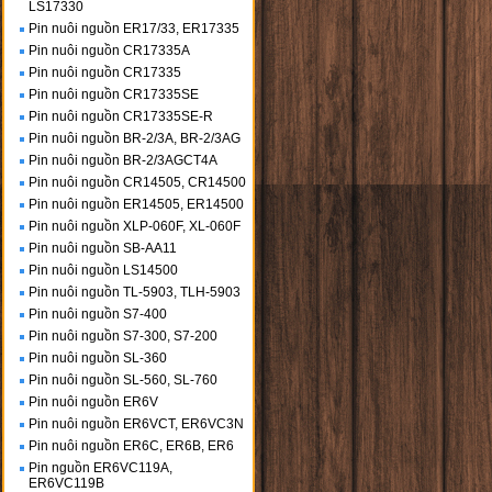
LS17330
Pin nuôi nguồn ER17/33, ER17335
Pin nuôi nguồn CR17335A
Pin nuôi nguồn CR17335
Pin nuôi nguồn CR17335SE
Pin nuôi nguồn CR17335SE-R
Pin nuôi nguồn BR-2/3A, BR-2/3AG
Pin nuôi nguồn BR-2/3AGCT4A
Pin nuôi nguồn CR14505, CR14500
Pin nuôi nguồn ER14505, ER14500
Pin nuôi nguồn XLP-060F, XL-060F
Pin nuôi nguồn SB-AA11
Pin nuôi nguồn LS14500
Pin nuôi nguồn TL-5903, TLH-5903
Pin nuôi nguồn S7-400
Pin nuôi nguồn S7-300, S7-200
Pin nuôi nguồn SL-360
Pin nuôi nguồn SL-560, SL-760
Pin nuôi nguồn ER6V
Pin nuôi nguồn ER6VCT, ER6VC3N
Pin nuôi nguồn ER6C, ER6B, ER6
Pin nguồn ER6VC119A,
ER6VC119B