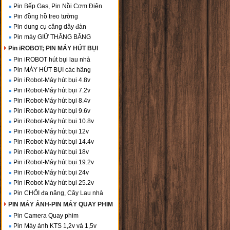
Pin Bếp Gas, Pin Nồi Cơm Điện
Pin đồng hồ treo tường
Pin dung cụ căng dây đàn
Pin máy GIỮ THĂNG BẰNG
Pin iROBOT; PIN MÁY HÚT BỤI
Pin iROBOT hút bụi lau nhà
Pin MÁY HÚT BỤI các hãng
Pin iRobot-Máy hút bụi 4.8v
Pin iRobot-Máy hút bụi 7.2v
Pin iRobot-Máy hút bụi 8.4v
Pin iRobot-Máy hút bụi 9.6v
Pin iRobot-Máy hút bụi 10.8v
Pin iRobot-Máy hút bụi 12v
Pin iRobot-Máy hút bụi 14.4v
Pin iRobot-Máy hút bụi 18v
Pin iRobot-Máy hút bụi 19.2v
Pin iRobot-Máy hút bụi 24v
Pin iRobot-Máy hút bụi 25.2v
Pin CHỔI đa năng, Cây Lau nhà
PIN MÁY ẢNH-PIN MÁY QUAY PHIM
Pin Camera Quay phim
Pin Máy ảnh KTS 1,2v và 1,5v