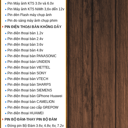
Pin Máy ảnh KTS 3.0v và 6.0v
Pin Máy ảnh KTS NiMh 3,6v đến 12v
Pin đèn Flash máy chụp ảnh
Pin đo sáng máy ảnh chụp phim
PIN ĐIỆN THOẠI BÀN KHÔNG DÂY
Pin điện thoại bàn 1.2v
Pin điện thoại bàn 2.4v
Pin điện thoại bàn 3.6v
Pin điện thoại bàn 4.8v
Pin điện thoại bàn PANASONIC
Pin điện thoại bàn UNIDEN
Pin điện thoại bàn VIETTEL
Pin điện thoại bàn SONY
Pin điện thoại bàn VTECH
Pin điện thoại bàn SHARPS
Pin điện thoại bàn SIEMENS
Pin điện thoại bàn GPhone Huawei
Pin điện thoại bàn CAMELION
Pin điện thoại cao cấp GREPOW
Pin điện thoại HUAWEI
PIN BỘ ĐÀM-THAY PIN BỘ ĐÀM
Đóng pin Bộ Đàm 3.6v, 4.8v, 6v, 7.2v