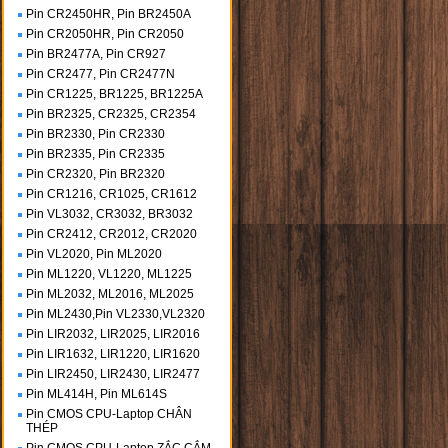
Pin CR2450HR, Pin BR2450A
Pin CR2050HR, Pin CR2050
Pin BR2477A, Pin CR927
Pin CR2477, Pin CR2477N
Pin CR1225, BR1225, BR1225A
Pin BR2325, CR2325, CR2354
Pin BR2330, Pin CR2330
Pin BR2335, Pin CR2335
Pin CR2320, Pin BR2320
Pin CR1216, CR1025, CR1612
Pin VL3032, CR3032, BR3032
Pin CR2412, CR2012, CR2020
Pin VL2020, Pin ML2020
Pin ML1220, VL1220, ML1225
Pin ML2032, ML2016, ML2025
Pin ML2430,Pin VL2330,VL2320
Pin LIR2032, LIR2025, LIR2016
Pin LIR1632, LIR1220, LIR1620
Pin LIR2450, LIR2430, LIR2477
Pin ML414H, Pin ML614S
Pin CMOS CPU-Laptop CHÂN
THÉP