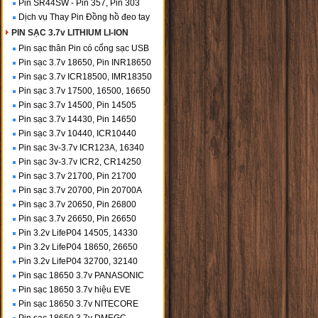
Pin SR44SW - Pin 357, Pin 303
Dịch vụ Thay Pin Đồng hồ đeo tay
PIN SẠC 3.7v LITHIUM LI-ION
Pin sạc thân Pin có cổng sạc USB
Pin sạc 3.7v 18650, Pin INR18650
Pin sạc 3.7v ICR18500, IMR18350
Pin sạc 3.7v 17500, 16500, 16650
Pin sạc 3.7v 14500, Pin 14505
Pin sạc 3.7v 14430, Pin 14650
Pin sạc 3.7v 10440, ICR10440
Pin sạc 3v-3.7v ICR123A, 16340
Pin sạc 3v-3.7v ICR2, CR14250
Pin sạc 3.7v 21700, Pin 21700
Pin sạc 3.7v 20700, Pin 20700A
Pin sạc 3.7v 20650, Pin 26800
Pin sạc 3.7v 26650, Pin 26650
Pin 3.2v LifeP04 14505, 14330
Pin 3.2v LifeP04 18650, 26650
Pin 3.2v LifeP04 32700, 32140
Pin sạc 18650 3.7v PANASONIC
Pin sạc 18650 3.7v hiệu EVE
Pin sạc 18650 3.7v NITECORE