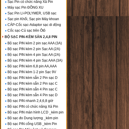
Sạc Pin có chức năng Xả Pin
Máy sạc Pin ĐỒNG XU
Sạc Pin LI-POLYMER, USB sạc
Sạc pin Khối, Sạc pin Máy khoan
CÁP-Cốc sạc-Adaptor sạc di động
Cốc sạc-Củ sạc trên Ôtô
BỘ SẠC PIN-KÈM SẲN 2,4,8 PIN
Bộ sạc PIN kèm 2 pin sạc AAA (3A)
Bộ sạc PIN kèm 2 pin Sạc AA (2A)
Bộ sạc PIN kèm 4 pin Sạc AA (2A)
Bộ sạc PIN kèm 4 pin Sạc AAA (3A)
Bộ sạc PIN kèm 6,8 pin AA,AAA
Bộ sạc PIN kèm 1-2 pin Sạc 9V
Bộ sạc PIN kèm sẳn 2 Pin sạc D
Bộ sạc PIN kèm sẳn 2 Pin sạc C
Bộ sạc PIN kèm sẳn 4 Pin sạc C
Bộ sạc PIN kèm sẳn 4 Pin sạc D
Bộ sạc PIN nhanh 2,4,6,8 giờ
Bộ sạc PIN có chức năng Xả Pin
Bộ sạc PIN màn hình LCD _kèm pin
Bộ sạc đo Dung lượng _kèm pin
Bộ sạc PIN cổng USB _kèm Pin