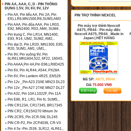
PIN AA, AAA, C, D - PIN THÔNG
DỤNG 1.5V, 3V, 6V, 9V, 12V
Pin AA, Pin tiểu AA, Pin 2A, Pin
PIN TRỢ THÍNH NEXCEL
E91,LR6,MN1500,R6,SUM3,AM3
Pin AAA, Pin đũa AAA, Pin LR03,
Pin máy trợ thính Nexcell
E92, MN2400, R03, AM4, SUM4..
A675, PR44 - Pin máy điếc
Nexcell A675, PR44 _Made in
Pin trung C, Pin LR14, MN1400,
Japan | HẾT HÀNG
E93, R14, UM2, SUM2, AM2,..
Pin đại D, Pin LR20, MN1300, E95,
R20, SUM1, AM1, UM1,..
Pin 9V, Pin vuông 9V, Pin
6LR61,MN1604,522, 6F22, 1604S..
Pin AAAA,Pin 4A,Pin E96,LR8D425
Pin 6V, Pin 4LR44, A544, PX28A
Pin 6V, Pin Lantern 4R25, EN529
Mã SP:
A675, PR44
Pin 12v _Pin A23 23AE MN23 DL23
Giá
75.000
VNĐ
Pin 12v _Pin A27 27AE MN27 DL27
Pin A32, Pin 10A L1022F, Pin 11A
Pin E90, R1, LR1, Pin N, SUM5,..
PIN CR123A, CR17345, BR17345
PIN CR2, CR15H270 lithium 3v
PIN 2CR5, Pin 2CR-5W, DL245
PIN CR-P2, Pin 2CP4036, CR-V3
Pin 4.5v -Pin J539, 3LR12, 4LR61,..