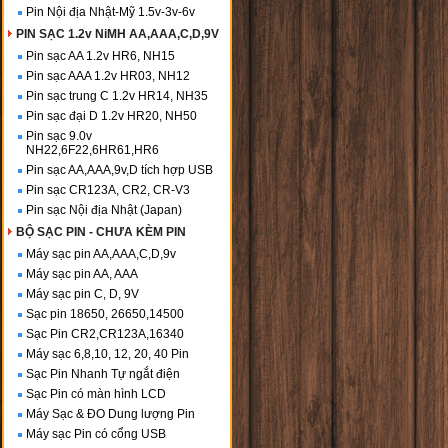
Pin Nội địa Nhật-Mỹ 1.5v-3v-6v
PIN SẠC 1.2v NiMH AA,AAA,C,D,9V
Pin sạc AA 1.2v HR6, NH15
Pin sạc AAA 1.2v HR03, NH12
Pin sạc trung C 1.2v HR14, NH35
Pin sạc đại D 1.2v HR20, NH50
Pin sạc 9.0v
NH22,6F22,6HR61,HR6
Pin sạc AA,AAA,9v,D tích hợp USB
Pin sạc CR123A, CR2, CR-V3
Pin sạc Nội địa Nhật (Japan)
BỘ SẠC PIN - CHƯA KÈM PIN
Máy sạc pin AA,AAA,C,D,9v
Máy sạc pin AA, AAA
Máy sạc pin C, D, 9V
Sạc pin 18650, 26650,14500
Sạc Pin CR2,CR123A,16340
Máy sạc 6,8,10, 12, 20, 40 Pin
Sạc Pin Nhanh Tự ngắt điện
Sạc Pin có màn hình LCD
Máy Sạc & ĐO Dung lượng Pin
Máy sạc Pin có cổng USB