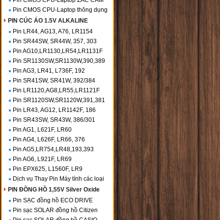
Pin CMOS CPU-Laptop ZẮC CẮM
Pin CMOS CPU-Laptop thông dụng
PIN CÚC ÁO 1.5V ALKALINE
Pin LR44, AG13, A76, LR1154
Pin SR44SW, SR44W, 357, 303
Pin AG10,LR1130,LR54,LR1131F
Pin SR1130SW,SR1130W,390,389
Pin AG3, LR41, L736F, 192
Pin SR41SW, SR41W, 392/384
Pin LR1120,AG8,LR55,LR1121F
Pin SR1120SW,SR1120W,391,381
Pin LR43, AG12, LR1142F, 186
Pin SR43SW, SR43W, 386/301
Pin AG1, L621F, LR60
Pin AG4, L626F, LR66, 376
Pin AG5,LR754,LR48,193,393
Pin AG6, L921F, LR69
Pin EPX625, L1560F, LR9
Dịch vụ Thay Pin Máy tính các loại
PIN ĐỒNG HỒ 1,55V Silver Oxide
Pin SẠC đồng hồ ECO DRIVE
Pin sạc SOLAR đồng hồ Citizen