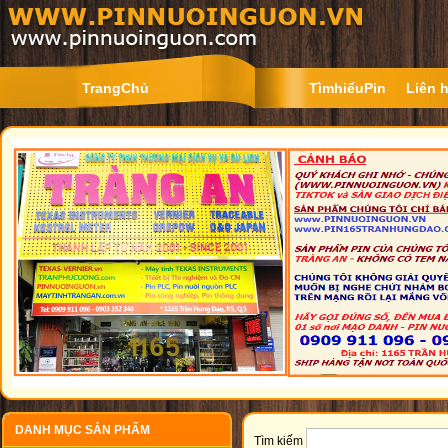
TrangChủ
TìmhiểuPin
Liên 
DANH MỤC SẢN PHẨM
Tìm kiếm