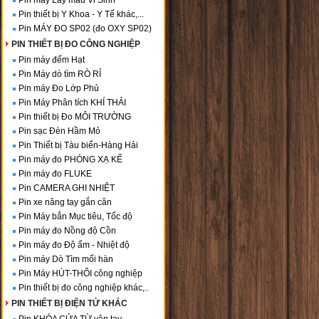
Pin máy Lấy mẫu Vi Sinh
Pin thiết bị Y Khoa - Y Tế khác,...
Pin MÁY ĐO SP02 (đo OXY SP02)
PIN THIẾT BỊ ĐO CÔNG NGHIỆP
Pin máy đếm Hạt
Pin Máy dò tìm RÒ RỈ
Pin máy Đo Lớp Phủ
Pin Máy Phân tích KHÍ THẢI
Pin thiết bị Đo MÔI TRƯỜNG
Pin sạc Đèn Hầm Mỏ
Pin Thiết bị Tàu biển-Hàng Hải
Pin máy đo PHÓNG XẠ KẾ
Pin máy đo FLUKE
Pin CAMERA GHI NHIỆT
Pin xe nâng tay gắn cân
Pin Máy bắn Mục tiêu, Tốc độ
Pin máy đo Nồng độ Cồn
Pin máy đo Độ ẩm - Nhiệt độ
Pin máy Dò Tìm mối hàn
Pin Máy HÚT-THỔI công nghiệp
Pin thiết bị đo công nghiệp khác,..
PIN THIẾT BỊ ĐIỆN TỬ KHÁC