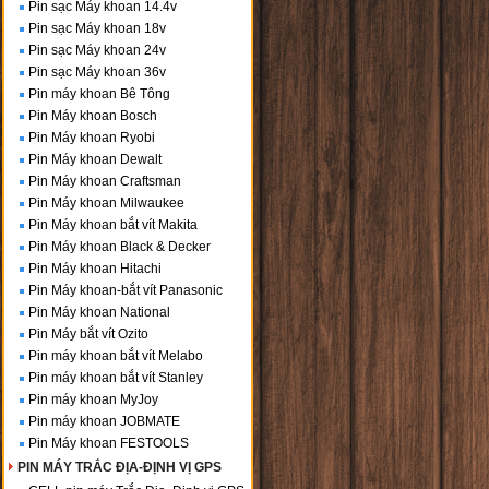
Pin sạc Máy khoan 14.4v
Pin sạc Máy khoan 18v
Pin sạc Máy khoan 24v
Pin sạc Máy khoan 36v
Pin máy khoan Bê Tông
Pin Máy khoan Bosch
Pin Máy khoan Ryobi
Pin Máy khoan Dewalt
Pin Máy khoan Craftsman
Pin Máy khoan Milwaukee
Pin Máy khoan bắt vít Makita
Pin Máy khoan Black & Decker
Pin Máy khoan Hitachi
Pin Máy khoan-bắt vít Panasonic
Pin Máy khoan National
Pin Máy bắt vít Ozito
Pin máy khoan bắt vít Melabo
Pin máy khoan bắt vít Stanley
Pin máy khoan MyJoy
Pin máy khoan JOBMATE
Pin Máy khoan FESTOOLS
PIN MÁY TRẮC ĐỊA-ĐỊNH VỊ GPS