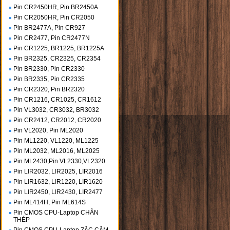
Pin CR2450HR, Pin BR2450A
Pin CR2050HR, Pin CR2050
Pin BR2477A, Pin CR927
Pin CR2477, Pin CR2477N
Pin CR1225, BR1225, BR1225A
Pin BR2325, CR2325, CR2354
Pin BR2330, Pin CR2330
Pin BR2335, Pin CR2335
Pin CR2320, Pin BR2320
Pin CR1216, CR1025, CR1612
Pin VL3032, CR3032, BR3032
Pin CR2412, CR2012, CR2020
Pin VL2020, Pin ML2020
Pin ML1220, VL1220, ML1225
Pin ML2032, ML2016, ML2025
Pin ML2430,Pin VL2330,VL2320
Pin LIR2032, LIR2025, LIR2016
Pin LIR1632, LIR1220, LIR1620
Pin LIR2450, LIR2430, LIR2477
Pin ML414H, Pin ML614S
Pin CMOS CPU-Laptop CHÂN
THÉP