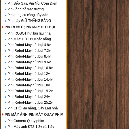
Pin Bếp Gas, Pin Nồi Cơm Điện
Pin đồng hồ treo tường
Pin dung cụ căng dây đàn
Pin máy GIỮ THĂNG BẰNG
Pin iROBOT; PIN MÁY HÚT BỤI
Pin iROBOT hút bụi lau nhà
Pin MÁY HÚT BỤI các hãng
Pin iRobot-Máy hút bụi 4.8v
Pin iRobot-Máy hút bụi 7.2v
Pin iRobot-Máy hút bụi 8.4v
Pin iRobot-Máy hút bụi 9.6v
Pin iRobot-Máy hút bụi 10.8v
Pin iRobot-Máy hút bụi 12v
Pin iRobot-Máy hút bụi 14.4v
Pin iRobot-Máy hút bụi 18v
Pin iRobot-Máy hút bụi 19.2v
Pin iRobot-Máy hút bụi 24v
Pin iRobot-Máy hút bụi 25.2v
Pin CHỔI đa năng, Cây Lau nhà
PIN MÁY ẢNH-PIN MÁY QUAY PHIM
Pin Camera Quay phim
Pin Máy ảnh KTS 1,2v và 1,5v