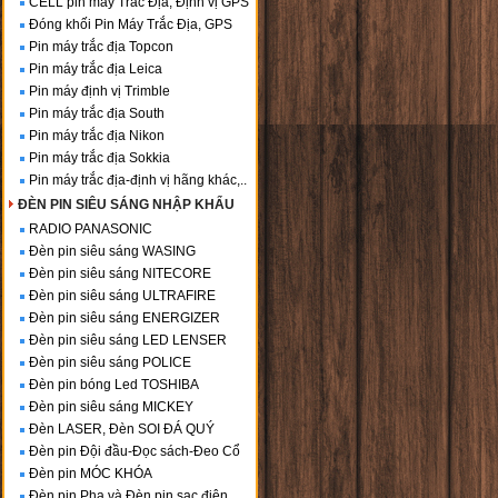
CELL pin máy Trắc Địa, Định vị GPS
Đóng khối Pin Máy Trắc Địa, GPS
Pin máy trắc địa Topcon
Pin máy trắc địa Leica
Pin máy định vị Trimble
Pin máy trắc địa South
Pin máy trắc địa Nikon
Pin máy trắc địa Sokkia
Pin máy trắc địa-định vị hãng khác,..
ĐÈN PIN SIÊU SÁNG NHẬP KHẨU
RADIO PANASONIC
Đèn pin siêu sáng WASING
Đèn pin siêu sáng NITECORE
Đèn pin siêu sáng ULTRAFIRE
Đèn pin siêu sáng ENERGIZER
Đèn pin siêu sáng LED LENSER
Đèn pin siêu sáng POLICE
Đèn pin bóng Led TOSHIBA
Đèn pin siêu sáng MICKEY
Đèn LASER, Đèn SOI ĐÁ QUÝ
Đèn pin Đội đầu-Đọc sách-Đeo Cổ
Đèn pin MÓC KHÓA
Đèn pin Pha và Đèn pin sạc điện