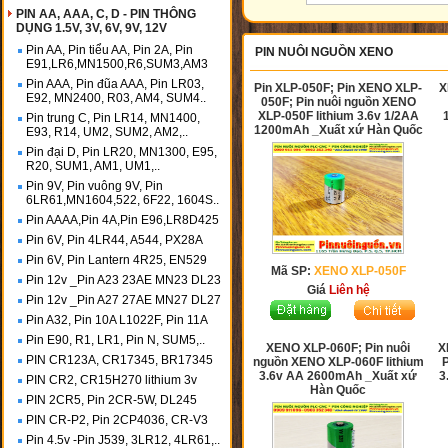
PIN AA, AAA, C, D - PIN THÔNG
DỤNG 1.5V, 3V, 6V, 9V, 12V
Pin AA, Pin tiểu AA, Pin 2A, Pin
PIN NUÔI NGUỒN XENO
E91,LR6,MN1500,R6,SUM3,AM3
Pin AAA, Pin đũa AAA, Pin LR03,
Pin XLP-050F; Pin XENO XLP-
X
E92, MN2400, R03, AM4, SUM4..
050F; Pin nuôi nguồn XENO
XLP-050F lithium 3.6v 1/2AA
Pin trung C, Pin LR14, MN1400,
1200mAh _Xuất xứ Hàn Quốc
E93, R14, UM2, SUM2, AM2,..
Pin đại D, Pin LR20, MN1300, E95,
R20, SUM1, AM1, UM1,..
Pin 9V, Pin vuông 9V, Pin
6LR61,MN1604,522, 6F22, 1604S..
Pin AAAA,Pin 4A,Pin E96,LR8D425
Pin 6V, Pin 4LR44, A544, PX28A
Pin 6V, Pin Lantern 4R25, EN529
Mã SP:
XENO XLP-050F
Pin 12v _Pin A23 23AE MN23 DL23
Giá
Liên hệ
Pin 12v _Pin A27 27AE MN27 DL27
Pin A32, Pin 10A L1022F, Pin 11A
Pin E90, R1, LR1, Pin N, SUM5,..
XENO XLP-060F; Pin nuôi
X
PIN CR123A, CR17345, BR17345
nguồn XENO XLP-060F lithium
3.6v AA 2600mAh _Xuất xứ
3
PIN CR2, CR15H270 lithium 3v
Hàn Quốc
PIN 2CR5, Pin 2CR-5W, DL245
PIN CR-P2, Pin 2CP4036, CR-V3
Pin 4.5v -Pin J539, 3LR12, 4LR61,..