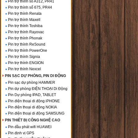
Pin trợ thính số A312, PR41
Pin trợ thính số 675, PR44
Pin trợ thính Renata
Pin trợ thính Maxell
Pin trợ thính Toshiba
Pin trợ thính Rayovac
Pin trợ thính Phonak
Pin trợ thính ReSound
Pin trợ thính PowerOne
Pin trợ thính Signia
Pin trợ thính ENGION
Pin trợ thính Nexcel
PIN SẠC DỰ PHÒNG, PIN DI ĐỘNG
Pin sạc dự phòng HAMMER
Pin dự phòng ĐIỆN THOẠI Di Động
Pin Dự phòng IPAD, TABLET
Pin điện thoại di động iPHONE
Pin điện thoại di động NOKIA
Pin điện thoại di động SAMSUNG
PIN THIẾT BỊ CÔNG NGHỆ CAO
Pin đầu phát wifi HUAWEI
Pin định vị GPS