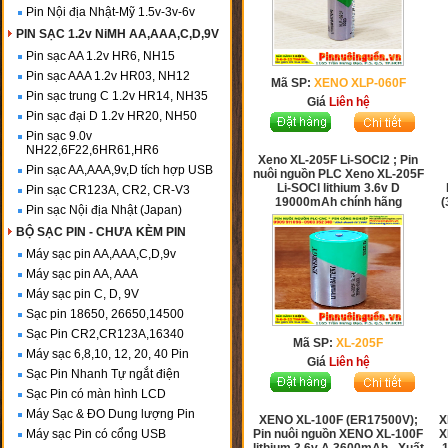
Pin Nội địa Nhật-Mỹ 1.5v-3v-6v
PIN SẠC 1.2v NiMH AA,AAA,C,D,9V
Pin sạc AA 1.2v HR6, NH15
Pin sạc AAA 1.2v HR03, NH12
Mã SP:
XENO XLP-060F
Pin sạc trung C 1.2v HR14, NH35
Giá
Liên hệ
Pin sạc đại D 1.2v HR20, NH50
Pin sạc 9.0v
NH22,6F22,6HR61,HR6
Xeno XL-205F Li-SOCl2 ; Pin
Pin sạc AA,AAA,9v,D tích hợp USB
nuôi nguồn PLC Xeno XL-205F
Li-SOCl lithium 3.6v D
Pin sạc CR123A, CR2, CR-V3
19000mAh chính hãng
(
Pin sạc Nội địa Nhật (Japan)
BỘ SẠC PIN - CHƯA KÈM PIN
Máy sạc pin AA,AAA,C,D,9v
Máy sạc pin AA, AAA
Máy sạc pin C, D, 9V
Sạc pin 18650, 26650,14500
Sạc Pin CR2,CR123A,16340
Mã SP:
XL-205F
Máy sạc 6,8,10, 12, 20, 40 Pin
Giá
Liên hệ
Sạc Pin Nhanh Tự ngắt điện
Sạc Pin có màn hình LCD
Máy Sạc & ĐO Dung lượng Pin
XENO XL-100F (ER17500V);
X
Máy sạc Pin có cổng USB
Pin nuôi nguồn XENO XL-100F
X