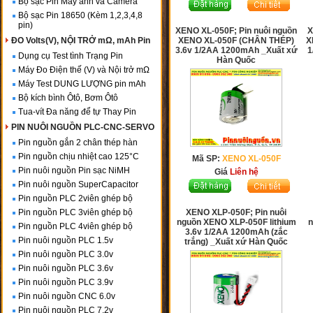
Bộ sạc Pin Máy ảnh và Camera
Bộ sạc Pin 18650 (Kèm 1,2,3,4,8
pin)
XENO XL-050F; Pin nuôi nguồn
X
ĐO Volts(V), NỘI TRỞ mΩ, mAh Pin
XENO XL-050F (CHÂN THÉP)
X
3.6v 1/2AA 1200mAh _Xuất xứ
1
Dụng cụ Test tình Trạng Pin
Hàn Quốc
Máy Đo Điện thế (V) và Nội trở mΩ
Máy Test DUNG LƯỢNG pin mAh
Bộ kích bình Ôtô, Bơm Ôtô
Tua-vít Đa năng để tự Thay Pin
PIN NUÔI NGUỒN PLC-CNC-SERVO
Pin nguồn gắn 2 chân thép hàn
Pin nguồn chịu nhiệt cao 125°C
Mã SP:
XENO XL-050F
Pin nuôi nguồn Pin sạc NiMH
Giá
Liên hệ
Pin nuôi nguồn SuperCapacitor
Pin nguồn PLC 2viên ghép bộ
Pin nguồn PLC 3viên ghép bộ
XENO XLP-050F; Pin nuôi
nguồn XENO XLP-050F lithium
n
Pin nguồn PLC 4viên ghép bộ
3.6v 1/2AA 1200mAh (zắc
Pin nuôi nguồn PLC 1.5v
trắng) _Xuất xứ Hàn Quốc
Pin nuôi nguồn PLC 3.0v
Pin nuôi nguồn PLC 3.6v
Pin nuôi nguồn PLC 3.9v
Pin nuôi nguồn CNC 6.0v
Pin nuôi nguồn PLC 7.2v