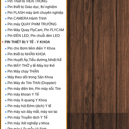
Pin Thiết bị VIỄN THÔNG
Pin thiết bị Giáo dục, thí nghiệm
Pin FLASH máy ảnh chuyên nghiệp
Pin CAMERA Hành Trình
Pin máy QUAY PHIM TRƯỜNG
Pin Máy Quay FlyCam; Pin FLYCAM
Pin ĐÈN LED; Pin chuỗi đèn LED
PIN THIẾT BỊ Y TẾ - Y KHOA
Pin cho Bơm tiêm điện Y Khoa
Pin thiết bị NHÃN KHOA
Pin Huyết Áp,Tiểu đường,Nhiệt Kế
Pin MÁY THỞ y tế-Máy trợ thở
Pin Máy chạy THẬN
Máy theo dõi trong Sản Khoa
Pin Máy đo Tim THAI (Doppler)
Pin máy điện tim, Pin máy sốc Tim
Pin máy khoan Y Tế
Pin máy X-quang Y Khoa
Pin máy hút Đờm (dịch) Y tế
Pin máy soi đáy mắt, máy soi tai
Pin máy Truyền dịch Y Tế
Pin máy Xét nghiệp y khoa