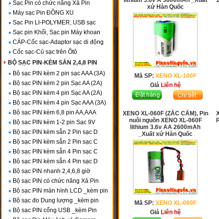
lithium 3.6v A 3600mAh _Xuất
Sạc Pin có chức năng Xả Pin
xứ Hàn Quốc
Máy sạc Pin ĐỒNG XU
Sạc Pin LI-POLYMER, USB sạc
Sạc pin Khối, Sạc pin Máy khoan
CÁP-Cốc sạc-Adaptor sạc di động
Cốc sạc-Củ sạc trên Ôtô
BỘ SẠC PIN-KÈM SẲN 2,4,8 PIN
Bộ sạc PIN kèm 2 pin sạc AAA (3A)
Mã SP:
XENO XL-100F
Bộ sạc PIN kèm 2 pin Sạc AA (2A)
Giá
Liên hệ
Bộ sạc PIN kèm 4 pin Sạc AA (2A)
Bộ sạc PIN kèm 4 pin Sạc AAA (3A)
Bộ sạc PIN kèm 6,8 pin AA,AAA
XENO XL-060F (ZẮC CẮM), Pin
nuôi nguồn XENO XL-060F
Bộ sạc PIN kèm 1-2 pin Sạc 9V
lithium 3.6v AA 2600mAh
Bộ sạc PIN kèm sẳn 2 Pin sạc D
_Xuất xứ Hàn Quốc
Bộ sạc PIN kèm sẳn 2 Pin sạc C
Bộ sạc PIN kèm sẳn 4 Pin sạc C
Bộ sạc PIN kèm sẳn 4 Pin sạc D
Bộ sạc PIN nhanh 2,4,6,8 giờ
Bộ sạc PIN có chức năng Xả Pin
Bộ sạc PIN màn hình LCD _kèm pin
Bộ sạc đo Dung lượng _kèm pin
Mã SP:
XENO XL-060F
Bộ sạc PIN cổng USB _kèm Pin
Giá
Liên hệ