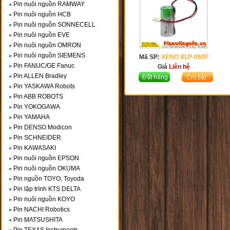
Pin nuôi nguồn RAMWAY
Pin nuôi nguồn HCB
Pin nuôi nguồn SONNECELL
Pin nuôi nguồn EVE
Pin nuôi nguồn OMRON
Pin nuôi nguồn SIEMENS
Mã SP:
XENO XLP-060F
Pin FANUC/GE Fanuc
Giá
Liên hệ
Pin ALLEN Bradley
Pin YASKAWA Robots
Pin ABB ROBOTS
Pin YOKOGAWA
Pin YAMAHA
Pin DENSO Modicon
Pin SCHNEIDER
Pin KAWASAKI
Pin nuôi nguồn EPSON
Pin nuôi nguồn OKUMA
Pin nguồn TOYO, Toyoda
Pin lập trình KTS DELTA
Pin nuôi nguồn KOYO
Pin NACHI Robotics
Pin MATSUSHITA