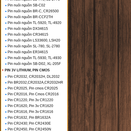
Pin nuôi nguồn SB-C02
Pin nuôi nguồn BR-C, CR26500
Pin nuôi nguồn BR-CCF2TH
Pin nuôi nguồn TL-5920, TL-4920
Pin nuôi nguồn DX34615
Pin nuôi nguồn CR34615
Pin nuôi nguồn LS33600, LSH20
Pin nuôi nguồn SL-780, SL-2780
Pin nuôi nguồn ER34615
Pin nuôi nguồn TL-5930, TL-4930
Pin nuôi nguồn SB-D02, XL-205F
PIN 3V LITHIUM, PIN CMOS
Pin CR2032, CR2032H, DL2032
Pin BR2032,CR2032A,CR2032HR
Pin CR2025, Pin cmos CR2025
Pin CR2016, Pin Cmos CR2016
Pin CR1220, Pin 3v CR1220
Pin CR1620, Pin 3v CR1620
Pin CR1616, Pin 3v CR1616
Pin CR1632, Pin BR1632A
Pin CR2430; Pin CR2430E
Pin CR2450, Pin CR2450N