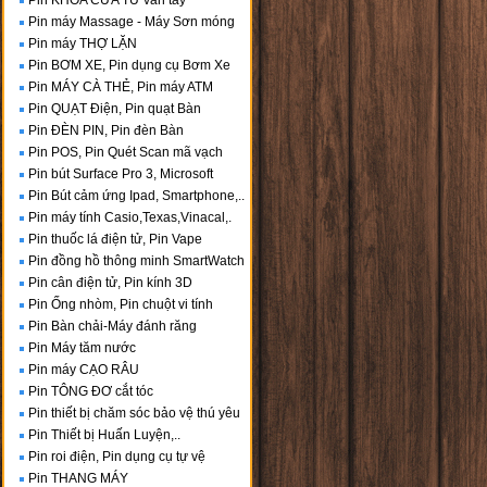
Pin KHÓA CỬA TỪ vân tay
Pin máy Massage - Máy Sơn móng
Pin máy THỢ LẶN
Pin BƠM XE, Pin dụng cụ Bơm Xe
Pin MÁY CÀ THẺ, Pin máy ATM
Pin QUẠT Điện, Pin quạt Bàn
Pin ĐÈN PIN, Pin đèn Bàn
Pin POS, Pin Quét Scan mã vạch
Pin bút Surface Pro 3, Microsoft
Pin Bút cảm ứng Ipad, Smartphone,..
Pin máy tính Casio,Texas,Vinacal,.
Pin thuốc lá điện tử, Pin Vape
Pin đồng hồ thông minh SmartWatch
Pin cân điện tử, Pin kính 3D
Pin Ống nhòm, Pin chuột vi tính
Pin Bàn chải-Máy đánh răng
Pin Máy tăm nước
Pin máy CẠO RÂU
Pin TÔNG ĐƠ cắt tóc
Pin thiết bị chăm sóc bảo vệ thú yêu
Pin Thiết bị Huấn Luyện,..
Pin roi điện, Pin dụng cụ tự vệ
Pin THANG MÁY