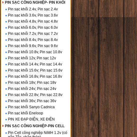
PIN SẠC CÔNG NGHIỆP- PIN KHỐI
Pin sạc khối 2.4v, Pin sạc 2.4v
Pin sạc khối 3.6v, Pin sạc 3.6v
Pin sạc khối 4.8v, Pin sạc 4.8v
Pin sạc khối 6.0v, Pin sạc 6.0v
Pin sạc khối 7.2v, Pin sạc 7.2v
Pin sạc khối 8.4v, Pin sạc 8.4v
Pin sạc khối 9.6v, Pin sạc 9.6v
Pin sạc khối 10.8v, Pin sạc 10.8v
Pin sạc khối 12v, Pin sạc 12v
Pin sạc khối 14.4v, Pin sạc 14.4v
Pin sạc khối 15.6v; Pin sạc 15.6v
Pin sạc khối 16.8v, Pin sạc 16.8v
Pin sạc khối 18v; Pin sạc 18v
Pin sạc khối 24v; Pin sạc 24v
Pin sạc khối 22.8v; Pin sạc 22.8v
Pin sạc khối 36v; Pin sạc 36v
Pin sạc khối Sanyo Cadnica
Pin sạc khối Eneloop
PIN XE ĐẠP ĐIỆN, XE ĐIỆN
PIN SẠC CÔNG NGHIỆP-PIN CELL
Pin Cell công nghiệp NiMH 1.2v (có