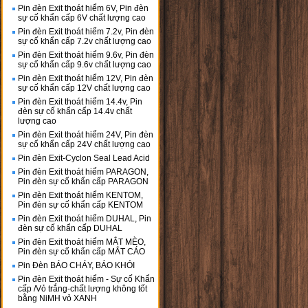
Pin đèn Exit thoát hiểm 6V, Pin đèn
sự cố khẩn cấp 6V chất lượng cao
Pin đèn Exit thoát hiểm 7.2v, Pin đèn
sự cố khẩn cấp 7.2v chất lượng cao
Pin đèn Exit thoát hiểm 9.6v, Pin đèn
sự cố khẩn cấp 9.6v chất lượng cao
Pin đèn Exit thoát hiểm 12V, Pin đèn
sự cố khẩn cấp 12V chất lượng cao
Pin đèn Exit thoát hiểm 14.4v, Pin
đèn sự cố khẩn cấp 14.4v chất
lượng cao
Pin đèn Exit thoát hiểm 24V, Pin đèn
sự cố khẩn cấp 24V chất lượng cao
Pin đèn Exit-Cyclon Seal Lead Acid
Pin đèn Exit thoát hiểm PARAGON,
Pin đèn sự cố khẩn cấp PARAGON
Pin đèn Exit thoát hiểm KENTOM,
Pin đèn sự cố khẩn cấp KENTOM
Pin đèn Exit thoát hiểm DUHAL, Pin
đèn sự cố khẩn cấp DUHAL
Pin đèn Exit thoát hiểm MẮT MÈO,
Pin đèn sự cố khẩn cấp MẮT CÁO
Pin Đèn BÁO CHÁY, BÁO KHÓI
Pin đèn Exit thoát hiểm - Sự cố Khẩn
cấp /Vỏ trắng-chất lượng không tốt
bằng NiMH vỏ XANH