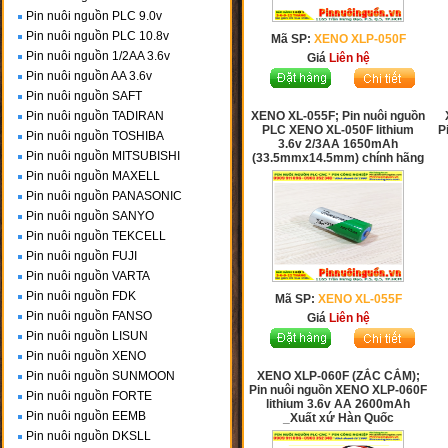
Pin nuôi nguồn PLC 9.0v
Pin nuôi nguồn PLC 10.8v
Mã SP:
XENO XLP-050F
Pin nuôi nguồn 1/2AA 3.6v
Giá
Liên hệ
Pin nuôi nguồn AA 3.6v
Pin nuôi nguồn SAFT
Pin nuôi nguồn TADIRAN
XENO XL-055F; Pin nuôi nguồn
PLC XENO XL-050F lithium
P
Pin nuôi nguồn TOSHIBA
3.6v 2/3AA 1650mAh
Pin nuôi nguồn MITSUBISHI
(33.5mmx14.5mm) chính hãng
Pin nuôi nguồn MAXELL
Pin nuôi nguồn PANASONIC
Pin nuôi nguồn SANYO
Pin nuôi nguồn TEKCELL
Pin nuôi nguồn FUJI
Pin nuôi nguồn VARTA
Pin nuôi nguồn FDK
Mã SP:
XENO XL-055F
Pin nuôi nguồn FANSO
Giá
Liên hệ
Pin nuôi nguồn LISUN
Pin nuôi nguồn XENO
Pin nuôi nguồn SUNMOON
XENO XLP-060F (ZẮC CẮM);
Pin nuôi nguồn XENO XLP-060F
Pin nuôi nguồn FORTE
lithium 3.6v AA 2600mAh
Pin nuôi nguồn EEMB
_Xuất xứ Hàn Quốc
Pin nuôi nguồn DKSLL