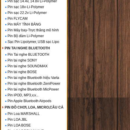
Pin sạc 14.4v, 14.8v Li-Polymer
Pin sạc 18v-Li-Polymer
Pin sạc 22.2v Li-Polymer
Pin FLYCAM
Pin MÁY TÍNH BẢNG
Pin Máy bay-Trực thăng mô hình
Pin Bộ đàm Li-Polymer
Sạc Pin Lipolymer, USB sạc Lipo
PIN TAI NGHE BLUETOOTH
Pin Tai nghe BLUETOOTH
Pin tai nghe SONY
Pin tai nghe SOUNDMAX
Pin tai nghe BOSE
Pin tai nghe Bluetooth hiệu Varta
Pin tai nghe Bluetooth ZeniPower
Pin tai nghe Bluetooth MicPower
Pin iPOD, MP3,v,v...
Pin Apple Bluetooth Airpods
PIN ĐỒ CHƠI, LOA, MICRO,CÂU CÁ
Pin Loa MARSHALL
Pin LOA JBL
Pin LOA BOSE