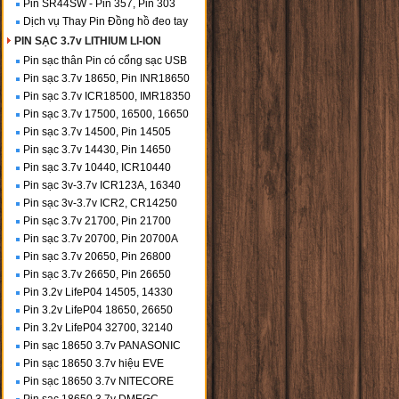
Pin SR44SW - Pin 357, Pin 303
Dịch vụ Thay Pin Đồng hồ đeo tay
PIN SẠC 3.7v LITHIUM LI-ION
Pin sạc thân Pin có cổng sạc USB
Pin sạc 3.7v 18650, Pin INR18650
Pin sạc 3.7v ICR18500, IMR18350
Pin sạc 3.7v 17500, 16500, 16650
Pin sạc 3.7v 14500, Pin 14505
Pin sạc 3.7v 14430, Pin 14650
Pin sạc 3.7v 10440, ICR10440
Pin sạc 3v-3.7v ICR123A, 16340
Pin sạc 3v-3.7v ICR2, CR14250
Pin sạc 3.7v 21700, Pin 21700
Pin sạc 3.7v 20700, Pin 20700A
Pin sạc 3.7v 20650, Pin 26800
Pin sạc 3.7v 26650, Pin 26650
Pin 3.2v LifeP04 14505, 14330
Pin 3.2v LifeP04 18650, 26650
Pin 3.2v LifeP04 32700, 32140
Pin sạc 18650 3.7v PANASONIC
Pin sạc 18650 3.7v hiệu EVE
Pin sạc 18650 3.7v NITECORE