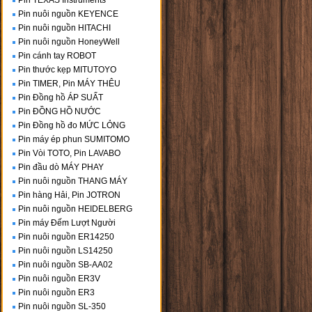
Pin TEXAS Instruments
Pin nuôi nguồn KEYENCE
Pin nuôi nguồn HITACHI
Pin nuôi nguồn HoneyWell
Pin cánh tay ROBOT
Pin thước kẹp MITUTOYO
Pin TIMER, Pin MÁY THÊU
Pin Đồng hồ ÁP SUẤT
Pin ĐỒNG HỒ NƯỚC
Pin Đồng hồ đo MỨC LỎNG
Pin máy ép phun SUMITOMO
Pin Vòi TOTO, Pin LAVABO
Pin đầu dò MÁY PHAY
Pin nuôi nguồn THANG MÁY
Pin hàng Hải, Pin JOTRON
Pin nuôi nguồn HEIDELBERG
Pin máy Đếm Lượt Người
Pin nuôi nguồn ER14250
Pin nuôi nguồn LS14250
Pin nuôi nguồn SB-AA02
Pin nuôi nguồn ER3V
Pin nuôi nguồn ER3
Pin nuôi nguồn SL-350