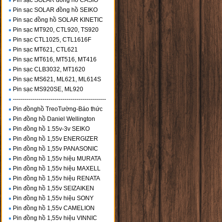
Pin sạc SOLAR đồng hồ CASIO
Pin sạc SOLAR đồng hồ SEIKO
Pin sạc đồng hồ SOLAR KINETIC
Pin sạc MT920, CTL920, TS920
Pin sạc CTL1025, CTL1616F
Pin sạc MT621, CTL621
Pin sạc MT616, MT516, MT416
Pin sạc CLB3032, MT1620
Pin sạc MS621, ML621, ML614S
Pin sạc MS920SE, ML920
-----------------------------------------------
Pin đồnghồ TreoTường-Báo thức
Pin đồng hồ Daniel Wellington
Pin đồng hồ 1.55v-3v SEIKO
Pin đồng hồ 1,55v ENERGIZER
Pin đồng hồ 1,55v PANASONIC
Pin đồng hồ 1,55v hiệu MURATA
Pin đồng hồ 1,55v hiệu MAXELL
Pin đồng hồ 1,55v hiệu RENATA
Pin đồng hồ 1,55v SEIZAIKEN
Pin đồng hồ 1,55v hiệu SONY
Pin đồng hồ 1,55v CAMELION
Pin đồng hồ 1,55v hiệu VINNIC