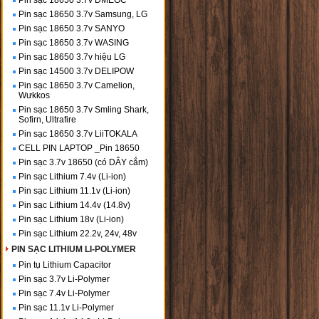
Pin sạc 18650 3.7v DMEGC
Pin sạc 18650 3.7v Samsung, LG
Pin sạc 18650 3.7v SANYO
Pin sạc 18650 3.7v WASING
Pin sạc 18650 3.7v hiệu LG
Pin sạc 14500 3.7v DELIPOW
Pin sạc 18650 3.7v Camelion,
Wưkkos
Pin sạc 18650 3.7v Smling Shark,
Sofirn, Ultrafire
Pin sạc 18650 3.7v LiiTOKALA
CELL PIN LAPTOP _Pin 18650
Pin sạc 3.7v 18650 (có DÂY cắm)
Pin sạc Lithium 7.4v (Li-ion)
Pin sạc Lithium 11.1v (Li-ion)
Pin sạc Lithium 14.4v (14.8v)
Pin sạc Lithium 18v (Li-ion)
Pin sạc Lithium 22.2v, 24v, 48v
PIN SẠC LITHIUM LI-POLYMER
Pin tụ Lithium Capacitor
Pin sạc 3.7v Li-Polymer
Pin sạc 7.4v Li-Polymer
Pin sạc 11.1v Li-Polymer