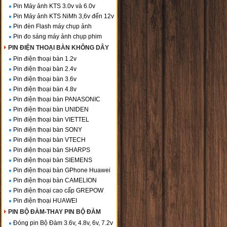
Pin Máy ảnh KTS 3.0v và 6.0v
Pin Máy ảnh KTS NiMh 3,6v đến 12v
Pin đèn Flash máy chụp ảnh
Pin đo sáng máy ảnh chụp phim
PIN ĐIỆN THOẠI BÀN KHÔNG DÂY
Pin điện thoại bàn 1.2v
Pin điện thoại bàn 2.4v
Pin điện thoại bàn 3.6v
Pin điện thoại bàn 4.8v
Pin điện thoại bàn PANASONIC
Pin điện thoại bàn UNIDEN
Pin điện thoại bàn VIETTEL
Pin điện thoại bàn SONY
Pin điện thoại bàn VTECH
Pin điện thoại bàn SHARPS
Pin điện thoại bàn SIEMENS
Pin điện thoại bàn GPhone Huawei
Pin điện thoại bàn CAMELION
Pin điện thoại cao cấp GREPOW
Pin điện thoại HUAWEI
PIN BỘ ĐÀM-THAY PIN BỘ ĐÀM
Đóng pin Bộ Đàm 3.6v, 4.8v, 6v, 7.2v