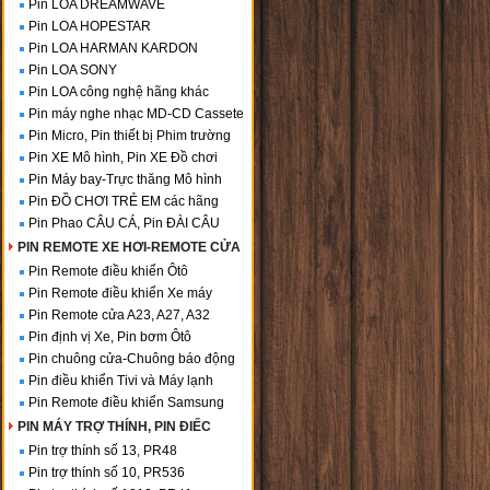
Pin LOA DREAMWAVE
Pin LOA HOPESTAR
Pin LOA HARMAN KARDON
Pin LOA SONY
Pin LOA công nghệ hãng khác
Pin máy nghe nhạc MD-CD Cassete
Pin Micro, Pin thiết bị Phim trường
Pin XE Mô hình, Pin XE Đồ chơi
Pin Máy bay-Trực thăng Mô hình
Pin ĐỒ CHƠI TRẺ EM các hãng
Pin Phao CÂU CÁ, Pin ĐÀI CÂU
PIN REMOTE XE HƠI-REMOTE CỬA
Pin Remote điều khiển Ôtô
Pin Remote điều khiển Xe máy
Pin Remote cửa A23, A27, A32
Pin định vị Xe, Pin bơm Ôtô
Pin chuông cửa-Chuông báo động
Pin điều khiển Tivi và Máy lạnh
Pin Remote điều khiển Samsung
PIN MÁY TRỢ THÍNH, PIN ĐIẾC
Pin trợ thính số 13, PR48
Pin trợ thính số 10, PR536