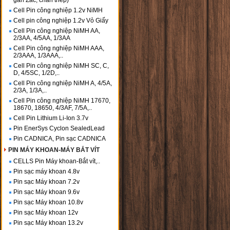
gắn Zắc, chân thép)
Cell Pin công nghiệp 1.2v NiMH
Cell pin công nghiệp 1.2v Vỏ Giấy
Cell Pin công nghiệp NiMH AA,
2/3AA, 4/5AA, 1/3AA
Cell Pin công nghiệp NiMH AAA,
2/3AAA, 1/3AAA,..
Cell Pin công nghiệp NiMH SC, C,
D, 4/5SC, 1/2D,..
Cell Pin công nghiệp NiMH A, 4/5A,
2/3A, 1/3A,..
Cell Pin công nghiệp NiMH 17670,
18670, 18650, 4/3AF, 7/5A,..
Cell Pin Lithium Li-Ion 3.7v
Pin EnerSys Cyclon SealedLead
Pin CADNICA, Pin sạc CADNICA
PIN MÁY KHOAN-MÁY BẮT VÍT
CELLS Pin Máy khoan-Bắt vít,..
Pin sạc máy khoan 4.8v
Pin sạc Máy khoan 7.2v
Pin sạc Máy khoan 9.6v
Pin sạc Máy khoan 10.8v
Pin sạc Máy khoan 12v
Pin sạc Máy khoan 13.2v