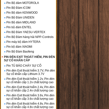
Pin Bộ đàm MOTOROLA
Pin Bộ Đàm iCOM
Pin Bộ đàm KENWOOD
Pin Bộ Đàm UNIDEN
Pin Bộ đàm MIDLAND
Pin bộ đàm ENTEL
Pin Bộ Đàm YAESU-VERTEX
Pin Bộ Đàm hàng hải NPP-Controls
Pin máy bộ đàm HYTERA
Pin bộ đàm XIAOMI
Pin Bộ Đàm Baofeng
PIN ĐÈN EXIT THOÁT HIỂM, PIN ĐÈN
SỰ CỐ KHẨN CẤP
Pin TỦ BÁO CHÁY SỰ CỐ
Pin đèn Exit thoát hiểm 3.7V, Pin đèn
Sự cố khẩn cấp Lithium 3.7V
Pin đèn Exit thoát hiểm 1.2v, Pin đèn
sự cố khẩn cấp 1.2v chất lượng cao
Pin đèn Exit thoát hiểm 2.4v, Pin đèn
sự cố khẩn cấp 2.4v chất lượng cao
Pin đèn Exit thoát hiểm 3.6v, Pin đèn
sự cố khẩn cấp 3.6v chất lượng cao
Pin đèn Exit thoát hiểm 4.8v, Pin đèn
sự cố khẩn cấp 4.8v chất lượng cao