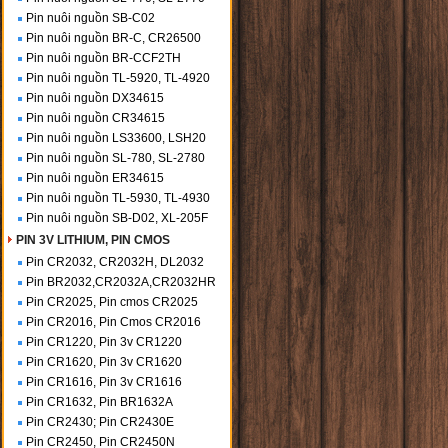
Pin nuôi nguồn SB-C02
Pin nuôi nguồn BR-C, CR26500
Pin nuôi nguồn BR-CCF2TH
Pin nuôi nguồn TL-5920, TL-4920
Pin nuôi nguồn DX34615
Pin nuôi nguồn CR34615
Pin nuôi nguồn LS33600, LSH20
Pin nuôi nguồn SL-780, SL-2780
Pin nuôi nguồn ER34615
Pin nuôi nguồn TL-5930, TL-4930
Pin nuôi nguồn SB-D02, XL-205F
PIN 3V LITHIUM, PIN CMOS
Pin CR2032, CR2032H, DL2032
Pin BR2032,CR2032A,CR2032HR
Pin CR2025, Pin cmos CR2025
Pin CR2016, Pin Cmos CR2016
Pin CR1220, Pin 3v CR1220
Pin CR1620, Pin 3v CR1620
Pin CR1616, Pin 3v CR1616
Pin CR1632, Pin BR1632A
Pin CR2430; Pin CR2430E
Pin CR2450, Pin CR2450N