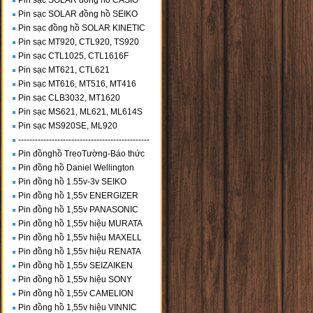
Pin sạc SOLAR đồng hồ CASIO
Pin sạc SOLAR đồng hồ SEIKO
Pin sạc đồng hồ SOLAR KINETIC
Pin sạc MT920, CTL920, TS920
Pin sạc CTL1025, CTL1616F
Pin sạc MT621, CTL621
Pin sạc MT616, MT516, MT416
Pin sạc CLB3032, MT1620
Pin sạc MS621, ML621, ML614S
Pin sạc MS920SE, ML920
-----------------------------------------------
Pin đồnghồ TreoTường-Báo thức
Pin đồng hồ Daniel Wellington
Pin đồng hồ 1.55v-3v SEIKO
Pin đồng hồ 1,55v ENERGIZER
Pin đồng hồ 1,55v PANASONIC
Pin đồng hồ 1,55v hiệu MURATA
Pin đồng hồ 1,55v hiệu MAXELL
Pin đồng hồ 1,55v hiệu RENATA
Pin đồng hồ 1,55v SEIZAIKEN
Pin đồng hồ 1,55v hiệu SONY
Pin đồng hồ 1,55v CAMELION
Pin đồng hồ 1,55v hiệu VINNIC