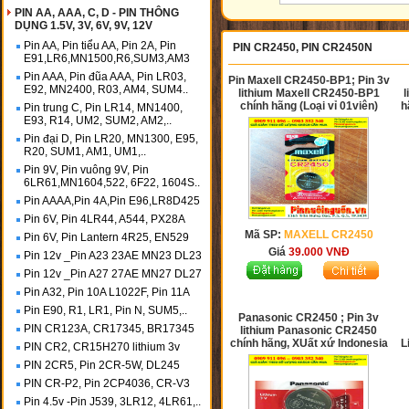
PIN AA, AAA, C, D - PIN THÔNG
DỤNG 1.5V, 3V, 6V, 9V, 12V
Pin AA, Pin tiểu AA, Pin 2A, Pin
PIN CR2450, PIN CR2450N
E91,LR6,MN1500,R6,SUM3,AM3
Pin AAA, Pin đũa AAA, Pin LR03,
Pin Maxell CR2450-BP1; Pin 3v
E92, MN2400, R03, AM4, SUM4..
lithium Maxell CR2450-BP1
chính hãng (Loại vỉ 01viên)
h
Pin trung C, Pin LR14, MN1400,
E93, R14, UM2, SUM2, AM2,..
Pin đại D, Pin LR20, MN1300, E95,
R20, SUM1, AM1, UM1,..
Pin 9V, Pin vuông 9V, Pin
6LR61,MN1604,522, 6F22, 1604S..
Pin AAAA,Pin 4A,Pin E96,LR8D425
Pin 6V, Pin 4LR44, A544, PX28A
Mã SP:
MAXELL CR2450
Pin 6V, Pin Lantern 4R25, EN529
Giá
39.000
VNĐ
Pin 12v _Pin A23 23AE MN23 DL23
Pin 12v _Pin A27 27AE MN27 DL27
Pin A32, Pin 10A L1022F, Pin 11A
Pin E90, R1, LR1, Pin N, SUM5,..
Panasonic CR2450 ; Pin 3v
PIN CR123A, CR17345, BR17345
lithium Panasonic CR2450
chính hãng, XUất xứ Indonesia
L
PIN CR2, CR15H270 lithium 3v
PIN 2CR5, Pin 2CR-5W, DL245
PIN CR-P2, Pin 2CP4036, CR-V3
Pin 4.5v -Pin J539, 3LR12, 4LR61,..