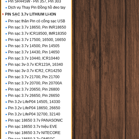
Pin SR44SW - Pin 357, Pin 303
Dịch vụ Thay Pin Đồng hồ đeo tay
PIN SẠC 3.7v LITHIUM LI-ION
Pin sạc thân Pin có cổng sạc USB
Pin sạc 3.7v 18650, Pin INR18650
Pin sạc 3.7v ICR18500, IMR18350
Pin sạc 3.7v 17500, 16500, 16650
Pin sạc 3.7v 14500, Pin 14505
Pin sạc 3.7v 14430, Pin 14650
Pin sạc 3.7v 10440, ICR10440
Pin sạc 3v-3.7v ICR123A, 16340
Pin sạc 3v-3.7v ICR2, CR14250
Pin sạc 3.7v 21700, Pin 21700
Pin sạc 3.7v 20700, Pin 20700A
Pin sạc 3.7v 20650, Pin 26800
Pin sạc 3.7v 26650, Pin 26650
Pin 3.2v LifeP04 14505, 14330
Pin 3.2v LifeP04 18650, 26650
Pin 3.2v LifeP04 32700, 32140
Pin sạc 18650 3.7v PANASONIC
Pin sạc 18650 3.7v hiệu EVE
Pin sạc 18650 3.7v NITECORE