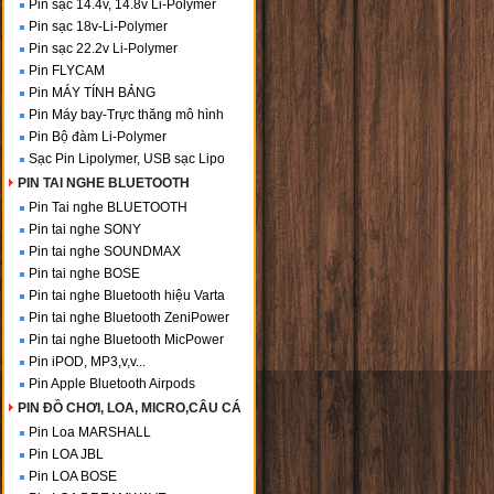
Pin sạc 14.4v, 14.8v Li-Polymer
Pin sạc 18v-Li-Polymer
Pin sạc 22.2v Li-Polymer
Pin FLYCAM
Pin MÁY TÍNH BẢNG
Pin Máy bay-Trực thăng mô hình
Pin Bộ đàm Li-Polymer
Sạc Pin Lipolymer, USB sạc Lipo
PIN TAI NGHE BLUETOOTH
Pin Tai nghe BLUETOOTH
Pin tai nghe SONY
Pin tai nghe SOUNDMAX
Pin tai nghe BOSE
Pin tai nghe Bluetooth hiệu Varta
Pin tai nghe Bluetooth ZeniPower
Pin tai nghe Bluetooth MicPower
Pin iPOD, MP3,v,v...
Pin Apple Bluetooth Airpods
PIN ĐỒ CHƠI, LOA, MICRO,CÂU CÁ
Pin Loa MARSHALL
Pin LOA JBL
Pin LOA BOSE