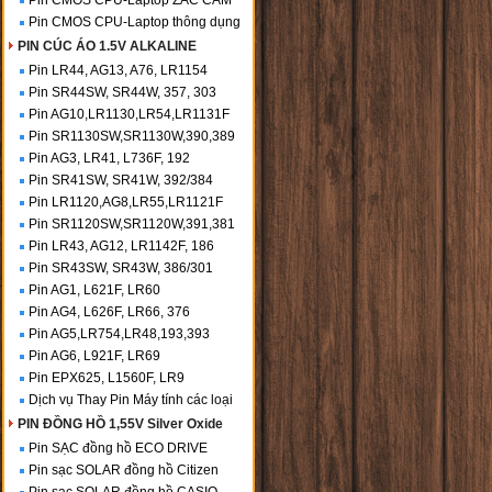
Pin CMOS CPU-Laptop ZẮC CẮM
Pin CMOS CPU-Laptop thông dụng
PIN CÚC ÁO 1.5V ALKALINE
Pin LR44, AG13, A76, LR1154
Pin SR44SW, SR44W, 357, 303
Pin AG10,LR1130,LR54,LR1131F
Pin SR1130SW,SR1130W,390,389
Pin AG3, LR41, L736F, 192
Pin SR41SW, SR41W, 392/384
Pin LR1120,AG8,LR55,LR1121F
Pin SR1120SW,SR1120W,391,381
Pin LR43, AG12, LR1142F, 186
Pin SR43SW, SR43W, 386/301
Pin AG1, L621F, LR60
Pin AG4, L626F, LR66, 376
Pin AG5,LR754,LR48,193,393
Pin AG6, L921F, LR69
Pin EPX625, L1560F, LR9
Dịch vụ Thay Pin Máy tính các loại
PIN ĐỒNG HỒ 1,55V Silver Oxide
Pin SẠC đồng hồ ECO DRIVE
Pin sạc SOLAR đồng hồ Citizen