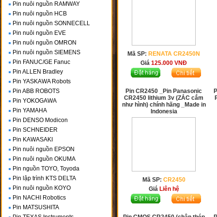
Pin nuôi nguồn RAMWAY
Pin nuôi nguồn HCB
Pin nuôi nguồn SONNECELL
Pin nuôi nguồn EVE
Pin nuôi nguồn OMRON
Pin nuôi nguồn SIEMENS
Mã SP:
RENATA CR2450N
Pin FANUC/GE Fanuc
Giá
125.000
VNĐ
Pin ALLEN Bradley
Pin YASKAWA Robots
Pin ABB ROBOTS
Pin CR2450 _Pin Panasonic
P
CR2450 lithium 3v (ZẮC cắm
Pin YOKOGAWA
như hình) chính hãng _Made in
Pin YAMAHA
Indonesia
Pin DENSO Modicon
Pin SCHNEIDER
Pin KAWASAKI
Pin nuôi nguồn EPSON
Pin nuôi nguồn OKUMA
Pin nguồn TOYO, Toyoda
Pin lập trình KTS DELTA
Mã SP:
CR2450
Pin nuôi nguồn KOYO
Giá
Liên hệ
Pin NACHI Robotics
Pin MATSUSHITA