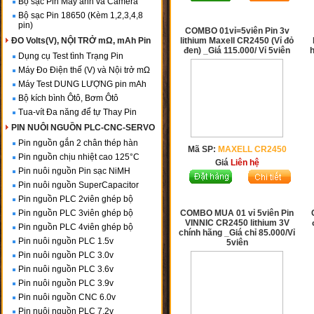
Bộ sạc Pin Máy ảnh và Camera
Bộ sạc Pin 18650 (Kèm 1,2,3,4,8
pin)
COMBO 01vỉ=5viên Pin 3v
ĐO Volts(V), NỘI TRỞ mΩ, mAh Pin
lithium Maxell CR2450 (Vỉ đỏ
đen) _Giá 115.000/ Vỉ 5viên
h
Dụng cụ Test tình Trạng Pin
Máy Đo Điện thế (V) và Nội trở mΩ
Máy Test DUNG LƯỢNG pin mAh
Bộ kích bình Ôtô, Bơm Ôtô
Tua-vít Đa năng để tự Thay Pin
PIN NUÔI NGUỒN PLC-CNC-SERVO
Pin nguồn gắn 2 chân thép hàn
Mã SP:
MAXELL CR2450
Pin nguồn chịu nhiệt cao 125°C
Giá
Liên hệ
Pin nuôi nguồn Pin sạc NiMH
Pin nuôi nguồn SuperCapacitor
Pin nguồn PLC 2viên ghép bộ
Pin nguồn PLC 3viên ghép bộ
COMBO MUA 01 vỉ 5viên Pin
VINNIC CR2450 lithium 3V
Pin nguồn PLC 4viên ghép bộ
chính hãng _Giá chỉ 85.000/Vỉ
Pin nuôi nguồn PLC 1.5v
5viên
Pin nuôi nguồn PLC 3.0v
Pin nuôi nguồn PLC 3.6v
Pin nuôi nguồn PLC 3.9v
Pin nuôi nguồn CNC 6.0v
Pin nuôi nguồn PLC 7.2v