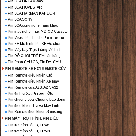
Pin LOA DREAMWAVE
Pin LOA HOPESTAR
Pin LOA HARMAN KARDON
Pin LOA SONY
Pin LOA công nghệ hãng khác
Pin máy nghe nhạc MD-CD Cassete
Pin Micro, Pin thiết bị Phim trường
Pin XE Mô hình, Pin XE Đồ chơi
Pin Máy bay-Trực thăng Mô hình
Pin ĐỒ CHƠI TRẺ EM các hãng
Pin Phao CÂU CÁ, Pin ĐÀI CÂU
PIN REMOTE XE HƠI-REMOTE CỬA
Pin Remote điều khiển Ôtô
Pin Remote điều khiển Xe máy
Pin Remote cửa A23, A27, A32
Pin định vị Xe, Pin bơm Ôtô
Pin chuông cửa-Chuông báo động
Pin điều khiển Tivi và Máy lạnh
Pin Remote điều khiển Samsung
PIN MÁY TRỢ THÍNH, PIN ĐIẾC
Pin trợ thính số 13, PR48
Pin trợ thính số 10, PR536