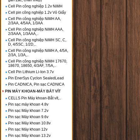
gắn Zắc, chân thép)
Cell Pin công nghiệp 1.2v NiMH
Cell pin công nghiệp 1.2v Vỏ Giấy
Cell Pin công nghiệp NiMH AA,
2/3AA, 4/5AA, 1/3AA
Cell Pin công nghiệp NiMH AAA,
2/3AAA, 1/3AAA,..
Cell Pin công nghiệp NiMH SC, C,
D, 4/5SC, 1/2D,..
Cell Pin công nghiệp NiMH A, 4/5A,
2/3A, 1/3A,..
Cell Pin công nghiệp NiMH 17670,
18670, 18650, 4/3AF, 7/5A,..
Cell Pin Lithium Li-Ion 3.7v
Pin EnerSys Cyclon SealedLead
Pin CADNICA, Pin sạc CADNICA
PIN MÁY KHOAN-MÁY BẮT VÍT
CELLS Pin Máy khoan-Bắt vít,..
Pin sạc máy khoan 4.8v
Pin sạc Máy khoan 7.2v
Pin sạc Máy khoan 9.6v
Pin sạc Máy khoan 10.8v
Pin sạc Máy khoan 12v
Pin sạc Máy khoan 13.2v