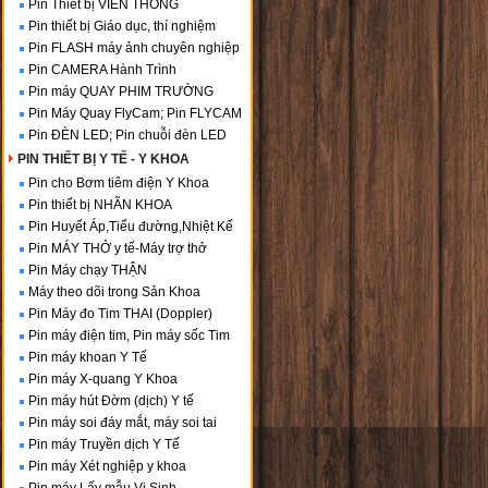
Pin Thiết bị VIỄN THÔNG
Pin thiết bị Giáo dục, thí nghiệm
Pin FLASH máy ảnh chuyên nghiệp
Pin CAMERA Hành Trình
Pin máy QUAY PHIM TRƯỜNG
Pin Máy Quay FlyCam; Pin FLYCAM
Pin ĐÈN LED; Pin chuỗi đèn LED
PIN THIẾT BỊ Y TẾ - Y KHOA
Pin cho Bơm tiêm điện Y Khoa
Pin thiết bị NHÃN KHOA
Pin Huyết Áp,Tiểu đường,Nhiệt Kế
Pin MÁY THỞ y tế-Máy trợ thở
Pin Máy chạy THẬN
Máy theo dõi trong Sản Khoa
Pin Máy đo Tim THAI (Doppler)
Pin máy điện tim, Pin máy sốc Tim
Pin máy khoan Y Tế
Pin máy X-quang Y Khoa
Pin máy hút Đờm (dịch) Y tế
Pin máy soi đáy mắt, máy soi tai
Pin máy Truyền dịch Y Tế
Pin máy Xét nghiệp y khoa