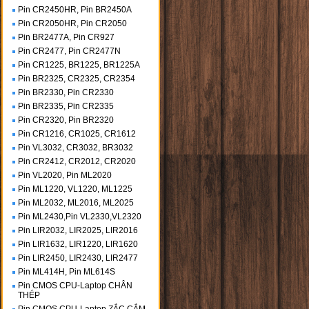
Pin CR2450HR, Pin BR2450A
Pin CR2050HR, Pin CR2050
Pin BR2477A, Pin CR927
Pin CR2477, Pin CR2477N
Pin CR1225, BR1225, BR1225A
Pin BR2325, CR2325, CR2354
Pin BR2330, Pin CR2330
Pin BR2335, Pin CR2335
Pin CR2320, Pin BR2320
Pin CR1216, CR1025, CR1612
Pin VL3032, CR3032, BR3032
Pin CR2412, CR2012, CR2020
Pin VL2020, Pin ML2020
Pin ML1220, VL1220, ML1225
Pin ML2032, ML2016, ML2025
Pin ML2430,Pin VL2330,VL2320
Pin LIR2032, LIR2025, LIR2016
Pin LIR1632, LIR1220, LIR1620
Pin LIR2450, LIR2430, LIR2477
Pin ML414H, Pin ML614S
Pin CMOS CPU-Laptop CHÂN
THÉP