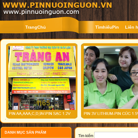
TrangChủ
TìmhiểuPin
Liên 
DANH MỤC SẢN PHẨM
Tìm kiếm