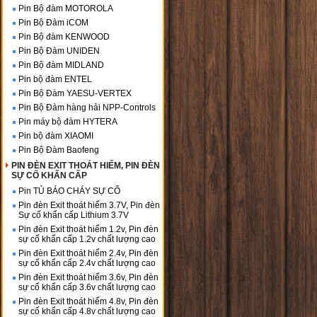
Pin Bộ đàm MOTOROLA
Pin Bộ Đàm iCOM
Pin Bộ đàm KENWOOD
Pin Bộ Đàm UNIDEN
Pin Bộ đàm MIDLAND
Pin bộ đàm ENTEL
Pin Bộ Đàm YAESU-VERTEX
Pin Bộ Đàm hàng hải NPP-Controls
Pin máy bộ đàm HYTERA
Pin bộ đàm XIAOMI
Pin Bộ Đàm Baofeng
PIN ĐÈN EXIT THOÁT HIỂM, PIN ĐÈN
SỰ CỐ KHẨN CẤP
Pin TỦ BÁO CHÁY SỰ CỐ
Pin đèn Exit thoát hiểm 3.7V, Pin đèn
Sự cố khẩn cấp Lithium 3.7V
Pin đèn Exit thoát hiểm 1.2v, Pin đèn
sự cố khẩn cấp 1.2v chất lượng cao
Pin đèn Exit thoát hiểm 2.4v, Pin đèn
sự cố khẩn cấp 2.4v chất lượng cao
Pin đèn Exit thoát hiểm 3.6v, Pin đèn
sự cố khẩn cấp 3.6v chất lượng cao
Pin đèn Exit thoát hiểm 4.8v, Pin đèn
sự cố khẩn cấp 4.8v chất lượng cao