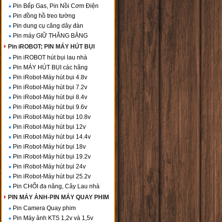
Pin Bếp Gas, Pin Nồi Cơm Điện
Pin đồng hồ treo tường
Pin dung cụ căng dây đàn
Pin máy GIỮ THĂNG BẰNG
Pin iROBOT; PIN MÁY HÚT BỤI
Pin iROBOT hút bụi lau nhà
Pin MÁY HÚT BỤI các hãng
Pin iRobot-Máy hút bụi 4.8v
Pin iRobot-Máy hút bụi 7.2v
Pin iRobot-Máy hút bụi 8.4v
Pin iRobot-Máy hút bụi 9.6v
Pin iRobot-Máy hút bụi 10.8v
Pin iRobot-Máy hút bụi 12v
Pin iRobot-Máy hút bụi 14.4v
Pin iRobot-Máy hút bụi 18v
Pin iRobot-Máy hút bụi 19.2v
Pin iRobot-Máy hút bụi 24v
Pin iRobot-Máy hút bụi 25.2v
Pin CHỔI đa năng, Cây Lau nhà
PIN MÁY ẢNH-PIN MÁY QUAY PHIM
Pin Camera Quay phim
Pin Máy ảnh KTS 1,2v và 1,5v