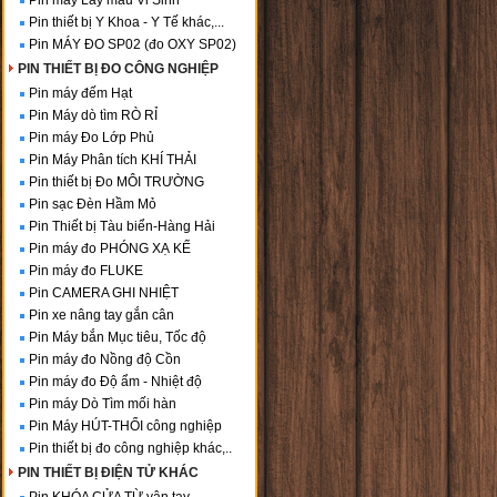
Pin máy Lấy mẫu Vi Sinh
Pin thiết bị Y Khoa - Y Tế khác,...
Pin MÁY ĐO SP02 (đo OXY SP02)
PIN THIẾT BỊ ĐO CÔNG NGHIỆP
Pin máy đếm Hạt
Pin Máy dò tìm RÒ RỈ
Pin máy Đo Lớp Phủ
Pin Máy Phân tích KHÍ THẢI
Pin thiết bị Đo MÔI TRƯỜNG
Pin sạc Đèn Hầm Mỏ
Pin Thiết bị Tàu biển-Hàng Hải
Pin máy đo PHÓNG XẠ KẾ
Pin máy đo FLUKE
Pin CAMERA GHI NHIỆT
Pin xe nâng tay gắn cân
Pin Máy bắn Mục tiêu, Tốc độ
Pin máy đo Nồng độ Cồn
Pin máy đo Độ ẩm - Nhiệt độ
Pin máy Dò Tìm mối hàn
Pin Máy HÚT-THỔI công nghiệp
Pin thiết bị đo công nghiệp khác,..
PIN THIẾT BỊ ĐIỆN TỬ KHÁC