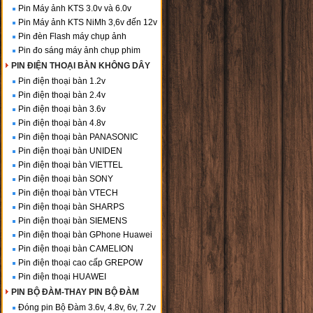
Pin Máy ảnh KTS 3.0v và 6.0v
Pin Máy ảnh KTS NiMh 3,6v đến 12v
Pin đèn Flash máy chụp ảnh
Pin đo sáng máy ảnh chụp phim
PIN ĐIỆN THOẠI BÀN KHÔNG DÂY
Pin điện thoại bàn 1.2v
Pin điện thoại bàn 2.4v
Pin điện thoại bàn 3.6v
Pin điện thoại bàn 4.8v
Pin điện thoại bàn PANASONIC
Pin điện thoại bàn UNIDEN
Pin điện thoại bàn VIETTEL
Pin điện thoại bàn SONY
Pin điện thoại bàn VTECH
Pin điện thoại bàn SHARPS
Pin điện thoại bàn SIEMENS
Pin điện thoại bàn GPhone Huawei
Pin điện thoại bàn CAMELION
Pin điện thoại cao cấp GREPOW
Pin điện thoại HUAWEI
PIN BỘ ĐÀM-THAY PIN BỘ ĐÀM
Đóng pin Bộ Đàm 3.6v, 4.8v, 6v, 7.2v