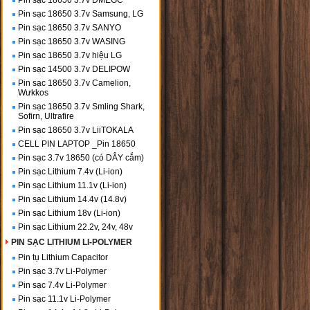
Pin sạc 18650 3.7v DMEGC
Pin sạc 18650 3.7v Samsung, LG
Pin sạc 18650 3.7v SANYO
Pin sạc 18650 3.7v WASING
Pin sạc 18650 3.7v hiệu LG
Pin sạc 14500 3.7v DELIPOW
Pin sạc 18650 3.7v Camelion,
Wưkkos
Pin sạc 18650 3.7v Smling Shark,
Sofirn, Ultrafire
Pin sạc 18650 3.7v LiiTOKALA
CELL PIN LAPTOP _Pin 18650
Pin sạc 3.7v 18650 (có DÂY cắm)
Pin sạc Lithium 7.4v (Li-ion)
Pin sạc Lithium 11.1v (Li-ion)
Pin sạc Lithium 14.4v (14.8v)
Pin sạc Lithium 18v (Li-ion)
Pin sạc Lithium 22.2v, 24v, 48v
PIN SẠC LITHIUM LI-POLYMER
Pin tụ Lithium Capacitor
Pin sạc 3.7v Li-Polymer
Pin sạc 7.4v Li-Polymer
Pin sạc 11.1v Li-Polymer