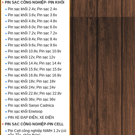
PIN SẠC CÔNG NGHIỆP- PIN KHỐI
Pin sạc khối 2.4v, Pin sạc 2.4v
Pin sạc khối 3.6v, Pin sạc 3.6v
Pin sạc khối 4.8v, Pin sạc 4.8v
Pin sạc khối 6.0v, Pin sạc 6.0v
Pin sạc khối 7.2v, Pin sạc 7.2v
Pin sạc khối 8.4v, Pin sạc 8.4v
Pin sạc khối 9.6v, Pin sạc 9.6v
Pin sạc khối 10.8v, Pin sạc 10.8v
Pin sạc khối 12v, Pin sạc 12v
Pin sạc khối 14.4v, Pin sạc 14.4v
Pin sạc khối 15.6v; Pin sạc 15.6v
Pin sạc khối 16.8v, Pin sạc 16.8v
Pin sạc khối 18v; Pin sạc 18v
Pin sạc khối 24v; Pin sạc 24v
Pin sạc khối 22.8v; Pin sạc 22.8v
Pin sạc khối 36v; Pin sạc 36v
Pin sạc khối Sanyo Cadnica
Pin sạc khối Eneloop
PIN XE ĐẠP ĐIỆN, XE ĐIỆN
PIN SẠC CÔNG NGHIỆP-PIN CELL
Pin Cell công nghiệp NiMH 1.2v (có