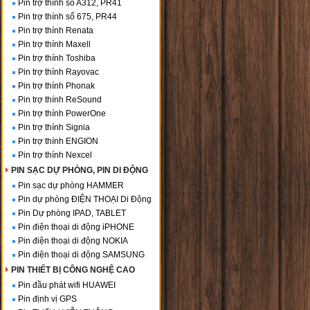
Pin trợ thính số A312, PR41
Pin trợ thính số 675, PR44
Pin trợ thính Renata
Pin trợ thính Maxell
Pin trợ thính Toshiba
Pin trợ thính Rayovac
Pin trợ thính Phonak
Pin trợ thính ReSound
Pin trợ thính PowerOne
Pin trợ thính Signia
Pin trợ thính ENGION
Pin trợ thính Nexcel
PIN SẠC DỰ PHÒNG, PIN DI ĐỘNG
Pin sạc dự phòng HAMMER
Pin dự phòng ĐIỆN THOẠI Di Động
Pin Dự phòng IPAD, TABLET
Pin điện thoại di động iPHONE
Pin điện thoại di động NOKIA
Pin điện thoại di động SAMSUNG
PIN THIẾT BỊ CÔNG NGHỆ CAO
Pin đầu phát wifi HUAWEI
Pin định vị GPS