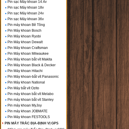
Pin sạc Máy khoan 14.4v
Pin sạc Máy khoan 18v
Pin sạc Máy khoan 24v
Pin sạc Máy khoan 36v
Pin máy khoan Bê Tông
Pin Máy khoan Bosch
Pin Máy khoan Ryobi
Pin Máy khoan Dewalt
Pin Máy khoan Craftsman
Pin Máy khoan Milwaukee
Pin Máy khoan bắt vít Makita
Pin Máy khoan Black & Decker
Pin Máy khoan Hitachi
Pin Máy khoan-bắt vít Panasonic
Pin Máy khoan National
Pin Máy bắt vít Ozito
Pin máy khoan bắt vít Melabo
Pin máy khoan bắt vít Stanley
Pin máy khoan MyJoy
Pin máy khoan JOBMATE
Pin Máy khoan FESTOOLS
PIN MÁY TRẮC ĐỊA-ĐỊNH VỊ GPS