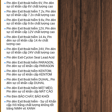
Pin đèn Exit thoát hiểm 6V, Pin đèn
sự cố khẩn cấp 6V chất lượng cao
Pin đèn Exit thoát hiểm 7.2v, Pin đèn
sự cố khẩn cấp 7.2v chất lượng cao
Pin đèn Exit thoát hiểm 9.6v, Pin đèn
sự cố khẩn cấp 9.6v chất lượng cao
Pin đèn Exit thoát hiểm 12V, Pin đèn
sự cố khẩn cấp 12V chất lượng cao
Pin đèn Exit thoát hiểm 14.4v, Pin
đèn sự cố khẩn cấp 14.4v chất
lượng cao
Pin đèn Exit thoát hiểm 24V, Pin đèn
sự cố khẩn cấp 24V chất lượng cao
Pin đèn Exit-Cyclon Seal Lead Acid
Pin đèn Exit thoát hiểm PARAGON,
Pin đèn sự cố khẩn cấp PARAGON
Pin đèn Exit thoát hiểm KENTOM,
Pin đèn sự cố khẩn cấp KENTOM
Pin đèn Exit thoát hiểm DUHAL, Pin
đèn sự cố khẩn cấp DUHAL
Pin đèn Exit thoát hiểm MẮT MÈO,
Pin đèn sự cố khẩn cấp MẮT CÁO
Pin Đèn BÁO CHÁY, BÁO KHÓI
Pin đèn Exit thoát hiểm - Sự cố Khẩn
cấp /Vỏ trắng-chất lượng không tốt
bằng NiMH vỏ XANH