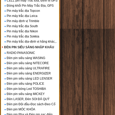
CELL pin máy Trắc Địa, Định vị GPS
Đóng khối Pin Máy Trắc Địa, GPS
Pin máy trắc địa Topcon
Pin máy trắc địa Leica
Pin máy định vị Trimble
Pin máy trắc địa South
Pin máy trắc địa Nikon
Pin máy trắc địa Sokkia
Pin máy trắc địa-định vị hãng khác,..
ĐÈN PIN SIÊU SÁNG NHẬP KHẨU
RADIO PANASONIC
Đèn pin siêu sáng WASING
Đèn pin siêu sáng NITECORE
Đèn pin siêu sáng ULTRAFIRE
Đèn pin siêu sáng ENERGIZER
Đèn pin siêu sáng LED LENSER
Đèn pin siêu sáng POLICE
Đèn pin bóng Led TOSHIBA
Đèn pin siêu sáng MICKEY
Đèn LASER, Đèn SOI ĐÁ QUÝ
Đèn pin Đội đầu-Đọc sách-Đeo Cổ
Đèn pin MÓC KHÓA
Đèn pin Pha và Đèn pin sạc điện