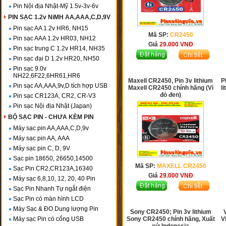
Pin Nội địa Nhật-Mỹ 1.5v-3v-6v
PIN SẠC 1.2v NiMH AA,AAA,C,D,9V
Pin sạc AA 1.2v HR6, NH15
Mã SP:
CR2450
Pin sạc AAA 1.2v HR03, NH12
Giá
29.000
VNĐ
Pin sạc trung C 1.2v HR14, NH35
Pin sạc đại D 1.2v HR20, NH50
Pin sạc 9.0v
NH22,6F22,6HR61,HR6
Maxell CR2450, Pin 3v lithium
P
Pin sạc AA,AAA,9v,D tích hợp USB
Maxell CR2450 chính hãng (Vỉ
l
đỏ đen)
Pin sạc CR123A, CR2, CR-V3
Pin sạc Nội địa Nhật (Japan)
BỘ SẠC PIN - CHƯA KÈM PIN
Máy sạc pin AA,AAA,C,D,9v
Máy sạc pin AA, AAA
Máy sạc pin C, D, 9V
Sạc pin 18650, 26650,14500
Mã SP:
MAXELL CR2450
Sạc Pin CR2,CR123A,16340
Giá
29.000
VNĐ
Máy sạc 6,8,10, 12, 20, 40 Pin
Sạc Pin Nhanh Tự ngắt điện
Sạc Pin có màn hình LCD
Máy Sạc & ĐO Dung lượng Pin
Sony CR2450; Pin 3v lithium
Máy sạc Pin có cổng USB
Sony CR2450 chính hãng, Xuất
V