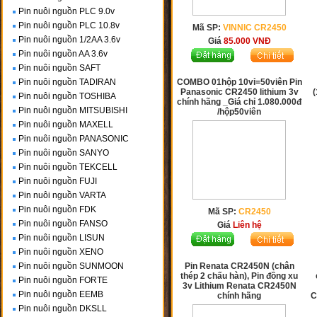
Pin nuôi nguồn PLC 9.0v
Pin nuôi nguồn PLC 10.8v
Mã SP:
VINNIC CR2450
Pin nuôi nguồn 1/2AA 3.6v
Giá
85.000
VNĐ
Pin nuôi nguồn AA 3.6v
Pin nuôi nguồn SAFT
Pin nuôi nguồn TADIRAN
COMBO 01hộp 10vỉ=50viên Pin
Panasonic CR2450 lithium 3v
(
Pin nuôi nguồn TOSHIBA
chính hãng _Giá chỉ 1.080.000đ
Pin nuôi nguồn MITSUBISHI
/hộp50viên
Pin nuôi nguồn MAXELL
Pin nuôi nguồn PANASONIC
Pin nuôi nguồn SANYO
Pin nuôi nguồn TEKCELL
Pin nuôi nguồn FUJI
Pin nuôi nguồn VARTA
Pin nuôi nguồn FDK
Mã SP:
CR2450
Pin nuôi nguồn FANSO
Giá
Liên hệ
Pin nuôi nguồn LISUN
Pin nuôi nguồn XENO
Pin nuôi nguồn SUNMOON
Pin Renata CR2450N (chân
thép 2 chấu hàn), Pin đồng xu
Pin nuôi nguồn FORTE
3v Lithium Renata CR2450N
Pin nuôi nguồn EEMB
chính hãng
C
Pin nuôi nguồn DKSLL