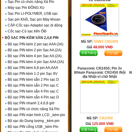
xứ Indonesia
Sạc Pin có chức năng Xả Pin
Máy sạc Pin ĐỒNG XU
Sạc Pin LI-POLYMER, USB sạc
Sạc pin Khối, Sạc pin Máy khoan
CÁP-Cốc sạc-Adaptor sạc di động
Cốc sạc-Củ sạc trên Ôtô
BỘ SẠC PIN-KÈM SẲN 2,4,8 PIN
Mã SP:
SONY CR2450
Bộ sạc PIN kèm 2 pin sạc AAA (3A)
Giá
48.000
VNĐ
Bộ sạc PIN kèm 2 pin Sạc AA (2A)
Bộ sạc PIN kèm 4 pin Sạc AA (2A)
Bộ sạc PIN kèm 4 pin Sạc AAA (3A)
Bộ sạc PIN kèm 6,8 pin AA,AAA
Panasonic CR2450; Pin 3v
lithium Panasonic CR2450 /Nội
l
Bộ sạc PIN kèm 1-2 pin Sạc 9V
địa Nhật-vỉ chữ Nhật
Bộ sạc PIN kèm sẳn 2 Pin sạc D
Bộ sạc PIN kèm sẳn 2 Pin sạc C
Bộ sạc PIN kèm sẳn 4 Pin sạc C
Bộ sạc PIN kèm sẳn 4 Pin sạc D
Bộ sạc PIN nhanh 2,4,6,8 giờ
Bộ sạc PIN có chức năng Xả Pin
Bộ sạc PIN màn hình LCD _kèm pin
Mã SP:
CR2450
Bộ sạc đo Dung lượng _kèm pin
Giá
125.000
VNĐ
Bộ sạc PIN cổng USB _kèm Pin