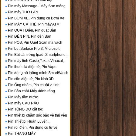
Pin KHÓA CỬA TỪ vân tay
Pin máy Massage - Máy Sơn móng
Pin máy THỢ LẶN
Pin BƠM XE, Pin dụng cụ Bơm Xe
Pin MÁY CÀ THẺ, Pin máy ATM
Pin QUẠT Điện, Pin quạt Bàn
Pin ĐÈN PIN, Pin đèn Bàn
Pin POS, Pin Quét Scan mã vạch
Pin bút Surface Pro 3, Microsoft
Pin Bút cảm ứng Ipad, Smartphone,..
Pin máy tính Casio,Texas,Vinacal,.
Pin thuốc lá điện tử, Pin Vape
Pin đồng hồ thông minh SmartWatch
Pin cân điện tử, Pin kính 3D
Pin Ống nhòm, Pin chuột vi tính
Pin Bàn chải-Máy đánh răng
Pin Máy tăm nước
Pin máy CẠO RÂU
Pin TÔNG ĐƠ cắt tóc
Pin thiết bị chăm sóc bảo vệ thú yêu
Pin Thiết bị Huấn Luyện,..
Pin roi điện, Pin dụng cụ tự vệ
Pin THANG MÁY