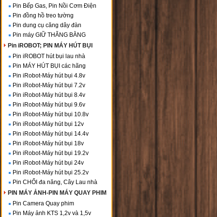
Pin Bếp Gas, Pin Nồi Cơm Điện
Pin đồng hồ treo tường
Pin dung cụ căng dây đàn
Pin máy GIỮ THĂNG BẰNG
Pin iROBOT; PIN MÁY HÚT BỤI
Pin iROBOT hút bụi lau nhà
Pin MÁY HÚT BỤI các hãng
Pin iRobot-Máy hút bụi 4.8v
Pin iRobot-Máy hút bụi 7.2v
Pin iRobot-Máy hút bụi 8.4v
Pin iRobot-Máy hút bụi 9.6v
Pin iRobot-Máy hút bụi 10.8v
Pin iRobot-Máy hút bụi 12v
Pin iRobot-Máy hút bụi 14.4v
Pin iRobot-Máy hút bụi 18v
Pin iRobot-Máy hút bụi 19.2v
Pin iRobot-Máy hút bụi 24v
Pin iRobot-Máy hút bụi 25.2v
Pin CHỔI đa năng, Cây Lau nhà
PIN MÁY ẢNH-PIN MÁY QUAY PHIM
Pin Camera Quay phim
Pin Máy ảnh KTS 1,2v và 1,5v