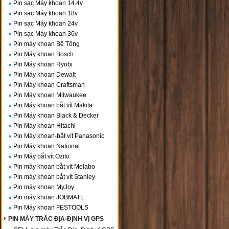
Pin sạc Máy khoan 14.4v
Pin sạc Máy khoan 18v
Pin sạc Máy khoan 24v
Pin sạc Máy khoan 36v
Pin máy khoan Bê Tông
Pin Máy khoan Bosch
Pin Máy khoan Ryobi
Pin Máy khoan Dewalt
Pin Máy khoan Craftsman
Pin Máy khoan Milwaukee
Pin Máy khoan bắt vít Makita
Pin Máy khoan Black & Decker
Pin Máy khoan Hitachi
Pin Máy khoan-bắt vít Panasonic
Pin Máy khoan National
Pin Máy bắt vít Ozito
Pin máy khoan bắt vít Melabo
Pin máy khoan bắt vít Stanley
Pin máy khoan MyJoy
Pin máy khoan JOBMATE
Pin Máy khoan FESTOOLS
PIN MÁY TRẮC ĐỊA-ĐỊNH VỊ GPS