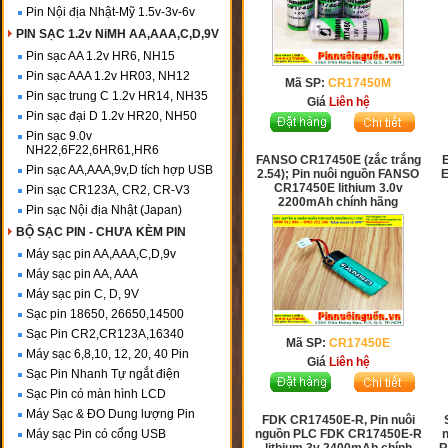
Pin Nội địa Nhật-Mỹ 1.5v-3v-6v
PIN SẠC 1.2v NiMH AA,AAA,C,D,9V
Pin sạc AA 1.2v HR6, NH15
Pin sạc AAA 1.2v HR03, NH12
Mã SP:
CR17450M
Pin sạc trung C 1.2v HR14, NH35
Giá
Liên hệ
Pin sạc đại D 1.2v HR20, NH50
Pin sạc 9.0v
NH22,6F22,6HR61,HR6
FANSO CR17450E (zắc trắng
Pin sạc AA,AAA,9v,D tích hợp USB
2.54); Pin nuôi nguồn FANSO
E
CR17450E lithium 3.0v
Pin sạc CR123A, CR2, CR-V3
2200mAh chính hãng
Pin sạc Nội địa Nhật (Japan)
BỘ SẠC PIN - CHƯA KÈM PIN
Máy sạc pin AA,AAA,C,D,9v
Máy sạc pin AA, AAA
Máy sạc pin C, D, 9V
Sạc pin 18650, 26650,14500
Sạc Pin CR2,CR123A,16340
Mã SP:
CR17450E
Máy sạc 6,8,10, 12, 20, 40 Pin
Giá
Liên hệ
Sạc Pin Nhanh Tự ngắt điện
Sạc Pin có màn hình LCD
Máy Sạc & ĐO Dung lượng Pin
FDK CR17450E-R, Pin nuôi
Máy sạc Pin có cổng USB
nguồn PLC FDK CR17450E-R