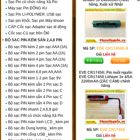
lithium 3v 2400mAh chính
R
Sạc Pin có chức năng Xả Pin
hãng, Xuất xứ Nhật
Máy sạc Pin ĐỒNG XU
Sạc Pin LI-POLYMER, USB sạc
Sạc pin Khối, Sạc pin Máy khoan
CÁP-Cốc sạc-Adaptor sạc di động
Cốc sạc-Củ sạc trên Ôtô
BỘ SẠC PIN-KÈM SẲN 2,4,8 PIN
Bộ sạc PIN kèm 2 pin sạc AAA (3A)
Mã SP:
FDK CR17450E-R
Bộ sạc PIN kèm 2 pin Sạc AA (2A)
Giá
Liên hệ
Bộ sạc PIN kèm 4 pin Sạc AA (2A)
Bộ sạc PIN kèm 4 pin Sạc AAA (3A)
Bộ sạc PIN kèm 6,8 pin AA,AAA
EVE CR17450; Pin nuôi nguồn
EVE CR17450 Lithium 3v 4/5A
Bộ sạc PIN kèm 1-2 pin Sạc 9V
2200mAh (ZẮC CẮM) chính
Bộ sạc PIN kèm sẳn 2 Pin sạc D
hãng
Bộ sạc PIN kèm sẳn 2 Pin sạc C
Bộ sạc PIN kèm sẳn 4 Pin sạc C
Bộ sạc PIN kèm sẳn 4 Pin sạc D
Bộ sạc PIN nhanh 2,4,6,8 giờ
Bộ sạc PIN có chức năng Xả Pin
Bộ sạc PIN màn hình LCD _kèm pin
Bộ sạc đo Dung lượng _kèm pin
Mã SP:
EVE CR17450
Bộ sạc PIN cổng USB _kèm Pin
Giá
Liên hệ