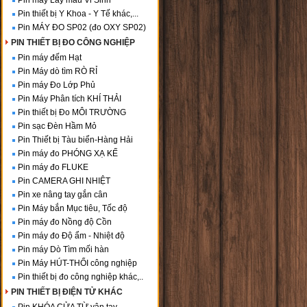
Pin máy Lấy mẫu Vi Sinh
Pin thiết bị Y Khoa - Y Tế khác,...
Pin MÁY ĐO SP02 (đo OXY SP02)
PIN THIẾT BỊ ĐO CÔNG NGHIỆP
Pin máy đếm Hạt
Pin Máy dò tìm RÒ RỈ
Pin máy Đo Lớp Phủ
Pin Máy Phân tích KHÍ THẢI
Pin thiết bị Đo MÔI TRƯỜNG
Pin sạc Đèn Hầm Mỏ
Pin Thiết bị Tàu biển-Hàng Hải
Pin máy đo PHÓNG XẠ KẾ
Pin máy đo FLUKE
Pin CAMERA GHI NHIỆT
Pin xe nâng tay gắn cân
Pin Máy bắn Mục tiêu, Tốc độ
Pin máy đo Nồng độ Cồn
Pin máy đo Độ ẩm - Nhiệt độ
Pin máy Dò Tìm mối hàn
Pin Máy HÚT-THỔI công nghiệp
Pin thiết bị đo công nghiệp khác,..
PIN THIẾT BỊ ĐIỆN TỬ KHÁC