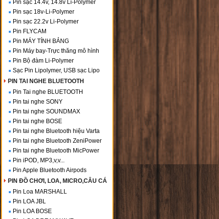
Pin sạc 14.4v, 14.8v Li-Polymer
Pin sạc 18v-Li-Polymer
Pin sạc 22.2v Li-Polymer
Pin FLYCAM
Pin MÁY TÍNH BẢNG
Pin Máy bay-Trực thăng mô hình
Pin Bộ đàm Li-Polymer
Sạc Pin Lipolymer, USB sạc Lipo
PIN TAI NGHE BLUETOOTH
Pin Tai nghe BLUETOOTH
Pin tai nghe SONY
Pin tai nghe SOUNDMAX
Pin tai nghe BOSE
Pin tai nghe Bluetooth hiệu Varta
Pin tai nghe Bluetooth ZeniPower
Pin tai nghe Bluetooth MicPower
Pin iPOD, MP3,v,v...
Pin Apple Bluetooth Airpods
PIN ĐỒ CHƠI, LOA, MICRO,CÂU CÁ
Pin Loa MARSHALL
Pin LOA JBL
Pin LOA BOSE