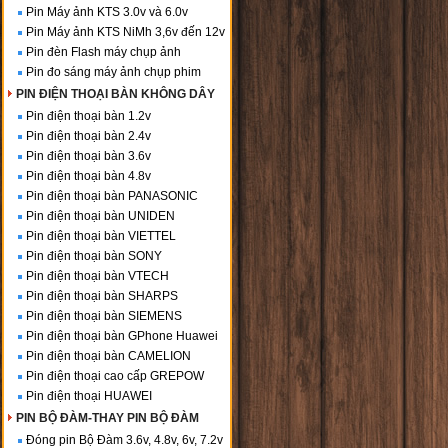
Pin Máy ảnh KTS 3.0v và 6.0v
Pin Máy ảnh KTS NiMh 3,6v đến 12v
Pin đèn Flash máy chụp ảnh
Pin đo sáng máy ảnh chụp phim
PIN ĐIỆN THOẠI BÀN KHÔNG DÂY
Pin điện thoại bàn 1.2v
Pin điện thoại bàn 2.4v
Pin điện thoại bàn 3.6v
Pin điện thoại bàn 4.8v
Pin điện thoại bàn PANASONIC
Pin điện thoại bàn UNIDEN
Pin điện thoại bàn VIETTEL
Pin điện thoại bàn SONY
Pin điện thoại bàn VTECH
Pin điện thoại bàn SHARPS
Pin điện thoại bàn SIEMENS
Pin điện thoại bàn GPhone Huawei
Pin điện thoại bàn CAMELION
Pin điện thoại cao cấp GREPOW
Pin điện thoại HUAWEI
PIN BỘ ĐÀM-THAY PIN BỘ ĐÀM
Đóng pin Bộ Đàm 3.6v, 4.8v, 6v, 7.2v