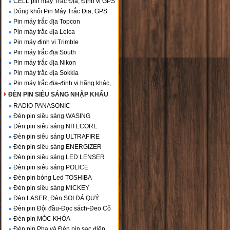
CELL pin máy Trắc Địa, Định vị GPS
Đóng khối Pin Máy Trắc Địa, GPS
Pin máy trắc địa Topcon
Pin máy trắc địa Leica
Pin máy định vị Trimble
Pin máy trắc địa South
Pin máy trắc địa Nikon
Pin máy trắc địa Sokkia
Pin máy trắc địa-định vị hãng khác,..
ĐÈN PIN SIÊU SÁNG NHẬP KHẨU
RADIO PANASONIC
Đèn pin siêu sáng WASING
Đèn pin siêu sáng NITECORE
Đèn pin siêu sáng ULTRAFIRE
Đèn pin siêu sáng ENERGIZER
Đèn pin siêu sáng LED LENSER
Đèn pin siêu sáng POLICE
Đèn pin bóng Led TOSHIBA
Đèn pin siêu sáng MICKEY
Đèn LASER, Đèn SOI ĐÁ QUÝ
Đèn pin Đội đầu-Đọc sách-Đeo Cổ
Đèn pin MÓC KHÓA
Đèn pin Pha và Đèn pin sạc điện