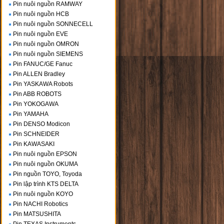
Pin nuôi nguồn RAMWAY
Pin nuôi nguồn HCB
Pin nuôi nguồn SONNECELL
Pin nuôi nguồn EVE
Pin nuôi nguồn OMRON
Pin nuôi nguồn SIEMENS
Pin FANUC/GE Fanuc
Pin ALLEN Bradley
Pin YASKAWA Robots
Pin ABB ROBOTS
Pin YOKOGAWA
Pin YAMAHA
Pin DENSO Modicon
Pin SCHNEIDER
Pin KAWASAKI
Pin nuôi nguồn EPSON
Pin nuôi nguồn OKUMA
Pin nguồn TOYO, Toyoda
Pin lập trình KTS DELTA
Pin nuôi nguồn KOYO
Pin NACHI Robotics
Pin MATSUSHITA