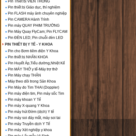
Pin Thiết bị VIỄN THÔNG
Pin thiết bị Giáo dục, thí nghiệm
Pin FLASH máy ảnh chuyên nghiệp
Pin CAMERA Hành Trình
Pin máy QUAY PHIM TRƯỜNG
Pin Máy Quay FlyCam; Pin FLYCAM
Pin ĐÈN LED; Pin chuỗi đèn LED
PIN THIẾT BỊ Y TẾ - Y KHOA
Pin cho Bơm tiêm điện Y Khoa
Pin thiết bị NHÃN KHOA
Pin Huyết Áp,Tiểu đường,Nhiệt Kế
Pin MÁY THỞ y tế-Máy trợ thở
Pin Máy chạy THẬN
Máy theo dõi trong Sản Khoa
Pin Máy đo Tim THAI (Doppler)
Pin máy điện tim, Pin máy sốc Tim
Pin máy khoan Y Tế
Pin máy X-quang Y Khoa
Pin máy hút Đờm (dịch) Y tế
Pin máy soi đáy mắt, máy soi tai
Pin máy Truyền dịch Y Tế
Pin máy Xét nghiệp y khoa