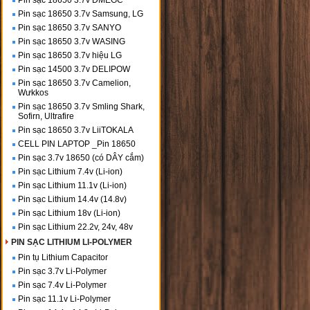
Pin sạc 18650 3.7v DMEGC
Pin sạc 18650 3.7v Samsung, LG
Pin sạc 18650 3.7v SANYO
Pin sạc 18650 3.7v WASING
Pin sạc 18650 3.7v hiệu LG
Pin sạc 14500 3.7v DELIPOW
Pin sạc 18650 3.7v Camelion,
Wưkkos
Pin sạc 18650 3.7v Smling Shark,
Sofirn, Ultrafire
Pin sạc 18650 3.7v LiiTOKALA
CELL PIN LAPTOP _Pin 18650
Pin sạc 3.7v 18650 (có DÂY cắm)
Pin sạc Lithium 7.4v (Li-ion)
Pin sạc Lithium 11.1v (Li-ion)
Pin sạc Lithium 14.4v (14.8v)
Pin sạc Lithium 18v (Li-ion)
Pin sạc Lithium 22.2v, 24v, 48v
PIN SẠC LITHIUM LI-POLYMER
Pin tụ Lithium Capacitor
Pin sạc 3.7v Li-Polymer
Pin sạc 7.4v Li-Polymer
Pin sạc 11.1v Li-Polymer