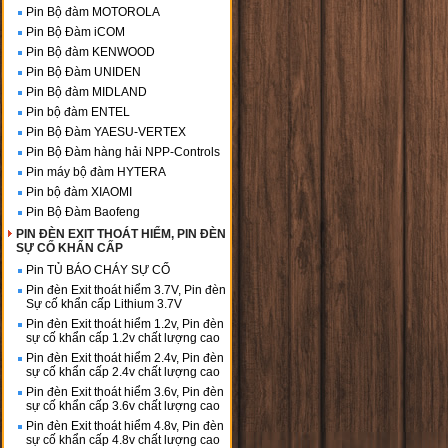
Pin Bộ đàm MOTOROLA
Pin Bộ Đàm iCOM
Pin Bộ đàm KENWOOD
Pin Bộ Đàm UNIDEN
Pin Bộ đàm MIDLAND
Pin bộ đàm ENTEL
Pin Bộ Đàm YAESU-VERTEX
Pin Bộ Đàm hàng hải NPP-Controls
Pin máy bộ đàm HYTERA
Pin bộ đàm XIAOMI
Pin Bộ Đàm Baofeng
PIN ĐÈN EXIT THOÁT HIỂM, PIN ĐÈN
SỰ CỐ KHẨN CẤP
Pin TỦ BÁO CHÁY SỰ CỐ
Pin đèn Exit thoát hiểm 3.7V, Pin đèn
Sự cố khẩn cấp Lithium 3.7V
Pin đèn Exit thoát hiểm 1.2v, Pin đèn
sự cố khẩn cấp 1.2v chất lượng cao
Pin đèn Exit thoát hiểm 2.4v, Pin đèn
sự cố khẩn cấp 2.4v chất lượng cao
Pin đèn Exit thoát hiểm 3.6v, Pin đèn
sự cố khẩn cấp 3.6v chất lượng cao
Pin đèn Exit thoát hiểm 4.8v, Pin đèn
sự cố khẩn cấp 4.8v chất lượng cao