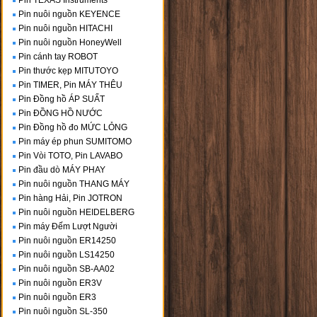
Pin TEXAS Instruments
Pin nuôi nguồn KEYENCE
Pin nuôi nguồn HITACHI
Pin nuôi nguồn HoneyWell
Pin cánh tay ROBOT
Pin thước kẹp MITUTOYO
Pin TIMER, Pin MÁY THÊU
Pin Đồng hồ ÁP SUẤT
Pin ĐỒNG HỒ NƯỚC
Pin Đồng hồ đo MỨC LỎNG
Pin máy ép phun SUMITOMO
Pin Vòi TOTO, Pin LAVABO
Pin đầu dò MÁY PHAY
Pin nuôi nguồn THANG MÁY
Pin hàng Hải, Pin JOTRON
Pin nuôi nguồn HEIDELBERG
Pin máy Đếm Lượt Người
Pin nuôi nguồn ER14250
Pin nuôi nguồn LS14250
Pin nuôi nguồn SB-AA02
Pin nuôi nguồn ER3V
Pin nuôi nguồn ER3
Pin nuôi nguồn SL-350