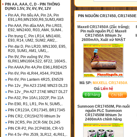
PIN AA, AAA, C, D - PIN THÔNG
DỤNG 1.5V, 3V, 6V, 9V, 12V
Pin AA, Pin tiểu AA, Pin 2A, Pin
PIN NGUỒN CR17450, CR17450E
E91,LR6,MN1500,R6,SUM3,AM3
Pin AAA, Pin đũa AAA, Pin LR03,
Maxell CR17450A (Zắc trắng);
E92, MN2400, R03, AM4, SUM4..
Pin nuôi nguồn PLC Maxell
CR17450A lithium 3v
Pin trung C, Pin LR14, MN1400,
2600mAh, Xuất xứ NHẬT
E93, R14, UM2, SUM2, AM2,..
Pin đại D, Pin LR20, MN1300, E95,
R20, SUM1, AM1, UM1,..
Pin 9V, Pin vuông 9V, Pin
6LR61,MN1604,522, 6F22, 1604S..
Pin AAAA,Pin 4A,Pin E96,LR8D425
Pin 6V, Pin 4LR44, A544, PX28A
Pin 6V, Pin Lantern 4R25, EN529
Mã SP:
MAXELL CR17450A
Pin 12v _Pin A23 23AE MN23 DL23
Giá
Liên hệ
Pin 12v _Pin A27 27AE MN27 DL27
Pin A32, Pin 10A L1022F, Pin 11A
Pin E90, R1, LR1, Pin N, SUM5,..
Sunmoon CR17450M, Pin nuôi
PIN CR123A, CR17345, BR17345
nguồn PLC Sunmoon
CR17450M lithium 3v
PIN CR2, CR15H270 lithium 3v
2400mAh chính hãng
PIN 2CR5, Pin 2CR-5W, DL245
PIN CR-P2, Pin 2CP4036, CR-V3
Pin 4.5v -Pin J539, 3LR12, 4LR61,..