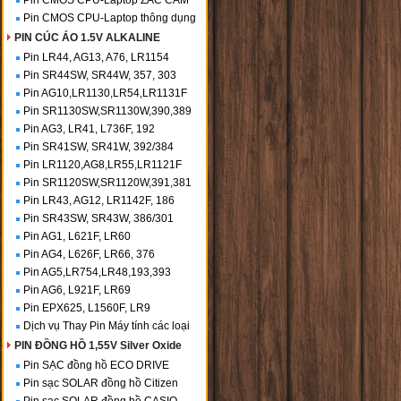
Pin CMOS CPU-Laptop ZẮC CẮM
Pin CMOS CPU-Laptop thông dụng
PIN CÚC ÁO 1.5V ALKALINE
Pin LR44, AG13, A76, LR1154
Pin SR44SW, SR44W, 357, 303
Pin AG10,LR1130,LR54,LR1131F
Pin SR1130SW,SR1130W,390,389
Pin AG3, LR41, L736F, 192
Pin SR41SW, SR41W, 392/384
Pin LR1120,AG8,LR55,LR1121F
Pin SR1120SW,SR1120W,391,381
Pin LR43, AG12, LR1142F, 186
Pin SR43SW, SR43W, 386/301
Pin AG1, L621F, LR60
Pin AG4, L626F, LR66, 376
Pin AG5,LR754,LR48,193,393
Pin AG6, L921F, LR69
Pin EPX625, L1560F, LR9
Dịch vụ Thay Pin Máy tính các loại
PIN ĐỒNG HỒ 1,55V Silver Oxide
Pin SẠC đồng hồ ECO DRIVE
Pin sạc SOLAR đồng hồ Citizen