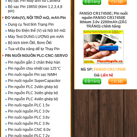
Bộ sạc Pin Máy ảnh và Camera
Bộ sạc Pin 18650 (Kèm 1,2,3,4,8
pin)
FANSO CR17450E; Pin nuôi
ĐO Volts(V), NỘI TRỞ mΩ, mAh Pin
nguồn FANSO CR17450E
lithium 3.0v 2200mAh (ZẮC
Dụng cụ Test tình Trạng Pin
TRẮNG) chính hãng
Máy Đo Điện thế (V) và Nội trở mΩ
Máy Test DUNG LƯỢNG pin mAh
Bộ kích bình Ôtô, Bơm Ôtô
Tua-vít Đa năng để tự Thay Pin
PIN NUÔI NGUỒN PLC-CNC-SERVO
Pin nguồn gắn 2 chân thép hàn
Pin nguồn chịu nhiệt cao 125°C
Mã SP:
FANSO CR17450E
Pin nuôi nguồn Pin sạc NiMH
Giá
Liên hệ
Pin nuôi nguồn SuperCapacitor
Pin nguồn PLC 2viên ghép bộ
Pin nguồn PLC 3viên ghép bộ
Pin nguồn PLC 4viên ghép bộ
Pin nuôi nguồn PLC 1.5v
Pin nuôi nguồn PLC 3.0v
Pin nuôi nguồn PLC 3.6v
Pin nuôi nguồn PLC 3.9v
Pin nuôi nguồn CNC 6.0v
Pin nuôi nguồn PLC 7.2v