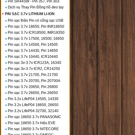
Pin SR44SW - Pin 357, Pin 303
Dịch vụ Thay Pin Đồng hồ đeo tay
PIN SẠC 3.7v LITHIUM LI-ION
Pin sạc thân Pin có cổng sạc USB
Pin sạc 3.7v 18650, Pin INR18650
Pin sạc 3.7v ICR18500, IMR18350
Pin sạc 3.7v 17500, 16500, 16650
Pin sạc 3.7v 14500, Pin 14505
Pin sạc 3.7v 14430, Pin 14650
Pin sạc 3.7v 10440, ICR10440
Pin sạc 3v-3.7v ICR123A, 16340
Pin sạc 3v-3.7v ICR2, CR14250
Pin sạc 3.7v 21700, Pin 21700
Pin sạc 3.7v 20700, Pin 20700A
Pin sạc 3.7v 20650, Pin 26800
Pin sạc 3.7v 26650, Pin 26650
Pin 3.2v LifeP04 14505, 14330
Pin 3.2v LifeP04 18650, 26650
Pin 3.2v LifeP04 32700, 32140
Pin sạc 18650 3.7v PANASONIC
Pin sạc 18650 3.7v hiệu EVE
Pin sạc 18650 3.7v NITECORE