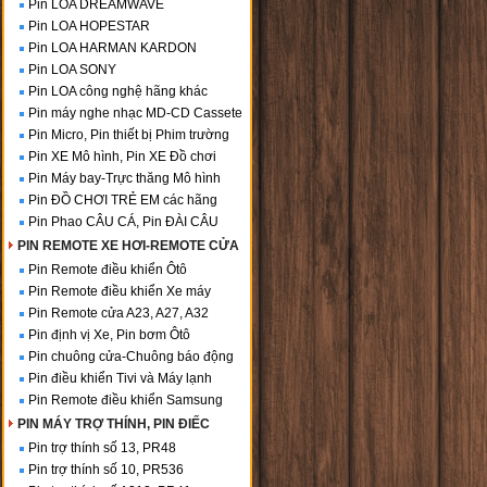
Pin LOA DREAMWAVE
Pin LOA HOPESTAR
Pin LOA HARMAN KARDON
Pin LOA SONY
Pin LOA công nghệ hãng khác
Pin máy nghe nhạc MD-CD Cassete
Pin Micro, Pin thiết bị Phim trường
Pin XE Mô hình, Pin XE Đồ chơi
Pin Máy bay-Trực thăng Mô hình
Pin ĐỒ CHƠI TRẺ EM các hãng
Pin Phao CÂU CÁ, Pin ĐÀI CÂU
PIN REMOTE XE HƠI-REMOTE CỬA
Pin Remote điều khiển Ôtô
Pin Remote điều khiển Xe máy
Pin Remote cửa A23, A27, A32
Pin định vị Xe, Pin bơm Ôtô
Pin chuông cửa-Chuông báo động
Pin điều khiển Tivi và Máy lạnh
Pin Remote điều khiển Samsung
PIN MÁY TRỢ THÍNH, PIN ĐIẾC
Pin trợ thính số 13, PR48
Pin trợ thính số 10, PR536