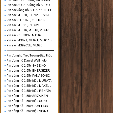
Pin sạc SOLAR đồng hồ CASIO
Pin sạc SOLAR đồng hồ SEIKO
Pin sạc đồng hồ SOLAR KINETIC
Pin sạc MT920, CTL920, TS920
Pin sạc CTL1025, CTL1616F
Pin sạc MT621, CTL621
Pin sạc MT616, MT516, MT416
Pin sạc CLB3032, MT1620
Pin sạc MS621, ML621, ML614S
Pin sạc MS920SE, ML920
-----------------------------------------------
Pin đồnghồ TreoTường-Báo thức
Pin đồng hồ Daniel Wellington
Pin đồng hồ 1.55v-3v SEIKO
Pin đồng hồ 1,55v ENERGIZER
Pin đồng hồ 1,55v PANASONIC
Pin đồng hồ 1,55v hiệu MURATA
Pin đồng hồ 1,55v hiệu MAXELL
Pin đồng hồ 1,55v hiệu RENATA
Pin đồng hồ 1,55v SEIZAIKEN
Pin đồng hồ 1,55v hiệu SONY
Pin đồng hồ 1,55v CAMELION
Pin đồng hồ 1,55v hiệu VINNIC