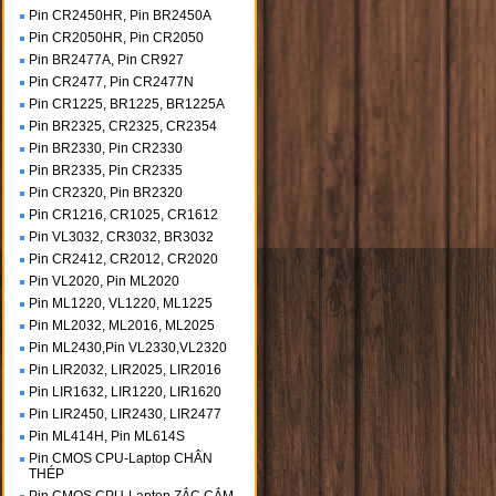
Pin CR2450HR, Pin BR2450A
Pin CR2050HR, Pin CR2050
Pin BR2477A, Pin CR927
Pin CR2477, Pin CR2477N
Pin CR1225, BR1225, BR1225A
Pin BR2325, CR2325, CR2354
Pin BR2330, Pin CR2330
Pin BR2335, Pin CR2335
Pin CR2320, Pin BR2320
Pin CR1216, CR1025, CR1612
Pin VL3032, CR3032, BR3032
Pin CR2412, CR2012, CR2020
Pin VL2020, Pin ML2020
Pin ML1220, VL1220, ML1225
Pin ML2032, ML2016, ML2025
Pin ML2430,Pin VL2330,VL2320
Pin LIR2032, LIR2025, LIR2016
Pin LIR1632, LIR1220, LIR1620
Pin LIR2450, LIR2430, LIR2477
Pin ML414H, Pin ML614S
Pin CMOS CPU-Laptop CHÂN
THÉP