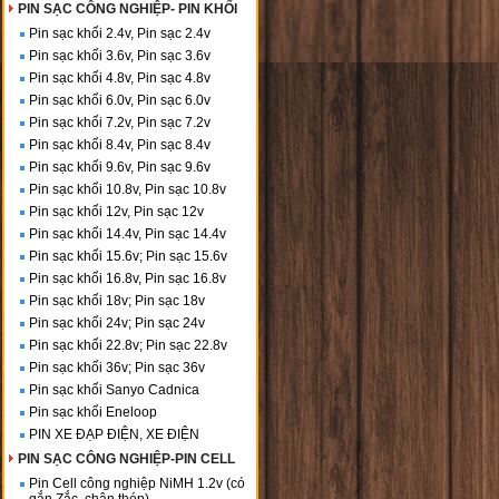
PIN SẠC CÔNG NGHIỆP- PIN KHỐI
Pin sạc khối 2.4v, Pin sạc 2.4v
Pin sạc khối 3.6v, Pin sạc 3.6v
Pin sạc khối 4.8v, Pin sạc 4.8v
Pin sạc khối 6.0v, Pin sạc 6.0v
Pin sạc khối 7.2v, Pin sạc 7.2v
Pin sạc khối 8.4v, Pin sạc 8.4v
Pin sạc khối 9.6v, Pin sạc 9.6v
Pin sạc khối 10.8v, Pin sạc 10.8v
Pin sạc khối 12v, Pin sạc 12v
Pin sạc khối 14.4v, Pin sạc 14.4v
Pin sạc khối 15.6v; Pin sạc 15.6v
Pin sạc khối 16.8v, Pin sạc 16.8v
Pin sạc khối 18v; Pin sạc 18v
Pin sạc khối 24v; Pin sạc 24v
Pin sạc khối 22.8v; Pin sạc 22.8v
Pin sạc khối 36v; Pin sạc 36v
Pin sạc khối Sanyo Cadnica
Pin sạc khối Eneloop
PIN XE ĐẠP ĐIỆN, XE ĐIỆN
PIN SẠC CÔNG NGHIỆP-PIN CELL
Pin Cell công nghiệp NiMH 1.2v (có