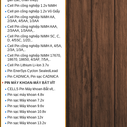
gắn Zắc, chân thép)
Cell Pin công nghiệp 1.2v NiMH
Cell pin công nghiệp 1.2v Vỏ Giấy
Cell Pin công nghiệp NiMH AA,
2/3AA, 4/5AA, 1/3AA
Cell Pin công nghiệp NiMH AAA,
2/3AAA, 1/3AAA,..
Cell Pin công nghiệp NiMH SC, C,
D, 4/5SC, 1/2D,..
Cell Pin công nghiệp NiMH A, 4/5A,
2/3A, 1/3A,..
Cell Pin công nghiệp NiMH 17670,
18670, 18650, 4/3AF, 7/5A,..
Cell Pin Lithium Li-Ion 3.7v
Pin EnerSys Cyclon SealedLead
Pin CADNICA, Pin sạc CADNICA
PIN MÁY KHOAN-MÁY BẮT VÍT
CELLS Pin Máy khoan-Bắt vít,..
Pin sạc máy khoan 4.8v
Pin sạc Máy khoan 7.2v
Pin sạc Máy khoan 9.6v
Pin sạc Máy khoan 10.8v
Pin sạc Máy khoan 12v
Pin sạc Máy khoan 13.2v