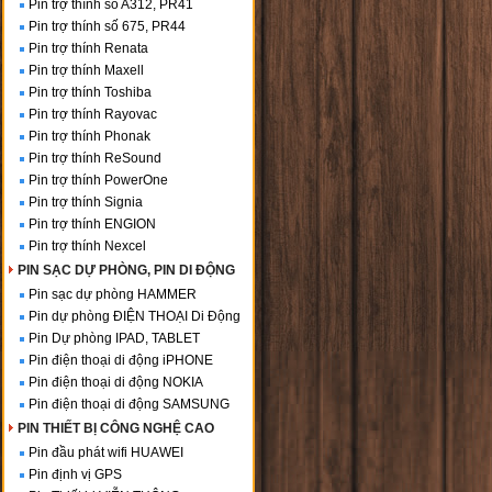
Pin trợ thính số A312, PR41
Pin trợ thính số 675, PR44
Pin trợ thính Renata
Pin trợ thính Maxell
Pin trợ thính Toshiba
Pin trợ thính Rayovac
Pin trợ thính Phonak
Pin trợ thính ReSound
Pin trợ thính PowerOne
Pin trợ thính Signia
Pin trợ thính ENGION
Pin trợ thính Nexcel
PIN SẠC DỰ PHÒNG, PIN DI ĐỘNG
Pin sạc dự phòng HAMMER
Pin dự phòng ĐIỆN THOẠI Di Động
Pin Dự phòng IPAD, TABLET
Pin điện thoại di động iPHONE
Pin điện thoại di động NOKIA
Pin điện thoại di động SAMSUNG
PIN THIẾT BỊ CÔNG NGHỆ CAO
Pin đầu phát wifi HUAWEI
Pin định vị GPS