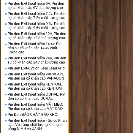
Pin đèn Exit thoát hiểm 6V, Pin đèn
sự cố khẩn cấp 6V chất lượng cao
Pin đèn Exit thoát hiểm 7.2v, Pin đèn
sự cố khẩn cấp 7.2v chất lượng cao
Pin đèn Exit thoát hiểm 9.6v, Pin đèn
sự cố khẩn cấp 9.6v chất lượng cao
Pin đèn Exit thoát hiểm 12V, Pin đèn
sự cố khẩn cấp 12V chất lượng cao
Pin đèn Exit thoát hiểm 14.4v, Pin
đèn sự cố khẩn cấp 14.4v chất
lượng cao
Pin đèn Exit thoát hiểm 24V, Pin đèn
sự cố khẩn cấp 24V chất lượng cao
Pin đèn Exit-Cyclon Seal Lead Acid
Pin đèn Exit thoát hiểm PARAGON,
Pin đèn sự cố khẩn cấp PARAGON
Pin đèn Exit thoát hiểm KENTOM,
Pin đèn sự cố khẩn cấp KENTOM
Pin đèn Exit thoát hiểm DUHAL, Pin
đèn sự cố khẩn cấp DUHAL
Pin đèn Exit thoát hiểm MẮT MÈO,
Pin đèn sự cố khẩn cấp MẮT CÁO
Pin Đèn BÁO CHÁY, BÁO KHÓI
Pin đèn Exit thoát hiểm - Sự cố Khẩn
cấp /Vỏ trắng-chất lượng không tốt
bằng NiMH vỏ XANH