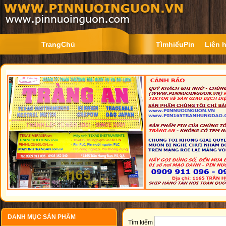
TrangChủ
TìmhiểuPin
Liên 
DANH MỤC SẢN PHẨM
Tìm kiếm