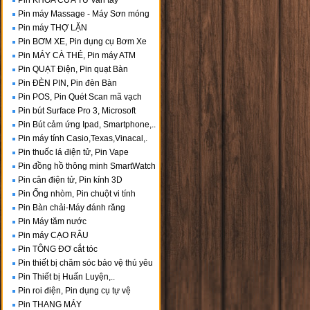
Pin KHÓA CỬA TỪ vân tay
Pin máy Massage - Máy Sơn móng
Pin máy THỢ LẶN
Pin BƠM XE, Pin dụng cụ Bơm Xe
Pin MÁY CÀ THẺ, Pin máy ATM
Pin QUẠT Điện, Pin quạt Bàn
Pin ĐÈN PIN, Pin đèn Bàn
Pin POS, Pin Quét Scan mã vạch
Pin bút Surface Pro 3, Microsoft
Pin Bút cảm ứng Ipad, Smartphone,..
Pin máy tính Casio,Texas,Vinacal,.
Pin thuốc lá điện tử, Pin Vape
Pin đồng hồ thông minh SmartWatch
Pin cân điện tử, Pin kính 3D
Pin Ống nhòm, Pin chuột vi tính
Pin Bàn chải-Máy đánh răng
Pin Máy tăm nước
Pin máy CẠO RÂU
Pin TÔNG ĐƠ cắt tóc
Pin thiết bị chăm sóc bảo vệ thú yêu
Pin Thiết bị Huấn Luyện,..
Pin roi điện, Pin dụng cụ tự vệ
Pin THANG MÁY