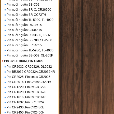
Pin nuôi nguồn SB-C02
Pin nuôi nguồn BR-C, CR26500
Pin nuôi nguồn BR-CCF2TH
Pin nuôi nguồn TL-5920, TL-4920
Pin nuôi nguồn DX34615
Pin nuôi nguồn CR34615
Pin nuôi nguồn LS33600, LSH20
Pin nuôi nguồn SL-780, SL-2780
Pin nuôi nguồn ER34615
Pin nuôi nguồn TL-5930, TL-4930
Pin nuôi nguồn SB-D02, XL-205F
PIN 3V LITHIUM, PIN CMOS
Pin CR2032, CR2032H, DL2032
Pin BR2032,CR2032A,CR2032HR
Pin CR2025, Pin cmos CR2025
Pin CR2016, Pin Cmos CR2016
Pin CR1220, Pin 3v CR1220
Pin CR1620, Pin 3v CR1620
Pin CR1616, Pin 3v CR1616
Pin CR1632, Pin BR1632A
Pin CR2430; Pin CR2430E
Pin CR2450, Pin CR2450N