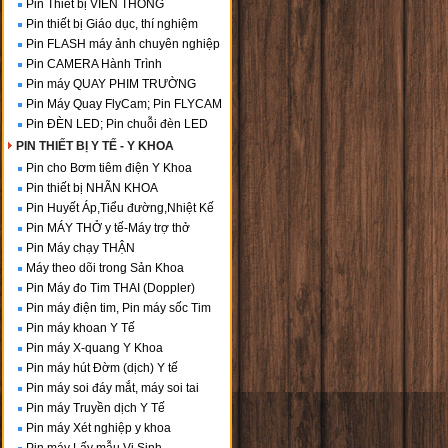
Pin Thiết bị VIỄN THÔNG
Pin thiết bị Giáo dục, thí nghiệm
Pin FLASH máy ảnh chuyên nghiệp
Pin CAMERA Hành Trình
Pin máy QUAY PHIM TRƯỜNG
Pin Máy Quay FlyCam; Pin FLYCAM
Pin ĐÈN LED; Pin chuỗi đèn LED
PIN THIẾT BỊ Y TẾ - Y KHOA
Pin cho Bơm tiêm điện Y Khoa
Pin thiết bị NHÃN KHOA
Pin Huyết Áp,Tiểu đường,Nhiệt Kế
Pin MÁY THỞ y tế-Máy trợ thở
Pin Máy chạy THẬN
Máy theo dõi trong Sản Khoa
Pin Máy đo Tim THAI (Doppler)
Pin máy điện tim, Pin máy sốc Tim
Pin máy khoan Y Tế
Pin máy X-quang Y Khoa
Pin máy hút Đờm (dịch) Y tế
Pin máy soi đáy mắt, máy soi tai
Pin máy Truyền dịch Y Tế
Pin máy Xét nghiệp y khoa