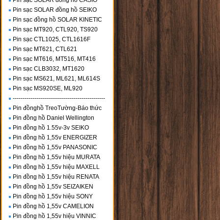
Pin sạc SOLAR đồng hồ CASIO
Pin sạc SOLAR đồng hồ SEIKO
Pin sạc đồng hồ SOLAR KINETIC
Pin sạc MT920, CTL920, TS920
Pin sạc CTL1025, CTL1616F
Pin sạc MT621, CTL621
Pin sạc MT616, MT516, MT416
Pin sạc CLB3032, MT1620
Pin sạc MS621, ML621, ML614S
Pin sạc MS920SE, ML920
-----------------------------------------------
Pin đồnghồ TreoTường-Báo thức
Pin đồng hồ Daniel Wellington
Pin đồng hồ 1.55v-3v SEIKO
Pin đồng hồ 1,55v ENERGIZER
Pin đồng hồ 1,55v PANASONIC
Pin đồng hồ 1,55v hiệu MURATA
Pin đồng hồ 1,55v hiệu MAXELL
Pin đồng hồ 1,55v hiệu RENATA
Pin đồng hồ 1,55v SEIZAIKEN
Pin đồng hồ 1,55v hiệu SONY
Pin đồng hồ 1,55v CAMELION
Pin đồng hồ 1,55v hiệu VINNIC