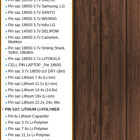
Pin sạc 18650 3.7v DMEGC
Pin sạc 18650 3.7v Samsung, LG
Pin sạc 18650 3.7v SANYO
Pin sạc 18650 3.7v WASING
Pin sạc 18650 3.7v hiệu LG
Pin sạc 14500 3.7v DELIPOW
Pin sạc 18650 3.7v Camelion,
Wưkkos
Pin sạc 18650 3.7v Smling Shark,
Sofirn, Ultrafire
Pin sạc 18650 3.7v LiiTOKALA
CELL PIN LAPTOP _Pin 18650
Pin sạc 3.7v 18650 (có DÂY cắm)
Pin sạc Lithium 7.4v (Li-ion)
Pin sạc Lithium 11.1v (Li-ion)
Pin sạc Lithium 14.4v (14.8v)
Pin sạc Lithium 18v (Li-ion)
Pin sạc Lithium 22.2v, 24v, 48v
PIN SẠC LITHIUM LI-POLYMER
Pin tụ Lithium Capacitor
Pin sạc 3.7v Li-Polymer
Pin sạc 7.4v Li-Polymer
Pin sạc 11.1v Li-Polymer