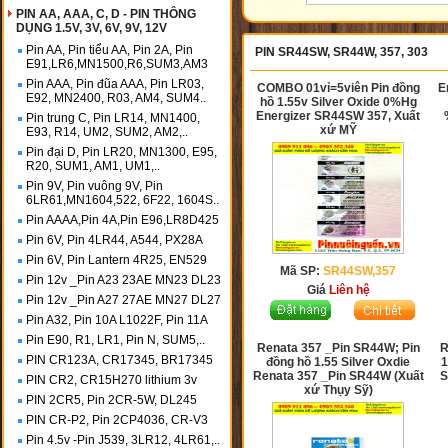
PIN AA, AAA, C, D - PIN THÔNG
DỤNG 1.5V, 3V, 6V, 9V, 12V
Pin AA, Pin tiểu AA, Pin 2A, Pin
PIN SR44SW, SR44W, 357, 303
E91,LR6,MN1500,R6,SUM3,AM3
Pin AAA, Pin đũa AAA, Pin LR03,
COMBO 01vỉ=5viên Pin đồng
E
E92, MN2400, R03, AM4, SUM4..
hồ 1.55v Silver Oxide 0%Hg
Energizer SR44SW 357, Xuất
Pin trung C, Pin LR14, MN1400,
xứ MỸ
E93, R14, UM2, SUM2, AM2,..
Pin đại D, Pin LR20, MN1300, E95,
R20, SUM1, AM1, UM1,..
Pin 9V, Pin vuông 9V, Pin
6LR61,MN1604,522, 6F22, 1604S..
Pin AAAA,Pin 4A,Pin E96,LR8D425
Pin 6V, Pin 4LR44, A544, PX28A
Pin 6V, Pin Lantern 4R25, EN529
Mã SP:
SR44SW,357
Pin 12v _Pin A23 23AE MN23 DL23
Giá
Liên hệ
Pin 12v _Pin A27 27AE MN27 DL27
Pin A32, Pin 10A L1022F, Pin 11A
Pin E90, R1, LR1, Pin N, SUM5,..
Renata 357 _Pin SR44W; Pin
R
PIN CR123A, CR17345, BR17345
đồng hồ 1.55 Silver Oxdie
1
Renata 357 _Pin SR44W (Xuất
S
PIN CR2, CR15H270 lithium 3v
xứ Thụy Sỹ)
PIN 2CR5, Pin 2CR-5W, DL245
PIN CR-P2, Pin 2CP4036, CR-V3
Pin 4.5v -Pin J539, 3LR12, 4LR61,..