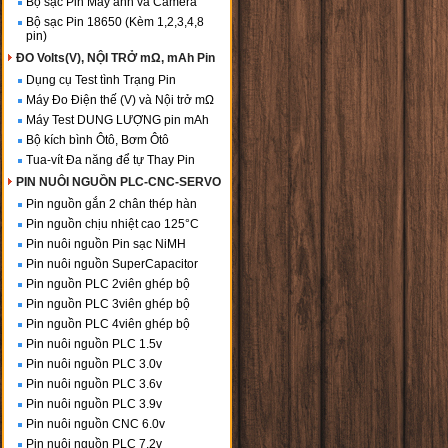
Bộ sạc Pin Máy ảnh và Camera
Bộ sạc Pin 18650 (Kèm 1,2,3,4,8
pin)
ĐO Volts(V), NỘI TRỞ mΩ, mAh Pin
Dụng cụ Test tình Trạng Pin
Máy Đo Điện thế (V) và Nội trở mΩ
Máy Test DUNG LƯỢNG pin mAh
Bộ kích bình Ôtô, Bơm Ôtô
Tua-vít Đa năng để tự Thay Pin
PIN NUÔI NGUỒN PLC-CNC-SERVO
Pin nguồn gắn 2 chân thép hàn
Pin nguồn chịu nhiệt cao 125°C
Pin nuôi nguồn Pin sạc NiMH
Pin nuôi nguồn SuperCapacitor
Pin nguồn PLC 2viên ghép bộ
Pin nguồn PLC 3viên ghép bộ
Pin nguồn PLC 4viên ghép bộ
Pin nuôi nguồn PLC 1.5v
Pin nuôi nguồn PLC 3.0v
Pin nuôi nguồn PLC 3.6v
Pin nuôi nguồn PLC 3.9v
Pin nuôi nguồn CNC 6.0v
Pin nuôi nguồn PLC 7.2v