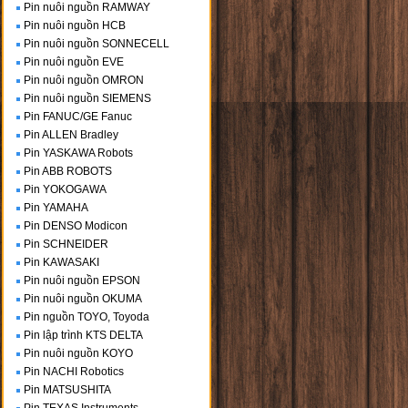
Pin nuôi nguồn RAMWAY
Pin nuôi nguồn HCB
Pin nuôi nguồn SONNECELL
Pin nuôi nguồn EVE
Pin nuôi nguồn OMRON
Pin nuôi nguồn SIEMENS
Pin FANUC/GE Fanuc
Pin ALLEN Bradley
Pin YASKAWA Robots
Pin ABB ROBOTS
Pin YOKOGAWA
Pin YAMAHA
Pin DENSO Modicon
Pin SCHNEIDER
Pin KAWASAKI
Pin nuôi nguồn EPSON
Pin nuôi nguồn OKUMA
Pin nguồn TOYO, Toyoda
Pin lập trình KTS DELTA
Pin nuôi nguồn KOYO
Pin NACHI Robotics
Pin MATSUSHITA