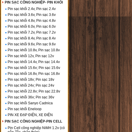
PIN SẠC CÔNG NGHIỆP- PIN KHỐI
Pin sạc khối 2.4v, Pin sạc 2.4v
Pin sạc khối 3.6v, Pin sạc 3.6v
Pin sạc khối 4.8v, Pin sạc 4.8v
Pin sạc khối 6.0v, Pin sạc 6.0v
Pin sạc khối 7.2v, Pin sạc 7.2v
Pin sạc khối 8.4v, Pin sạc 8.4v
Pin sạc khối 9.6v, Pin sạc 9.6v
Pin sạc khối 10.8v, Pin sạc 10.8v
Pin sạc khối 12v, Pin sạc 12v
Pin sạc khối 14.4v, Pin sạc 14.4v
Pin sạc khối 15.6v; Pin sạc 15.6v
Pin sạc khối 16.8v, Pin sạc 16.8v
Pin sạc khối 18v; Pin sạc 18v
Pin sạc khối 24v; Pin sạc 24v
Pin sạc khối 22.8v; Pin sạc 22.8v
Pin sạc khối 36v; Pin sạc 36v
Pin sạc khối Sanyo Cadnica
Pin sạc khối Eneloop
PIN XE ĐẠP ĐIỆN, XE ĐIỆN
PIN SẠC CÔNG NGHIỆP-PIN CELL
Pin Cell công nghiệp NiMH 1.2v (có