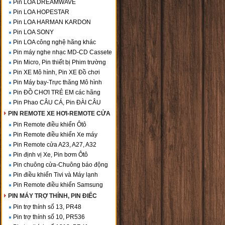
Pin LOA DREAMWAVE
Pin LOA HOPESTAR
Pin LOA HARMAN KARDON
Pin LOA SONY
Pin LOA công nghệ hãng khác
Pin máy nghe nhạc MD-CD Cassete
Pin Micro, Pin thiết bị Phim trường
Pin XE Mô hình, Pin XE Đồ chơi
Pin Máy bay-Trực thăng Mô hình
Pin ĐỒ CHƠI TRẺ EM các hãng
Pin Phao CÂU CÁ, Pin ĐÀI CÂU
PIN REMOTE XE HƠI-REMOTE CỬA
Pin Remote điều khiển Ôtô
Pin Remote điều khiển Xe máy
Pin Remote cửa A23, A27, A32
Pin định vị Xe, Pin bơm Ôtô
Pin chuông cửa-Chuông báo động
Pin điều khiển Tivi và Máy lạnh
Pin Remote điều khiển Samsung
PIN MÁY TRỢ THÍNH, PIN ĐIẾC
Pin trợ thính số 13, PR48
Pin trợ thính số 10, PR536