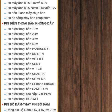
Pin Máy ảnh KTS 3.0v và 6.0v
Pin Máy ảnh KTS NiMh 3,6v đến 12v
Pin đèn Flash máy chụp ảnh
Pin đo sáng máy ảnh chụp phim
PIN ĐIỆN THOẠI BÀN KHÔNG DÂY
Pin điện thoại bàn 1.2v
Pin điện thoại bàn 2.4v
Pin điện thoại bàn 3.6v
Pin điện thoại bàn 4.8v
Pin điện thoại bàn PANASONIC
Pin điện thoại bàn UNIDEN
Pin điện thoại bàn VIETTEL
Pin điện thoại bàn SONY
Pin điện thoại bàn VTECH
Pin điện thoại bàn SHARPS
Pin điện thoại bàn SIEMENS
Pin điện thoại bàn GPhone Huawei
Pin điện thoại bàn CAMELION
Pin điện thoại cao cấp GREPOW
Pin điện thoại HUAWEI
PIN BỘ ĐÀM-THAY PIN BỘ ĐÀM
Đóng pin Bộ Đàm 3.6v, 4.8v, 6v, 7.2v