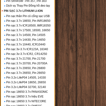
Pin SR44SW - Pin 357, Pin 303
Dịch vụ Thay Pin Đồng hồ đeo tay
PIN SẠC 3.7v LITHIUM LI-ION
Pin sạc thân Pin có cổng sạc USB
Pin sạc 3.7v 18650, Pin INR18650
Pin sạc 3.7v ICR18500, IMR18350
Pin sạc 3.7v 17500, 16500, 16650
Pin sạc 3.7v 14500, Pin 14505
Pin sạc 3.7v 14430, Pin 14650
Pin sạc 3.7v 10440, ICR10440
Pin sạc 3v-3.7v ICR123A, 16340
Pin sạc 3v-3.7v ICR2, CR14250
Pin sạc 3.7v 21700, Pin 21700
Pin sạc 3.7v 20700, Pin 20700A
Pin sạc 3.7v 20650, Pin 26800
Pin sạc 3.7v 26650, Pin 26650
Pin 3.2v LifeP04 14505, 14330
Pin 3.2v LifeP04 18650, 26650
Pin 3.2v LifeP04 32700, 32140
Pin sạc 18650 3.7v PANASONIC
Pin sạc 18650 3.7v hiệu EVE
Pin sạc 18650 3.7v NITECORE