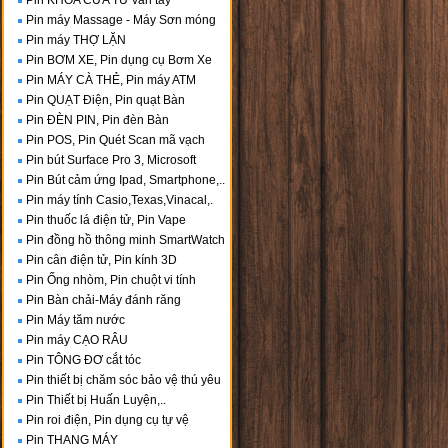
Pin KHÓA CỬA TỪ vân tay
Pin máy Massage - Máy Sơn móng
Pin máy THỢ LẶN
Pin BƠM XE, Pin dụng cụ Bơm Xe
Pin MÁY CÀ THẺ, Pin máy ATM
Pin QUẠT Điện, Pin quạt Bàn
Pin ĐÈN PIN, Pin đèn Bàn
Pin POS, Pin Quét Scan mã vạch
Pin bút Surface Pro 3, Microsoft
Pin Bút cảm ứng Ipad, Smartphone,..
Pin máy tính Casio,Texas,Vinacal,.
Pin thuốc lá điện tử, Pin Vape
Pin đồng hồ thông minh SmartWatch
Pin cân điện tử, Pin kính 3D
Pin Ống nhòm, Pin chuột vi tính
Pin Bàn chải-Máy đánh răng
Pin Máy tăm nước
Pin máy CẠO RÂU
Pin TÔNG ĐƠ cắt tóc
Pin thiết bị chăm sóc bảo vệ thú yêu
Pin Thiết bị Huấn Luyện,..
Pin roi điện, Pin dụng cụ tự vệ
Pin THANG MÁY