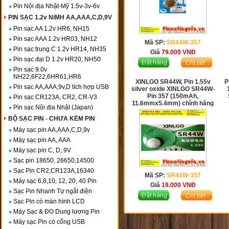
Pin Nội địa Nhật-Mỹ 1.5v-3v-6v
PIN SẠC 1.2v NiMH AA,AAA,C,D,9V
Pin sạc AA 1.2v HR6, NH15
Pin sạc AAA 1.2v HR03, NH12
Mã SP:
SR44W-357
Pin sạc trung C 1.2v HR14, NH35
Giá
79.000
VNĐ
Pin sạc đại D 1.2v HR20, NH50
Pin sạc 9.0v
NH22,6F22,6HR61,HR6
XINLGO SR44W, Pin 1.55v
P
Pin sạc AA,AAA,9v,D tích hợp USB
silver oxide XINLGO SR44W-
Pin 357 (150mAh,
Pin sạc CR123A, CR2, CR-V3
11.6mmx5.4mm) chính hãng
Pin sạc Nội địa Nhật (Japan)
BỘ SẠC PIN - CHƯA KÈM PIN
Máy sạc pin AA,AAA,C,D,9v
Máy sạc pin AA, AAA
Máy sạc pin C, D, 9V
Sạc pin 18650, 26650,14500
Sạc Pin CR2,CR123A,16340
Mã SP:
SR44W-357
Máy sạc 6,8,10, 12, 20, 40 Pin
Giá
19.000
VNĐ
Sạc Pin Nhanh Tự ngắt điện
Sạc Pin có màn hình LCD
Máy Sạc & ĐO Dung lượng Pin
Máy sạc Pin có cổng USB