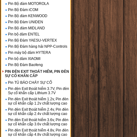
Pin Bộ đàm MOTOROLA
Pin Bộ Đàm iCOM
Pin Bộ đàm KENWOOD
Pin Bộ Đàm UNIDEN
Pin Bộ đàm MIDLAND
Pin bộ đàm ENTEL
Pin Bộ Đàm YAESU-VERTEX
Pin Bộ Đàm hàng hải NPP-Controls
Pin máy bộ đàm HYTERA
Pin bộ đàm XIAOMI
Pin Bộ Đàm Baofeng
PIN ĐÈN EXIT THOÁT HIỂM, PIN ĐÈN
SỰ CỐ KHẨN CẤP
Pin TỦ BÁO CHÁY SỰ CỐ
Pin đèn Exit thoát hiểm 3.7V, Pin đèn
Sự cố khẩn cấp Lithium 3.7V
Pin đèn Exit thoát hiểm 1.2v, Pin đèn
sự cố khẩn cấp 1.2v chất lượng cao
Pin đèn Exit thoát hiểm 2.4v, Pin đèn
sự cố khẩn cấp 2.4v chất lượng cao
Pin đèn Exit thoát hiểm 3.6v, Pin đèn
sự cố khẩn cấp 3.6v chất lượng cao
Pin đèn Exit thoát hiểm 4.8v, Pin đèn
sự cố khẩn cấp 4.8v chất lượng cao