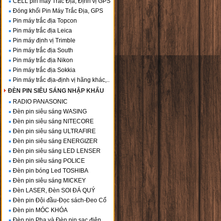
CELL pin máy Trắc Địa, Định vị GPS
Đóng khối Pin Máy Trắc Địa, GPS
Pin máy trắc địa Topcon
Pin máy trắc địa Leica
Pin máy định vị Trimble
Pin máy trắc địa South
Pin máy trắc địa Nikon
Pin máy trắc địa Sokkia
Pin máy trắc địa-định vị hãng khác,..
ĐÈN PIN SIÊU SÁNG NHẬP KHẨU
RADIO PANASONIC
Đèn pin siêu sáng WASING
Đèn pin siêu sáng NITECORE
Đèn pin siêu sáng ULTRAFIRE
Đèn pin siêu sáng ENERGIZER
Đèn pin siêu sáng LED LENSER
Đèn pin siêu sáng POLICE
Đèn pin bóng Led TOSHIBA
Đèn pin siêu sáng MICKEY
Đèn LASER, Đèn SOI ĐÁ QUÝ
Đèn pin Đội đầu-Đọc sách-Đeo Cổ
Đèn pin MÓC KHÓA
Đèn pin Pha và Đèn pin sạc điện