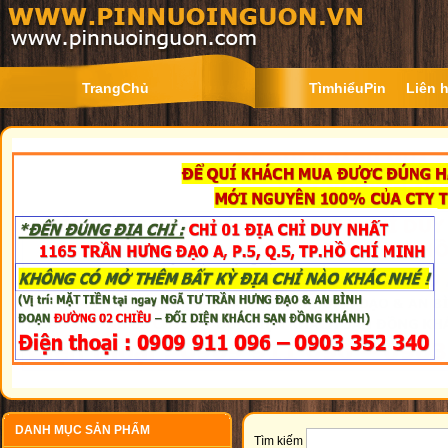
TrangChủ
TìmhiểuPin
Liên 
DANH MỤC SẢN PHẨM
Tìm kiếm