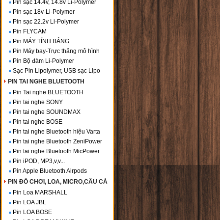
Pin sạc 14.4v, 14.8v Li-Polymer
Pin sạc 18v-Li-Polymer
Pin sạc 22.2v Li-Polymer
Pin FLYCAM
Pin MÁY TÍNH BẢNG
Pin Máy bay-Trực thăng mô hình
Pin Bộ đàm Li-Polymer
Sạc Pin Lipolymer, USB sạc Lipo
PIN TAI NGHE BLUETOOTH
Pin Tai nghe BLUETOOTH
Pin tai nghe SONY
Pin tai nghe SOUNDMAX
Pin tai nghe BOSE
Pin tai nghe Bluetooth hiệu Varta
Pin tai nghe Bluetooth ZeniPower
Pin tai nghe Bluetooth MicPower
Pin iPOD, MP3,v,v...
Pin Apple Bluetooth Airpods
PIN ĐỒ CHƠI, LOA, MICRO,CÂU CÁ
Pin Loa MARSHALL
Pin LOA JBL
Pin LOA BOSE