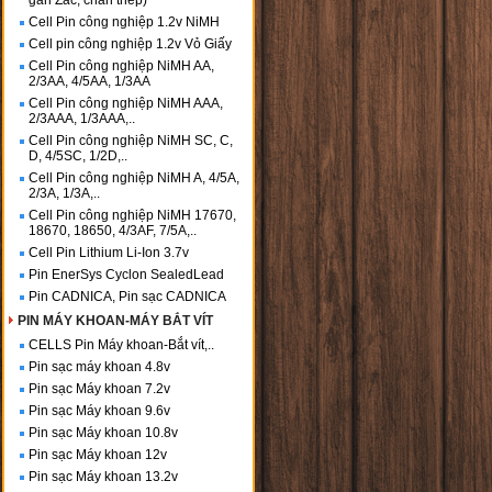
gắn Zắc, chân thép)
Cell Pin công nghiệp 1.2v NiMH
Cell pin công nghiệp 1.2v Vỏ Giấy
Cell Pin công nghiệp NiMH AA,
2/3AA, 4/5AA, 1/3AA
Cell Pin công nghiệp NiMH AAA,
2/3AAA, 1/3AAA,..
Cell Pin công nghiệp NiMH SC, C,
D, 4/5SC, 1/2D,..
Cell Pin công nghiệp NiMH A, 4/5A,
2/3A, 1/3A,..
Cell Pin công nghiệp NiMH 17670,
18670, 18650, 4/3AF, 7/5A,..
Cell Pin Lithium Li-Ion 3.7v
Pin EnerSys Cyclon SealedLead
Pin CADNICA, Pin sạc CADNICA
PIN MÁY KHOAN-MÁY BẮT VÍT
CELLS Pin Máy khoan-Bắt vít,..
Pin sạc máy khoan 4.8v
Pin sạc Máy khoan 7.2v
Pin sạc Máy khoan 9.6v
Pin sạc Máy khoan 10.8v
Pin sạc Máy khoan 12v
Pin sạc Máy khoan 13.2v