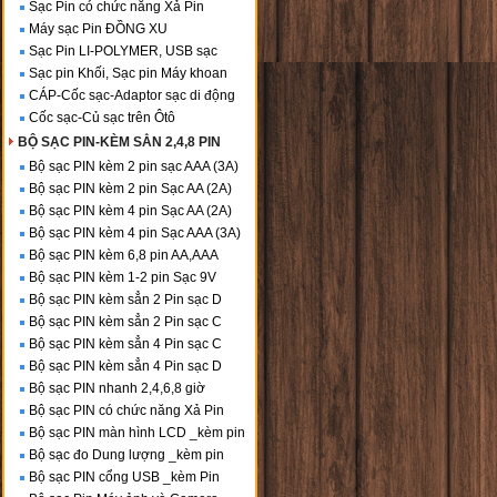
Sạc Pin có chức năng Xả Pin
Máy sạc Pin ĐỒNG XU
Sạc Pin LI-POLYMER, USB sạc
Sạc pin Khối, Sạc pin Máy khoan
CÁP-Cốc sạc-Adaptor sạc di động
Cốc sạc-Củ sạc trên Ôtô
BỘ SẠC PIN-KÈM SẲN 2,4,8 PIN
Bộ sạc PIN kèm 2 pin sạc AAA (3A)
Bộ sạc PIN kèm 2 pin Sạc AA (2A)
Bộ sạc PIN kèm 4 pin Sạc AA (2A)
Bộ sạc PIN kèm 4 pin Sạc AAA (3A)
Bộ sạc PIN kèm 6,8 pin AA,AAA
Bộ sạc PIN kèm 1-2 pin Sạc 9V
Bộ sạc PIN kèm sẳn 2 Pin sạc D
Bộ sạc PIN kèm sẳn 2 Pin sạc C
Bộ sạc PIN kèm sẳn 4 Pin sạc C
Bộ sạc PIN kèm sẳn 4 Pin sạc D
Bộ sạc PIN nhanh 2,4,6,8 giờ
Bộ sạc PIN có chức năng Xả Pin
Bộ sạc PIN màn hình LCD _kèm pin
Bộ sạc đo Dung lượng _kèm pin
Bộ sạc PIN cổng USB _kèm Pin