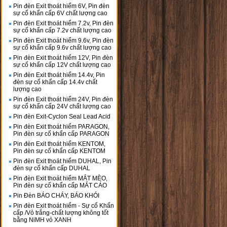
Pin đèn Exit thoát hiểm 6V, Pin đèn
sự cố khẩn cấp 6V chất lượng cao
Pin đèn Exit thoát hiểm 7.2v, Pin đèn
sự cố khẩn cấp 7.2v chất lượng cao
Pin đèn Exit thoát hiểm 9.6v, Pin đèn
sự cố khẩn cấp 9.6v chất lượng cao
Pin đèn Exit thoát hiểm 12V, Pin đèn
sự cố khẩn cấp 12V chất lượng cao
Pin đèn Exit thoát hiểm 14.4v, Pin
đèn sự cố khẩn cấp 14.4v chất
lượng cao
Pin đèn Exit thoát hiểm 24V, Pin đèn
sự cố khẩn cấp 24V chất lượng cao
Pin đèn Exit-Cyclon Seal Lead Acid
Pin đèn Exit thoát hiểm PARAGON,
Pin đèn sự cố khẩn cấp PARAGON
Pin đèn Exit thoát hiểm KENTOM,
Pin đèn sự cố khẩn cấp KENTOM
Pin đèn Exit thoát hiểm DUHAL, Pin
đèn sự cố khẩn cấp DUHAL
Pin đèn Exit thoát hiểm MẮT MÈO,
Pin đèn sự cố khẩn cấp MẮT CÁO
Pin Đèn BÁO CHÁY, BÁO KHÓI
Pin đèn Exit thoát hiểm - Sự cố Khẩn
cấp /Vỏ trắng-chất lượng không tốt
bằng NiMH vỏ XANH