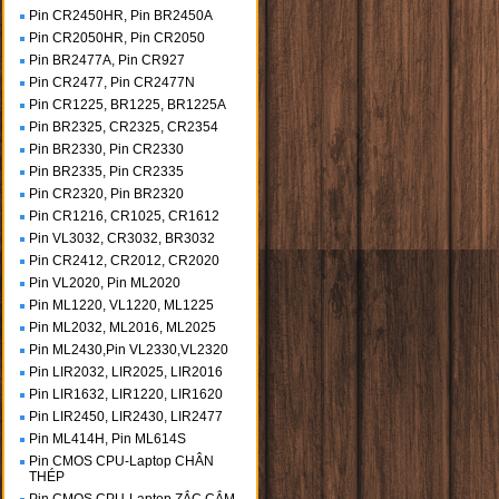
Pin CR2450HR, Pin BR2450A
Pin CR2050HR, Pin CR2050
Pin BR2477A, Pin CR927
Pin CR2477, Pin CR2477N
Pin CR1225, BR1225, BR1225A
Pin BR2325, CR2325, CR2354
Pin BR2330, Pin CR2330
Pin BR2335, Pin CR2335
Pin CR2320, Pin BR2320
Pin CR1216, CR1025, CR1612
Pin VL3032, CR3032, BR3032
Pin CR2412, CR2012, CR2020
Pin VL2020, Pin ML2020
Pin ML1220, VL1220, ML1225
Pin ML2032, ML2016, ML2025
Pin ML2430,Pin VL2330,VL2320
Pin LIR2032, LIR2025, LIR2016
Pin LIR1632, LIR1220, LIR1620
Pin LIR2450, LIR2430, LIR2477
Pin ML414H, Pin ML614S
Pin CMOS CPU-Laptop CHÂN
THÉP