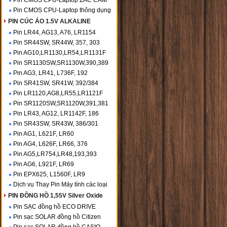
Pin CMOS CPU-Laptop ZẮC CẮM
Pin CMOS CPU-Laptop thông dụng
PIN CÚC ÁO 1.5V ALKALINE
Pin LR44, AG13, A76, LR1154
Pin SR44SW, SR44W, 357, 303
Pin AG10,LR1130,LR54,LR1131F
Pin SR1130SW,SR1130W,390,389
Pin AG3, LR41, L736F, 192
Pin SR41SW, SR41W, 392/384
Pin LR1120,AG8,LR55,LR1121F
Pin SR1120SW,SR1120W,391,381
Pin LR43, AG12, LR1142F, 186
Pin SR43SW, SR43W, 386/301
Pin AG1, L621F, LR60
Pin AG4, L626F, LR66, 376
Pin AG5,LR754,LR48,193,393
Pin AG6, L921F, LR69
Pin EPX625, L1560F, LR9
Dịch vụ Thay Pin Máy tính các loại
PIN ĐỒNG HỒ 1,55V Silver Oxide
Pin SẠC đồng hồ ECO DRIVE
Pin sạc SOLAR đồng hồ Citizen