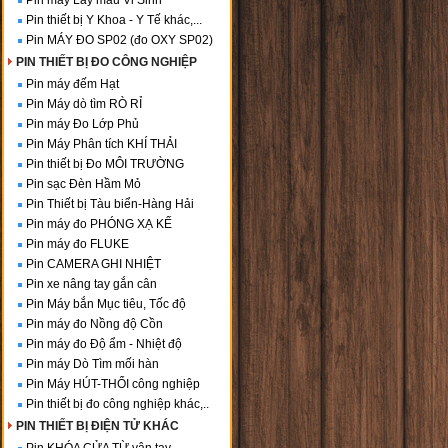
Pin máy Lấy mẫu Vi Sinh
Pin thiết bị Y Khoa - Y Tế khác,...
Pin MÁY ĐO SP02 (đo OXY SP02)
PIN THIẾT BỊ ĐO CÔNG NGHIỆP
Pin máy đếm Hạt
Pin Máy dò tìm RÒ RỈ
Pin máy Đo Lớp Phủ
Pin Máy Phân tích KHÍ THẢI
Pin thiết bị Đo MÔI TRƯỜNG
Pin sạc Đèn Hầm Mỏ
Pin Thiết bị Tàu biển-Hàng Hải
Pin máy đo PHÓNG XẠ KẾ
Pin máy đo FLUKE
Pin CAMERA GHI NHIỆT
Pin xe nâng tay gắn cân
Pin Máy bắn Mục tiêu, Tốc độ
Pin máy đo Nồng độ Cồn
Pin máy đo Độ ẩm - Nhiệt độ
Pin máy Dò Tìm mối hàn
Pin Máy HÚT-THỔI công nghiệp
Pin thiết bị đo công nghiệp khác,..
PIN THIẾT BỊ ĐIỆN TỬ KHÁC