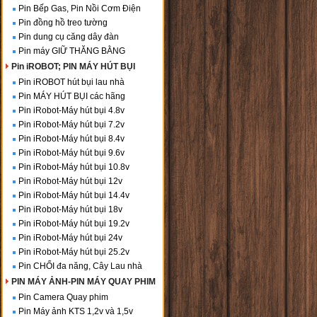
Pin Bếp Gas, Pin Nồi Cơm Điện
Pin đồng hồ treo tường
Pin dung cụ căng dây đàn
Pin máy GIỮ THĂNG BẰNG
Pin iROBOT; PIN MÁY HÚT BỤI
Pin iROBOT hút bụi lau nhà
Pin MÁY HÚT BỤI các hãng
Pin iRobot-Máy hút bụi 4.8v
Pin iRobot-Máy hút bụi 7.2v
Pin iRobot-Máy hút bụi 8.4v
Pin iRobot-Máy hút bụi 9.6v
Pin iRobot-Máy hút bụi 10.8v
Pin iRobot-Máy hút bụi 12v
Pin iRobot-Máy hút bụi 14.4v
Pin iRobot-Máy hút bụi 18v
Pin iRobot-Máy hút bụi 19.2v
Pin iRobot-Máy hút bụi 24v
Pin iRobot-Máy hút bụi 25.2v
Pin CHỔI đa năng, Cây Lau nhà
PIN MÁY ẢNH-PIN MÁY QUAY PHIM
Pin Camera Quay phim
Pin Máy ảnh KTS 1,2v và 1,5v