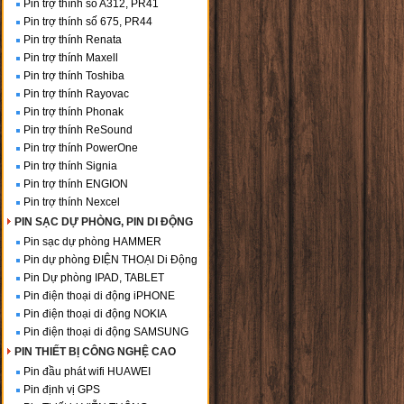
Pin trợ thính số A312, PR41
Pin trợ thính số 675, PR44
Pin trợ thính Renata
Pin trợ thính Maxell
Pin trợ thính Toshiba
Pin trợ thính Rayovac
Pin trợ thính Phonak
Pin trợ thính ReSound
Pin trợ thính PowerOne
Pin trợ thính Signia
Pin trợ thính ENGION
Pin trợ thính Nexcel
PIN SẠC DỰ PHÒNG, PIN DI ĐỘNG
Pin sạc dự phòng HAMMER
Pin dự phòng ĐIỆN THOẠI Di Động
Pin Dự phòng IPAD, TABLET
Pin điện thoại di động iPHONE
Pin điện thoại di động NOKIA
Pin điện thoại di động SAMSUNG
PIN THIẾT BỊ CÔNG NGHỆ CAO
Pin đầu phát wifi HUAWEI
Pin định vị GPS