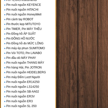
Pin TEXAS Instruments
Pin nuôi nguồn KEYENCE
Pin nuôi nguồn HITACHI
Pin nuôi nguồn HoneyWell
Pin cánh tay ROBOT
Pin thước kẹp MITUTOYO
Pin TIMER, Pin MÁY THÊU
Pin Đồng hồ ÁP SUẤT
Pin ĐỒNG HỒ NƯỚC
Pin Đồng hồ đo MỨC LỎNG
Pin máy ép phun SUMITOMO
Pin Vòi TOTO, Pin LAVABO
Pin đầu dò MÁY PHAY
Pin nuôi nguồn THANG MÁY
Pin hàng Hải, Pin JOTRON
Pin nuôi nguồn HEIDELBERG
Pin máy Đếm Lượt Người
Pin nuôi nguồn ER14250
Pin nuôi nguồn LS14250
Pin nuôi nguồn SB-AA02
Pin nuôi nguồn ER3V
Pin nuôi nguồn ER3
Pin nuôi nguồn SL-350