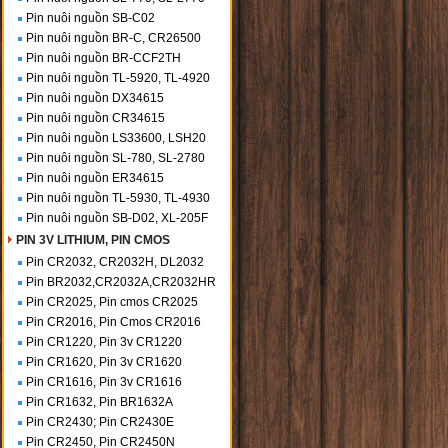
Pin nuôi nguồn SB-C02
Pin nuôi nguồn BR-C, CR26500
Pin nuôi nguồn BR-CCF2TH
Pin nuôi nguồn TL-5920, TL-4920
Pin nuôi nguồn DX34615
Pin nuôi nguồn CR34615
Pin nuôi nguồn LS33600, LSH20
Pin nuôi nguồn SL-780, SL-2780
Pin nuôi nguồn ER34615
Pin nuôi nguồn TL-5930, TL-4930
Pin nuôi nguồn SB-D02, XL-205F
PIN 3V LITHIUM, PIN CMOS
Pin CR2032, CR2032H, DL2032
Pin BR2032,CR2032A,CR2032HR
Pin CR2025, Pin cmos CR2025
Pin CR2016, Pin Cmos CR2016
Pin CR1220, Pin 3v CR1220
Pin CR1620, Pin 3v CR1620
Pin CR1616, Pin 3v CR1616
Pin CR1632, Pin BR1632A
Pin CR2430; Pin CR2430E
Pin CR2450, Pin CR2450N