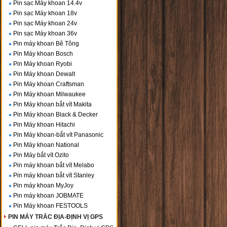
Pin sạc Máy khoan 14.4v
Pin sạc Máy khoan 18v
Pin sạc Máy khoan 24v
Pin sạc Máy khoan 36v
Pin máy khoan Bê Tông
Pin Máy khoan Bosch
Pin Máy khoan Ryobi
Pin Máy khoan Dewalt
Pin Máy khoan Craftsman
Pin Máy khoan Milwaukee
Pin Máy khoan bắt vít Makita
Pin Máy khoan Black & Decker
Pin Máy khoan Hitachi
Pin Máy khoan-bắt vít Panasonic
Pin Máy khoan National
Pin Máy bắt vít Ozito
Pin máy khoan bắt vít Melabo
Pin máy khoan bắt vít Stanley
Pin máy khoan MyJoy
Pin máy khoan JOBMATE
Pin Máy khoan FESTOOLS
PIN MÁY TRẮC ĐỊA-ĐỊNH VỊ GPS