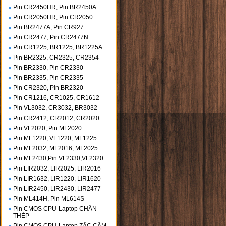
Pin CR2450HR, Pin BR2450A
Pin CR2050HR, Pin CR2050
Pin BR2477A, Pin CR927
Pin CR2477, Pin CR2477N
Pin CR1225, BR1225, BR1225A
Pin BR2325, CR2325, CR2354
Pin BR2330, Pin CR2330
Pin BR2335, Pin CR2335
Pin CR2320, Pin BR2320
Pin CR1216, CR1025, CR1612
Pin VL3032, CR3032, BR3032
Pin CR2412, CR2012, CR2020
Pin VL2020, Pin ML2020
Pin ML1220, VL1220, ML1225
Pin ML2032, ML2016, ML2025
Pin ML2430,Pin VL2330,VL2320
Pin LIR2032, LIR2025, LIR2016
Pin LIR1632, LIR1220, LIR1620
Pin LIR2450, LIR2430, LIR2477
Pin ML414H, Pin ML614S
Pin CMOS CPU-Laptop CHÂN
THÉP