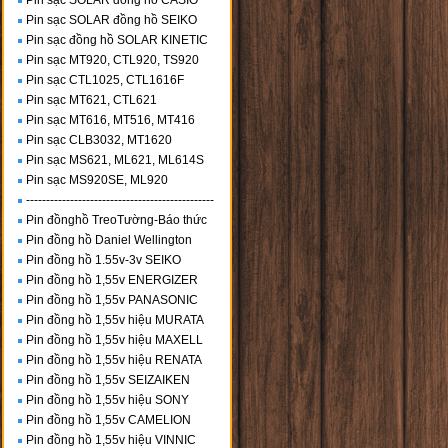
Pin sạc SOLAR đồng hồ CASIO
Pin sạc SOLAR đồng hồ SEIKO
Pin sạc đồng hồ SOLAR KINETIC
Pin sạc MT920, CTL920, TS920
Pin sạc CTL1025, CTL1616F
Pin sạc MT621, CTL621
Pin sạc MT616, MT516, MT416
Pin sạc CLB3032, MT1620
Pin sạc MS621, ML621, ML614S
Pin sạc MS920SE, ML920
-----------------------------------------------
Pin đồnghồ TreoTường-Báo thức
Pin đồng hồ Daniel Wellington
Pin đồng hồ 1.55v-3v SEIKO
Pin đồng hồ 1,55v ENERGIZER
Pin đồng hồ 1,55v PANASONIC
Pin đồng hồ 1,55v hiệu MURATA
Pin đồng hồ 1,55v hiệu MAXELL
Pin đồng hồ 1,55v hiệu RENATA
Pin đồng hồ 1,55v SEIZAIKEN
Pin đồng hồ 1,55v hiệu SONY
Pin đồng hồ 1,55v CAMELION
Pin đồng hồ 1,55v hiệu VINNIC