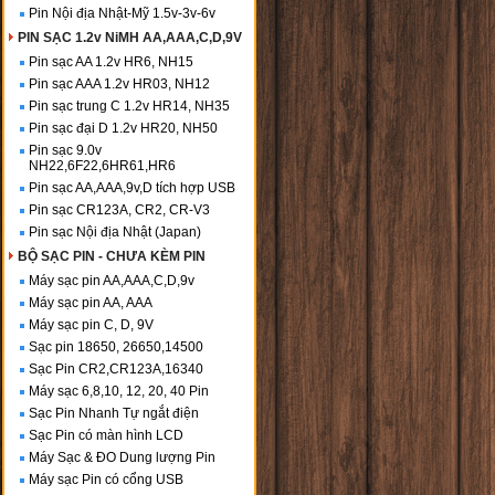
Pin Nội địa Nhật-Mỹ 1.5v-3v-6v
PIN SẠC 1.2v NiMH AA,AAA,C,D,9V
Pin sạc AA 1.2v HR6, NH15
Pin sạc AAA 1.2v HR03, NH12
Pin sạc trung C 1.2v HR14, NH35
Pin sạc đại D 1.2v HR20, NH50
Pin sạc 9.0v
NH22,6F22,6HR61,HR6
Pin sạc AA,AAA,9v,D tích hợp USB
Pin sạc CR123A, CR2, CR-V3
Pin sạc Nội địa Nhật (Japan)
BỘ SẠC PIN - CHƯA KÈM PIN
Máy sạc pin AA,AAA,C,D,9v
Máy sạc pin AA, AAA
Máy sạc pin C, D, 9V
Sạc pin 18650, 26650,14500
Sạc Pin CR2,CR123A,16340
Máy sạc 6,8,10, 12, 20, 40 Pin
Sạc Pin Nhanh Tự ngắt điện
Sạc Pin có màn hình LCD
Máy Sạc & ĐO Dung lượng Pin
Máy sạc Pin có cổng USB