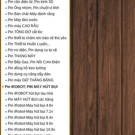
Pin cân điện tử, Pin kính 3D
Pin Ống nhòm, Pin chuột vi tính
Pin Bàn chải-Máy đánh răng
Pin Máy tăm nước
Pin máy CẠO RÂU
Pin TÔNG ĐƠ cắt tóc
Pin thiết bị chăm sóc bảo vệ thú yêu
Pin Thiết bị Huấn Luyện,..
Pin roi điện, Pin dụng cụ tự vệ
Pin THANG MÁY
Pin Bếp Gas, Pin Nồi Cơm Điện
Pin đồng hồ treo tường
Pin dung cụ căng dây đàn
Pin máy GIỮ THĂNG BẰNG
Pin iROBOT; PIN MÁY HÚT BỤI
Pin iROBOT hút bụi lau nhà
Pin MÁY HÚT BỤI các hãng
Pin iRobot-Máy hút bụi 4.8v
Pin iRobot-Máy hút bụi 7.2v
Pin iRobot-Máy hút bụi 8.4v
Pin iRobot-Máy hút bụi 9.6v
Pin iRobot-Máy hút bụi 10.8v