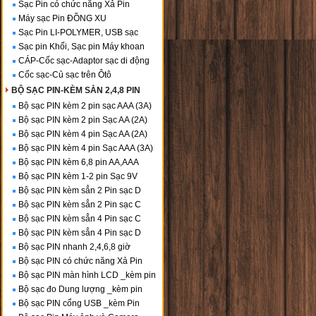
Sạc Pin có chức năng Xả Pin
Máy sạc Pin ĐỒNG XU
Sạc Pin LI-POLYMER, USB sạc
Sạc pin Khối, Sạc pin Máy khoan
CÁP-Cốc sạc-Adaptor sạc di động
Cốc sạc-Củ sạc trên Ôtô
BỘ SẠC PIN-KÈM SẲN 2,4,8 PIN
Bộ sạc PIN kèm 2 pin sạc AAA (3A)
Bộ sạc PIN kèm 2 pin Sạc AA (2A)
Bộ sạc PIN kèm 4 pin Sạc AA (2A)
Bộ sạc PIN kèm 4 pin Sạc AAA (3A)
Bộ sạc PIN kèm 6,8 pin AA,AAA
Bộ sạc PIN kèm 1-2 pin Sạc 9V
Bộ sạc PIN kèm sẳn 2 Pin sạc D
Bộ sạc PIN kèm sẳn 2 Pin sạc C
Bộ sạc PIN kèm sẳn 4 Pin sạc C
Bộ sạc PIN kèm sẳn 4 Pin sạc D
Bộ sạc PIN nhanh 2,4,6,8 giờ
Bộ sạc PIN có chức năng Xả Pin
Bộ sạc PIN màn hình LCD _kèm pin
Bộ sạc đo Dung lượng _kèm pin
Bộ sạc PIN cổng USB _kèm Pin