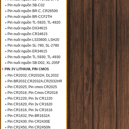
Pin nuôi nguồn SB-C02
Pin nuôi nguồn BR-C, CR26500
Pin nuôi nguồn BR-CCF2TH
Pin nuôi nguồn TL-5920, TL-4920
Pin nuôi nguồn DX34615
Pin nuôi nguồn CR34615
Pin nuôi nguồn LS33600, LSH20
Pin nuôi nguồn SL-780, SL-2780
Pin nuôi nguồn ER34615
Pin nuôi nguồn TL-5930, TL-4930
Pin nuôi nguồn SB-D02, XL-205F
PIN 3V LITHIUM, PIN CMOS
Pin CR2032, CR2032H, DL2032
Pin BR2032,CR2032A,CR2032HR
Pin CR2025, Pin cmos CR2025
Pin CR2016, Pin Cmos CR2016
Pin CR1220, Pin 3v CR1220
Pin CR1620, Pin 3v CR1620
Pin CR1616, Pin 3v CR1616
Pin CR1632, Pin BR1632A
Pin CR2430; Pin CR2430E
Pin CR2450, Pin CR2450N