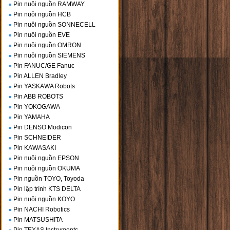
Pin nuôi nguồn RAMWAY
Pin nuôi nguồn HCB
Pin nuôi nguồn SONNECELL
Pin nuôi nguồn EVE
Pin nuôi nguồn OMRON
Pin nuôi nguồn SIEMENS
Pin FANUC/GE Fanuc
Pin ALLEN Bradley
Pin YASKAWA Robots
Pin ABB ROBOTS
Pin YOKOGAWA
Pin YAMAHA
Pin DENSO Modicon
Pin SCHNEIDER
Pin KAWASAKI
Pin nuôi nguồn EPSON
Pin nuôi nguồn OKUMA
Pin nguồn TOYO, Toyoda
Pin lập trình KTS DELTA
Pin nuôi nguồn KOYO
Pin NACHI Robotics
Pin MATSUSHITA