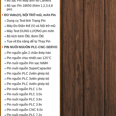
Bộ sạc Pin Máy ảnh và Camera
Bộ sạc Pin 18650 (Kèm 1,2,3,4,8
pin)
ĐO Volts(V), NỘI TRỞ mΩ, mAh Pin
Dụng cụ Test tình Trạng Pin
Máy Đo Điện thế (V) và Nội trở mΩ
Máy Test DUNG LƯỢNG pin mAh
Bộ kích bình Ôtô, Bơm Ôtô
Tua-vít Đa năng để tự Thay Pin
PIN NUÔI NGUỒN PLC-CNC-SERVO
Pin nguồn gắn 2 chân thép hàn
Pin nguồn chịu nhiệt cao 125°C
Pin nuôi nguồn Pin sạc NiMH
Pin nuôi nguồn SuperCapacitor
Pin nguồn PLC 2viên ghép bộ
Pin nguồn PLC 3viên ghép bộ
Pin nguồn PLC 4viên ghép bộ
Pin nuôi nguồn PLC 1.5v
Pin nuôi nguồn PLC 3.0v
Pin nuôi nguồn PLC 3.6v
Pin nuôi nguồn PLC 3.9v
Pin nuôi nguồn CNC 6.0v
Pin nuôi nguồn PLC 7.2v