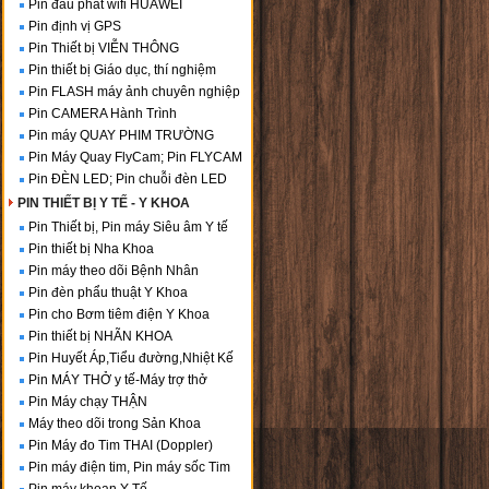
Pin đầu phát wifi HUAWEI
Pin định vị GPS
Pin Thiết bị VIỄN THÔNG
Pin thiết bị Giáo dục, thí nghiệm
Pin FLASH máy ảnh chuyên nghiệp
Pin CAMERA Hành Trình
Pin máy QUAY PHIM TRƯỜNG
Pin Máy Quay FlyCam; Pin FLYCAM
Pin ĐÈN LED; Pin chuỗi đèn LED
PIN THIẾT BỊ Y TẾ - Y KHOA
Pin Thiết bị, Pin máy Siêu âm Y tế
Pin thiết bị Nha Khoa
Pin máy theo dõi Bệnh Nhân
Pin đèn phẩu thuật Y Khoa
Pin cho Bơm tiêm điện Y Khoa
Pin thiết bị NHÃN KHOA
Pin Huyết Áp,Tiểu đường,Nhiệt Kế
Pin MÁY THỞ y tế-Máy trợ thở
Pin Máy chạy THẬN
Máy theo dõi trong Sản Khoa
Pin Máy đo Tim THAI (Doppler)
Pin máy điện tim, Pin máy sốc Tim