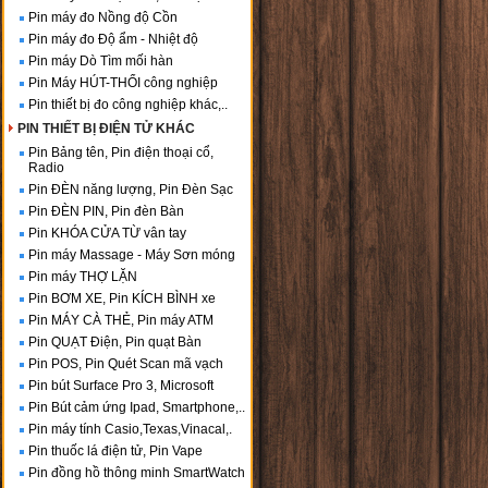
Pin máy đo Nồng độ Cồn
Pin máy đo Độ ẩm - Nhiệt độ
Pin máy Dò Tìm mối hàn
Pin Máy HÚT-THỔI công nghiệp
Pin thiết bị đo công nghiệp khác,..
PIN THIẾT BỊ ĐIỆN TỬ KHÁC
Pin Bảng tên, Pin điện thoại cổ,
Radio
Pin ĐÈN năng lượng, Pin Đèn Sạc
Pin ĐÈN PIN, Pin đèn Bàn
Pin KHÓA CỬA TỪ vân tay
Pin máy Massage - Máy Sơn móng
Pin máy THỢ LẶN
Pin BƠM XE, Pin KÍCH BÌNH xe
Pin MÁY CÀ THẺ, Pin máy ATM
Pin QUẠT Điện, Pin quạt Bàn
Pin POS, Pin Quét Scan mã vạch
Pin bút Surface Pro 3, Microsoft
Pin Bút cảm ứng Ipad, Smartphone,..
Pin máy tính Casio,Texas,Vinacal,.
Pin thuốc lá điện tử, Pin Vape
Pin đồng hồ thông minh SmartWatch