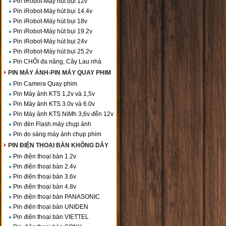
Pin iRobot-Máy hút bụi 12v
Pin iRobot-Máy hút bụi 14.4v
Pin iRobot-Máy hút bụi 18v
Pin iRobot-Máy hút bụi 19.2v
Pin iRobot-Máy hút bụi 24v
Pin iRobot-Máy hút bụi 25.2v
Pin CHỔI đa năng, Cây Lau nhà
PIN MÁY ẢNH-PIN MÁY QUAY PHIM
Pin Camera Quay phim
Pin Máy ảnh KTS 1,2v và 1,5v
Pin Máy ảnh KTS 3.0v và 6.0v
Pin Máy ảnh KTS NiMh 3,6v đến 12v
Pin đèn Flash máy chụp ảnh
Pin đo sáng máy ảnh chụp phim
PIN ĐIỆN THOẠI BÀN KHÔNG DÂY
Pin điện thoại bàn 1.2v
Pin điện thoại bàn 2.4v
Pin điện thoại bàn 3.6v
Pin điện thoại bàn 4.8v
Pin điện thoại bàn PANASONIC
Pin điện thoại bàn UNIDEN
Pin điện thoại bàn VIETTEL