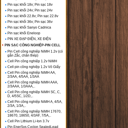
Pin sạc khối 18v; Pin sạc 18v
Pin sạc khối 24v; Pin sạc 24v
Pin sạc khối 22.8v; Pin sạc 22.8v
Pin sạc khối 36v; Pin sạc 36v
Pin sạc khối Sanyo Cadnica
Pin sạc khối Eneloop
PIN XE ĐẠP ĐIỆN, XE ĐIỆN
PIN SẠC CÔNG NGHIỆP-PIN CELL
Pin Cell công nghiệp NiMH 1.2v (có
gắn Zắc, chân thép)
Cell Pin công nghiệp 1.2v NiMH
Cell pin công nghiệp 1.2v Vỏ Giấy
Cell Pin công nghiệp NiMH AA,
2/3AA, 4/5AA, 1/3AA
Cell Pin công nghiệp NiMH AAA,
2/3AAA, 1/3AAA,..
Cell Pin công nghiệp NiMH SC, C,
D, 4/5SC, 1/2D,..
Cell Pin công nghiệp NiMH A, 4/5A,
2/3A, 1/3A,..
Cell Pin công nghiệp NiMH 17670,
18670, 18650, 4/3AF, 7/5A,..
Cell Pin Lithium Li-Ion 3.7v
Pin EnerSys Cyclon SealedLead