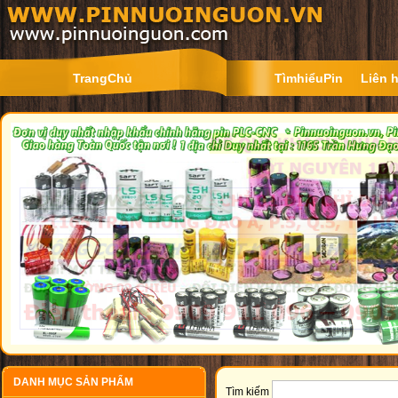
TrangChủ
TìmhiểuPin
Liên 
DANH MỤC SẢN PHẨM
Tìm kiếm