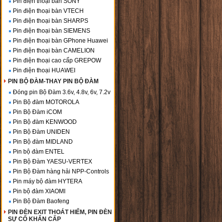
Pin điện thoại bàn SONY
Pin điện thoại bàn VTECH
Pin điện thoại bàn SHARPS
Pin điện thoại bàn SIEMENS
Pin điện thoại bàn GPhone Huawei
Pin điện thoại bàn CAMELION
Pin điện thoại cao cấp GREPOW
Pin điện thoại HUAWEI
PIN BỘ ĐÀM-THAY PIN BỘ ĐÀM
Đóng pin Bộ Đàm 3.6v, 4.8v, 6v, 7.2v
Pin Bộ đàm MOTOROLA
Pin Bộ Đàm iCOM
Pin Bộ đàm KENWOOD
Pin Bộ Đàm UNIDEN
Pin Bộ đàm MIDLAND
Pin bộ đàm ENTEL
Pin Bộ Đàm YAESU-VERTEX
Pin Bộ Đàm hàng hải NPP-Controls
Pin máy bộ đàm HYTERA
Pin bộ đàm XIAOMI
Pin Bộ Đàm Baofeng
PIN ĐÈN EXIT THOÁT HIỂM, PIN ĐÈN
SỰ CỐ KHẨN CẤP