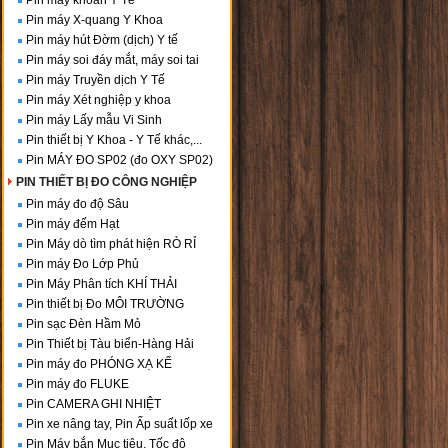
Pin máy khoan Y Tế
Pin máy X-quang Y Khoa
Pin máy hút Đờm (dịch) Y tế
Pin máy soi đáy mắt, máy soi tai
Pin máy Truyền dịch Y Tế
Pin máy Xét nghiệp y khoa
Pin máy Lấy mẫu Vi Sinh
Pin thiết bị Y Khoa - Y Tế khác,...
Pin MÁY ĐO SP02 (đo OXY SP02)
PIN THIẾT BỊ ĐO CÔNG NGHIỆP
Pin máy đo độ Sâu
Pin máy đếm Hạt
Pin Máy dò tìm phát hiện RÒ RỈ
Pin máy Đo Lớp Phủ
Pin Máy Phân tích KHÍ THẢI
Pin thiết bị Đo MÔI TRƯỜNG
Pin sạc Đèn Hầm Mỏ
Pin Thiết bị Tàu biển-Hàng Hải
Pin máy đo PHÓNG XẠ KẾ
Pin máy đo FLUKE
Pin CAMERA GHI NHIỆT
Pin xe nâng tay, Pin Ấp suất lốp xe
Pin Máy bắn Mục tiêu, Tốc độ