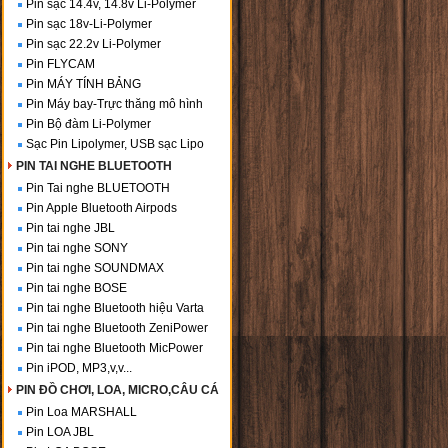
Pin sạc 14.4v, 14.8v Li-Polymer
Pin sạc 18v-Li-Polymer
Pin sạc 22.2v Li-Polymer
Pin FLYCAM
Pin MÁY TÍNH BẢNG
Pin Máy bay-Trực thăng mô hình
Pin Bộ đàm Li-Polymer
Sạc Pin Lipolymer, USB sạc Lipo
PIN TAI NGHE BLUETOOTH
Pin Tai nghe BLUETOOTH
Pin Apple Bluetooth Airpods
Pin tai nghe JBL
Pin tai nghe SONY
Pin tai nghe SOUNDMAX
Pin tai nghe BOSE
Pin tai nghe Bluetooth hiệu Varta
Pin tai nghe Bluetooth ZeniPower
Pin tai nghe Bluetooth MicPower
Pin iPOD, MP3,v,v...
PIN ĐỒ CHƠI, LOA, MICRO,CÂU CÁ
Pin Loa MARSHALL
Pin LOA JBL