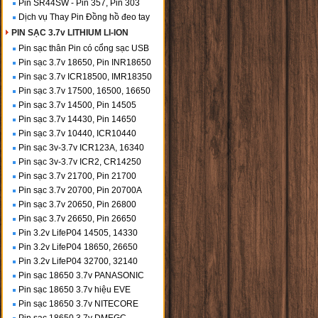
Pin SR44SW - Pin 357, Pin 303
Dịch vụ Thay Pin Đồng hồ đeo tay
PIN SẠC 3.7v LITHIUM LI-ION
Pin sạc thân Pin có cổng sạc USB
Pin sạc 3.7v 18650, Pin INR18650
Pin sạc 3.7v ICR18500, IMR18350
Pin sạc 3.7v 17500, 16500, 16650
Pin sạc 3.7v 14500, Pin 14505
Pin sạc 3.7v 14430, Pin 14650
Pin sạc 3.7v 10440, ICR10440
Pin sạc 3v-3.7v ICR123A, 16340
Pin sạc 3v-3.7v ICR2, CR14250
Pin sạc 3.7v 21700, Pin 21700
Pin sạc 3.7v 20700, Pin 20700A
Pin sạc 3.7v 20650, Pin 26800
Pin sạc 3.7v 26650, Pin 26650
Pin 3.2v LifeP04 14505, 14330
Pin 3.2v LifeP04 18650, 26650
Pin 3.2v LifeP04 32700, 32140
Pin sạc 18650 3.7v PANASONIC
Pin sạc 18650 3.7v hiệu EVE
Pin sạc 18650 3.7v NITECORE