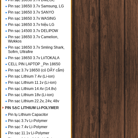
Pin sạc 18650 3.7v DMEGC
Pin sạc 18650 3.7v Samsung, LG
Pin sạc 18650 3.7v SANYO
Pin sạc 18650 3.7v WASING
Pin sạc 18650 3.7v hiệu LG
Pin sạc 14500 3.7v DELIPOW
Pin sạc 18650 3.7v Camelion,
Wưkkos
Pin sạc 18650 3.7v Smling Shark,
Sofirn, Ultrafire
Pin sạc 18650 3.7v LiiTOKALA
CELL PIN LAPTOP _Pin 18650
Pin sạc 3.7v 18650 (có DÂY cắm)
Pin sạc Lithium 7.4v (Li-ion)
Pin sạc Lithium 11.1v (Li-ion)
Pin sạc Lithium 14.4v (14.8v)
Pin sạc Lithium 18v (Li-ion)
Pin sạc Lithium 22.2v, 24v, 48v
PIN SẠC LITHIUM LI-POLYMER
Pin tụ Lithium Capacitor
Pin sạc 3.7v Li-Polymer
Pin sạc 7.4v Li-Polymer
Pin sạc 11.1v Li-Polymer