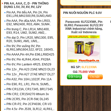
PIN AA, AAA, C, D - PIN THÔNG
DỤNG 1.5V, 3V, 6V, 9V, 12V
Pin AA, Pin tiểu AA, Pin 2A, Pin
PIN NUÔI NGUỒN PLC 9.0V
E91,LR6,MN1500,R6,SUM3,AM3
Pin AAA, Pin đũa AAA, Pin LR03,
Panasonic 6LF22XWA, Pin
E92, MN2400, R03, AM4, SUM4..
6LR61 Panasonic 6LF22.9V
XWA Industrial chính hãng,
Pin trung C, Pin LR14, MN1400,
Xuất xứ Indonesia
E93, R14, UM2, SUM2, AM2,..
Pin đại D, Pin LR20, MN1300, E95,
R20, SUM1, AM1, UM1,..
Pin 9V, Pin vuông 9V, Pin
6LR61,MN1604,522, 6F22, 1604S..
Pin AAAA,Pin 4A,Pin E96,LR8D425
Pin 6V, Pin 4LR44, A544, PX28A
Pin 6V, Pin Lantern 4R25, EN529
Mã SP:
6LF22XWA
Pin 12v _Pin A23 23AE MN23 DL23
Giá
75.000
VNĐ
Pin 12v _Pin A27 27AE MN27 DL27
Pin A32, Pin 10A L1022F, Pin 11A
Pin E90, R1, LR1, Pin N, SUM5,..
PIN CR123A, CR17345, BR17345
PIN CR2, CR15H270 lithium 3v
PIN 2CR5, Pin 2CR-5W, DL245
PIN CR-P2, Pin 2CP4036, CR-V3
Pin 4.5v -Pin J539, 3LR12, 4LR61,..