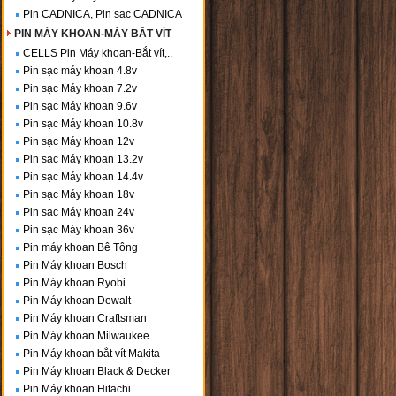
Pin CADNICA, Pin sạc CADNICA
PIN MÁY KHOAN-MÁY BẮT VÍT
CELLS Pin Máy khoan-Bắt vít,..
Pin sạc máy khoan 4.8v
Pin sạc Máy khoan 7.2v
Pin sạc Máy khoan 9.6v
Pin sạc Máy khoan 10.8v
Pin sạc Máy khoan 12v
Pin sạc Máy khoan 13.2v
Pin sạc Máy khoan 14.4v
Pin sạc Máy khoan 18v
Pin sạc Máy khoan 24v
Pin sạc Máy khoan 36v
Pin máy khoan Bê Tông
Pin Máy khoan Bosch
Pin Máy khoan Ryobi
Pin Máy khoan Dewalt
Pin Máy khoan Craftsman
Pin Máy khoan Milwaukee
Pin Máy khoan bắt vít Makita
Pin Máy khoan Black & Decker
Pin Máy khoan Hitachi