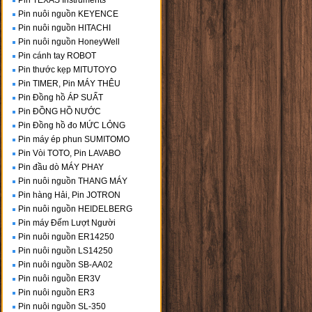
Pin TEXAS Instruments
Pin nuôi nguồn KEYENCE
Pin nuôi nguồn HITACHI
Pin nuôi nguồn HoneyWell
Pin cánh tay ROBOT
Pin thước kẹp MITUTOYO
Pin TIMER, Pin MÁY THÊU
Pin Đồng hồ ÁP SUẤT
Pin ĐỒNG HỒ NƯỚC
Pin Đồng hồ đo MỨC LỎNG
Pin máy ép phun SUMITOMO
Pin Vòi TOTO, Pin LAVABO
Pin đầu dò MÁY PHAY
Pin nuôi nguồn THANG MÁY
Pin hàng Hải, Pin JOTRON
Pin nuôi nguồn HEIDELBERG
Pin máy Đếm Lượt Người
Pin nuôi nguồn ER14250
Pin nuôi nguồn LS14250
Pin nuôi nguồn SB-AA02
Pin nuôi nguồn ER3V
Pin nuôi nguồn ER3
Pin nuôi nguồn SL-350