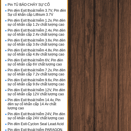
Pin TỦ BÁO CHÁY SỰ CỐ
Pin đèn Exit thoát hiểm 3.7V, Pin đèn
Sự cố khẩn cấp Lithium 3.7V
Pin đèn Exit thoát hiểm 1.2v, Pin đèn
sự cố khẩn cấp 1.2v chất lượng cao
Pin đèn Exit thoát hiểm 2.4v, Pin đèn
sự cố khẩn cấp 2.4v chất lượng cao
Pin đèn Exit thoát hiểm 3.6v, Pin đèn
sự cố khẩn cấp 3.6v chất lượng cao
Pin đèn Exit thoát hiểm 4.8v, Pin đèn
sự cố khẩn cấp 4.8v chất lượng cao
Pin đèn Exit thoát hiểm 6V, Pin đèn
sự cố khẩn cấp 6V chất lượng cao
Pin đèn Exit thoát hiểm 7.2v, Pin đèn
sự cố khẩn cấp 7.2v chất lượng cao
Pin đèn Exit thoát hiểm 9.6v, Pin đèn
sự cố khẩn cấp 9.6v chất lượng cao
Pin đèn Exit thoát hiểm 12V, Pin đèn
sự cố khẩn cấp 12V chất lượng cao
Pin đèn Exit thoát hiểm 14.4v, Pin
đèn sự cố khẩn cấp 14.4v chất
lượng cao
Pin đèn Exit thoát hiểm 24V, Pin đèn
sự cố khẩn cấp 24V chất lượng cao
Pin đèn Exit-Cyclon Seal Lead Acid
Pin đèn Exit thoát hiểm PARAGON,