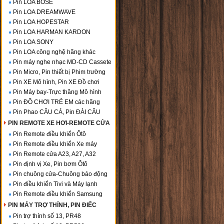
Pin LOA BOSE
Pin LOA DREAMWAVE
Pin LOA HOPESTAR
Pin LOA HARMAN KARDON
Pin LOA SONY
Pin LOA công nghệ hãng khác
Pin máy nghe nhạc MD-CD Cassete
Pin Micro, Pin thiết bị Phim trường
Pin XE Mô hình, Pin XE Đồ chơi
Pin Máy bay-Trực thăng Mô hình
Pin ĐỒ CHƠI TRẺ EM các hãng
Pin Phao CÂU CÁ, Pin ĐÀI CÂU
PIN REMOTE XE HƠI-REMOTE CỬA
Pin Remote điều khiển Ôtô
Pin Remote điều khiển Xe máy
Pin Remote cửa A23, A27, A32
Pin định vị Xe, Pin bơm Ôtô
Pin chuông cửa-Chuông báo động
Pin điều khiển Tivi và Máy lạnh
Pin Remote điều khiển Samsung
PIN MÁY TRỢ THÍNH, PIN ĐIẾC
Pin trợ thính số 13, PR48