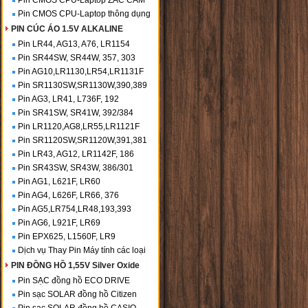
Pin CMOS CPU-Laptop ZẮC CẮM
Pin CMOS CPU-Laptop thông dụng
PIN CÚC ÁO 1.5V ALKALINE
Pin LR44, AG13, A76, LR1154
Pin SR44SW, SR44W, 357, 303
Pin AG10,LR1130,LR54,LR1131F
Pin SR1130SW,SR1130W,390,389
Pin AG3, LR41, L736F, 192
Pin SR41SW, SR41W, 392/384
Pin LR1120,AG8,LR55,LR1121F
Pin SR1120SW,SR1120W,391,381
Pin LR43, AG12, LR1142F, 186
Pin SR43SW, SR43W, 386/301
Pin AG1, L621F, LR60
Pin AG4, L626F, LR66, 376
Pin AG5,LR754,LR48,193,393
Pin AG6, L921F, LR69
Pin EPX625, L1560F, LR9
Dịch vụ Thay Pin Máy tính các loại
PIN ĐỒNG HỒ 1,55V Silver Oxide
Pin SẠC đồng hồ ECO DRIVE
Pin sạc SOLAR đồng hồ Citizen