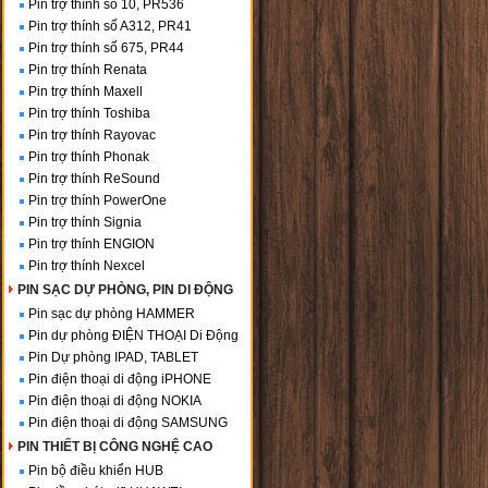
Pin trợ thính số 10, PR536
Pin trợ thính số A312, PR41
Pin trợ thính số 675, PR44
Pin trợ thính Renata
Pin trợ thính Maxell
Pin trợ thính Toshiba
Pin trợ thính Rayovac
Pin trợ thính Phonak
Pin trợ thính ReSound
Pin trợ thính PowerOne
Pin trợ thính Signia
Pin trợ thính ENGION
Pin trợ thính Nexcel
PIN SẠC DỰ PHÒNG, PIN DI ĐỘNG
Pin sạc dự phòng HAMMER
Pin dự phòng ĐIỆN THOẠI Di Động
Pin Dự phòng IPAD, TABLET
Pin điện thoại di động iPHONE
Pin điện thoại di động NOKIA
Pin điện thoại di động SAMSUNG
PIN THIẾT BỊ CÔNG NGHỆ CAO
Pin bộ điều khiển HUB