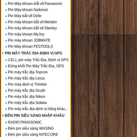
Pin Máy khoan-bắt vít Panasonic
Pin Máy khoan National
Pin Máy bắt vít Ozito
Pin máy khoan bắt vít Melabo
Pin máy khoan bắt vít Stanley
Pin máy khoan MyJoy
Pin máy khoan JOBMATE
Pin Máy khoan FESTOOLS
PIN MÁY TRẮC ĐỊA-ĐỊNH VỊ GPS
CELL pin máy Trắc Địa, Định vị GPS
Đóng khối Pin Máy Trắc Địa, GPS
Pin máy trắc địa Topcon
Pin máy trắc địa Leica
Pin máy định vị Trimble
Pin máy trắc địa South
Pin máy trắc địa Nikon
Pin máy trắc địa Sokkia
Pin máy trắc địa-định vị hãng khác,..
ĐÈN PIN SIÊU SÁNG NHẬP KHẨU
RADIO PANASONIC
Đèn pin siêu sáng WASING
Đèn pin siêu sáng NITECORE