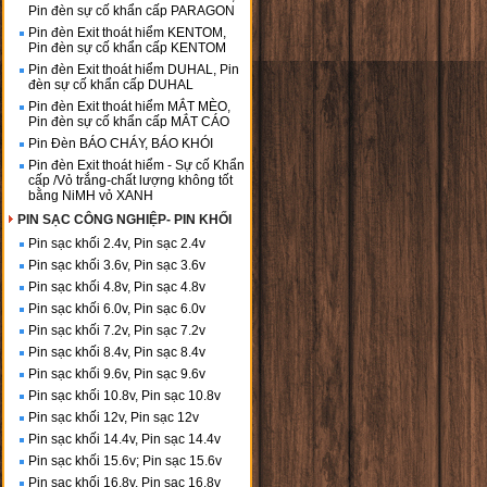
Pin đèn sự cố khẩn cấp PARAGON
Pin đèn Exit thoát hiểm KENTOM,
Pin đèn sự cố khẩn cấp KENTOM
Pin đèn Exit thoát hiểm DUHAL, Pin
đèn sự cố khẩn cấp DUHAL
Pin đèn Exit thoát hiểm MẮT MÈO,
Pin đèn sự cố khẩn cấp MẮT CÁO
Pin Đèn BÁO CHÁY, BÁO KHÓI
Pin đèn Exit thoát hiểm - Sự cố Khẩn
cấp /Vỏ trắng-chất lượng không tốt
bằng NiMH vỏ XANH
PIN SẠC CÔNG NGHIỆP- PIN KHỐI
Pin sạc khối 2.4v, Pin sạc 2.4v
Pin sạc khối 3.6v, Pin sạc 3.6v
Pin sạc khối 4.8v, Pin sạc 4.8v
Pin sạc khối 6.0v, Pin sạc 6.0v
Pin sạc khối 7.2v, Pin sạc 7.2v
Pin sạc khối 8.4v, Pin sạc 8.4v
Pin sạc khối 9.6v, Pin sạc 9.6v
Pin sạc khối 10.8v, Pin sạc 10.8v
Pin sạc khối 12v, Pin sạc 12v
Pin sạc khối 14.4v, Pin sạc 14.4v
Pin sạc khối 15.6v; Pin sạc 15.6v
Pin sạc khối 16.8v, Pin sạc 16.8v