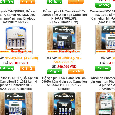
Giá
1.713.
nyo NC-MQN06U; Bộ sạc
Bộ sạc pin AA Camelion BC-
Camelion BC-101
n AA Sanyo NC-MQN06U
0905A kèm 2 pin sạc Camelion
BC-1012 kèm 
m sẳn 4 pin sạc Eneloop
NH-AA2700LBP2
Camelion NH-
AA1900mAh 1.2v
(AA2700mAh 1.2v)
(AAA1100m
SP:
NC-MQN06U (AA1900)
Mã SP:
BC-0905A(2NH-
Mã SP:
B
AA2700LBP2)
Giá
658.000
VNĐ
Giá
384.0
Giá
369.000
VNĐ
lion BC-1012, Bộ sạc pin
Bộ sạc pin AAA Camelion BC-
Ansman Photoca
Camelion BC-1012 kèm 4
0905A kèm 4 pin sạc Camelion
pin Ansman Pho
pin sạc Camelion NH-
NH-AAA1100LBP2 1.2v
4 pin sạc
AA2700LBP2 lockbox
Lockbox
AAA800mA