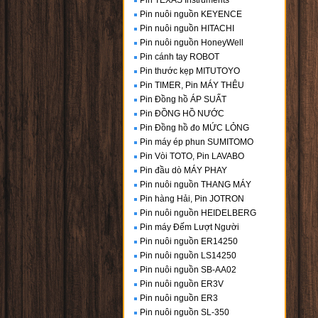
Pin TEXAS Instruments
Pin nuôi nguồn KEYENCE
Pin nuôi nguồn HITACHI
Pin nuôi nguồn HoneyWell
Pin cánh tay ROBOT
Pin thước kẹp MITUTOYO
Pin TIMER, Pin MÁY THÊU
Pin Đồng hồ ÁP SUẤT
Pin ĐỒNG HỒ NƯỚC
Pin Đồng hồ đo MỨC LỎNG
Pin máy ép phun SUMITOMO
Pin Vòi TOTO, Pin LAVABO
Pin đầu dò MÁY PHAY
Pin nuôi nguồn THANG MÁY
Pin hàng Hải, Pin JOTRON
Pin nuôi nguồn HEIDELBERG
Pin máy Đếm Lượt Người
Pin nuôi nguồn ER14250
Pin nuôi nguồn LS14250
Pin nuôi nguồn SB-AA02
Pin nuôi nguồn ER3V
Pin nuôi nguồn ER3
Pin nuôi nguồn SL-350