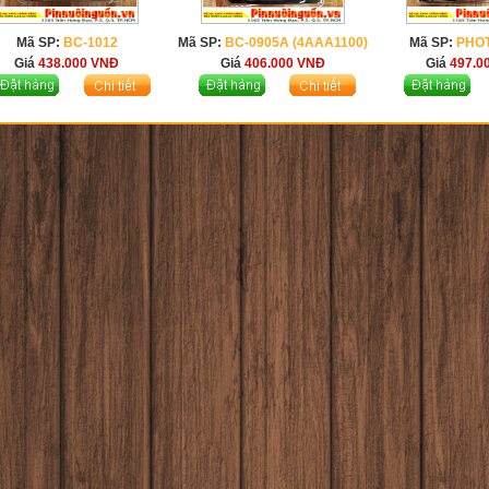
Mã SP:
BC-1012
Mã SP:
BC-0905A (4AAA1100)
Mã SP:
PHO
Giá
438.000
VNĐ
Giá
406.000
VNĐ
Giá
497.0