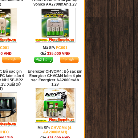
o AAA1000mAh
FC001 Kèm sẳn 04 pin sạc
)
Voniko AA2700mAh 1.2v
FC001
Mã SP:
FC001
00
VNĐ
Giá
335.000
VNĐ
; Bộ sạc pin
Energizer CHVCM4; Bộ sạc pin
FC kèm sẳn 4
Energizer CHVCM4 kèm 4 pin
er NH15E-BP2
sạc Energizer AA2000mAh
2v, Xuất xứ
1.2v
T)
Mã SP:
CHVCM4 (4-
CHFC
AA2000MAH)