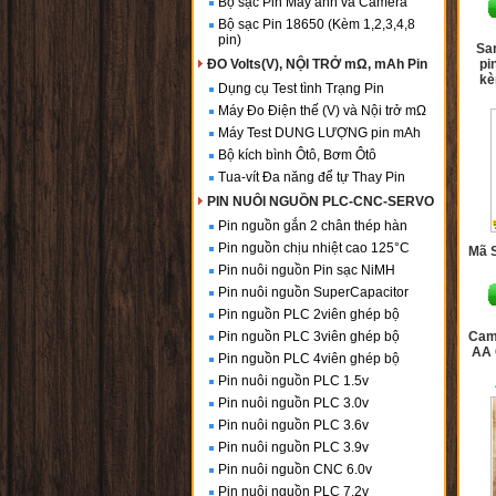
Bộ sạc Pin Máy ảnh và Camera
Bộ sạc Pin 18650 (Kèm 1,2,3,4,8
pin)
Sa
ĐO Volts(V), NỘI TRỞ mΩ, mAh Pin
pi
kè
Dụng cụ Test tình Trạng Pin
Máy Đo Điện thế (V) và Nội trở mΩ
Máy Test DUNG LƯỢNG pin mAh
Bộ kích bình Ôtô, Bơm Ôtô
Tua-vít Đa năng để tự Thay Pin
PIN NUÔI NGUỒN PLC-CNC-SERVO
Pin nguồn gắn 2 chân thép hàn
Pin nguồn chịu nhiệt cao 125°C
Mã 
Pin nuôi nguồn Pin sạc NiMH
Pin nuôi nguồn SuperCapacitor
Pin nguồn PLC 2viên ghép bộ
Pin nguồn PLC 3viên ghép bộ
Came
AA 
Pin nguồn PLC 4viên ghép bộ
Pin nuôi nguồn PLC 1.5v
Pin nuôi nguồn PLC 3.0v
Pin nuôi nguồn PLC 3.6v
Pin nuôi nguồn PLC 3.9v
Pin nuôi nguồn CNC 6.0v
Pin nuôi nguồn PLC 7.2v