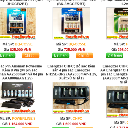
oop AA2550mAh 1.2v (BK-
sạc Eneloop AA2000mAh 1.2v
pin sạc Vonik
3HCCE/2BT)
(BK-3MCCE/2BT)
1.2v
Mã SP:
BQ-CC55E
Mã SP:
BQ-CC55E
Mã SP:
Giá
825.000
VNĐ
Giá
725.000
VNĐ
Giá
298.0
sạc Pin Ansman Powerline
Energizer CHFC; Bộ sạc kèm
Energizer CHFC
 _Kèm 8 Pin (04 pin sạc
sẳn 4 pin sạc Energizer
AA Energizer CH
an AA2500mAh và 04 pin
NH15E-BP2 (AA2000mAh-1.2v,
pin sạc Energiz
AAA800mAh 1.2v)
Xuất xứ NHẬT)
(AA2300mAh-1.
NHẬ
Mã SP:
POWERLINE 8
Mã SP:
CHFC
Mã SP:
Giá
1.164.000
VNĐ
Giá
1.609.000
VNĐ