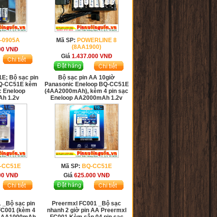
-0905A
Mã SP:
POWERLINE 8
(8AA1900)
00
VNĐ
Giá
1.437.000
VNĐ
E; Bộ sạc pin
Bộ sạc pin AA 10giờ
BQ-CC51E kèm
Panasonic Eneloop BQ-CC51E
c Eneloop
(4AA2000mAh), kèm 4 pin sạc
h 1.2v
Eneloop AA2000mAh 1.2v
-CC51E
Mã SP:
BQ-CC51E
00
VNĐ
Giá
625.000
VNĐ
 _Bộ sạc pin
Preermxl FC001 _Bộ sạc
FC001 (kèm 4
nhanh 2 giờ pin AA Preermxl