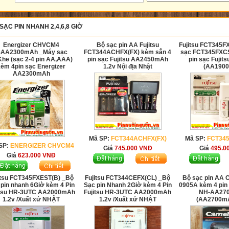
SẠC PIN NHANH 2,4,6,8 GIỜ
Energizer CHVCM4
Bộ sạc pin AA Fujitsu
Fujitsu FCT345F
4AA2300mAh _Máy sạc
FCT344ACHFX(FX) kèm sẳn 4
sạc FCT345FXCS
he (sạc 2-4 pin AA,AAA)
pin sạc Fujitsu AA2450mAh
pin sạc Fujit
kèm 4pin sạc Energizer
1.2v Nội địa Nhật
(AA190
AA2300mAh
Mã SP:
FCT344ACHFX(FX)
Mã SP:
FCT345
SP:
ENERGIZER CHVCM4
Giá
745.000
VNĐ
Giá
495.0
Giá
623.000
VNĐ
itsu FCT345FXEST(B) _Bộ
Fujitsu FCT344CEFX(CL) _Bộ
Bộ sạc pin AA 
 pin nhanh 6Giờ kèm 4 Pin
Sạc pin Nhanh 2Giờ kèm 4 Pin
0905A kèm 4 pin
itsu HR-3UTC AA2000mAh
Fujitsu HR-3UTC AA2000mAh
NH-AA27
1.2v /Xuất xứ NHẬT
1.2v /Xuất xứ NHẬT
(AA2700mA