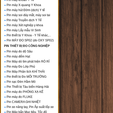
Pin máy khoan Y Tế
Pin máy X-quang Y Khoa
Pin máy hút Đờm (dịch) Y tế
Pin máy soi đáy mắt, máy soi tai
Pin máy Truyền dịch Y Tế
Pin máy Xét nghiệp y khoa
Pin máy Lấy mẫu Vi Sinh
Pin thiết bị Y Khoa - Y Tế khác,...
Pin MÁY ĐO SP02 (đo OXY SP02)
PIN THIẾT BỊ ĐO CÔNG NGHIỆP
Pin máy đo độ Sâu
Pin máy đếm Hạt
Pin Máy dò tìm phát hiện RÒ RỈ
Pin máy Đo Lớp Phủ
Pin Máy Phân tích KHÍ THẢI
Pin thiết bị Đo MÔI TRƯỜNG
Pin sạc Đèn Hầm Mỏ
Pin Thiết bị Tàu biển-Hàng Hải
Pin máy đo PHÓNG XẠ KẾ
Pin máy đo FLUKE
Pin CAMERA GHI NHIỆT
Pin xe nâng tay, Pin Ấp suất lốp xe
Pin Máy bắn Mục tiêu, Tốc độ