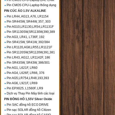
Pin CMOS CPU-Laptop ZẮC CẮM
Pin CMOS CPU-Laptop thông dụng
PIN CÚC ÁO 1.5V ALKALINE
Pin LR44, AG13, A76, LR1154
Pin SR44SW, SR44W, 357, 303
Pin AG10,LR1130,LR54,LR1131F
Pin SR1130SW,SR1130W,390,389
Pin AG3, LR41, L736F, 192
Pin SR41SW, SR41W, 392/384
Pin LR1120,AG8,LR55,LR1121F
Pin SR1120SW,SR1120W,391,381
Pin LR43, AG12, LR1142F, 186
Pin SR43SW, SR43W, 386/301
Pin AG1, L621F, LR60
Pin AG4, L626F, LR66, 376
Pin AG5,LR754,LR48,193,393
Pin AG6, L921F, LR69
Pin EPX625, L1560F, LR9
Dịch vụ Thay Pin Máy tính các loại
PIN ĐỒNG HỒ 1,55V Silver Oxide
Pin SẠC đồng hồ ECO DRIVE
Pin sạc SOLAR đồng hồ Citizen