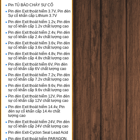
Pin TỦ BÁO CHÁY SỰ CỐ
Pin đèn Exit thoát hiểm 3.7V, Pin đèn
Sự cố khẩn cấp Lithium 3.7V
Pin đèn Exit thoát hiểm 1.2v, Pin đèn
sự cố khẩn cấp 1.2v chất lượng cao
Pin đèn Exit thoát hiểm 2.4v, Pin đèn
sự cố khẩn cấp 2.4v chất lượng cao
Pin đèn Exit thoát hiểm 3.6v, Pin đèn
sự cố khẩn cấp 3.6v chất lượng cao
Pin đèn Exit thoát hiểm 4.8v, Pin đèn
sự cố khẩn cấp 4.8v chất lượng cao
Pin đèn Exit thoát hiểm 6V, Pin đèn
sự cố khẩn cấp 6V chất lượng cao
Pin đèn Exit thoát hiểm 7.2v, Pin đèn
sự cố khẩn cấp 7.2v chất lượng cao
Pin đèn Exit thoát hiểm 9.6v, Pin đèn
sự cố khẩn cấp 9.6v chất lượng cao
Pin đèn Exit thoát hiểm 12V, Pin đèn
sự cố khẩn cấp 12V chất lượng cao
Pin đèn Exit thoát hiểm 14.4v, Pin
đèn sự cố khẩn cấp 14.4v chất
lượng cao
Pin đèn Exit thoát hiểm 24V, Pin đèn
sự cố khẩn cấp 24V chất lượng cao
Pin đèn Exit-Cyclon Seal Lead Acid
Pin đèn Exit thoát hiểm PARAGON,