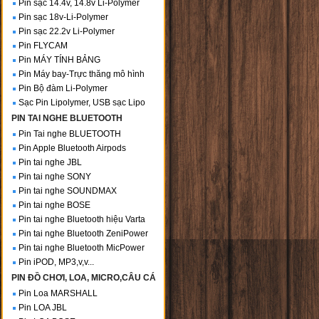
Pin sạc 14.4v, 14.8v Li-Polymer
Pin sạc 18v-Li-Polymer
Pin sạc 22.2v Li-Polymer
Pin FLYCAM
Pin MÁY TÍNH BẢNG
Pin Máy bay-Trực thăng mô hình
Pin Bộ đàm Li-Polymer
Sạc Pin Lipolymer, USB sạc Lipo
PIN TAI NGHE BLUETOOTH
Pin Tai nghe BLUETOOTH
Pin Apple Bluetooth Airpods
Pin tai nghe JBL
Pin tai nghe SONY
Pin tai nghe SOUNDMAX
Pin tai nghe BOSE
Pin tai nghe Bluetooth hiệu Varta
Pin tai nghe Bluetooth ZeniPower
Pin tai nghe Bluetooth MicPower
Pin iPOD, MP3,v,v...
PIN ĐỒ CHƠI, LOA, MICRO,CÂU CÁ
Pin Loa MARSHALL
Pin LOA JBL