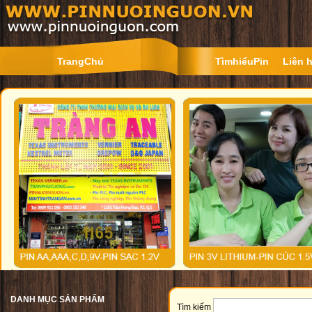
TrangChủ
TìmhiểuPin
Liên 
DANH MỤC SẢN PHẨM
Tìm kiếm