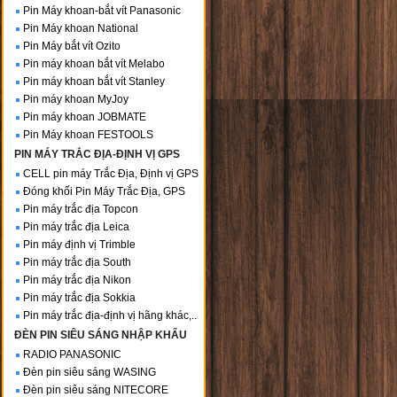
Pin Máy khoan-bắt vít Panasonic
Pin Máy khoan National
Pin Máy bắt vít Ozito
Pin máy khoan bắt vít Melabo
Pin máy khoan bắt vít Stanley
Pin máy khoan MyJoy
Pin máy khoan JOBMATE
Pin Máy khoan FESTOOLS
PIN MÁY TRẮC ĐỊA-ĐỊNH VỊ GPS
CELL pin máy Trắc Địa, Định vị GPS
Đóng khối Pin Máy Trắc Địa, GPS
Pin máy trắc địa Topcon
Pin máy trắc địa Leica
Pin máy định vị Trimble
Pin máy trắc địa South
Pin máy trắc địa Nikon
Pin máy trắc địa Sokkia
Pin máy trắc địa-định vị hãng khác,..
ĐÈN PIN SIÊU SÁNG NHẬP KHẨU
RADIO PANASONIC
Đèn pin siêu sáng WASING
Đèn pin siêu sáng NITECORE