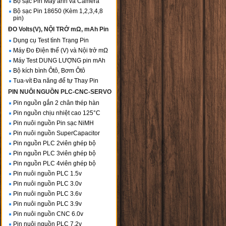
Bộ sạc Pin Máy ảnh và Camera
Bộ sạc Pin 18650 (Kèm 1,2,3,4,8
pin)
ĐO Volts(V), NỘI TRỞ mΩ, mAh Pin
Dụng cụ Test tình Trạng Pin
Máy Đo Điện thế (V) và Nội trở mΩ
Máy Test DUNG LƯỢNG pin mAh
Bộ kích bình Ôtô, Bơm Ôtô
Tua-vít Đa năng để tự Thay Pin
PIN NUÔI NGUỒN PLC-CNC-SERVO
Pin nguồn gắn 2 chân thép hàn
Pin nguồn chịu nhiệt cao 125°C
Pin nuôi nguồn Pin sạc NiMH
Pin nuôi nguồn SuperCapacitor
Pin nguồn PLC 2viên ghép bộ
Pin nguồn PLC 3viên ghép bộ
Pin nguồn PLC 4viên ghép bộ
Pin nuôi nguồn PLC 1.5v
Pin nuôi nguồn PLC 3.0v
Pin nuôi nguồn PLC 3.6v
Pin nuôi nguồn PLC 3.9v
Pin nuôi nguồn CNC 6.0v
Pin nuôi nguồn PLC 7.2v