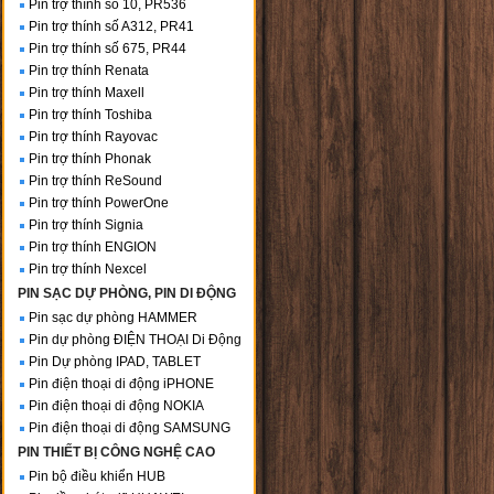
Pin trợ thính số 10, PR536
Pin trợ thính số A312, PR41
Pin trợ thính số 675, PR44
Pin trợ thính Renata
Pin trợ thính Maxell
Pin trợ thính Toshiba
Pin trợ thính Rayovac
Pin trợ thính Phonak
Pin trợ thính ReSound
Pin trợ thính PowerOne
Pin trợ thính Signia
Pin trợ thính ENGION
Pin trợ thính Nexcel
PIN SẠC DỰ PHÒNG, PIN DI ĐỘNG
Pin sạc dự phòng HAMMER
Pin dự phòng ĐIỆN THOẠI Di Động
Pin Dự phòng IPAD, TABLET
Pin điện thoại di động iPHONE
Pin điện thoại di động NOKIA
Pin điện thoại di động SAMSUNG
PIN THIẾT BỊ CÔNG NGHỆ CAO
Pin bộ điều khiển HUB