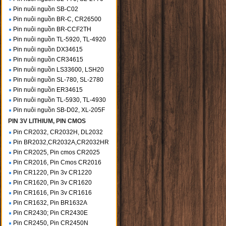
Pin nuôi nguồn SB-C02
Pin nuôi nguồn BR-C, CR26500
Pin nuôi nguồn BR-CCF2TH
Pin nuôi nguồn TL-5920, TL-4920
Pin nuôi nguồn DX34615
Pin nuôi nguồn CR34615
Pin nuôi nguồn LS33600, LSH20
Pin nuôi nguồn SL-780, SL-2780
Pin nuôi nguồn ER34615
Pin nuôi nguồn TL-5930, TL-4930
Pin nuôi nguồn SB-D02, XL-205F
PIN 3V LITHIUM, PIN CMOS
Pin CR2032, CR2032H, DL2032
Pin BR2032,CR2032A,CR2032HR
Pin CR2025, Pin cmos CR2025
Pin CR2016, Pin Cmos CR2016
Pin CR1220, Pin 3v CR1220
Pin CR1620, Pin 3v CR1620
Pin CR1616, Pin 3v CR1616
Pin CR1632, Pin BR1632A
Pin CR2430; Pin CR2430E
Pin CR2450, Pin CR2450N