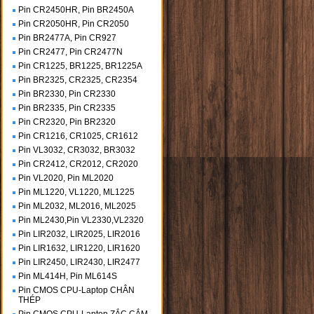
Pin CR2450HR, Pin BR2450A
Pin CR2050HR, Pin CR2050
Pin BR2477A, Pin CR927
Pin CR2477, Pin CR2477N
Pin CR1225, BR1225, BR1225A
Pin BR2325, CR2325, CR2354
Pin BR2330, Pin CR2330
Pin BR2335, Pin CR2335
Pin CR2320, Pin BR2320
Pin CR1216, CR1025, CR1612
Pin VL3032, CR3032, BR3032
Pin CR2412, CR2012, CR2020
Pin VL2020, Pin ML2020
Pin ML1220, VL1220, ML1225
Pin ML2032, ML2016, ML2025
Pin ML2430,Pin VL2330,VL2320
Pin LIR2032, LIR2025, LIR2016
Pin LIR1632, LIR1220, LIR1620
Pin LIR2450, LIR2430, LIR2477
Pin ML414H, Pin ML614S
Pin CMOS CPU-Laptop CHÂN
THÉP