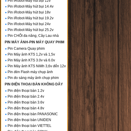
Pin iRobot-Máy hút bụi 12v
Pin iRobot-Máy hút bụi 14.4v
Pin iRobot-Máy hút bụi 18v
Pin iRobot-Máy hút bụi 19.2v
Pin iRobot-Máy hút bụi 24v
Pin iRobot-Máy hút bụi 25.2v
Pin CHỔI đa năng, Cây Lau nhà
PIN MÁY ẢNH-PIN MÁY QUAY PHIM
Pin Camera Quay phim
Pin Máy ảnh KTS 1,2v và 1,5v
Pin Máy ảnh KTS 3.0v và 6.0v
Pin Máy ảnh KTS NiMh 3,6v đến 12v
Pin đèn Flash máy chụp ảnh
Pin đo sáng máy ảnh chụp phim
PIN ĐIỆN THOẠI BÀN KHÔNG DÂY
Pin điện thoại bàn 1.2v
Pin điện thoại bàn 2.4v
Pin điện thoại bàn 3.6v
Pin điện thoại bàn 4.8v
Pin điện thoại bàn PANASONIC
Pin điện thoại bàn UNIDEN
Pin điện thoại bàn VIETTEL