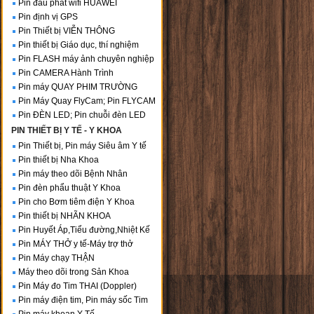
Pin đầu phát wifi HUAWEI
Pin định vị GPS
Pin Thiết bị VIỄN THÔNG
Pin thiết bị Giáo dục, thí nghiệm
Pin FLASH máy ảnh chuyên nghiệp
Pin CAMERA Hành Trình
Pin máy QUAY PHIM TRƯỜNG
Pin Máy Quay FlyCam; Pin FLYCAM
Pin ĐÈN LED; Pin chuỗi đèn LED
PIN THIẾT BỊ Y TẾ - Y KHOA
Pin Thiết bị, Pin máy Siêu âm Y tế
Pin thiết bị Nha Khoa
Pin máy theo dõi Bệnh Nhân
Pin đèn phẩu thuật Y Khoa
Pin cho Bơm tiêm điện Y Khoa
Pin thiết bị NHÃN KHOA
Pin Huyết Áp,Tiểu đường,Nhiệt Kế
Pin MÁY THỞ y tế-Máy trợ thở
Pin Máy chạy THẬN
Máy theo dõi trong Sản Khoa
Pin Máy đo Tim THAI (Doppler)
Pin máy điện tim, Pin máy sốc Tim