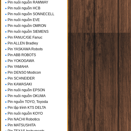
Pin nuôi nguồn RAMWAY
Pin nuôi nguồn HCB
Pin nuôi nguồn SONNECELL
Pin nuôi nguồn EVE
Pin nuôi nguồn OMRON
Pin nuôi nguồn SIEMENS
Pin FANUC/GE Fanuc
Pin ALLEN Bradley
Pin YASKAWA Robots
Pin ABB ROBOTS
Pin YOKOGAWA
Pin YAMAHA
Pin DENSO Modicon
Pin SCHNEIDER
Pin KAWASAKI
Pin nuôi nguồn EPSON
Pin nuôi nguồn OKUMA
Pin nguồn TOYO, Toyoda
Pin lập trình KTS DELTA
Pin nuôi nguồn KOYO
Pin NACHI Robotics
Pin MATSUSHITA