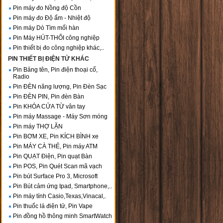
Pin máy đo Nồng độ Cồn
Pin máy đo Độ ẩm - Nhiệt độ
Pin máy Dò Tìm mối hàn
Pin Máy HÚT-THỔI công nghiệp
Pin thiết bị đo công nghiệp khác,..
PIN THIẾT BỊ ĐIỆN TỬ KHÁC
Pin Bảng tên, Pin điện thoại cổ,
Radio
Pin ĐÈN năng lượng, Pin Đèn Sạc
Pin ĐÈN PIN, Pin đèn Bàn
Pin KHÓA CỬA TỪ vân tay
Pin máy Massage - Máy Sơn móng
Pin máy THỢ LẶN
Pin BƠM XE, Pin KÍCH BÌNH xe
Pin MÁY CÀ THẺ, Pin máy ATM
Pin QUẠT Điện, Pin quạt Bàn
Pin POS, Pin Quét Scan mã vạch
Pin bút Surface Pro 3, Microsoft
Pin Bút cảm ứng Ipad, Smartphone,..
Pin máy tính Casio,Texas,Vinacal,.
Pin thuốc lá điện tử, Pin Vape
Pin đồng hồ thông minh SmartWatch