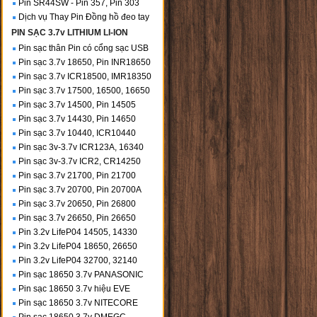
Pin SR44SW - Pin 357, Pin 303
Dịch vụ Thay Pin Đồng hồ đeo tay
PIN SẠC 3.7v LITHIUM LI-ION
Pin sạc thân Pin có cổng sạc USB
Pin sạc 3.7v 18650, Pin INR18650
Pin sạc 3.7v ICR18500, IMR18350
Pin sạc 3.7v 17500, 16500, 16650
Pin sạc 3.7v 14500, Pin 14505
Pin sạc 3.7v 14430, Pin 14650
Pin sạc 3.7v 10440, ICR10440
Pin sạc 3v-3.7v ICR123A, 16340
Pin sạc 3v-3.7v ICR2, CR14250
Pin sạc 3.7v 21700, Pin 21700
Pin sạc 3.7v 20700, Pin 20700A
Pin sạc 3.7v 20650, Pin 26800
Pin sạc 3.7v 26650, Pin 26650
Pin 3.2v LifeP04 14505, 14330
Pin 3.2v LifeP04 18650, 26650
Pin 3.2v LifeP04 32700, 32140
Pin sạc 18650 3.7v PANASONIC
Pin sạc 18650 3.7v hiệu EVE
Pin sạc 18650 3.7v NITECORE