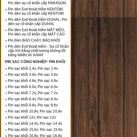
Pin đèn sự cố khẩn cấp PARAGON
Pin đèn Exit thoát hiểm KENTOM,
Pin đèn sự cố khẩn cấp KENTOM
Pin đèn Exit thoát hiểm DUHAL, Pin
đèn sự cố khẩn cấp DUHAL
Pin đèn Exit thoát hiểm MẮT MÈO,
Pin đèn sự cố khẩn cấp MẮT CÁO
Pin Đèn BÁO CHÁY, BÁO KHÓI
Pin đèn Exit thoát hiểm - Sự cố Khẩn
cấp /Vỏ trắng-chất lượng không tốt
bằng NiMH vỏ XANH
PIN SẠC CÔNG NGHIỆP- PIN KHỐI
Pin sạc khối 2.4v, Pin sạc 2.4v
Pin sạc khối 3.6v, Pin sạc 3.6v
Pin sạc khối 4.8v, Pin sạc 4.8v
Pin sạc khối 6.0v, Pin sạc 6.0v
Pin sạc khối 7.2v, Pin sạc 7.2v
Pin sạc khối 8.4v, Pin sạc 8.4v
Pin sạc khối 9.6v, Pin sạc 9.6v
Pin sạc khối 10.8v, Pin sạc 10.8v
Pin sạc khối 12v, Pin sạc 12v
Pin sạc khối 14.4v, Pin sạc 14.4v
Pin sạc khối 15.6v; Pin sạc 15.6v
Pin sạc khối 16.8v, Pin sạc 16.8v