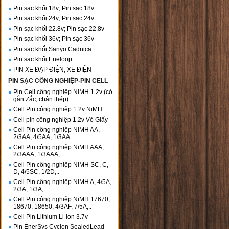
Pin sạc khối 18v; Pin sạc 18v
Pin sạc khối 24v; Pin sạc 24v
Pin sạc khối 22.8v; Pin sạc 22.8v
Pin sạc khối 36v; Pin sạc 36v
Pin sạc khối Sanyo Cadnica
Pin sạc khối Eneloop
PIN XE ĐẠP ĐIỆN, XE ĐIỆN
PIN SẠC CÔNG NGHIỆP-PIN CELL
Pin Cell công nghiệp NiMH 1.2v (có
gắn Zắc, chân thép)
Cell Pin công nghiệp 1.2v NiMH
Cell pin công nghiệp 1.2v Vỏ Giấy
Cell Pin công nghiệp NiMH AA,
2/3AA, 4/5AA, 1/3AA
Cell Pin công nghiệp NiMH AAA,
2/3AAA, 1/3AAA,..
Cell Pin công nghiệp NiMH SC, C,
D, 4/5SC, 1/2D,..
Cell Pin công nghiệp NiMH A, 4/5A,
2/3A, 1/3A,..
Cell Pin công nghiệp NiMH 17670,
18670, 18650, 4/3AF, 7/5A,..
Cell Pin Lithium Li-Ion 3.7v
Pin EnerSys Cyclon SealedLead