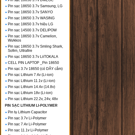
Pin sạc 18650 3.7v DMEGC
Pin sạc 18650 3.7v Samsung, LG
Pin sạc 18650 3.7v SANYO
Pin sạc 18650 3.7v WASING
Pin sạc 18650 3.7v hiệu LG
Pin sạc 14500 3.7v DELIPOW
Pin sạc 18650 3.7v Camelion,
Wưkkos
Pin sạc 18650 3.7v Smling Shark,
Sofirn, Ultrafire
Pin sạc 18650 3.7v LiiTOKALA
CELL PIN LAPTOP _Pin 18650
Pin sạc 3.7v 18650 (có DÂY cắm)
Pin sạc Lithium 7.4v (Li-ion)
Pin sạc Lithium 11.1v (Li-ion)
Pin sạc Lithium 14.4v (14.8v)
Pin sạc Lithium 18v (Li-ion)
Pin sạc Lithium 22.2v, 24v, 48v
PIN SẠC LITHIUM LI-POLYMER
Pin tụ Lithium Capacitor
Pin sạc 3.7v Li-Polymer
Pin sạc 7.4v Li-Polymer
Pin sạc 11.1v Li-Polymer