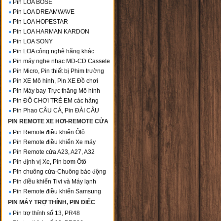
Pin LOA BOSE
Pin LOA DREAMWAVE
Pin LOA HOPESTAR
Pin LOA HARMAN KARDON
Pin LOA SONY
Pin LOA công nghệ hãng khác
Pin máy nghe nhạc MD-CD Cassete
Pin Micro, Pin thiết bị Phim trường
Pin XE Mô hình, Pin XE Đồ chơi
Pin Máy bay-Trực thăng Mô hình
Pin ĐỒ CHƠI TRẺ EM các hãng
Pin Phao CÂU CÁ, Pin ĐÀI CÂU
PIN REMOTE XE HƠI-REMOTE CỬA
Pin Remote điều khiển Ôtô
Pin Remote điều khiển Xe máy
Pin Remote cửa A23, A27, A32
Pin định vị Xe, Pin bơm Ôtô
Pin chuông cửa-Chuông báo động
Pin điều khiển Tivi và Máy lạnh
Pin Remote điều khiển Samsung
PIN MÁY TRỢ THÍNH, PIN ĐIẾC
Pin trợ thính số 13, PR48