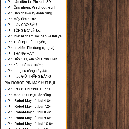
Pin cân điện tử, Pin kính 3D
Pin Ống nhòm, Pin chuột vi tính
Pin Bàn chải-Máy đánh răng
Pin Máy tăm nước
Pin máy CẠO RÂU
Pin TÔNG ĐƠ cắt tóc
Pin thiết bị chăm sóc bảo vệ thú yêu
Pin Thiết bị Huấn Luyện,..
Pin roi điện, Pin dụng cụ tự vệ
Pin THANG MÁY
Pin Bếp Gas, Pin Nồi Cơm Điện
Pin đồng hồ treo tường
Pin dung cụ căng dây đàn
Pin máy GIỮ THĂNG BẰNG
Pin iROBOT; PIN MÁY HÚT BỤI
Pin iROBOT hút bụi lau nhà
Pin MÁY HÚT BỤI các hãng
Pin iRobot-Máy hút bụi 4.8v
Pin iRobot-Máy hút bụi 7.2v
Pin iRobot-Máy hút bụi 8.4v
Pin iRobot-Máy hút bụi 9.6v
Pin iRobot-Máy hút bụi 10.8v