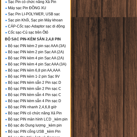
Sạc Pin có chức năng Xả Pin
Máy sạc Pin ĐỒNG XU
Sạc Pin LI-POLYMER, USB sạc
Sạc pin Khối, Sạc pin Máy khoan
CÁP-Cốc sạc-Adaptor sạc di động
Cốc sạc-Củ sạc trên Ôtô
BỘ SẠC PIN-KÈM SẲN 2,4,8 PIN
Bộ sạc PIN kèm 2 pin sạc AAA (3A)
Bộ sạc PIN kèm 2 pin Sạc AA (2A)
Bộ sạc PIN kèm 4 pin Sạc AA (2A)
Bộ sạc PIN kèm 4 pin Sạc AAA (3A)
Bộ sạc PIN kèm 6,8 pin AA,AAA
Bộ sạc PIN kèm 1-2 pin Sạc 9V
Bộ sạc PIN kèm sẳn 2 Pin sạc D
Bộ sạc PIN kèm sẳn 2 Pin sạc C
Bộ sạc PIN kèm sẳn 4 Pin sạc C
Bộ sạc PIN kèm sẳn 4 Pin sạc D
Bộ sạc PIN nhanh 2,4,6,8 giờ
Bộ sạc PIN có chức năng Xả Pin
Bộ sạc PIN màn hình LCD _kèm pin
Bộ sạc đo Dung lượng _kèm pin
Bộ sạc PIN cổng USB _kèm Pin