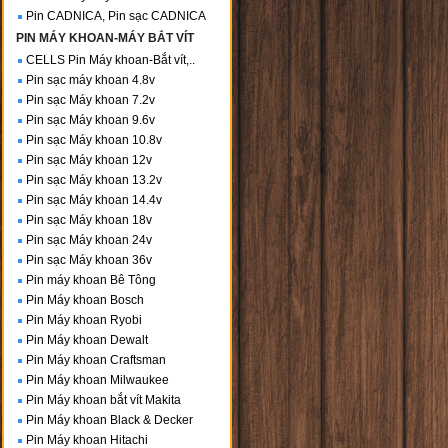
Pin CADNICA, Pin sạc CADNICA
PIN MÁY KHOAN-MÁY BẮT VÍT
CELLS Pin Máy khoan-Bắt vít,..
Pin sạc máy khoan 4.8v
Pin sạc Máy khoan 7.2v
Pin sạc Máy khoan 9.6v
Pin sạc Máy khoan 10.8v
Pin sạc Máy khoan 12v
Pin sạc Máy khoan 13.2v
Pin sạc Máy khoan 14.4v
Pin sạc Máy khoan 18v
Pin sạc Máy khoan 24v
Pin sạc Máy khoan 36v
Pin máy khoan Bê Tông
Pin Máy khoan Bosch
Pin Máy khoan Ryobi
Pin Máy khoan Dewalt
Pin Máy khoan Craftsman
Pin Máy khoan Milwaukee
Pin Máy khoan bắt vít Makita
Pin Máy khoan Black & Decker
Pin Máy khoan Hitachi