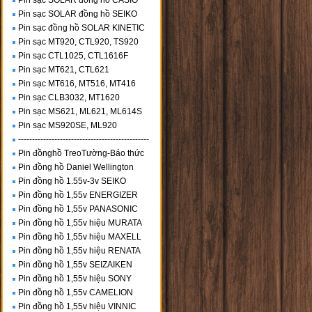
Pin sạc SOLAR đồng hồ CASIO
Pin sạc SOLAR đồng hồ SEIKO
Pin sạc đồng hồ SOLAR KINETIC
Pin sạc MT920, CTL920, TS920
Pin sạc CTL1025, CTL1616F
Pin sạc MT621, CTL621
Pin sạc MT616, MT516, MT416
Pin sạc CLB3032, MT1620
Pin sạc MS621, ML621, ML614S
Pin sạc MS920SE, ML920
-----------------------------------------------
Pin đồnghồ TreoTường-Báo thức
Pin đồng hồ Daniel Wellington
Pin đồng hồ 1.55v-3v SEIKO
Pin đồng hồ 1,55v ENERGIZER
Pin đồng hồ 1,55v PANASONIC
Pin đồng hồ 1,55v hiệu MURATA
Pin đồng hồ 1,55v hiệu MAXELL
Pin đồng hồ 1,55v hiệu RENATA
Pin đồng hồ 1,55v SEIZAIKEN
Pin đồng hồ 1,55v hiệu SONY
Pin đồng hồ 1,55v CAMELION
Pin đồng hồ 1,55v hiệu VINNIC