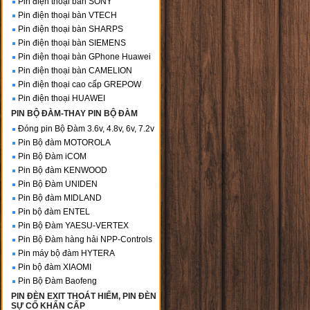
Pin điện thoại bàn SONY
Pin điện thoại bàn VTECH
Pin điện thoại bàn SHARPS
Pin điện thoại bàn SIEMENS
Pin điện thoại bàn GPhone Huawei
Pin điện thoại bàn CAMELION
Pin điện thoại cao cấp GREPOW
Pin điện thoại HUAWEI
PIN BỘ ĐÀM-THAY PIN BỘ ĐÀM
Đóng pin Bộ Đàm 3.6v, 4.8v, 6v, 7.2v
Pin Bộ đàm MOTOROLA
Pin Bộ Đàm iCOM
Pin Bộ đàm KENWOOD
Pin Bộ Đàm UNIDEN
Pin Bộ đàm MIDLAND
Pin bộ đàm ENTEL
Pin Bộ Đàm YAESU-VERTEX
Pin Bộ Đàm hàng hải NPP-Controls
Pin máy bộ đàm HYTERA
Pin bộ đàm XIAOMI
Pin Bộ Đàm Baofeng
PIN ĐÈN EXIT THOÁT HIỂM, PIN ĐÈN
SỰ CỐ KHẨN CẤP