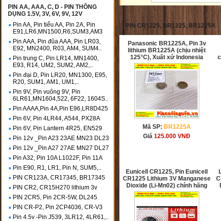
PIN AA, AAA, C, D - PIN THÔNG
DỤNG 1.5V, 3V, 6V, 9V, 12V
Pin AA, Pin tiểu AA, Pin 2A, Pin
PIN CR1225, BR1225, BR1225A
E91,LR6,MN1500,R6,SUM3,AM3
Pin AAA, Pin đũa AAA, Pin LR03,
Panasonic BR1225A, Pin 3v
E92, MN2400, R03, AM4, SUM4..
lithium BR1225A (chịu nhiệt
125°C), Xuất xứ Indonesia
c
Pin trung C, Pin LR14, MN1400,
E93, R14, UM2, SUM2, AM2,..
Pin đại D, Pin LR20, MN1300, E95,
R20, SUM1, AM1, UM1,..
Pin 9V, Pin vuông 9V, Pin
6LR61,MN1604,522, 6F22, 1604S..
Pin AAAA,Pin 4A,Pin E96,LR8D425
Pin 6V, Pin 4LR44, A544, PX28A
Mã SP:
BR1225A
Pin 6V, Pin Lantern 4R25, EN529
Giá
125.000
VNĐ
Pin 12v _Pin A23 23AE MN23 DL23
Pin 12v _Pin A27 27AE MN27 DL27
Pin A32, Pin 10A L1022F, Pin 11A
Pin E90, R1, LR1, Pin N, SUM5,..
Eunicell CR1225, Pin Eunicell
PIN CR123A, CR17345, BR17345
CR1225 Lithium 3V Manganese
C
Dioxide (Li-Mn02) chính hãng
PIN CR2, CR15H270 lithium 3v
PIN 2CR5, Pin 2CR-5W, DL245
PIN CR-P2, Pin 2CP4036, CR-V3
Pin 4.5v -Pin J539, 3LR12, 4LR61,..