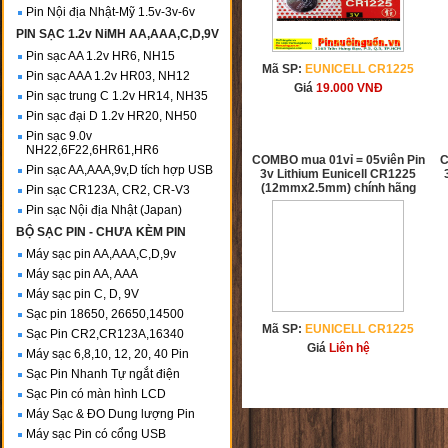
Pin Nội địa Nhật-Mỹ 1.5v-3v-6v
PIN SẠC 1.2v NiMH AA,AAA,C,D,9V
Pin sạc AA 1.2v HR6, NH15
Mã SP:
EUNICELL CR1225
Pin sạc AAA 1.2v HR03, NH12
Giá
19.000
VNĐ
Pin sạc trung C 1.2v HR14, NH35
Pin sạc đại D 1.2v HR20, NH50
Pin sạc 9.0v
NH22,6F22,6HR61,HR6
COMBO mua 01vỉ = 05viên Pin
C
Pin sạc AA,AAA,9v,D tích hợp USB
3v Lithium Eunicell CR1225
(12mmx2.5mm) chính hãng
Pin sạc CR123A, CR2, CR-V3
Pin sạc Nội địa Nhật (Japan)
BỘ SẠC PIN - CHƯA KÈM PIN
Máy sạc pin AA,AAA,C,D,9v
Máy sạc pin AA, AAA
Máy sạc pin C, D, 9V
Sạc pin 18650, 26650,14500
Mã SP:
EUNICELL CR1225
Sạc Pin CR2,CR123A,16340
Giá
Liên hệ
Máy sạc 6,8,10, 12, 20, 40 Pin
Sạc Pin Nhanh Tự ngắt điện
Sạc Pin có màn hình LCD
Máy Sạc & ĐO Dung lượng Pin
Máy sạc Pin có cổng USB