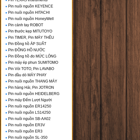
Pin TEXAS Instruments
Pin nuôi nguồn KEYENCE
Pin nuôi nguồn HITACHI
Pin nuôi nguồn HoneyWell
Pin cánh tay ROBOT
Pin thước kẹp MITUTOYO
Pin TIMER, Pin MÁY THÊU
Pin Đồng hồ ÁP SUẤT
Pin ĐỒNG HỒ NƯỚC
Pin Đồng hồ đo MỨC LỎNG
Pin máy ép phun SUMITOMO
Pin Vòi TOTO, Pin LAVABO
Pin đầu dò MÁY PHAY
Pin nuôi nguồn THANG MÁY
Pin hàng Hải, Pin JOTRON
Pin nuôi nguồn HEIDELBERG
Pin máy Đếm Lượt Người
Pin nuôi nguồn ER14250
Pin nuôi nguồn LS14250
Pin nuôi nguồn SB-AA02
Pin nuôi nguồn ER3V
Pin nuôi nguồn ER3
Pin nuôi nguồn SL-350