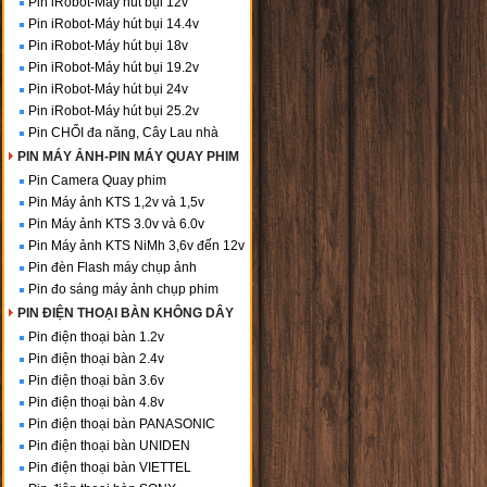
Pin iRobot-Máy hút bụi 12v
Pin iRobot-Máy hút bụi 14.4v
Pin iRobot-Máy hút bụi 18v
Pin iRobot-Máy hút bụi 19.2v
Pin iRobot-Máy hút bụi 24v
Pin iRobot-Máy hút bụi 25.2v
Pin CHỔI đa năng, Cây Lau nhà
PIN MÁY ẢNH-PIN MÁY QUAY PHIM
Pin Camera Quay phim
Pin Máy ảnh KTS 1,2v và 1,5v
Pin Máy ảnh KTS 3.0v và 6.0v
Pin Máy ảnh KTS NiMh 3,6v đến 12v
Pin đèn Flash máy chụp ảnh
Pin đo sáng máy ảnh chụp phim
PIN ĐIỆN THOẠI BÀN KHÔNG DÂY
Pin điện thoại bàn 1.2v
Pin điện thoại bàn 2.4v
Pin điện thoại bàn 3.6v
Pin điện thoại bàn 4.8v
Pin điện thoại bàn PANASONIC
Pin điện thoại bàn UNIDEN
Pin điện thoại bàn VIETTEL