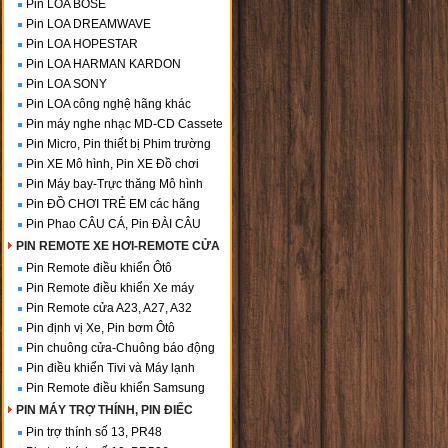
Pin LOA BOSE
Pin LOA DREAMWAVE
Pin LOA HOPESTAR
Pin LOA HARMAN KARDON
Pin LOA SONY
Pin LOA công nghệ hãng khác
Pin máy nghe nhạc MD-CD Cassete
Pin Micro, Pin thiết bị Phim trường
Pin XE Mô hình, Pin XE Đồ chơi
Pin Máy bay-Trực thăng Mô hình
Pin ĐỒ CHƠI TRẺ EM các hãng
Pin Phao CÂU CÁ, Pin ĐÀI CÂU
PIN REMOTE XE HƠI-REMOTE CỬA
Pin Remote điều khiển Ôtô
Pin Remote điều khiển Xe máy
Pin Remote cửa A23, A27, A32
Pin định vị Xe, Pin bơm Ôtô
Pin chuông cửa-Chuông báo động
Pin điều khiển Tivi và Máy lạnh
Pin Remote điều khiển Samsung
PIN MÁY TRỢ THÍNH, PIN ĐIẾC
Pin trợ thính số 13, PR48