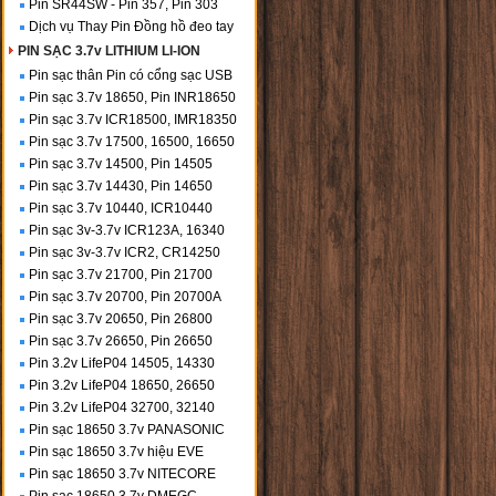
Pin SR44SW - Pin 357, Pin 303
Dịch vụ Thay Pin Đồng hồ đeo tay
PIN SẠC 3.7v LITHIUM LI-ION
Pin sạc thân Pin có cổng sạc USB
Pin sạc 3.7v 18650, Pin INR18650
Pin sạc 3.7v ICR18500, IMR18350
Pin sạc 3.7v 17500, 16500, 16650
Pin sạc 3.7v 14500, Pin 14505
Pin sạc 3.7v 14430, Pin 14650
Pin sạc 3.7v 10440, ICR10440
Pin sạc 3v-3.7v ICR123A, 16340
Pin sạc 3v-3.7v ICR2, CR14250
Pin sạc 3.7v 21700, Pin 21700
Pin sạc 3.7v 20700, Pin 20700A
Pin sạc 3.7v 20650, Pin 26800
Pin sạc 3.7v 26650, Pin 26650
Pin 3.2v LifeP04 14505, 14330
Pin 3.2v LifeP04 18650, 26650
Pin 3.2v LifeP04 32700, 32140
Pin sạc 18650 3.7v PANASONIC
Pin sạc 18650 3.7v hiệu EVE
Pin sạc 18650 3.7v NITECORE