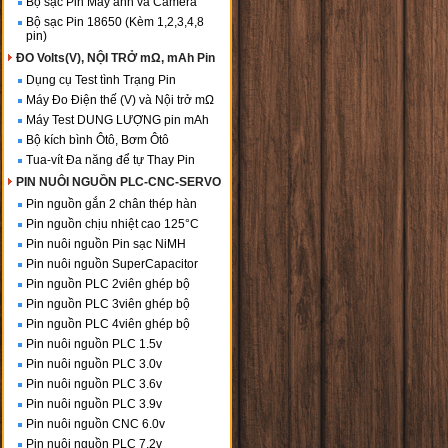
Bộ sạc Pin Máy ảnh và Camera
Bộ sạc Pin 18650 (Kèm 1,2,3,4,8
pin)
ĐO Volts(V), NỘI TRỞ mΩ, mAh Pin
Dụng cụ Test tình Trạng Pin
Máy Đo Điện thế (V) và Nội trở mΩ
Máy Test DUNG LƯỢNG pin mAh
Bộ kích bình Ôtô, Bơm Ôtô
Tua-vít Đa năng để tự Thay Pin
PIN NUÔI NGUỒN PLC-CNC-SERVO
Pin nguồn gắn 2 chân thép hàn
Pin nguồn chịu nhiệt cao 125°C
Pin nuôi nguồn Pin sạc NiMH
Pin nuôi nguồn SuperCapacitor
Pin nguồn PLC 2viên ghép bộ
Pin nguồn PLC 3viên ghép bộ
Pin nguồn PLC 4viên ghép bộ
Pin nuôi nguồn PLC 1.5v
Pin nuôi nguồn PLC 3.0v
Pin nuôi nguồn PLC 3.6v
Pin nuôi nguồn PLC 3.9v
Pin nuôi nguồn CNC 6.0v
Pin nuôi nguồn PLC 7.2v