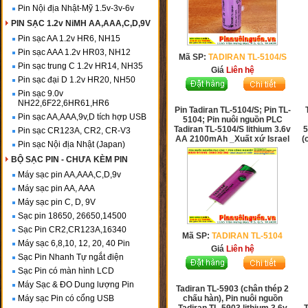
Pin Nội địa Nhật-Mỹ 1.5v-3v-6v
PIN SẠC 1.2v NiMH AA,AAA,C,D,9V
Pin sạc AA 1.2v HR6, NH15
Pin sạc AAA 1.2v HR03, NH12
Mã SP:
TADIRAN TL-5104/S
Pin sạc trung C 1.2v HR14, NH35
Giá
Liên hệ
Pin sạc đại D 1.2v HR20, NH50
Pin sạc 9.0v
NH22,6F22,6HR61,HR6
Pin Tadiran TL-5104/S; Pin TL-
Pin sạc AA,AAA,9v,D tích hợp USB
5104; Pin nuôi nguồn PLC
Tadiran TL-5104/S lithium 3.6v
5
Pin sạc CR123A, CR2, CR-V3
AA 2100mAh _Xuất xứ Israel
(
Pin sạc Nội địa Nhật (Japan)
BỘ SẠC PIN - CHƯA KÈM PIN
Máy sạc pin AA,AAA,C,D,9v
Máy sạc pin AA, AAA
Máy sạc pin C, D, 9V
Sạc pin 18650, 26650,14500
Sạc Pin CR2,CR123A,16340
Mã SP:
TADIRAN TL-5104
Máy sạc 6,8,10, 12, 20, 40 Pin
Giá
Liên hệ
Sạc Pin Nhanh Tự ngắt điện
Sạc Pin có màn hình LCD
Máy Sạc & ĐO Dung lượng Pin
Tadiran TL-5903 (chân thép 2
Máy sạc Pin có cổng USB
chấu hàn), Pin nuôi nguồn