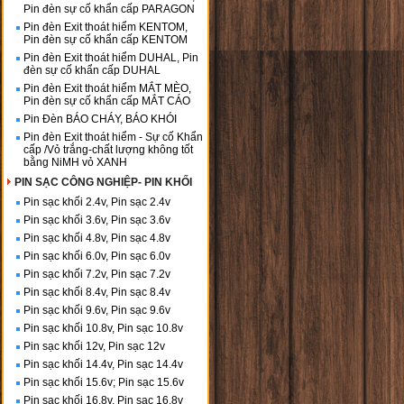
Pin đèn sự cố khẩn cấp PARAGON
Pin đèn Exit thoát hiểm KENTOM,
Pin đèn sự cố khẩn cấp KENTOM
Pin đèn Exit thoát hiểm DUHAL, Pin
đèn sự cố khẩn cấp DUHAL
Pin đèn Exit thoát hiểm MẮT MÈO,
Pin đèn sự cố khẩn cấp MẮT CÁO
Pin Đèn BÁO CHÁY, BÁO KHÓI
Pin đèn Exit thoát hiểm - Sự cố Khẩn
cấp /Vỏ trắng-chất lượng không tốt
bằng NiMH vỏ XANH
PIN SẠC CÔNG NGHIỆP- PIN KHỐI
Pin sạc khối 2.4v, Pin sạc 2.4v
Pin sạc khối 3.6v, Pin sạc 3.6v
Pin sạc khối 4.8v, Pin sạc 4.8v
Pin sạc khối 6.0v, Pin sạc 6.0v
Pin sạc khối 7.2v, Pin sạc 7.2v
Pin sạc khối 8.4v, Pin sạc 8.4v
Pin sạc khối 9.6v, Pin sạc 9.6v
Pin sạc khối 10.8v, Pin sạc 10.8v
Pin sạc khối 12v, Pin sạc 12v
Pin sạc khối 14.4v, Pin sạc 14.4v
Pin sạc khối 15.6v; Pin sạc 15.6v
Pin sạc khối 16.8v, Pin sạc 16.8v