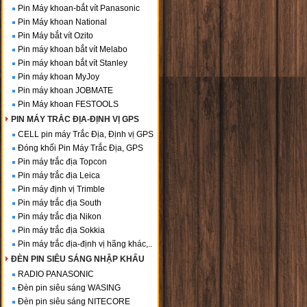
Pin Máy khoan-bắt vít Panasonic
Pin Máy khoan National
Pin Máy bắt vít Ozito
Pin máy khoan bắt vít Melabo
Pin máy khoan bắt vít Stanley
Pin máy khoan MyJoy
Pin máy khoan JOBMATE
Pin Máy khoan FESTOOLS
PIN MÁY TRẮC ĐỊA-ĐỊNH VỊ GPS
CELL pin máy Trắc Địa, Định vị GPS
Đóng khối Pin Máy Trắc Địa, GPS
Pin máy trắc địa Topcon
Pin máy trắc địa Leica
Pin máy định vị Trimble
Pin máy trắc địa South
Pin máy trắc địa Nikon
Pin máy trắc địa Sokkia
Pin máy trắc địa-định vị hãng khác,..
ĐÈN PIN SIÊU SÁNG NHẬP KHẨU
RADIO PANASONIC
Đèn pin siêu sáng WASING
Đèn pin siêu sáng NITECORE