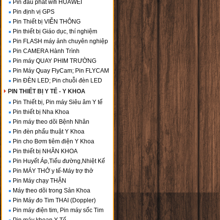
Pin đầu phát wifi HUAWEI
Pin định vị GPS
Pin Thiết bị VIỄN THÔNG
Pin thiết bị Giáo dục, thí nghiệm
Pin FLASH máy ảnh chuyên nghiệp
Pin CAMERA Hành Trình
Pin máy QUAY PHIM TRƯỜNG
Pin Máy Quay FlyCam; Pin FLYCAM
Pin ĐÈN LED; Pin chuỗi đèn LED
PIN THIẾT BỊ Y TẾ - Y KHOA
Pin Thiết bị, Pin máy Siêu âm Y tế
Pin thiết bị Nha Khoa
Pin máy theo dõi Bệnh Nhân
Pin đèn phẩu thuật Y Khoa
Pin cho Bơm tiêm điện Y Khoa
Pin thiết bị NHÃN KHOA
Pin Huyết Áp,Tiểu đường,Nhiệt Kế
Pin MÁY THỞ y tế-Máy trợ thở
Pin Máy chạy THẬN
Máy theo dõi trong Sản Khoa
Pin Máy đo Tim THAI (Doppler)
Pin máy điện tim, Pin máy sốc Tim