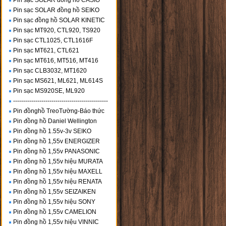
Pin sạc SOLAR đồng hồ CASIO
Pin sạc SOLAR đồng hồ SEIKO
Pin sạc đồng hồ SOLAR KINETIC
Pin sạc MT920, CTL920, TS920
Pin sạc CTL1025, CTL1616F
Pin sạc MT621, CTL621
Pin sạc MT616, MT516, MT416
Pin sạc CLB3032, MT1620
Pin sạc MS621, ML621, ML614S
Pin sạc MS920SE, ML920
-----------------------------------------------
Pin đồnghồ TreoTường-Báo thức
Pin đồng hồ Daniel Wellington
Pin đồng hồ 1.55v-3v SEIKO
Pin đồng hồ 1,55v ENERGIZER
Pin đồng hồ 1,55v PANASONIC
Pin đồng hồ 1,55v hiệu MURATA
Pin đồng hồ 1,55v hiệu MAXELL
Pin đồng hồ 1,55v hiệu RENATA
Pin đồng hồ 1,55v SEIZAIKEN
Pin đồng hồ 1,55v hiệu SONY
Pin đồng hồ 1,55v CAMELION
Pin đồng hồ 1,55v hiệu VINNIC