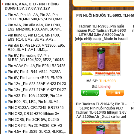
PIN AA, AAA, C, D - PIN THÔNG
DỤNG 1.5V, 3V, 6V, 9V, 12V
Pin AA, Pin tiểu AA, Pin 2A, Pin
PIN NUÔI NGUỒN TL-5903, TLH-5
E91,LR6,MN1500,R6,SUM3,AM3
Pin AAA, Pin đũa AAA, Pin LR03,
Tadiran TLH-5903, Pin nuôi
E92, MN2400, R03, AM4, SUM4..
nguồn PLC Tadiran TLH-5903
n
LITHIUM 3.6v AA2000mAh
Pin trung C, Pin LR14, MN1400,
(chịu nhiệt cao) _Made in Israel
E93, R14, UM2, SUM2, AM2,..
Pin đại D, Pin LR20, MN1300, E95,
R20, SUM1, AM1, UM1,..
Pin 9V, Pin vuông 9V, Pin
6LR61,MN1604,522, 6F22, 1604S..
Pin AAAA,Pin 4A,Pin E96,LR8D425
Pin 6V, Pin 4LR44, A544, PX28A
Pin 6V, Pin Lantern 4R25, EN529
Mã SP:
TLH-5903
Pin 12v _Pin A23 23AE MN23 DL23
Giá
Liên hệ
Pin 12v _Pin A27 27AE MN27 DL27
Pin A32, Pin 10A L1022F, Pin 11A
Pin E90, R1, LR1, Pin N, SUM5,..
Pin Tadiran TL-5104/S; Pin TL-
PIN CR123A, CR17345, BR17345
5104; Pin nuôi nguồn PLC
P
Tadiran TL-5104/S lithium 3.6v
PIN CR2, CR15H270 lithium 3v
AA 2100mAh _Xuất xứ Israel
PIN 2CR5, Pin 2CR-5W, DL245
PIN CR-P2, Pin 2CP4036, CR-V3
Pin 4.5v -Pin J539, 3LR12, 4LR61,..