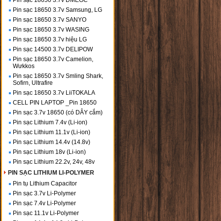
Pin sạc 18650 3.7v DMEGC
Pin sạc 18650 3.7v Samsung, LG
Pin sạc 18650 3.7v SANYO
Pin sạc 18650 3.7v WASING
Pin sạc 18650 3.7v hiệu LG
Pin sạc 14500 3.7v DELIPOW
Pin sạc 18650 3.7v Camelion,
Wưkkos
Pin sạc 18650 3.7v Smling Shark,
Sofirn, Ultrafire
Pin sạc 18650 3.7v LiiTOKALA
CELL PIN LAPTOP _Pin 18650
Pin sạc 3.7v 18650 (có DÂY cắm)
Pin sạc Lithium 7.4v (Li-ion)
Pin sạc Lithium 11.1v (Li-ion)
Pin sạc Lithium 14.4v (14.8v)
Pin sạc Lithium 18v (Li-ion)
Pin sạc Lithium 22.2v, 24v, 48v
PIN SẠC LITHIUM LI-POLYMER
Pin tụ Lithium Capacitor
Pin sạc 3.7v Li-Polymer
Pin sạc 7.4v Li-Polymer
Pin sạc 11.1v Li-Polymer