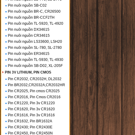
Pin nuôi nguồn SB-C02
Pin nuôi nguồn BR-C, CR26500
Pin nuôi nguồn BR-CCF2TH
Pin nuôi nguồn TL-5920, TL-4920
Pin nuôi nguồn DX34615
Pin nuôi nguồn CR34615
Pin nuôi nguồn LS33600, LSH20
Pin nuôi nguồn SL-780, SL-2780
Pin nuôi nguồn ER34615
Pin nuôi nguồn TL-5930, TL-4930
Pin nuôi nguồn SB-D02, XL-205F
PIN 3V LITHIUM, PIN CMOS
Pin CR2032, CR2032H, DL2032
Pin BR2032,CR2032A,CR2032HR
Pin CR2025, Pin cmos CR2025
Pin CR2016, Pin Cmos CR2016
Pin CR1220, Pin 3v CR1220
Pin CR1620, Pin 3v CR1620
Pin CR1616, Pin 3v CR1616
Pin CR1632, Pin BR1632A
Pin CR2430; Pin CR2430E
Pin CR2450, Pin CR2450N