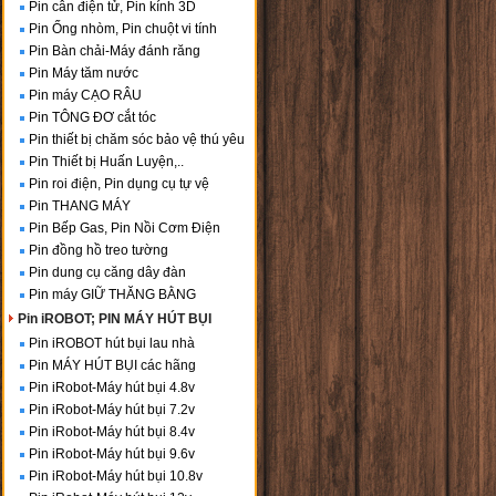
Pin cân điện tử, Pin kính 3D
Pin Ống nhòm, Pin chuột vi tính
Pin Bàn chải-Máy đánh răng
Pin Máy tăm nước
Pin máy CẠO RÂU
Pin TÔNG ĐƠ cắt tóc
Pin thiết bị chăm sóc bảo vệ thú yêu
Pin Thiết bị Huấn Luyện,..
Pin roi điện, Pin dụng cụ tự vệ
Pin THANG MÁY
Pin Bếp Gas, Pin Nồi Cơm Điện
Pin đồng hồ treo tường
Pin dung cụ căng dây đàn
Pin máy GIỮ THĂNG BẰNG
Pin iROBOT; PIN MÁY HÚT BỤI
Pin iROBOT hút bụi lau nhà
Pin MÁY HÚT BỤI các hãng
Pin iRobot-Máy hút bụi 4.8v
Pin iRobot-Máy hút bụi 7.2v
Pin iRobot-Máy hút bụi 8.4v
Pin iRobot-Máy hút bụi 9.6v
Pin iRobot-Máy hút bụi 10.8v