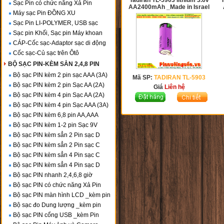
Tadiran TL-5903 lithium 3.6v
Sạc Pin có chức năng Xả Pin
AA2400mAh _Made in Israel
Máy sạc Pin ĐỒNG XU
Sạc Pin LI-POLYMER, USB sạc
Sạc pin Khối, Sạc pin Máy khoan
CÁP-Cốc sạc-Adaptor sạc di động
Cốc sạc-Củ sạc trên Ôtô
BỘ SẠC PIN-KÈM SẲN 2,4,8 PIN
Bộ sạc PIN kèm 2 pin sạc AAA (3A)
Mã SP:
TADIRAN TL-5903
Bộ sạc PIN kèm 2 pin Sạc AA (2A)
Giá
Liên hệ
Bộ sạc PIN kèm 4 pin Sạc AA (2A)
Bộ sạc PIN kèm 4 pin Sạc AAA (3A)
Bộ sạc PIN kèm 6,8 pin AA,AAA
Bộ sạc PIN kèm 1-2 pin Sạc 9V
Bộ sạc PIN kèm sẳn 2 Pin sạc D
Bộ sạc PIN kèm sẳn 2 Pin sạc C
Bộ sạc PIN kèm sẳn 4 Pin sạc C
Bộ sạc PIN kèm sẳn 4 Pin sạc D
Bộ sạc PIN nhanh 2,4,6,8 giờ
Bộ sạc PIN có chức năng Xả Pin
Bộ sạc PIN màn hình LCD _kèm pin
Bộ sạc đo Dung lượng _kèm pin
Bộ sạc PIN cổng USB _kèm Pin