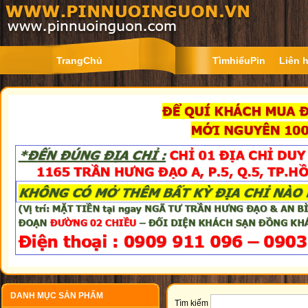
TrangChủ
TìmhiểuPin
Liên 
DANH MỤC SẢN PHẨM
Tìm kiếm