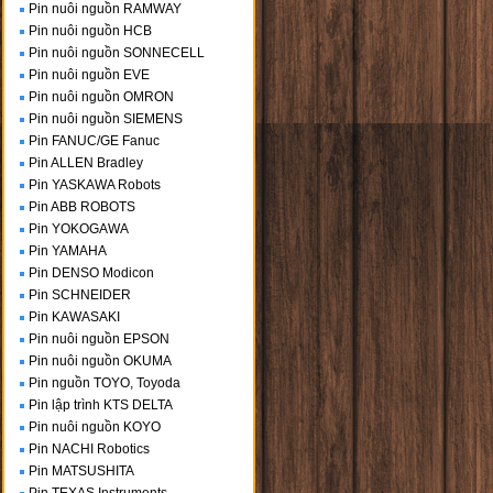
Pin nuôi nguồn RAMWAY
Pin nuôi nguồn HCB
Pin nuôi nguồn SONNECELL
Pin nuôi nguồn EVE
Pin nuôi nguồn OMRON
Pin nuôi nguồn SIEMENS
Pin FANUC/GE Fanuc
Pin ALLEN Bradley
Pin YASKAWA Robots
Pin ABB ROBOTS
Pin YOKOGAWA
Pin YAMAHA
Pin DENSO Modicon
Pin SCHNEIDER
Pin KAWASAKI
Pin nuôi nguồn EPSON
Pin nuôi nguồn OKUMA
Pin nguồn TOYO, Toyoda
Pin lập trình KTS DELTA
Pin nuôi nguồn KOYO
Pin NACHI Robotics
Pin MATSUSHITA