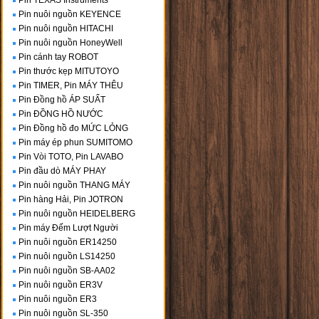
Pin TEXAS Instruments
Pin nuôi nguồn KEYENCE
Pin nuôi nguồn HITACHI
Pin nuôi nguồn HoneyWell
Pin cánh tay ROBOT
Pin thước kẹp MITUTOYO
Pin TIMER, Pin MÁY THÊU
Pin Đồng hồ ÁP SUẤT
Pin ĐỒNG HỒ NƯỚC
Pin Đồng hồ đo MỨC LỎNG
Pin máy ép phun SUMITOMO
Pin Vòi TOTO, Pin LAVABO
Pin đầu dò MÁY PHAY
Pin nuôi nguồn THANG MÁY
Pin hàng Hải, Pin JOTRON
Pin nuôi nguồn HEIDELBERG
Pin máy Đếm Lượt Người
Pin nuôi nguồn ER14250
Pin nuôi nguồn LS14250
Pin nuôi nguồn SB-AA02
Pin nuôi nguồn ER3V
Pin nuôi nguồn ER3
Pin nuôi nguồn SL-350