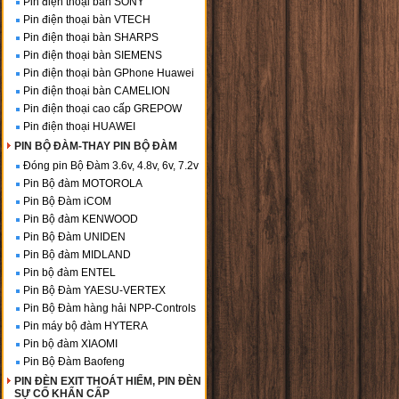
Pin điện thoại bàn SONY
Pin điện thoại bàn VTECH
Pin điện thoại bàn SHARPS
Pin điện thoại bàn SIEMENS
Pin điện thoại bàn GPhone Huawei
Pin điện thoại bàn CAMELION
Pin điện thoại cao cấp GREPOW
Pin điện thoại HUAWEI
PIN BỘ ĐÀM-THAY PIN BỘ ĐÀM
Đóng pin Bộ Đàm 3.6v, 4.8v, 6v, 7.2v
Pin Bộ đàm MOTOROLA
Pin Bộ Đàm iCOM
Pin Bộ đàm KENWOOD
Pin Bộ Đàm UNIDEN
Pin Bộ đàm MIDLAND
Pin bộ đàm ENTEL
Pin Bộ Đàm YAESU-VERTEX
Pin Bộ Đàm hàng hải NPP-Controls
Pin máy bộ đàm HYTERA
Pin bộ đàm XIAOMI
Pin Bộ Đàm Baofeng
PIN ĐÈN EXIT THOÁT HIỂM, PIN ĐÈN
SỰ CỐ KHẨN CẤP