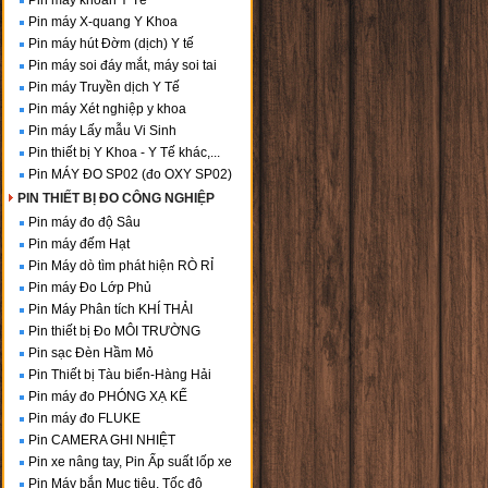
Pin máy khoan Y Tế
Pin máy X-quang Y Khoa
Pin máy hút Đờm (dịch) Y tế
Pin máy soi đáy mắt, máy soi tai
Pin máy Truyền dịch Y Tế
Pin máy Xét nghiệp y khoa
Pin máy Lấy mẫu Vi Sinh
Pin thiết bị Y Khoa - Y Tế khác,...
Pin MÁY ĐO SP02 (đo OXY SP02)
PIN THIẾT BỊ ĐO CÔNG NGHIỆP
Pin máy đo độ Sâu
Pin máy đếm Hạt
Pin Máy dò tìm phát hiện RÒ RỈ
Pin máy Đo Lớp Phủ
Pin Máy Phân tích KHÍ THẢI
Pin thiết bị Đo MÔI TRƯỜNG
Pin sạc Đèn Hầm Mỏ
Pin Thiết bị Tàu biển-Hàng Hải
Pin máy đo PHÓNG XẠ KẾ
Pin máy đo FLUKE
Pin CAMERA GHI NHIỆT
Pin xe nâng tay, Pin Ấp suất lốp xe
Pin Máy bắn Mục tiêu, Tốc độ