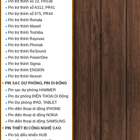
Pin trợ thính số 10, PR536
Pin trợ thính số A312, PR41
Pin trợ thính số 675, PR44
Pin trợ thính Renata
Pin trợ thính Maxell
Pin trợ thính Toshiba
Pin trợ thính Rayovac
Pin trợ thính Phonak
Pin trợ thính ReSound
Pin trợ thính PowerOne
Pin trợ thính Signia
Pin trợ thính ENGION
Pin trợ thính Nexcel
PIN SẠC DỰ PHÒNG, PIN DI ĐỘNG
Pin sạc dự phòng HAMMER
Pin dự phòng ĐIỆN THOẠI Di Động
Pin Dự phòng IPAD, TABLET
Pin điện thoại di động iPHONE
Pin điện thoại di động NOKIA
Pin điện thoại di động SAMSUNG
PIN THIẾT BỊ CÔNG NGHỆ CAO
Pin bộ điều khiển HUB