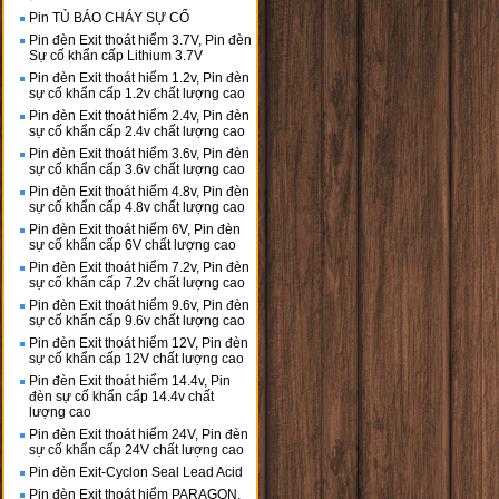
Pin TỦ BÁO CHÁY SỰ CỐ
Pin đèn Exit thoát hiểm 3.7V, Pin đèn
Sự cố khẩn cấp Lithium 3.7V
Pin đèn Exit thoát hiểm 1.2v, Pin đèn
sự cố khẩn cấp 1.2v chất lượng cao
Pin đèn Exit thoát hiểm 2.4v, Pin đèn
sự cố khẩn cấp 2.4v chất lượng cao
Pin đèn Exit thoát hiểm 3.6v, Pin đèn
sự cố khẩn cấp 3.6v chất lượng cao
Pin đèn Exit thoát hiểm 4.8v, Pin đèn
sự cố khẩn cấp 4.8v chất lượng cao
Pin đèn Exit thoát hiểm 6V, Pin đèn
sự cố khẩn cấp 6V chất lượng cao
Pin đèn Exit thoát hiểm 7.2v, Pin đèn
sự cố khẩn cấp 7.2v chất lượng cao
Pin đèn Exit thoát hiểm 9.6v, Pin đèn
sự cố khẩn cấp 9.6v chất lượng cao
Pin đèn Exit thoát hiểm 12V, Pin đèn
sự cố khẩn cấp 12V chất lượng cao
Pin đèn Exit thoát hiểm 14.4v, Pin
đèn sự cố khẩn cấp 14.4v chất
lượng cao
Pin đèn Exit thoát hiểm 24V, Pin đèn
sự cố khẩn cấp 24V chất lượng cao
Pin đèn Exit-Cyclon Seal Lead Acid
Pin đèn Exit thoát hiểm PARAGON,