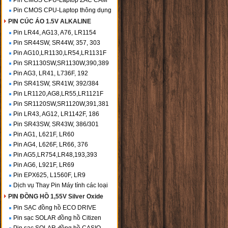
Pin CMOS CPU-Laptop ZẮC CẮM
Pin CMOS CPU-Laptop thông dụng
PIN CÚC ÁO 1.5V ALKALINE
Pin LR44, AG13, A76, LR1154
Pin SR44SW, SR44W, 357, 303
Pin AG10,LR1130,LR54,LR1131F
Pin SR1130SW,SR1130W,390,389
Pin AG3, LR41, L736F, 192
Pin SR41SW, SR41W, 392/384
Pin LR1120,AG8,LR55,LR1121F
Pin SR1120SW,SR1120W,391,381
Pin LR43, AG12, LR1142F, 186
Pin SR43SW, SR43W, 386/301
Pin AG1, L621F, LR60
Pin AG4, L626F, LR66, 376
Pin AG5,LR754,LR48,193,393
Pin AG6, L921F, LR69
Pin EPX625, L1560F, LR9
Dịch vụ Thay Pin Máy tính các loại
PIN ĐỒNG HỒ 1,55V Silver Oxide
Pin SẠC đồng hồ ECO DRIVE
Pin sạc SOLAR đồng hồ Citizen