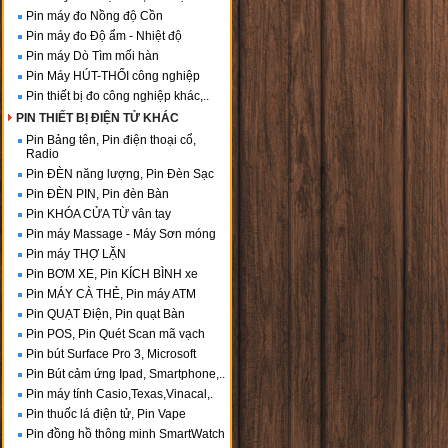
Pin máy đo Nồng độ Cồn
Pin máy đo Độ ẩm - Nhiệt độ
Pin máy Dò Tìm mối hàn
Pin Máy HÚT-THỔI công nghiệp
Pin thiết bị đo công nghiệp khác,..
PIN THIẾT BỊ ĐIỆN TỬ KHÁC
Pin Bảng tên, Pin điện thoại cổ,
Radio
Pin ĐÈN năng lượng, Pin Đèn Sạc
Pin ĐÈN PIN, Pin đèn Bàn
Pin KHÓA CỬA TỪ vân tay
Pin máy Massage - Máy Sơn móng
Pin máy THỢ LẶN
Pin BƠM XE, Pin KÍCH BÌNH xe
Pin MÁY CÀ THẺ, Pin máy ATM
Pin QUẠT Điện, Pin quạt Bàn
Pin POS, Pin Quét Scan mã vạch
Pin bút Surface Pro 3, Microsoft
Pin Bút cảm ứng Ipad, Smartphone,..
Pin máy tính Casio,Texas,Vinacal,.
Pin thuốc lá điện tử, Pin Vape
Pin đồng hồ thông minh SmartWatch