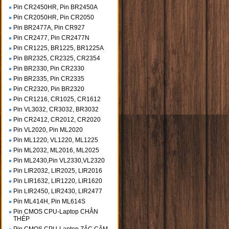
Pin CR2450HR, Pin BR2450A
Pin CR2050HR, Pin CR2050
Pin BR2477A, Pin CR927
Pin CR2477, Pin CR2477N
Pin CR1225, BR1225, BR1225A
Pin BR2325, CR2325, CR2354
Pin BR2330, Pin CR2330
Pin BR2335, Pin CR2335
Pin CR2320, Pin BR2320
Pin CR1216, CR1025, CR1612
Pin VL3032, CR3032, BR3032
Pin CR2412, CR2012, CR2020
Pin VL2020, Pin ML2020
Pin ML1220, VL1220, ML1225
Pin ML2032, ML2016, ML2025
Pin ML2430,Pin VL2330,VL2320
Pin LIR2032, LIR2025, LIR2016
Pin LIR1632, LIR1220, LIR1620
Pin LIR2450, LIR2430, LIR2477
Pin ML414H, Pin ML614S
Pin CMOS CPU-Laptop CHÂN
THÉP