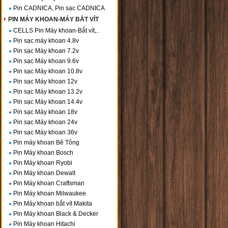
Pin CADNICA, Pin sạc CADNICA
PIN MÁY KHOAN-MÁY BẮT VÍT
CELLS Pin Máy khoan-Bắt vít,..
Pin sạc máy khoan 4.8v
Pin sạc Máy khoan 7.2v
Pin sạc Máy khoan 9.6v
Pin sạc Máy khoan 10.8v
Pin sạc Máy khoan 12v
Pin sạc Máy khoan 13.2v
Pin sạc Máy khoan 14.4v
Pin sạc Máy khoan 18v
Pin sạc Máy khoan 24v
Pin sạc Máy khoan 36v
Pin máy khoan Bê Tông
Pin Máy khoan Bosch
Pin Máy khoan Ryobi
Pin Máy khoan Dewalt
Pin Máy khoan Craftsman
Pin Máy khoan Milwaukee
Pin Máy khoan bắt vít Makita
Pin Máy khoan Black & Decker
Pin Máy khoan Hitachi