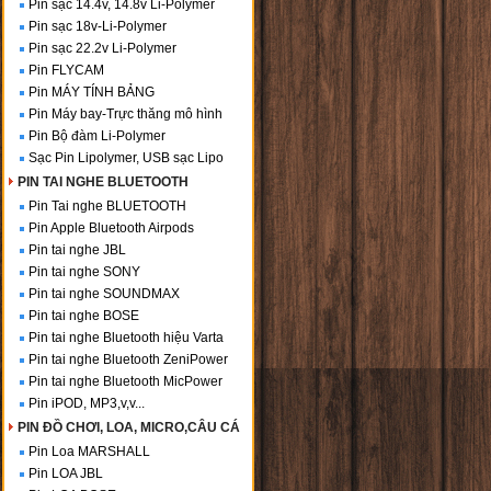
Pin sạc 14.4v, 14.8v Li-Polymer
Pin sạc 18v-Li-Polymer
Pin sạc 22.2v Li-Polymer
Pin FLYCAM
Pin MÁY TÍNH BẢNG
Pin Máy bay-Trực thăng mô hình
Pin Bộ đàm Li-Polymer
Sạc Pin Lipolymer, USB sạc Lipo
PIN TAI NGHE BLUETOOTH
Pin Tai nghe BLUETOOTH
Pin Apple Bluetooth Airpods
Pin tai nghe JBL
Pin tai nghe SONY
Pin tai nghe SOUNDMAX
Pin tai nghe BOSE
Pin tai nghe Bluetooth hiệu Varta
Pin tai nghe Bluetooth ZeniPower
Pin tai nghe Bluetooth MicPower
Pin iPOD, MP3,v,v...
PIN ĐỒ CHƠI, LOA, MICRO,CÂU CÁ
Pin Loa MARSHALL
Pin LOA JBL