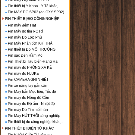
Pin máy Lấy mẫu Vi Sinh
Pin thiết bị Y Khoa - Y Tế khác,...
Pin MÁY ĐO SP02 (đo OXY SP02)
PIN THIẾT BỊ ĐO CÔNG NGHIỆP
Pin máy đếm Hạt
Pin Máy dò tìm RÒ RỈ
Pin máy Đo Lớp Phủ
Pin Máy Phân tích KHÍ THẢI
Pin thiết bị Đo MÔI TRƯỜNG
Pin sạc Đèn Hầm Mỏ
Pin Thiết bị Tàu biển-Hàng Hải
Pin máy đo PHÓNG XẠ KẾ
Pin máy đo FLUKE
Pin CAMERA GHI NHIỆT
Pin xe nâng tay gắn cân
Pin Máy bắn Mục tiêu, Tốc độ
Pin máy đo Nồng độ Cồn
Pin máy đo Độ ẩm - Nhiệt độ
Pin máy Dò Tìm mối hàn
Pin Máy HÚT-THỔI công nghiệp
Pin thiết bị đo công nghiệp khác,..
PIN THIẾT BỊ ĐIỆN TỬ KHÁC