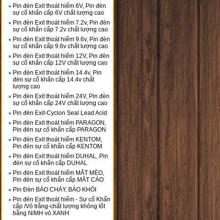
Pin đèn Exit thoát hiểm 6V, Pin đèn
sự cố khẩn cấp 6V chất lượng cao
Pin đèn Exit thoát hiểm 7.2v, Pin đèn
sự cố khẩn cấp 7.2v chất lượng cao
Pin đèn Exit thoát hiểm 9.6v, Pin đèn
sự cố khẩn cấp 9.6v chất lượng cao
Pin đèn Exit thoát hiểm 12V, Pin đèn
sự cố khẩn cấp 12V chất lượng cao
Pin đèn Exit thoát hiểm 14.4v, Pin
đèn sự cố khẩn cấp 14.4v chất
lượng cao
Pin đèn Exit thoát hiểm 24V, Pin đèn
sự cố khẩn cấp 24V chất lượng cao
Pin đèn Exit-Cyclon Seal Lead Acid
Pin đèn Exit thoát hiểm PARAGON,
Pin đèn sự cố khẩn cấp PARAGON
Pin đèn Exit thoát hiểm KENTOM,
Pin đèn sự cố khẩn cấp KENTOM
Pin đèn Exit thoát hiểm DUHAL, Pin
đèn sự cố khẩn cấp DUHAL
Pin đèn Exit thoát hiểm MẮT MÈO,
Pin đèn sự cố khẩn cấp MẮT CÁO
Pin Đèn BÁO CHÁY, BÁO KHÓI
Pin đèn Exit thoát hiểm - Sự cố Khẩn
cấp /Vỏ trắng-chất lượng không tốt
bằng NiMH vỏ XANH