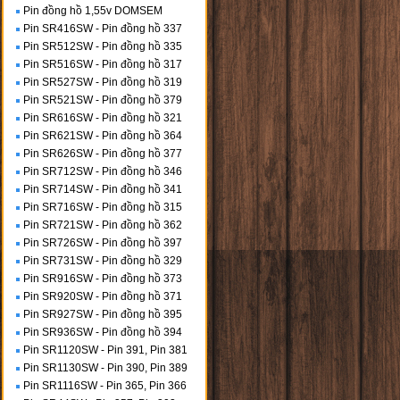
Pin đồng hồ 1,55v DOMSEM
Pin SR416SW - Pin đồng hồ 337
Pin SR512SW - Pin đồng hồ 335
Pin SR516SW - Pin đồng hồ 317
Pin SR527SW - Pin đồng hồ 319
Pin SR521SW - Pin đồng hồ 379
Pin SR616SW - Pin đồng hồ 321
Pin SR621SW - Pin đồng hồ 364
Pin SR626SW - Pin đồng hồ 377
Pin SR712SW - Pin đồng hồ 346
Pin SR714SW - Pin đồng hồ 341
Pin SR716SW - Pin đồng hồ 315
Pin SR721SW - Pin đồng hồ 362
Pin SR726SW - Pin đồng hồ 397
Pin SR731SW - Pin đồng hồ 329
Pin SR916SW - Pin đồng hồ 373
Pin SR920SW - Pin đồng hồ 371
Pin SR927SW - Pin đồng hồ 395
Pin SR936SW - Pin đồng hồ 394
Pin SR1120SW - Pin 391, Pin 381
Pin SR1130SW - Pin 390, Pin 389
Pin SR1116SW - Pin 365, Pin 366