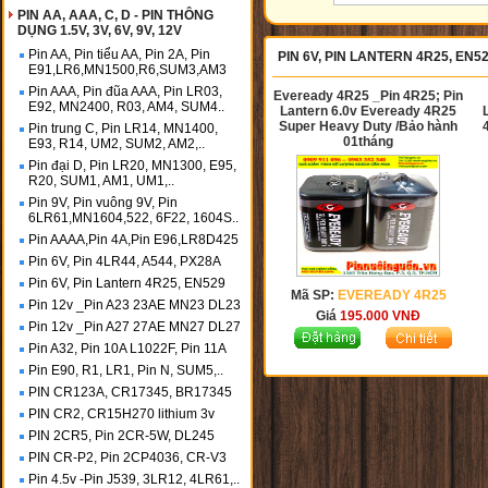
PIN AA, AAA, C, D - PIN THÔNG
DỤNG 1.5V, 3V, 6V, 9V, 12V
Pin AA, Pin tiểu AA, Pin 2A, Pin
PIN 6V, PIN LANTERN 4R25, EN5
E91,LR6,MN1500,R6,SUM3,AM3
Pin AAA, Pin đũa AAA, Pin LR03,
Eveready 4R25 _Pin 4R25; Pin
E92, MN2400, R03, AM4, SUM4..
Lantern 6.0v Eveready 4R25
Super Heavy Duty /Bảo hành
Pin trung C, Pin LR14, MN1400,
01tháng
E93, R14, UM2, SUM2, AM2,..
Pin đại D, Pin LR20, MN1300, E95,
R20, SUM1, AM1, UM1,..
Pin 9V, Pin vuông 9V, Pin
6LR61,MN1604,522, 6F22, 1604S..
Pin AAAA,Pin 4A,Pin E96,LR8D425
Pin 6V, Pin 4LR44, A544, PX28A
Pin 6V, Pin Lantern 4R25, EN529
Mã SP:
EVEREADY 4R25
Pin 12v _Pin A23 23AE MN23 DL23
Giá
195.000
VNĐ
Pin 12v _Pin A27 27AE MN27 DL27
Pin A32, Pin 10A L1022F, Pin 11A
Pin E90, R1, LR1, Pin N, SUM5,..
PIN CR123A, CR17345, BR17345
PIN CR2, CR15H270 lithium 3v
PIN 2CR5, Pin 2CR-5W, DL245
PIN CR-P2, Pin 2CP4036, CR-V3
Pin 4.5v -Pin J539, 3LR12, 4LR61,..