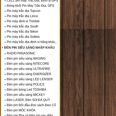
CELL pin máy Trắc Địa, Định vị GPS
Đóng khối Pin Máy Trắc Địa, GPS
Pin máy trắc địa Topcon
Pin máy trắc địa Leica
Pin máy định vị Trimble
Pin máy trắc địa South
Pin máy trắc địa Nikon
Pin máy trắc địa Sokkia
Pin máy trắc địa-định vị hãng khác,..
ĐÈN PIN SIÊU SÁNG NHẬP KHẨU
RADIO PANASONIC
Đèn pin siêu sáng WASING
Đèn pin siêu sáng NITECORE
Đèn pin siêu sáng ULTRAFIRE
Đèn pin siêu sáng ENERGIZER
Đèn pin siêu sáng LED LENSER
Đèn pin siêu sáng POLICE
Đèn pin bóng Led TOSHIBA
Đèn pin siêu sáng MICKEY
Đèn LASER, Đèn SOI ĐÁ QUÝ
Đèn pin Đội đầu-Đọc sách-Đeo Cổ
Đèn pin MÓC KHÓA
Đèn pin Pha và Đèn pin sạc điện