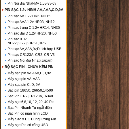
Pin Nội địa Nhật-Mỹ 1.5v-3v-6v
PIN SẠC 1.2v NiMH AA,AAA,C,D,9V
Pin sạc AA 1.2v HR6, NH15
Pin sạc AAA 1.2v HR03, NH12
Pin sạc trung C 1.2v HR14, NH35
Pin sạc đại D 1.2v HR20, NH50
Pin sạc 9.0v
NH22,6F22,6HR61,HR6
Pin sạc AA,AAA,9v,D tích hợp USB
Pin sạc CR123A, CR2, CR-V3
Pin sạc Nội địa Nhật (Japan)
BỘ SẠC PIN - CHƯA KÈM PIN
Máy sạc pin AA,AAA,C,D,9v
Máy sạc pin AA, AAA
Máy sạc pin C, D, 9V
Sạc pin 18650, 26650,14500
Sạc Pin CR2,CR123A,16340
Máy sạc 6,8,10, 12, 20, 40 Pin
Sạc Pin Nhanh Tự ngắt điện
Sạc Pin có màn hình LCD
Máy Sạc & ĐO Dung lượng Pin
Máy sạc Pin có cổng USB