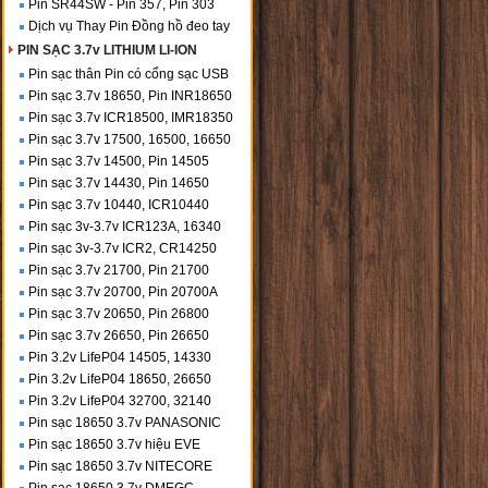
Pin SR44SW - Pin 357, Pin 303
Dịch vụ Thay Pin Đồng hồ đeo tay
PIN SẠC 3.7v LITHIUM LI-ION
Pin sạc thân Pin có cổng sạc USB
Pin sạc 3.7v 18650, Pin INR18650
Pin sạc 3.7v ICR18500, IMR18350
Pin sạc 3.7v 17500, 16500, 16650
Pin sạc 3.7v 14500, Pin 14505
Pin sạc 3.7v 14430, Pin 14650
Pin sạc 3.7v 10440, ICR10440
Pin sạc 3v-3.7v ICR123A, 16340
Pin sạc 3v-3.7v ICR2, CR14250
Pin sạc 3.7v 21700, Pin 21700
Pin sạc 3.7v 20700, Pin 20700A
Pin sạc 3.7v 20650, Pin 26800
Pin sạc 3.7v 26650, Pin 26650
Pin 3.2v LifeP04 14505, 14330
Pin 3.2v LifeP04 18650, 26650
Pin 3.2v LifeP04 32700, 32140
Pin sạc 18650 3.7v PANASONIC
Pin sạc 18650 3.7v hiệu EVE
Pin sạc 18650 3.7v NITECORE