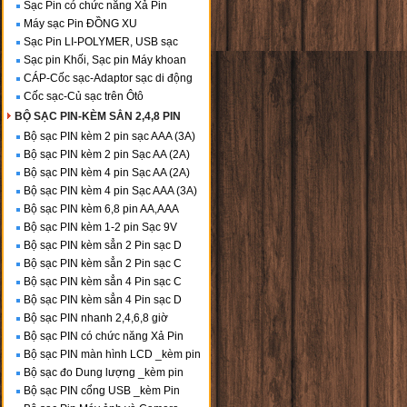
Sạc Pin có chức năng Xả Pin
Máy sạc Pin ĐỒNG XU
Sạc Pin LI-POLYMER, USB sạc
Sạc pin Khối, Sạc pin Máy khoan
CÁP-Cốc sạc-Adaptor sạc di động
Cốc sạc-Củ sạc trên Ôtô
BỘ SẠC PIN-KÈM SẲN 2,4,8 PIN
Bộ sạc PIN kèm 2 pin sạc AAA (3A)
Bộ sạc PIN kèm 2 pin Sạc AA (2A)
Bộ sạc PIN kèm 4 pin Sạc AA (2A)
Bộ sạc PIN kèm 4 pin Sạc AAA (3A)
Bộ sạc PIN kèm 6,8 pin AA,AAA
Bộ sạc PIN kèm 1-2 pin Sạc 9V
Bộ sạc PIN kèm sẳn 2 Pin sạc D
Bộ sạc PIN kèm sẳn 2 Pin sạc C
Bộ sạc PIN kèm sẳn 4 Pin sạc C
Bộ sạc PIN kèm sẳn 4 Pin sạc D
Bộ sạc PIN nhanh 2,4,6,8 giờ
Bộ sạc PIN có chức năng Xả Pin
Bộ sạc PIN màn hình LCD _kèm pin
Bộ sạc đo Dung lượng _kèm pin
Bộ sạc PIN cổng USB _kèm Pin