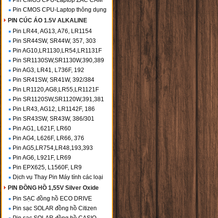
Pin CMOS CPU-Laptop ZẮC CẮM
Pin CMOS CPU-Laptop thông dụng
PIN CÚC ÁO 1.5V ALKALINE
Pin LR44, AG13, A76, LR1154
Pin SR44SW, SR44W, 357, 303
Pin AG10,LR1130,LR54,LR1131F
Pin SR1130SW,SR1130W,390,389
Pin AG3, LR41, L736F, 192
Pin SR41SW, SR41W, 392/384
Pin LR1120,AG8,LR55,LR1121F
Pin SR1120SW,SR1120W,391,381
Pin LR43, AG12, LR1142F, 186
Pin SR43SW, SR43W, 386/301
Pin AG1, L621F, LR60
Pin AG4, L626F, LR66, 376
Pin AG5,LR754,LR48,193,393
Pin AG6, L921F, LR69
Pin EPX625, L1560F, LR9
Dịch vụ Thay Pin Máy tính các loại
PIN ĐỒNG HỒ 1,55V Silver Oxide
Pin SẠC đồng hồ ECO DRIVE
Pin sạc SOLAR đồng hồ Citizen