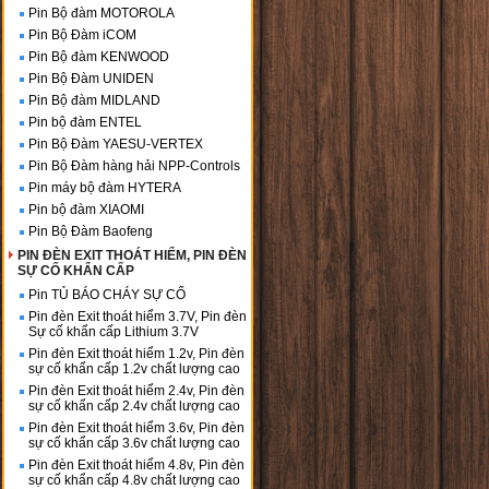
Pin Bộ đàm MOTOROLA
Pin Bộ Đàm iCOM
Pin Bộ đàm KENWOOD
Pin Bộ Đàm UNIDEN
Pin Bộ đàm MIDLAND
Pin bộ đàm ENTEL
Pin Bộ Đàm YAESU-VERTEX
Pin Bộ Đàm hàng hải NPP-Controls
Pin máy bộ đàm HYTERA
Pin bộ đàm XIAOMI
Pin Bộ Đàm Baofeng
PIN ĐÈN EXIT THOÁT HIỂM, PIN ĐÈN
SỰ CỐ KHẨN CẤP
Pin TỦ BÁO CHÁY SỰ CỐ
Pin đèn Exit thoát hiểm 3.7V, Pin đèn
Sự cố khẩn cấp Lithium 3.7V
Pin đèn Exit thoát hiểm 1.2v, Pin đèn
sự cố khẩn cấp 1.2v chất lượng cao
Pin đèn Exit thoát hiểm 2.4v, Pin đèn
sự cố khẩn cấp 2.4v chất lượng cao
Pin đèn Exit thoát hiểm 3.6v, Pin đèn
sự cố khẩn cấp 3.6v chất lượng cao
Pin đèn Exit thoát hiểm 4.8v, Pin đèn
sự cố khẩn cấp 4.8v chất lượng cao