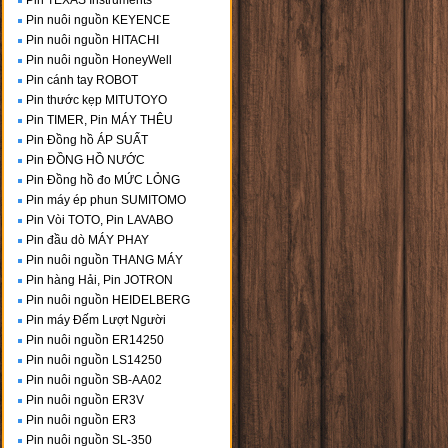
Pin TEXAS Instruments
Pin nuôi nguồn KEYENCE
Pin nuôi nguồn HITACHI
Pin nuôi nguồn HoneyWell
Pin cánh tay ROBOT
Pin thước kẹp MITUTOYO
Pin TIMER, Pin MÁY THÊU
Pin Đồng hồ ÁP SUẤT
Pin ĐỒNG HỒ NƯỚC
Pin Đồng hồ đo MỨC LỎNG
Pin máy ép phun SUMITOMO
Pin Vòi TOTO, Pin LAVABO
Pin đầu dò MÁY PHAY
Pin nuôi nguồn THANG MÁY
Pin hàng Hải, Pin JOTRON
Pin nuôi nguồn HEIDELBERG
Pin máy Đếm Lượt Người
Pin nuôi nguồn ER14250
Pin nuôi nguồn LS14250
Pin nuôi nguồn SB-AA02
Pin nuôi nguồn ER3V
Pin nuôi nguồn ER3
Pin nuôi nguồn SL-350