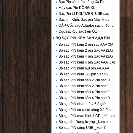
Sạc Pin có chức năng Xả Pin
Máy sạc Pin ĐỒNG XU
Sạc Pin LI-POLYMER, USB sạc
Sạc pin Khối, Sạc pin Máy khoan
CÁP-Cốc sạc-Adaptor sạc di động
Cốc sạc-Củ sạc trên Ôtô
BỘ SẠC PIN-KÈM SẲN 2,4,8 PIN
Bộ sạc PIN kèm 2 pin sạc AAA (3A)
Bộ sạc PIN kèm 2 pin Sạc AA (2A)
Bộ sạc PIN kèm 4 pin Sạc AA (2A)
Bộ sạc PIN kèm 4 pin Sạc AAA (3A)
Bộ sạc PIN kèm 6,8 pin AA,AAA
Bộ sạc PIN kèm 1-2 pin Sạc 9V
Bộ sạc PIN kèm sẳn 2 Pin sạc D
Bộ sạc PIN kèm sẳn 2 Pin sạc C
Bộ sạc PIN kèm sẳn 4 Pin sạc C
Bộ sạc PIN kèm sẳn 4 Pin sạc D
Bộ sạc PIN nhanh 2,4,6,8 giờ
Bộ sạc PIN có chức năng Xả Pin
Bộ sạc PIN màn hình LCD _kèm pin
Bộ sạc đo Dung lượng _kèm pin
Bộ sạc PIN cổng USB _kèm Pin