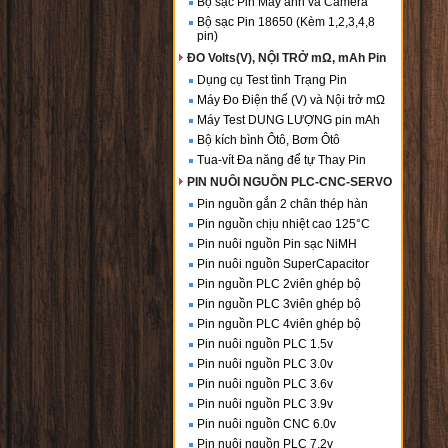
Bộ sạc Pin Máy ảnh và Camera
Bộ sạc Pin 18650 (Kèm 1,2,3,4,8
pin)
ĐO Volts(V), NỘI TRỞ mΩ, mAh Pin
Dụng cụ Test tình Trạng Pin
Máy Đo Điện thế (V) và Nội trở mΩ
Máy Test DUNG LƯỢNG pin mAh
Bộ kích bình Ôtô, Bơm Ôtô
Tua-vít Đa năng để tự Thay Pin
PIN NUÔI NGUỒN PLC-CNC-SERVO
Pin nguồn gắn 2 chân thép hàn
Pin nguồn chịu nhiệt cao 125°C
Pin nuôi nguồn Pin sạc NiMH
Pin nuôi nguồn SuperCapacitor
Pin nguồn PLC 2viên ghép bộ
Pin nguồn PLC 3viên ghép bộ
Pin nguồn PLC 4viên ghép bộ
Pin nuôi nguồn PLC 1.5v
Pin nuôi nguồn PLC 3.0v
Pin nuôi nguồn PLC 3.6v
Pin nuôi nguồn PLC 3.9v
Pin nuôi nguồn CNC 6.0v
Pin nuôi nguồn PLC 7.2v