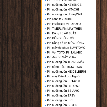
Pin TEXAS Instruments
Pin nuôi nguồn KEYENCE
Pin nuôi nguồn HITACHI
Pin nuôi nguồn HoneyWell
Pin cánh tay ROBOT
Pin thước kẹp MITUTOYO
Pin TIMER, Pin MÁY THÊU
Pin Đồng hồ ÁP SUẤT
Pin ĐỒNG HỒ NƯỚC
Pin Đồng hồ đo MỨC LỎNG
Pin máy ép phun SUMITOMO
Pin Vòi TOTO, Pin LAVABO
Pin đầu dò MÁY PHAY
Pin nuôi nguồn THANG MÁY
Pin hàng Hải, Pin JOTRON
Pin nuôi nguồn HEIDELBERG
Pin máy Đếm Lượt Người
Pin nuôi nguồn ER14250
Pin nuôi nguồn LS14250
Pin nuôi nguồn SB-AA02
Pin nuôi nguồn ER3V
Pin nuôi nguồn ER3
Pin nuôi nguồn SL-350