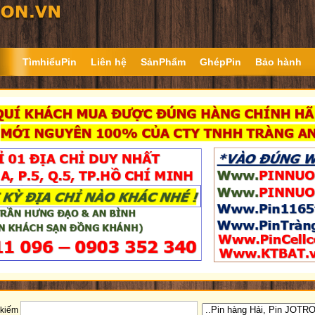
TìmhiểuPin
Liên hệ
SảnPhẩm
GhépPin
Bảo hành
 kiếm