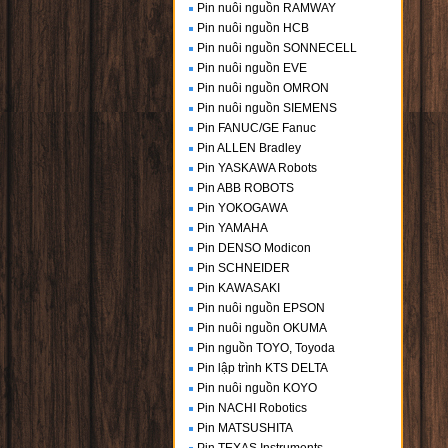
Pin nuôi nguồn RAMWAY
Pin nuôi nguồn HCB
Pin nuôi nguồn SONNECELL
Pin nuôi nguồn EVE
Pin nuôi nguồn OMRON
Pin nuôi nguồn SIEMENS
Pin FANUC/GE Fanuc
Pin ALLEN Bradley
Pin YASKAWA Robots
Pin ABB ROBOTS
Pin YOKOGAWA
Pin YAMAHA
Pin DENSO Modicon
Pin SCHNEIDER
Pin KAWASAKI
Pin nuôi nguồn EPSON
Pin nuôi nguồn OKUMA
Pin nguồn TOYO, Toyoda
Pin lập trình KTS DELTA
Pin nuôi nguồn KOYO
Pin NACHI Robotics
Pin MATSUSHITA