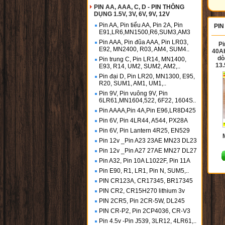
PIN AA, AAA, C, D - PIN THÔNG
DỤNG 1.5V, 3V, 6V, 9V, 12V
Pin AA, Pin tiểu AA, Pin 2A, Pin
PIN
E91,LR6,MN1500,R6,SUM3,AM3
Pin AAA, Pin đũa AAA, Pin LR03,
P
E92, MN2400, R03, AM4, SUM4..
40AH
dò
Pin trung C, Pin LR14, MN1400,
13
E93, R14, UM2, SUM2, AM2,..
Pin đại D, Pin LR20, MN1300, E95,
R20, SUM1, AM1, UM1,..
Pin 9V, Pin vuông 9V, Pin
6LR61,MN1604,522, 6F22, 1604S..
Pin AAAA,Pin 4A,Pin E96,LR8D425
Pin 6V, Pin 4LR44, A544, PX28A
Pin 6V, Pin Lantern 4R25, EN529
Pin 12v _Pin A23 23AE MN23 DL23
Pin 12v _Pin A27 27AE MN27 DL27
Pin A32, Pin 10A L1022F, Pin 11A
Pin E90, R1, LR1, Pin N, SUM5,..
PIN CR123A, CR17345, BR17345
PIN CR2, CR15H270 lithium 3v
PIN 2CR5, Pin 2CR-5W, DL245
PIN CR-P2, Pin 2CP4036, CR-V3
Pin 4.5v -Pin J539, 3LR12, 4LR61,..