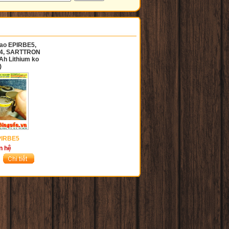
hao EPIRBE5,
S4, SARTTRON
h Lithium ko
)
PIRBE5
n hệ