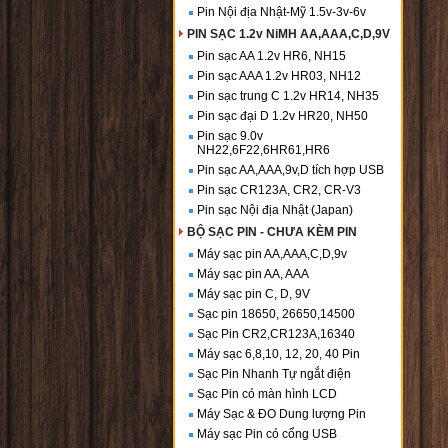
Pin Nội địa Nhật-Mỹ 1.5v-3v-6v
PIN SẠC 1.2v NiMH AA,AAA,C,D,9V
Pin sạc AA 1.2v HR6, NH15
Pin sạc AAA 1.2v HR03, NH12
Pin sạc trung C 1.2v HR14, NH35
Pin sạc đại D 1.2v HR20, NH50
Pin sạc 9.0v
NH22,6F22,6HR61,HR6
Pin sạc AA,AAA,9v,D tích hợp USB
Pin sạc CR123A, CR2, CR-V3
Pin sạc Nội địa Nhật (Japan)
BỘ SẠC PIN - CHƯA KÈM PIN
Máy sạc pin AA,AAA,C,D,9v
Máy sạc pin AA, AAA
Máy sạc pin C, D, 9V
Sạc pin 18650, 26650,14500
Sạc Pin CR2,CR123A,16340
Máy sạc 6,8,10, 12, 20, 40 Pin
Sạc Pin Nhanh Tự ngắt điện
Sạc Pin có màn hình LCD
Máy Sạc & ĐO Dung lượng Pin
Máy sạc Pin có cổng USB