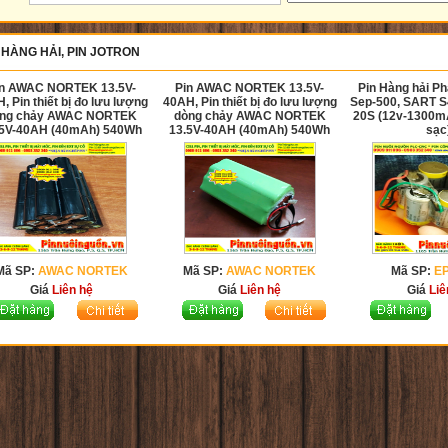
 HÀNG HẢI, PIN JOTRON
in AWAC NORTEK 13.5V-
Pin AWAC NORTEK 13.5V-
Pin Hàng hải P
, Pin thiết bị đo lưu lượng
40AH, Pin thiết bị đo lưu lượng
Sep-500, SART 
ng chảy AWAC NORTEK
dòng chảy AWAC NORTEK
20S (12v-1300mA
.5V-40AH (40mAh) 540Wh
13.5V-40AH (40mAh) 540Wh
sạc
Mã SP:
AWAC NORTEK
Mã SP:
AWAC NORTEK
Mã SP:
E
Giá
Liên hệ
Giá
Liên hệ
Giá
Liê