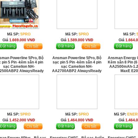
Mã SP:
5PRO
Mã SP:
5PRO
Mã SP:
Giá
1.669.000
VNĐ
Giá
1.589.000
VNĐ
Giá
1.664.
sman Powerline 5Pro, Bộ
Ansman Powerline 5Pro, Bộ
Ansman Energy 
 pin 5 Pin -kèm sẳn 4 pin
sạc pin 5 Pin -kèm sẳn 4 pin
Kèm sẳn 8 Pin (6
sạc Camelion NH-
sạc Camelion NH-
AA2500mAh-1.2v
2500ABP2 AlwaysReady
AA2700ABP2 AlwaysReady
MaxE E2
Mã SP:
5PRO
Mã SP:
5PRO
Mã SP:
ENER
Giá
1.452.000
VNĐ
Giá
1.464.000
VNĐ
Giá
1.464.