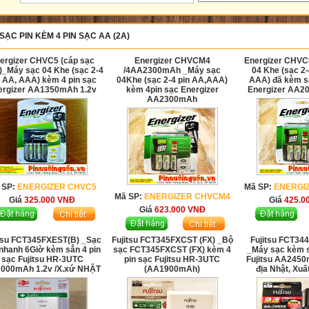
SẠC PIN KÈM 4 PIN SẠC AA (2A)
ergizer CHVC5 (cáp sạc
Energizer CHVCM4
Energizer CHV
_Máy sạc 04 Khe (sạc 2-4
/4AA2300mAh _Máy sạc
04 Khe (sạc 2-
n AA, AAA) kèm 4 pin sạc
04Khe (sạc 2-4 pin AA,AAA)
AAA) đã kèm sẳ
ergizer AA1350mAh 1.2v
kèm 4pin sạc Energizer
Energizer AA2
AA2300mAh
 SP:
ENERGIZER CHVC5
Mã SP:
ENERGI
Mã SP:
ENERGIZER CHVCM4
Giá
325.000
VNĐ
Giá
425.0
Giá
623.000
VNĐ
itsu FCT345FXEST(B) _Sạc
Fujitsu FCT345FXCST (FX) _Bộ
Fujitsu FCT3
 nhanh 6Giờ kèm sẳn 4 pin
sạc FCT345FXCST (FX) kèm 4
_Máy sạc kèm s
sạc Fujitsu HR-3UTC
pin sạc Fujitsu HR-3UTC
Fujitsu AA2450
000mAh 1.2v /X.xứ NHẬT
(AA1900mAh)
địa Nhật, Xu