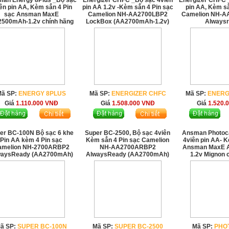
an Energy 8Plus _Bộ sạc
Energizer CHFC _Bộ sạc 4viên
Energizer CHFC 
ên pin AA, Kèm sẳn 4 Pin
pin AA 1.2v -Kèm sẳn 4 Pin sạc
pin AA, Kèm sẳ
sạc Ansman MaxE
Camelion NH-AA2700LBP2
Camelion NH-
500mAh-1.2v chính hãng
LockBox (AA2700mAh-1.2v)
Always
Mã SP:
ENERGY 8PLUS
Mã SP:
ENERGIZER CHFC
Mã SP:
ENERG
Giá
1.110.000
VNĐ
Giá
1.508.000
VNĐ
Giá
1.520.
er BC-100N Bộ sạc 6 khe
Super BC-2500, Bộ sạc 4viên
Ansman Photoc
Pin AA kèm 4 Pin sạc
Kèm sẳn 4 Pin sạc Camelion
4viên pin AA- K
amelion NH-2700ARBP2
NH-AA2700ARBP2
Ansman MaxE 
waysReady (AA2700mAh)
AlwaysReady (AA2700mAh)
1.2v Mignon 
ã SP:
SUPER BC-100N
Mã SP:
SUPER BC-2500
Mã SP:
PHO