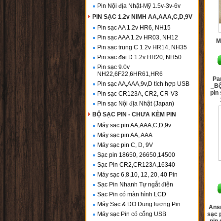
Pin Nội địa Nhật-Mỹ 1.5v-3v-6v
PIN SẠC 1.2v NiMH AA,AAA,C,D,9V
Pin sạc AA 1.2v HR6, NH15
Pin sạc AAA 1.2v HR03, NH12
M
Pin sạc trung C 1.2v HR14, NH35
Pin sạc đại D 1.2v HR20, NH50
Pin sạc 9.0v
NH22,6F22,6HR61,HR6
Pa
Pin sạc AA,AAA,9v,D tích hợp USB
_Bộ
pin
Pin sạc CR123A, CR2, CR-V3
Pin sạc Nội địa Nhật (Japan)
BỘ SẠC PIN - CHƯA KÈM PIN
Máy sạc pin AA,AAA,C,D,9v
Máy sạc pin AA, AAA
Máy sạc pin C, D, 9V
Sạc pin 18650, 26650,14500
Sạc Pin CR2,CR123A,16340
Máy sạc 6,8,10, 12, 20, 40 Pin
Sạc Pin Nhanh Tự ngắt điện
Sạc Pin có màn hình LCD
Máy Sạc & ĐO Dung lượng Pin
Ans
Máy sạc Pin có cổng USB
sạc 