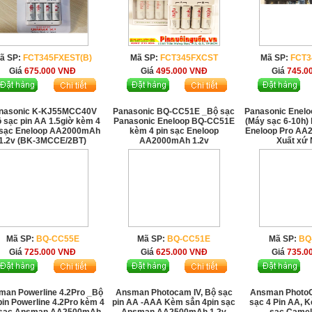
ã SP:
FCT345FXEST(B)
Mã SP:
FCT345FXCST
Mã SP:
FCT
Giá
675.000
VNĐ
Giá
495.000
VNĐ
Giá
745.0
nasonic K-KJ55MCC40V
Panasonic BQ-CC51E _Bộ sạc
Panasonic Enel
 sạc pin AA 1.5giờ kèm 4
Panasonic Eneloop BQ-CC51E
(Máy sạc 6-10h) 
 sạc Eneloop AA2000mAh
kèm 4 pin sạc Eneloop
Eneloop Pro AA
1.2v (BK-3MCCE/2BT)
AA2000mAh 1.2v
Xuất xứ
Mã SP:
BQ-CC55E
Mã SP:
BQ-CC51E
Mã SP:
BQ
Giá
725.000
VNĐ
Giá
625.000
VNĐ
Giá
735.0
man Powerline 4.2Pro _Bộ
Ansman Photocam IV, Bộ sạc
Ansman Photo
pin Powerline 4.2Pro kèm 4
pin AA -AAA Kèm sẳn 4pin sạc
sạc 4 Pin AA, K