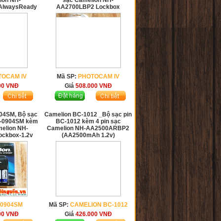
ion NH-
sạc Camelion NH-
AlwaysReady
AA2700LBP2 Lockbox
TOCAM IV
Mã SP:
PHOTOCAM IV
00
VNĐ
Giá
508.000
VNĐ
04SM, Bộ sạc
Camelion BC-1012 _Bộ sạc pin
C-0904SM kèm
BC-1012 kèm 4 pin sạc
melion NH-
Camelion NH-AA2500ARBP2
ockbox-1.2v
(AA2500mAh 1.2v)
-0904SM
Mã SP:
CAMELION BC-1012
00
VNĐ
Giá
426.000
VNĐ