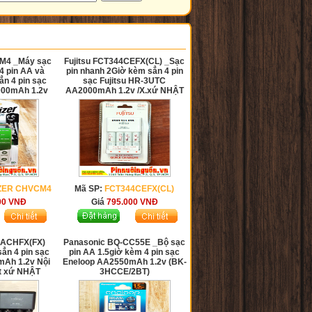
CM4 _Máy sạc
Fujitsu FCT344CEFX(CL) _Sạc
4 pin AA và
pin nhanh 2Giờ kèm sẳn 4 pin
n 4 pin sạc
sạc Fujitsu HR-3UTC
000mAh 1.2v
AA2000mAh 1.2v /X.xứ NHẬT
ZER CHVCM4
Mã SP:
FCT344CEFX(CL)
00
VNĐ
Giá
795.000
VNĐ
44ACHFX(FX)
Panasonic BQ-CC55E _Bộ sạc
ẳn 4 pin sạc
pin AA 1.5giờ kèm 4 pin sạc
mAh 1.2v Nội
Eneloop AA2550mAh 1.2v (BK-
ất xứ NHẬT
3HCCE/2BT)