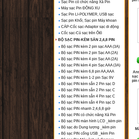
pin
Sạc Pin có chức năng Xả Pin
Máy sạc Pin ĐỒNG XU
Sạc Pin LI-POLYMER, USB sạc
Sạc pin Khối, Sạc pin Máy khoan
CÁP-Cốc sạc-Adaptor sạc di động
Cốc sạc-Củ sạc trên Ôtô
BỘ SẠC PIN-KÈM SẲN 2,4,8 PIN
Bộ sạc PIN kèm 2 pin sạc AAA (3A)
Bộ sạc PIN kèm 2 pin Sạc AA (2A)
Bộ sạc PIN kèm 4 pin Sạc AA (2A)
Bộ sạc PIN kèm 4 pin Sạc AAA (3A)
Bộ sạc PIN kèm 6,8 pin AA,AAA
An
sạc
Bộ sạc PIN kèm 1-2 pin Sạc 9V
pin
Bộ sạc PIN kèm sẳn 2 Pin sạc D
Bộ sạc PIN kèm sẳn 2 Pin sạc C
Bộ sạc PIN kèm sẳn 4 Pin sạc C
Bộ sạc PIN kèm sẳn 4 Pin sạc D
Bộ sạc PIN nhanh 2,4,6,8 giờ
Bộ sạc PIN có chức năng Xả Pin
Bộ sạc PIN màn hình LCD _kèm pin
Bộ sạc đo Dung lượng _kèm pin
M
Bộ sạc PIN cổng USB _kèm Pin