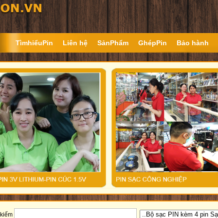
TìmhiểuPin
Liên hệ
SảnPhẩm
GhépPin
Bảo hành
 kiếm