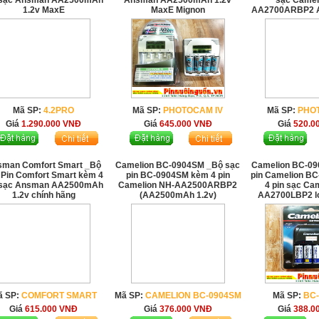
 sạc Ansman AA2500mAh
Ansman AA2500mAh 1.2v
sạc Camel
1.2v MaxE
MaxE Mignon
AA2700ARBP2 
Mã SP:
4.2PRO
Mã SP:
PHOTOCAM IV
Mã SP:
PHO
Giá
1.290.000
VNĐ
Giá
645.000
VNĐ
Giá
520.0
sman Comfort Smart _Bộ
Camelion BC-0904SM _Bộ sạc
Camelion BC-09
 Pin Comfort Smart kèm 4
pin BC-0904SM kèm 4 pin
pin Camelion B
 sạc Ansman AA2500mAh
Camelion NH-AA2500ARBP2
4 pin sạc Ca
1.2v chính hãng
(AA2500mAh 1.2v)
AA2700LBP2 l
ã SP:
COMFORT SMART
Mã SP:
CAMELION BC-0904SM
Mã SP:
BC
Giá
615.000
VNĐ
Giá
376.000
VNĐ
Giá
388.0