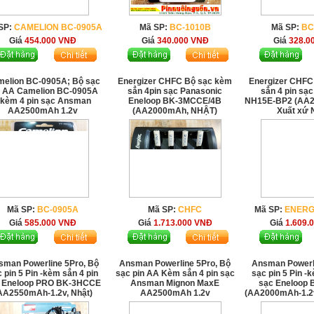
SP:
CAMELION BC-0905A
Mã SP:
BC-1010B
Mã SP:
BC
Giá
454.000
VNĐ
Giá
340.000
VNĐ
Giá
328.0
elion BC-0905A; Bộ sạc
Energizer CHFC Bộ sạc kèm
Energizer CHFC
n AA Camelion BC-0905A
sẳn 4pin sạc Panasonic
sẳn 4 pin sạc
kèm 4 pin sạc Ansman
Eneloop BK-3MCCE/4B
NH15E-BP2 (AA2
AA2500mAh 1.2v
(AA2000mAh, NHẬT)
Xuất xứ
Mã SP:
BC-0905A
Mã SP:
CHFC
Mã SP:
ENERG
Giá
585.000
VNĐ
Giá
1.713.000
VNĐ
Giá
1.609.
sman Powerline 5Pro, Bộ
Ansman Powerline 5Pro, Bộ
Ansman Powerli
 pin 5 Pin -kèm sẳn 4 pin
sạc pin AA Kèm sẳn 4 pin sạc
sạc pin 5 Pin -
 Eneloop PRO BK-3HCCE
Ansman Mignon MaxE
sạc Eneloop
AA2550mAh-1.2v, Nhật)
AA2500mAh 1.2v
(AA2000mAh-1.2