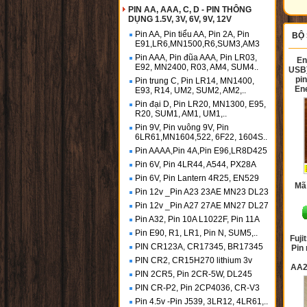
PIN AA, AAA, C, D - PIN THÔNG
DỤNG 1.5V, 3V, 6V, 9V, 12V
Pin AA, Pin tiểu AA, Pin 2A, Pin
BỘ 
E91,LR6,MN1500,R6,SUM3,AM3
Pin AAA, Pin đũa AAA, Pin LR03,
En
E92, MN2400, R03, AM4, SUM4..
USB)
pi
Pin trung C, Pin LR14, MN1400,
En
E93, R14, UM2, SUM2, AM2,..
Pin đại D, Pin LR20, MN1300, E95,
R20, SUM1, AM1, UM1,..
Pin 9V, Pin vuông 9V, Pin
6LR61,MN1604,522, 6F22, 1604S..
Pin AAAA,Pin 4A,Pin E96,LR8D425
Pin 6V, Pin 4LR44, A544, PX28A
Pin 6V, Pin Lantern 4R25, EN529
Mã
Pin 12v _Pin A23 23AE MN23 DL23
Pin 12v _Pin A27 27AE MN27 DL27
Pin A32, Pin 10A L1022F, Pin 11A
Pin E90, R1, LR1, Pin N, SUM5,..
Fuj
PIN CR123A, CR17345, BR17345
Pin
PIN CR2, CR15H270 lithium 3v
AA2
PIN 2CR5, Pin 2CR-5W, DL245
PIN CR-P2, Pin 2CP4036, CR-V3
Pin 4.5v -Pin J539, 3LR12, 4LR61,..