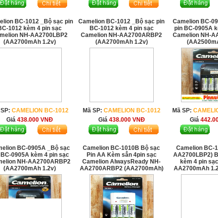
lion BC-1012 _Bộ sạc pin
Camelion BC-1012 _Bộ sạc pin
Camelion BC-0
BC-1012 kèm 4 pin sạc
BC-1012 kèm 4 pin sạc
pin BC-0905A k
melion NH-AA2700LBP2
Camelion NH-AA2700ARBP2
Camelion NH-
(AA2700mAh 1.2v)
(AA2700mAh 1.2v)
(AA2500mA
 SP:
CAMELION BC-1012
Mã SP:
CAMELION BC-1012
Mã SP:
CAMELI
Giá
438.000
VNĐ
Giá
438.000
VNĐ
Giá
442.0
elion BC-0905A _Bộ sạc
Camelion BC-1010B Bộ sạc
Camelion BC-
 BC-0905A kèm 4 pin sạc
Pin AA Kèm sẳn 4pin sạc
AA2700LBP2) B
elion NH-AA2700ARBP2
Camelion AlwaysReady NH-
kèm 4 pin sạ
(AA2700mAh 1.2v)
AA2700ARBP2 (AA2700mAh)
AA2700mAh 1.