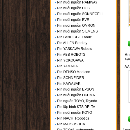
Pin nuôi nguồn RAMWAY
Pin nuôi nguồn HCB
Pin nuôi nguồn SONNECELL
Pin nuôi nguồn EVE
Pin nuôi nguồn OMRON
Pin nuôi nguồn SIEMENS
Pin FANUC/GE Fanuc
Pin ALLEN Bradley
Pin YASKAWA Robots
Pin ABB ROBOTS
An
sạc
Pin YOKOGAWA
Pin YAMAHA
AA
Pin DENSO Modicon
Pin SCHNEIDER
Pin KAWASAKI
Pin nuôi nguồn EPSON
Pin nuôi nguồn OKUMA
Pin nguồn TOYO, Toyoda
Pin lập trình KTS DELTA
Pin nuôi nguồn KOYO
Pin NACHI Robotics
Pin MATSUSHITA