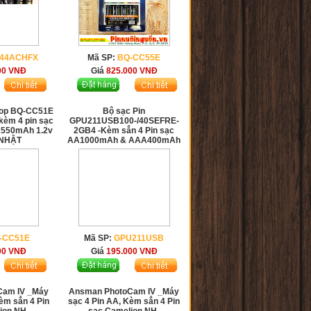
344ACHFX
Mã SP:
BQ-CC55E
00
VNĐ
Giá
825.000
VNĐ
oop BQ-CC51E
Bộ sạc Pin
kèm 4 pin sạc
GPU211USB100-/40SEFRE-
2550mAh 1.2v
2GB4 -Kèm sẳn 4 Pin sạc
 NHẬT
AA1000mAh & AAA400mAh
-CC51E
Mã SP:
GPU211USB
00
VNĐ
Giá
195.000
VNĐ
Cam IV _Máy
Ansman PhotoCam IV _Máy
èm sẳn 4 Pin
sạc 4 Pin AA, Kèm sẳn 4 Pin