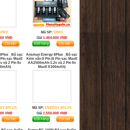
5PRO
Mã SP:
5PRO
000
VNĐ
Giá
1.464.000
VNĐ
8Plus _Bộ sạc
Ansman Energy 8Plus _Bộ sạc
 Pin sạc MaxE
Kèm sẳn 8 Pin (6 Pin sạc MaxE
 và 2 Pin 9v
AA2500mAh-1.2v và 2 Pin 9v
00mAh)
MaxE E300mAh)
GY 8PLUS
Mã SP:
ENERGY 8PLUS
000
VNĐ
Giá
1.550.000
VNĐ