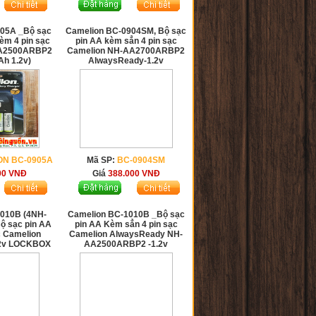
905A _Bộ sạc
Camelion BC-0904SM, Bộ sạc
èm 4 pin sạc
pin AA kèm sẳn 4 pin sạc
AA2500ARBP2
Camelion NH-AA2700ARBP2
h 1.2v)
AlwaysReady-1.2v
ON BC-0905A
Mã SP:
BC-0904SM
00
VNĐ
Giá
388.000
VNĐ
1010B (4NH-
Camelion BC-1010B _Bộ sạc
ộ sạc pin AA
pin AA Kèm sẳn 4 pin sạc
c Camelion
Camelion AlwaysReady NH-
2v LOCKBOX
AA2500ARBP2 -1.2v