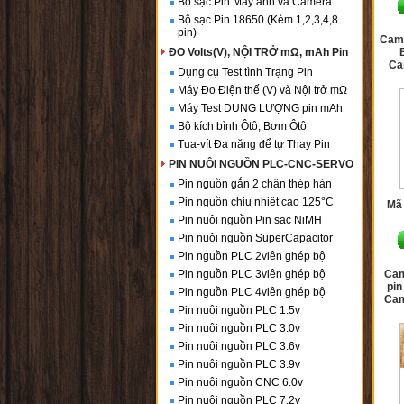
Bộ sạc Pin Máy ảnh và Camera
Bộ sạc Pin 18650 (Kèm 1,2,3,4,8
pin)
Came
ĐO Volts(V), NỘI TRỞ mΩ, mAh Pin
Ca
Dụng cụ Test tình Trạng Pin
Máy Đo Điện thế (V) và Nội trở mΩ
Máy Test DUNG LƯỢNG pin mAh
Bộ kích bình Ôtô, Bơm Ôtô
Tua-vít Đa năng để tự Thay Pin
PIN NUÔI NGUỒN PLC-CNC-SERVO
Pin nguồn gắn 2 chân thép hàn
Pin nguồn chịu nhiệt cao 125°C
Mã
Pin nuôi nguồn Pin sạc NiMH
Pin nuôi nguồn SuperCapacitor
Pin nguồn PLC 2viên ghép bộ
Pin nguồn PLC 3viên ghép bộ
Cam
pin
Pin nguồn PLC 4viên ghép bộ
Cam
Pin nuôi nguồn PLC 1.5v
Pin nuôi nguồn PLC 3.0v
Pin nuôi nguồn PLC 3.6v
Pin nuôi nguồn PLC 3.9v
Pin nuôi nguồn CNC 6.0v
Pin nuôi nguồn PLC 7.2v