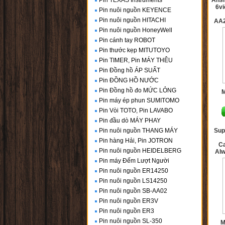
Pin TEXAS Instruments
Ansm
6vi
Pin nuôi nguồn KEYENCE
Pin nuôi nguồn HITACHI
AA2
Pin nuôi nguồn HoneyWell
Pin cánh tay ROBOT
Pin thước kẹp MITUTOYO
Pin TIMER, Pin MÁY THÊU
Pin Đồng hồ ÁP SUẤT
Pin ĐỒNG HỒ NƯỚC
Pin Đồng hồ đo MỨC LỎNG
Pin máy ép phun SUMITOMO
Pin Vòi TOTO, Pin LAVABO
Pin đầu dò MÁY PHAY
Pin nuôi nguồn THANG MÁY
Sup
Pin hàng Hải, Pin JOTRON
C
Pin nuôi nguồn HEIDELBERG
Al
Pin máy Đếm Lượt Người
Pin nuôi nguồn ER14250
Pin nuôi nguồn LS14250
Pin nuôi nguồn SB-AA02
Pin nuôi nguồn ER3V
Pin nuôi nguồn ER3
Pin nuôi nguồn SL-350
M