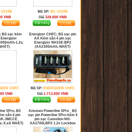
-1010B
Mã SP:
BC-1010B
00
VNĐ
Giá
328.000
VNĐ
; Bộ sạc kèm
Energizer CHFC; Bộ sạc pin
 Energizer
AA Kèm sẳn 4 pin sạc
000mAh-1.2v,
Energizer NH15E-BP2
 NHẬT)
(AA2300mAh, NHẬT)
IZER CHFC
Mã SP:
ENERGIZER CHFC
000
VNĐ
Giá
1.713.000
VNĐ
ne 5Pro, Bộ
Ansman Powerline 5Pro _Bộ
kèm sẳn 4 pin
sạc pin Powerline 5Pro kèm 4
 BK-3MCCE
pin sạc Camelion NH-
v, X.xứ NHẬT)
AA2700LBP2 1.2v Lockbox