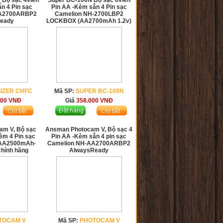
_Bộ sạc 4viên
Super BC-100N Bộ sạc 6viên
n 4 Pin sạc
Pin AA -Kèm sẳn 4 Pin sạc
AA2700ARBP2
Camelion NH-2700LBP2
ready
LOCKBOX (AA2700mAh 1.2v)
IZER CHFC
Mã SP:
SUPER BC-100N
000
VNĐ
Giá
358.000
VNĐ
am V, Bộ sạc
Ansman Photocam V, Bộ sạc 4
èm 4 Pin sạc
Pin AA -Kèm sẳn 4 pin sạc
AA2500mAh-
Camelion NH-AA2700ARBP2
chính hãng
AlwaysReady
TOCAM V
Mã SP:
PHOTOCAM V