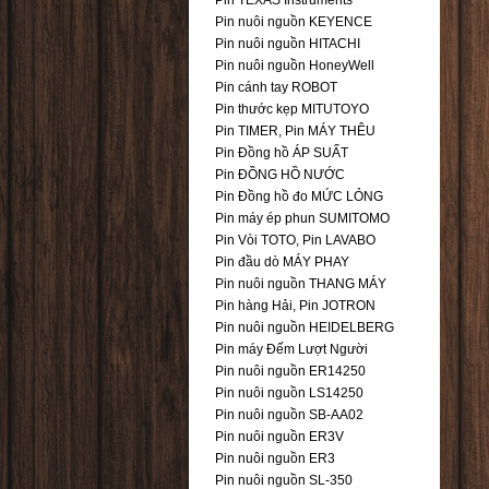
Pin TEXAS Instruments
Pin nuôi nguồn KEYENCE
Pin nuôi nguồn HITACHI
Pin nuôi nguồn HoneyWell
Pin cánh tay ROBOT
Pin thước kẹp MITUTOYO
Pin TIMER, Pin MÁY THÊU
Pin Đồng hồ ÁP SUẤT
Pin ĐỒNG HỒ NƯỚC
Pin Đồng hồ đo MỨC LỎNG
Pin máy ép phun SUMITOMO
Pin Vòi TOTO, Pin LAVABO
Pin đầu dò MÁY PHAY
Pin nuôi nguồn THANG MÁY
Pin hàng Hải, Pin JOTRON
Pin nuôi nguồn HEIDELBERG
Pin máy Đếm Lượt Người
Pin nuôi nguồn ER14250
Pin nuôi nguồn LS14250
Pin nuôi nguồn SB-AA02
Pin nuôi nguồn ER3V
Pin nuôi nguồn ER3
Pin nuôi nguồn SL-350