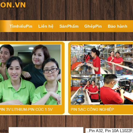
TìmhiểuPin
Liên hệ
SảnPhẩm
GhépPin
Bảo hành
 kiếm