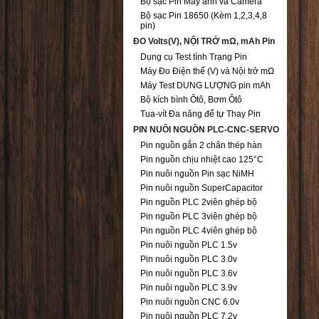
Bộ sạc Pin Máy ảnh và Camera
Bộ sạc Pin 18650 (Kèm 1,2,3,4,8
pin)
ĐO Volts(V), NỘI TRỞ mΩ, mAh Pin
Dụng cụ Test tình Trạng Pin
Máy Đo Điện thế (V) và Nội trở mΩ
Máy Test DUNG LƯỢNG pin mAh
Bộ kích bình Ôtô, Bơm Ôtô
Tua-vít Đa năng để tự Thay Pin
PIN NUÔI NGUỒN PLC-CNC-SERVO
Pin nguồn gắn 2 chân thép hàn
Pin nguồn chịu nhiệt cao 125°C
Pin nuôi nguồn Pin sạc NiMH
Pin nuôi nguồn SuperCapacitor
Pin nguồn PLC 2viên ghép bộ
Pin nguồn PLC 3viên ghép bộ
Pin nguồn PLC 4viên ghép bộ
Pin nuôi nguồn PLC 1.5v
Pin nuôi nguồn PLC 3.0v
Pin nuôi nguồn PLC 3.6v
Pin nuôi nguồn PLC 3.9v
Pin nuôi nguồn CNC 6.0v
Pin nuôi nguồn PLC 7.2v