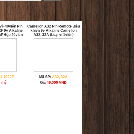
ỉ=40viên Pin
Camelion A32 Pin Remote điều
F 9v Alkaline
khiển 9v Alkaline Camelion
đ/ Hộp 40viên
A32, 32A (Loại vỉ 1viên)
,L1022F
Mã SP:
A32, 32A
n hệ
Giá
49.000
VNĐ