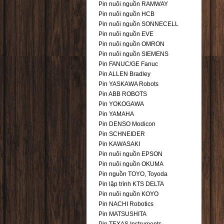
Pin nuôi nguồn RAMWAY
Pin nuôi nguồn HCB
Pin nuôi nguồn SONNECELL
Pin nuôi nguồn EVE
Pin nuôi nguồn OMRON
Pin nuôi nguồn SIEMENS
Pin FANUC/GE Fanuc
Pin ALLEN Bradley
Pin YASKAWA Robots
Pin ABB ROBOTS
Pin YOKOGAWA
Pin YAMAHA
Pin DENSO Modicon
Pin SCHNEIDER
Pin KAWASAKI
Pin nuôi nguồn EPSON
Pin nuôi nguồn OKUMA
Pin nguồn TOYO, Toyoda
Pin lập trình KTS DELTA
Pin nuôi nguồn KOYO
Pin NACHI Robotics
Pin MATSUSHITA