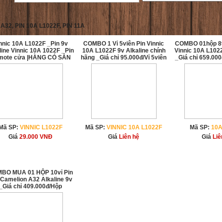
 A32, PIN 10A L1022F, PIN 11A
nnic 10A L1022F _Pin 9v
COMBO 1 Vỉ 5viên Pin Vinnic
COMBO 01hộp 8v
line Vinnic 10A 1022F _Pin
10A L1022F 9v Alkaline chính
Vinnic 10A L1022
mote cửa |HÀNG CÓ SẲN
hãng _Giá chỉ 95.000đ/Vỉ 5viên
_Giá chỉ 659.000
Mã SP:
VINNIC L1022F
Mã SP:
VINNIC 10A L1022F
Mã SP:
10A
Giá
29.000
VNĐ
Giá
Liên hệ
Giá
Liê
BO MUA 01 HỘP 10vỉ Pin
 Camelion A32 Alkaline 9v
_Giá chỉ 409.000đ/Hộp