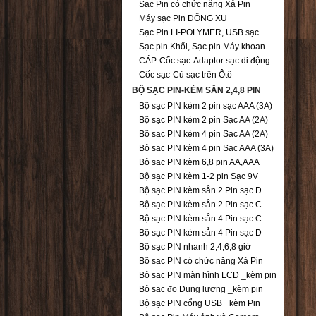
Sạc Pin có chức năng Xả Pin
Máy sạc Pin ĐỒNG XU
Sạc Pin LI-POLYMER, USB sạc
Sạc pin Khối, Sạc pin Máy khoan
CÁP-Cốc sạc-Adaptor sạc di động
Cốc sạc-Củ sạc trên Ôtô
BỘ SẠC PIN-KÈM SẲN 2,4,8 PIN
Bộ sạc PIN kèm 2 pin sạc AAA (3A)
Bộ sạc PIN kèm 2 pin Sạc AA (2A)
Bộ sạc PIN kèm 4 pin Sạc AA (2A)
Bộ sạc PIN kèm 4 pin Sạc AAA (3A)
Bộ sạc PIN kèm 6,8 pin AA,AAA
Bộ sạc PIN kèm 1-2 pin Sạc 9V
Bộ sạc PIN kèm sẳn 2 Pin sạc D
Bộ sạc PIN kèm sẳn 2 Pin sạc C
Bộ sạc PIN kèm sẳn 4 Pin sạc C
Bộ sạc PIN kèm sẳn 4 Pin sạc D
Bộ sạc PIN nhanh 2,4,6,8 giờ
Bộ sạc PIN có chức năng Xả Pin
Bộ sạc PIN màn hình LCD _kèm pin
Bộ sạc đo Dung lượng _kèm pin
Bộ sạc PIN cổng USB _kèm Pin