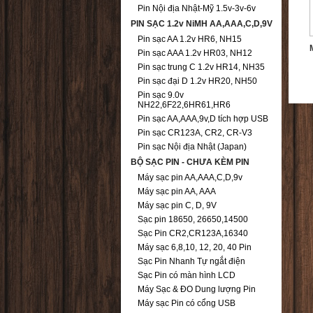
Pin Nội địa Nhật-Mỹ 1.5v-3v-6v
PIN SẠC 1.2v NiMH AA,AAA,C,D,9V
Pin sạc AA 1.2v HR6, NH15
Pin sạc AAA 1.2v HR03, NH12
Pin sạc trung C 1.2v HR14, NH35
Pin sạc đại D 1.2v HR20, NH50
Pin sạc 9.0v
NH22,6F22,6HR61,HR6
Pin sạc AA,AAA,9v,D tích hợp USB
Pin sạc CR123A, CR2, CR-V3
Pin sạc Nội địa Nhật (Japan)
BỘ SẠC PIN - CHƯA KÈM PIN
Máy sạc pin AA,AAA,C,D,9v
Máy sạc pin AA, AAA
Máy sạc pin C, D, 9V
Sạc pin 18650, 26650,14500
Sạc Pin CR2,CR123A,16340
Máy sạc 6,8,10, 12, 20, 40 Pin
Sạc Pin Nhanh Tự ngắt điện
Sạc Pin có màn hình LCD
Máy Sạc & ĐO Dung lượng Pin
Máy sạc Pin có cổng USB