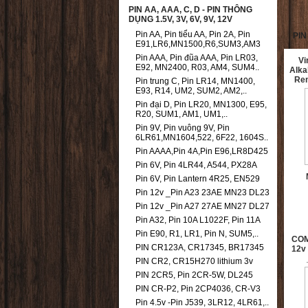
PIN AA, AAA, C, D - PIN THÔNG
DỤNG 1.5V, 3V, 6V, 9V, 12V
Pin AA, Pin tiểu AA, Pin 2A, Pin
PIN
E91,LR6,MN1500,R6,SUM3,AM3
Pin AAA, Pin đũa AAA, Pin LR03,
Vi
E92, MN2400, R03, AM4, SUM4..
Alka
Re
Pin trung C, Pin LR14, MN1400,
E93, R14, UM2, SUM2, AM2,..
Pin đại D, Pin LR20, MN1300, E95,
R20, SUM1, AM1, UM1,..
Pin 9V, Pin vuông 9V, Pin
6LR61,MN1604,522, 6F22, 1604S..
Pin AAAA,Pin 4A,Pin E96,LR8D425
Pin 6V, Pin 4LR44, A544, PX28A
Pin 6V, Pin Lantern 4R25, EN529
Pin 12v _Pin A23 23AE MN23 DL23
Pin 12v _Pin A27 27AE MN27 DL27
Pin A32, Pin 10A L1022F, Pin 11A
Pin E90, R1, LR1, Pin N, SUM5,..
COM
PIN CR123A, CR17345, BR17345
12v
PIN CR2, CR15H270 lithium 3v
PIN 2CR5, Pin 2CR-5W, DL245
PIN CR-P2, Pin 2CP4036, CR-V3
Pin 4.5v -Pin J539, 3LR12, 4LR61,..