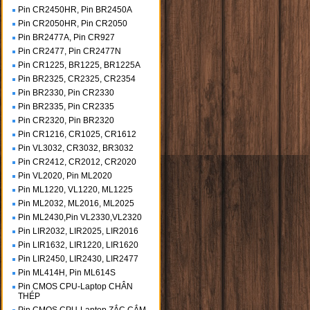
Pin CR2450HR, Pin BR2450A
Pin CR2050HR, Pin CR2050
Pin BR2477A, Pin CR927
Pin CR2477, Pin CR2477N
Pin CR1225, BR1225, BR1225A
Pin BR2325, CR2325, CR2354
Pin BR2330, Pin CR2330
Pin BR2335, Pin CR2335
Pin CR2320, Pin BR2320
Pin CR1216, CR1025, CR1612
Pin VL3032, CR3032, BR3032
Pin CR2412, CR2012, CR2020
Pin VL2020, Pin ML2020
Pin ML1220, VL1220, ML1225
Pin ML2032, ML2016, ML2025
Pin ML2430,Pin VL2330,VL2320
Pin LIR2032, LIR2025, LIR2016
Pin LIR1632, LIR1220, LIR1620
Pin LIR2450, LIR2430, LIR2477
Pin ML414H, Pin ML614S
Pin CMOS CPU-Laptop CHÂN
THÉP