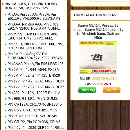
PIN AA, AAA, C, D - PIN THÔNG
DỤNG 1.5V, 3V, 6V, 9V, 12V
Pin AA, Pin tiểu AA, Pin 2A, Pin
PIN ML414H, PIN ML614S
E91,LR6,MN1500,R6,SUM3,AM3
Pin AAA, Pin đũa AAA, Pin LR03,
Sanyo ML414, Pin sạc 3v
E92, MN2400, R03, AM4, SUM4..
lithium Sanyo ML414 lithium 3v
1mAh chính hãng, Xuất xứ
Pin trung C, Pin LR14, MN1400,
Nhật
E93, R14, UM2, SUM2, AM2,..
Pin đại D, Pin LR20, MN1300, E95,
R20, SUM1, AM1, UM1,..
Pin 9V, Pin vuông 9V, Pin
6LR61,MN1604,522, 6F22, 1604S..
Pin AAAA,Pin 4A,Pin E96,LR8D425
Pin 6V, Pin 4LR44, A544, PX28A
Pin 6V, Pin Lantern 4R25, EN529
Mã SP:
SANYO ML414
Pin 12v _Pin A23 23AE MN23 DL23
Giá
55.000
VNĐ
Pin 12v _Pin A27 27AE MN27 DL27
Pin A32, Pin 10A L1022F, Pin 11A
Pin E90, R1, LR1, Pin N, SUM5,..
PIN CR123A, CR17345, BR17345
PIN CR2, CR15H270 lithium 3v
PIN 2CR5, Pin 2CR-5W, DL245
PIN CR-P2, Pin 2CP4036, CR-V3
Pin 4.5v -Pin J539, 3LR12, 4LR61,..