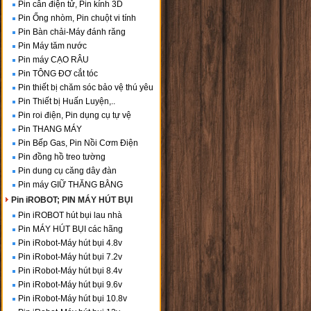
Pin cân điện tử, Pin kính 3D
Pin Ống nhòm, Pin chuột vi tính
Pin Bàn chải-Máy đánh răng
Pin Máy tăm nước
Pin máy CẠO RÂU
Pin TÔNG ĐƠ cắt tóc
Pin thiết bị chăm sóc bảo vệ thú yêu
Pin Thiết bị Huấn Luyện,..
Pin roi điện, Pin dụng cụ tự vệ
Pin THANG MÁY
Pin Bếp Gas, Pin Nồi Cơm Điện
Pin đồng hồ treo tường
Pin dung cụ căng dây đàn
Pin máy GIỮ THĂNG BẰNG
Pin iROBOT; PIN MÁY HÚT BỤI
Pin iROBOT hút bụi lau nhà
Pin MÁY HÚT BỤI các hãng
Pin iRobot-Máy hút bụi 4.8v
Pin iRobot-Máy hút bụi 7.2v
Pin iRobot-Máy hút bụi 8.4v
Pin iRobot-Máy hút bụi 9.6v
Pin iRobot-Máy hút bụi 10.8v