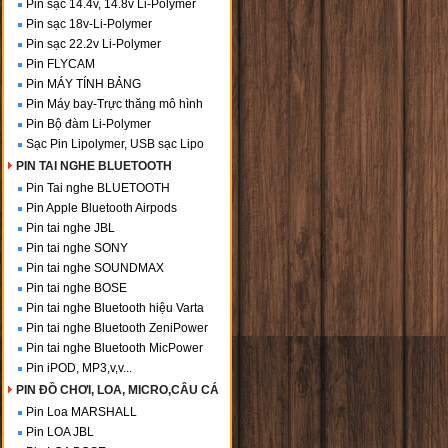
Pin sạc 14.4v, 14.8v Li-Polymer
Pin sạc 18v-Li-Polymer
Pin sạc 22.2v Li-Polymer
Pin FLYCAM
Pin MÁY TÍNH BẢNG
Pin Máy bay-Trực thăng mô hình
Pin Bộ đàm Li-Polymer
Sạc Pin Lipolymer, USB sạc Lipo
PIN TAI NGHE BLUETOOTH
Pin Tai nghe BLUETOOTH
Pin Apple Bluetooth Airpods
Pin tai nghe JBL
Pin tai nghe SONY
Pin tai nghe SOUNDMAX
Pin tai nghe BOSE
Pin tai nghe Bluetooth hiệu Varta
Pin tai nghe Bluetooth ZeniPower
Pin tai nghe Bluetooth MicPower
Pin iPOD, MP3,v,v...
PIN ĐỒ CHƠI, LOA, MICRO,CÂU CÁ
Pin Loa MARSHALL
Pin LOA JBL