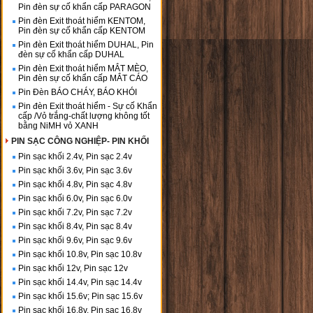
Pin đèn sự cố khẩn cấp PARAGON
Pin đèn Exit thoát hiểm KENTOM,
Pin đèn sự cố khẩn cấp KENTOM
Pin đèn Exit thoát hiểm DUHAL, Pin
đèn sự cố khẩn cấp DUHAL
Pin đèn Exit thoát hiểm MẮT MÈO,
Pin đèn sự cố khẩn cấp MẮT CÁO
Pin Đèn BÁO CHÁY, BÁO KHÓI
Pin đèn Exit thoát hiểm - Sự cố Khẩn
cấp /Vỏ trắng-chất lượng không tốt
bằng NiMH vỏ XANH
PIN SẠC CÔNG NGHIỆP- PIN KHỐI
Pin sạc khối 2.4v, Pin sạc 2.4v
Pin sạc khối 3.6v, Pin sạc 3.6v
Pin sạc khối 4.8v, Pin sạc 4.8v
Pin sạc khối 6.0v, Pin sạc 6.0v
Pin sạc khối 7.2v, Pin sạc 7.2v
Pin sạc khối 8.4v, Pin sạc 8.4v
Pin sạc khối 9.6v, Pin sạc 9.6v
Pin sạc khối 10.8v, Pin sạc 10.8v
Pin sạc khối 12v, Pin sạc 12v
Pin sạc khối 14.4v, Pin sạc 14.4v
Pin sạc khối 15.6v; Pin sạc 15.6v
Pin sạc khối 16.8v, Pin sạc 16.8v