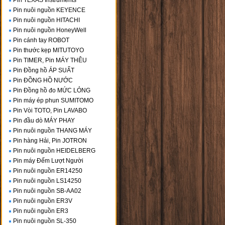
Pin TEXAS Instruments
Pin nuôi nguồn KEYENCE
Pin nuôi nguồn HITACHI
Pin nuôi nguồn HoneyWell
Pin cánh tay ROBOT
Pin thước kẹp MITUTOYO
Pin TIMER, Pin MÁY THÊU
Pin Đồng hồ ÁP SUẤT
Pin ĐỒNG HỒ NƯỚC
Pin Đồng hồ đo MỨC LỎNG
Pin máy ép phun SUMITOMO
Pin Vòi TOTO, Pin LAVABO
Pin đầu dò MÁY PHAY
Pin nuôi nguồn THANG MÁY
Pin hàng Hải, Pin JOTRON
Pin nuôi nguồn HEIDELBERG
Pin máy Đếm Lượt Người
Pin nuôi nguồn ER14250
Pin nuôi nguồn LS14250
Pin nuôi nguồn SB-AA02
Pin nuôi nguồn ER3V
Pin nuôi nguồn ER3
Pin nuôi nguồn SL-350