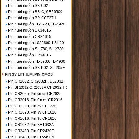
Pin nuôi nguồn SB-C02
Pin nuôi nguồn BR-C, CR26500
Pin nuôi nguồn BR-CCF2TH
Pin nuôi nguồn TL-5920, TL-4920
Pin nuôi nguồn DX34615
Pin nuôi nguồn CR34615
Pin nuôi nguồn LS33600, LSH20
Pin nuôi nguồn SL-780, SL-2780
Pin nuôi nguồn ER34615
Pin nuôi nguồn TL-5930, TL-4930
Pin nuôi nguồn SB-D02, XL-205F
PIN 3V LITHIUM, PIN CMOS
Pin CR2032, CR2032H, DL2032
Pin BR2032,CR2032A,CR2032HR
Pin CR2025, Pin cmos CR2025
Pin CR2016, Pin Cmos CR2016
Pin CR1220, Pin 3v CR1220
Pin CR1620, Pin 3v CR1620
Pin CR1616, Pin 3v CR1616
Pin CR1632, Pin BR1632A
Pin CR2430; Pin CR2430E
Pin CR2450, Pin CR2450N