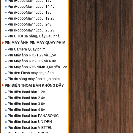
Pin iRobot-Máy hút bụi 12v
Pin iRobot-Máy hút bụi 14.4v
Pin iRobot-Máy hút bụi 18v
Pin iRobot-Máy hút bụi 19.2v
Pin iRobot-Máy hút bụi 24v
Pin iRobot-Máy hút bụi 25.2v
Pin CHỔI đa năng, Cây Lau nhà
PIN MÁY ẢNH-PIN MÁY QUAY PHIM
Pin Camera Quay phim
Pin Máy ảnh KTS 1,2v và 1,5v
Pin Máy ảnh KTS 3.0v và 6.0v
Pin Máy ảnh KTS NiMh 3,6v đến 12v
Pin đèn Flash máy chụp ảnh
Pin đo sáng máy ảnh chụp phim
PIN ĐIỆN THOẠI BÀN KHÔNG DÂY
Pin điện thoại bàn 1.2v
Pin điện thoại bàn 2.4v
Pin điện thoại bàn 3.6v
Pin điện thoại bàn 4.8v
Pin điện thoại bàn PANASONIC
Pin điện thoại bàn UNIDEN
Pin điện thoại bàn VIETTEL