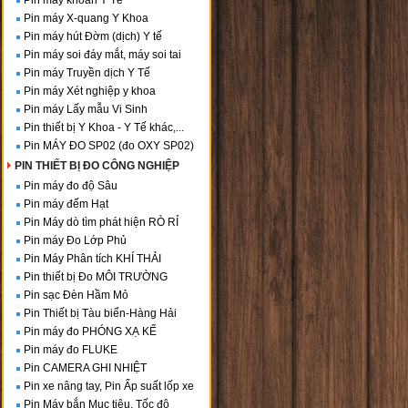
Pin máy khoan Y Tế
Pin máy X-quang Y Khoa
Pin máy hút Đờm (dịch) Y tế
Pin máy soi đáy mắt, máy soi tai
Pin máy Truyền dịch Y Tế
Pin máy Xét nghiệp y khoa
Pin máy Lấy mẫu Vi Sinh
Pin thiết bị Y Khoa - Y Tế khác,...
Pin MÁY ĐO SP02 (đo OXY SP02)
PIN THIẾT BỊ ĐO CÔNG NGHIỆP
Pin máy đo độ Sâu
Pin máy đếm Hạt
Pin Máy dò tìm phát hiện RÒ RỈ
Pin máy Đo Lớp Phủ
Pin Máy Phân tích KHÍ THẢI
Pin thiết bị Đo MÔI TRƯỜNG
Pin sạc Đèn Hầm Mỏ
Pin Thiết bị Tàu biển-Hàng Hải
Pin máy đo PHÓNG XẠ KẾ
Pin máy đo FLUKE
Pin CAMERA GHI NHIỆT
Pin xe nâng tay, Pin Ấp suất lốp xe
Pin Máy bắn Mục tiêu, Tốc độ