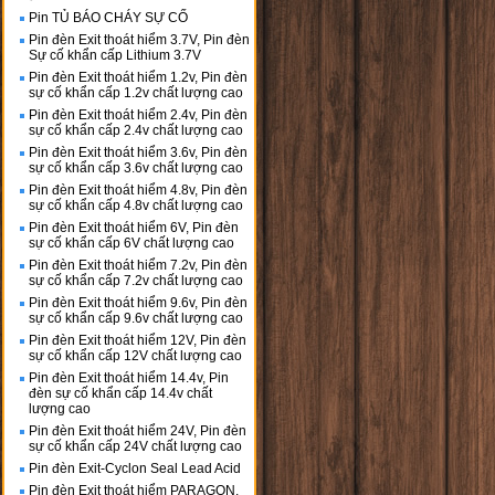
Pin TỦ BÁO CHÁY SỰ CỐ
Pin đèn Exit thoát hiểm 3.7V, Pin đèn
Sự cố khẩn cấp Lithium 3.7V
Pin đèn Exit thoát hiểm 1.2v, Pin đèn
sự cố khẩn cấp 1.2v chất lượng cao
Pin đèn Exit thoát hiểm 2.4v, Pin đèn
sự cố khẩn cấp 2.4v chất lượng cao
Pin đèn Exit thoát hiểm 3.6v, Pin đèn
sự cố khẩn cấp 3.6v chất lượng cao
Pin đèn Exit thoát hiểm 4.8v, Pin đèn
sự cố khẩn cấp 4.8v chất lượng cao
Pin đèn Exit thoát hiểm 6V, Pin đèn
sự cố khẩn cấp 6V chất lượng cao
Pin đèn Exit thoát hiểm 7.2v, Pin đèn
sự cố khẩn cấp 7.2v chất lượng cao
Pin đèn Exit thoát hiểm 9.6v, Pin đèn
sự cố khẩn cấp 9.6v chất lượng cao
Pin đèn Exit thoát hiểm 12V, Pin đèn
sự cố khẩn cấp 12V chất lượng cao
Pin đèn Exit thoát hiểm 14.4v, Pin
đèn sự cố khẩn cấp 14.4v chất
lượng cao
Pin đèn Exit thoát hiểm 24V, Pin đèn
sự cố khẩn cấp 24V chất lượng cao
Pin đèn Exit-Cyclon Seal Lead Acid
Pin đèn Exit thoát hiểm PARAGON,