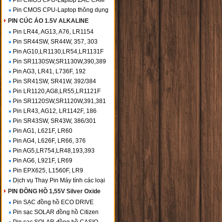
Pin CMOS CPU-Laptop ZẮC CẮM
Pin CMOS CPU-Laptop thông dụng
PIN CÚC ÁO 1.5V ALKALINE
Pin LR44, AG13, A76, LR1154
Pin SR44SW, SR44W, 357, 303
Pin AG10,LR1130,LR54,LR1131F
Pin SR1130SW,SR1130W,390,389
Pin AG3, LR41, L736F, 192
Pin SR41SW, SR41W, 392/384
Pin LR1120,AG8,LR55,LR1121F
Pin SR1120SW,SR1120W,391,381
Pin LR43, AG12, LR1142F, 186
Pin SR43SW, SR43W, 386/301
Pin AG1, L621F, LR60
Pin AG4, L626F, LR66, 376
Pin AG5,LR754,LR48,193,393
Pin AG6, L921F, LR69
Pin EPX625, L1560F, LR9
Dịch vụ Thay Pin Máy tính các loại
PIN ĐỒNG HỒ 1,55V Silver Oxide
Pin SẠC đồng hồ ECO DRIVE
Pin sạc SOLAR đồng hồ Citizen