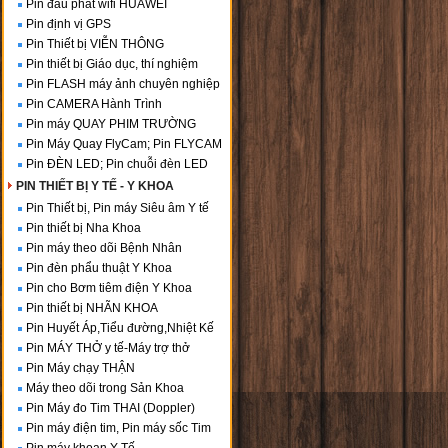
Pin đầu phát wifi HUAWEI
Pin định vị GPS
Pin Thiết bị VIỄN THÔNG
Pin thiết bị Giáo dục, thí nghiệm
Pin FLASH máy ảnh chuyên nghiệp
Pin CAMERA Hành Trình
Pin máy QUAY PHIM TRƯỜNG
Pin Máy Quay FlyCam; Pin FLYCAM
Pin ĐÈN LED; Pin chuỗi đèn LED
PIN THIẾT BỊ Y TẾ - Y KHOA
Pin Thiết bị, Pin máy Siêu âm Y tế
Pin thiết bị Nha Khoa
Pin máy theo dõi Bệnh Nhân
Pin đèn phẩu thuật Y Khoa
Pin cho Bơm tiêm điện Y Khoa
Pin thiết bị NHÃN KHOA
Pin Huyết Áp,Tiểu đường,Nhiệt Kế
Pin MÁY THỞ y tế-Máy trợ thở
Pin Máy chạy THẬN
Máy theo dõi trong Sản Khoa
Pin Máy đo Tim THAI (Doppler)
Pin máy điện tim, Pin máy sốc Tim