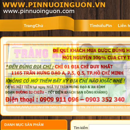
TrangChủ
TìmhiểuPin
Liên 
DANH MỤC SẢN PHẨM
Tìm kiếm