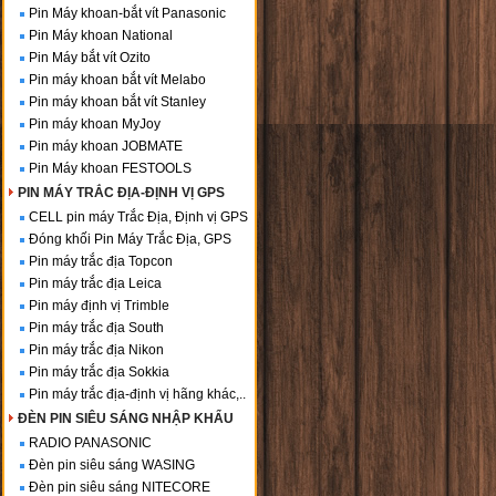
Pin Máy khoan-bắt vít Panasonic
Pin Máy khoan National
Pin Máy bắt vít Ozito
Pin máy khoan bắt vít Melabo
Pin máy khoan bắt vít Stanley
Pin máy khoan MyJoy
Pin máy khoan JOBMATE
Pin Máy khoan FESTOOLS
PIN MÁY TRẮC ĐỊA-ĐỊNH VỊ GPS
CELL pin máy Trắc Địa, Định vị GPS
Đóng khối Pin Máy Trắc Địa, GPS
Pin máy trắc địa Topcon
Pin máy trắc địa Leica
Pin máy định vị Trimble
Pin máy trắc địa South
Pin máy trắc địa Nikon
Pin máy trắc địa Sokkia
Pin máy trắc địa-định vị hãng khác,..
ĐÈN PIN SIÊU SÁNG NHẬP KHẨU
RADIO PANASONIC
Đèn pin siêu sáng WASING
Đèn pin siêu sáng NITECORE