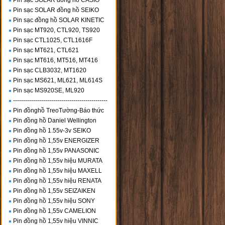
Pin sạc SOLAR đồng hồ CASIO
Pin sạc SOLAR đồng hồ SEIKO
Pin sạc đồng hồ SOLAR KINETIC
Pin sạc MT920, CTL920, TS920
Pin sạc CTL1025, CTL1616F
Pin sạc MT621, CTL621
Pin sạc MT616, MT516, MT416
Pin sạc CLB3032, MT1620
Pin sạc MS621, ML621, ML614S
Pin sạc MS920SE, ML920
-----------------------------------------------
Pin đồnghồ TreoTường-Báo thức
Pin đồng hồ Daniel Wellington
Pin đồng hồ 1.55v-3v SEIKO
Pin đồng hồ 1,55v ENERGIZER
Pin đồng hồ 1,55v PANASONIC
Pin đồng hồ 1,55v hiệu MURATA
Pin đồng hồ 1,55v hiệu MAXELL
Pin đồng hồ 1,55v hiệu RENATA
Pin đồng hồ 1,55v SEIZAIKEN
Pin đồng hồ 1,55v hiệu SONY
Pin đồng hồ 1,55v CAMELION
Pin đồng hồ 1,55v hiệu VINNIC