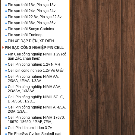
Pin sạc khối 18v; Pin sạc 18v
Pin sạc khối 24v; Pin sạc 24v
Pin sạc khối 22.8v; Pin sạc 22.8v
Pin sạc khối 36v; Pin sạc 36v
Pin sạc khối Sanyo Cadnica
Pin sạc khối Eneloop
PIN XE ĐẠP ĐIỆN, XE ĐIỆN
PIN SẠC CÔNG NGHIỆP-PIN CELL
Pin Cell công nghiệp NiMH 1.2v (có
gắn Zắc, chân thép)
Cell Pin công nghiệp 1.2v NiMH
Cell pin công nghiệp 1.2v Vỏ Giấy
Cell Pin công nghiệp NiMH AA,
2/3AA, 4/5AA, 1/3AA
Cell Pin công nghiệp NiMH AAA,
2/3AAA, 1/3AAA,..
Cell Pin công nghiệp NiMH SC, C,
D, 4/5SC, 1/2D,..
Cell Pin công nghiệp NiMH A, 4/5A,
2/3A, 1/3A,..
Cell Pin công nghiệp NiMH 17670,
18670, 18650, 4/3AF, 7/5A,..
Cell Pin Lithium Li-Ion 3.7v
Pin EnerSys Cyclon SealedLead