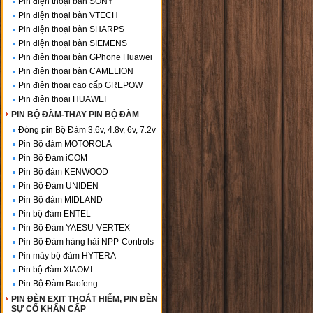
Pin điện thoại bàn SONY
Pin điện thoại bàn VTECH
Pin điện thoại bàn SHARPS
Pin điện thoại bàn SIEMENS
Pin điện thoại bàn GPhone Huawei
Pin điện thoại bàn CAMELION
Pin điện thoại cao cấp GREPOW
Pin điện thoại HUAWEI
PIN BỘ ĐÀM-THAY PIN BỘ ĐÀM
Đóng pin Bộ Đàm 3.6v, 4.8v, 6v, 7.2v
Pin Bộ đàm MOTOROLA
Pin Bộ Đàm iCOM
Pin Bộ đàm KENWOOD
Pin Bộ Đàm UNIDEN
Pin Bộ đàm MIDLAND
Pin bộ đàm ENTEL
Pin Bộ Đàm YAESU-VERTEX
Pin Bộ Đàm hàng hải NPP-Controls
Pin máy bộ đàm HYTERA
Pin bộ đàm XIAOMI
Pin Bộ Đàm Baofeng
PIN ĐÈN EXIT THOÁT HIỂM, PIN ĐÈN
SỰ CỐ KHẨN CẤP