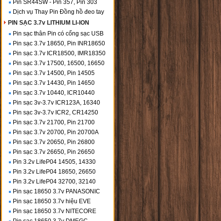
Pin SR44SW - Pin 357, Pin 303
Dịch vụ Thay Pin Đồng hồ đeo tay
PIN SẠC 3.7v LITHIUM LI-ION
Pin sạc thân Pin có cổng sạc USB
Pin sạc 3.7v 18650, Pin INR18650
Pin sạc 3.7v ICR18500, IMR18350
Pin sạc 3.7v 17500, 16500, 16650
Pin sạc 3.7v 14500, Pin 14505
Pin sạc 3.7v 14430, Pin 14650
Pin sạc 3.7v 10440, ICR10440
Pin sạc 3v-3.7v ICR123A, 16340
Pin sạc 3v-3.7v ICR2, CR14250
Pin sạc 3.7v 21700, Pin 21700
Pin sạc 3.7v 20700, Pin 20700A
Pin sạc 3.7v 20650, Pin 26800
Pin sạc 3.7v 26650, Pin 26650
Pin 3.2v LifeP04 14505, 14330
Pin 3.2v LifeP04 18650, 26650
Pin 3.2v LifeP04 32700, 32140
Pin sạc 18650 3.7v PANASONIC
Pin sạc 18650 3.7v hiệu EVE
Pin sạc 18650 3.7v NITECORE