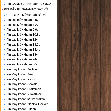
Pin CADNICA, Pin sạc CADNICA
PIN MÁY KHOAN-MÁY BẮT VÍT
CELLS Pin Máy khoan-Bắt vít,..
Pin sạc máy khoan 4.8v
Pin sạc Máy khoan 7.2v
Pin sạc Máy khoan 9.6v
Pin sạc Máy khoan 10.8v
Pin sạc Máy khoan 12v
Pin sạc Máy khoan 13.2v
Pin sạc Máy khoan 14.4v
Pin sạc Máy khoan 18v
Pin sạc Máy khoan 24v
Pin sạc Máy khoan 36v
Pin máy khoan Bê Tông
Pin Máy khoan Bosch
Pin Máy khoan Ryobi
Pin Máy khoan Dewalt
Pin Máy khoan Craftsman
Pin Máy khoan Milwaukee
Pin Máy khoan bắt vít Makita
Pin Máy khoan Black & Decker
Pin Máy khoan Hitachi