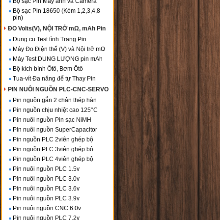
Bộ sạc Pin Máy ảnh và Camera
Bộ sạc Pin 18650 (Kèm 1,2,3,4,8
pin)
ĐO Volts(V), NỘI TRỞ mΩ, mAh Pin
Dụng cụ Test tình Trạng Pin
Máy Đo Điện thế (V) và Nội trở mΩ
Máy Test DUNG LƯỢNG pin mAh
Bộ kích bình Ôtô, Bơm Ôtô
Tua-vít Đa năng để tự Thay Pin
PIN NUÔI NGUỒN PLC-CNC-SERVO
Pin nguồn gắn 2 chân thép hàn
Pin nguồn chịu nhiệt cao 125°C
Pin nuôi nguồn Pin sạc NiMH
Pin nuôi nguồn SuperCapacitor
Pin nguồn PLC 2viên ghép bộ
Pin nguồn PLC 3viên ghép bộ
Pin nguồn PLC 4viên ghép bộ
Pin nuôi nguồn PLC 1.5v
Pin nuôi nguồn PLC 3.0v
Pin nuôi nguồn PLC 3.6v
Pin nuôi nguồn PLC 3.9v
Pin nuôi nguồn CNC 6.0v
Pin nuôi nguồn PLC 7.2v