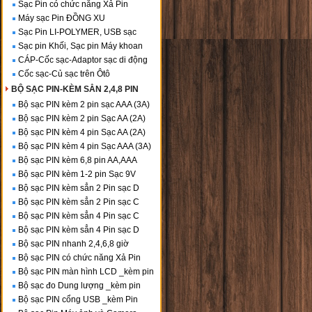
Sạc Pin có chức năng Xả Pin
Máy sạc Pin ĐỒNG XU
Sạc Pin LI-POLYMER, USB sạc
Sạc pin Khối, Sạc pin Máy khoan
CÁP-Cốc sạc-Adaptor sạc di động
Cốc sạc-Củ sạc trên Ôtô
BỘ SẠC PIN-KÈM SẲN 2,4,8 PIN
Bộ sạc PIN kèm 2 pin sạc AAA (3A)
Bộ sạc PIN kèm 2 pin Sạc AA (2A)
Bộ sạc PIN kèm 4 pin Sạc AA (2A)
Bộ sạc PIN kèm 4 pin Sạc AAA (3A)
Bộ sạc PIN kèm 6,8 pin AA,AAA
Bộ sạc PIN kèm 1-2 pin Sạc 9V
Bộ sạc PIN kèm sẳn 2 Pin sạc D
Bộ sạc PIN kèm sẳn 2 Pin sạc C
Bộ sạc PIN kèm sẳn 4 Pin sạc C
Bộ sạc PIN kèm sẳn 4 Pin sạc D
Bộ sạc PIN nhanh 2,4,6,8 giờ
Bộ sạc PIN có chức năng Xả Pin
Bộ sạc PIN màn hình LCD _kèm pin
Bộ sạc đo Dung lượng _kèm pin
Bộ sạc PIN cổng USB _kèm Pin