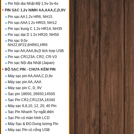
Pin Nội địa Nhật-Mỹ 1.5v-3v-6v
PIN SẠC 1.2v NiMH AA,AAA,C,D,9V
Pin sạc AA 1.2v HR6, NH15
Pin sạc AAA 1.2v HR03, NH12
Pin sạc trung C 1.2v HR14, NH35
Pin sạc đại D 1.2v HR20, NH50
Pin sạc 9.0v
NH22,6F22,6HR61,HR6
Pin sạc AA,AAA,9v,D tích hợp USB
Pin sạc CR123A, CR2, CR-V3
Pin sạc Nội địa Nhật (Japan)
BỘ SẠC PIN - CHƯA KÈM PIN
Máy sạc pin AA,AAA,C,D,9v
Máy sạc pin AA, AAA
Máy sạc pin C, D, 9V
Sạc pin 18650, 26650,14500
Sạc Pin CR2,CR123A,16340
Máy sạc 6,8,10, 12, 20, 40 Pin
Sạc Pin Nhanh Tự ngắt điện
Sạc Pin có màn hình LCD
Máy Sạc & ĐO Dung lượng Pin
Máy sạc Pin có cổng USB