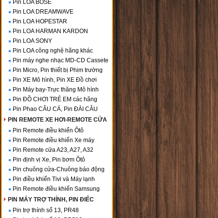
Pin LOA BOSE
Pin LOA DREAMWAVE
Pin LOA HOPESTAR
Pin LOA HARMAN KARDON
Pin LOA SONY
Pin LOA công nghệ hãng khác
Pin máy nghe nhạc MD-CD Cassete
Pin Micro, Pin thiết bị Phim trường
Pin XE Mô hình, Pin XE Đồ chơi
Pin Máy bay-Trực thăng Mô hình
Pin ĐỒ CHƠI TRẺ EM các hãng
Pin Phao CÂU CÁ, Pin ĐÀI CÂU
PIN REMOTE XE HƠI-REMOTE CỬA
Pin Remote điều khiển Ôtô
Pin Remote điều khiển Xe máy
Pin Remote cửa A23, A27, A32
Pin định vị Xe, Pin bơm Ôtô
Pin chuông cửa-Chuông báo động
Pin điều khiển Tivi và Máy lạnh
Pin Remote điều khiển Samsung
PIN MÁY TRỢ THÍNH, PIN ĐIẾC
Pin trợ thính số 13, PR48