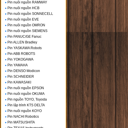
Pin nuôi nguồn RAMWAY
Pin nuôi nguồn HCB
Pin nuôi nguồn SONNECELL
Pin nuôi nguồn EVE
Pin nuôi nguồn OMRON
Pin nuôi nguồn SIEMENS
Pin FANUC/GE Fanuc
Pin ALLEN Bradley
Pin YASKAWA Robots
Pin ABB ROBOTS
Pin YOKOGAWA
Pin YAMAHA
Pin DENSO Modicon
Pin SCHNEIDER
Pin KAWASAKI
Pin nuôi nguồn EPSON
Pin nuôi nguồn OKUMA
Pin nguồn TOYO, Toyoda
Pin lập trình KTS DELTA
Pin nuôi nguồn KOYO
Pin NACHI Robotics
Pin MATSUSHITA