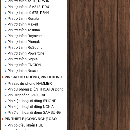
Pin trợ thính số 10, PR536
Pin trợ thính số A312, PR41
Pin trợ thính số 675, PR44
Pin trợ thính Renata
Pin trợ thính Maxell
Pin trợ thính Toshiba
Pin trợ thính Rayovac
Pin trợ thính Phonak
Pin trợ thính ReSound
Pin trợ thính PowerOne
Pin trợ thính Signia
Pin trợ thính ENGION
Pin trợ thính Nexcel
PIN SẠC DỰ PHÒNG, PIN DI ĐỘNG
Pin sạc dự phòng HAMMER
Pin dự phòng ĐIỆN THOẠI Di Động
Pin Dự phòng IPAD, TABLET
Pin điện thoại di động iPHONE
Pin điện thoại di động NOKIA
Pin điện thoại di động SAMSUNG
PIN THIẾT BỊ CÔNG NGHỆ CAO
Pin bộ điều khiển HUB