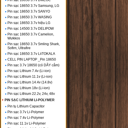
Pin sạc 18650 3.7v DMEGC
Pin sạc 18650 3.7v Samsung, LG
Pin sạc 18650 3.7v SANYO
Pin sạc 18650 3.7v WASING
Pin sạc 18650 3.7v hiệu LG
Pin sạc 14500 3.7v DELIPOW
Pin sạc 18650 3.7v Camelion,
Wưkkos
Pin sạc 18650 3.7v Smling Shark,
Sofirn, Ultrafire
Pin sạc 18650 3.7v LiiTOKALA
CELL PIN LAPTOP _Pin 18650
Pin sạc 3.7v 18650 (có DÂY cắm)
Pin sạc Lithium 7.4v (Li-ion)
Pin sạc Lithium 11.1v (Li-ion)
Pin sạc Lithium 14.4v (14.8v)
Pin sạc Lithium 18v (Li-ion)
Pin sạc Lithium 22.2v, 24v, 48v
PIN SẠC LITHIUM LI-POLYMER
Pin tụ Lithium Capacitor
Pin sạc 3.7v Li-Polymer
Pin sạc 7.4v Li-Polymer
Pin sạc 11.1v Li-Polymer