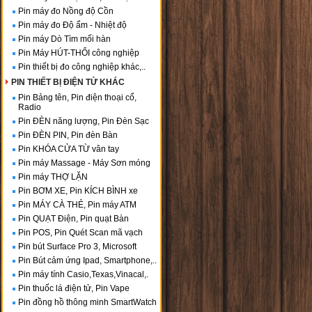
Pin máy đo Nồng độ Cồn
Pin máy đo Độ ẩm - Nhiệt độ
Pin máy Dò Tìm mối hàn
Pin Máy HÚT-THỔI công nghiệp
Pin thiết bị đo công nghiệp khác,..
PIN THIẾT BỊ ĐIỆN TỬ KHÁC
Pin Bảng tên, Pin điện thoại cổ,
Radio
Pin ĐÈN năng lượng, Pin Đèn Sạc
Pin ĐÈN PIN, Pin đèn Bàn
Pin KHÓA CỬA TỪ vân tay
Pin máy Massage - Máy Sơn móng
Pin máy THỢ LẶN
Pin BƠM XE, Pin KÍCH BÌNH xe
Pin MÁY CÀ THẺ, Pin máy ATM
Pin QUẠT Điện, Pin quạt Bàn
Pin POS, Pin Quét Scan mã vạch
Pin bút Surface Pro 3, Microsoft
Pin Bút cảm ứng Ipad, Smartphone,..
Pin máy tính Casio,Texas,Vinacal,.
Pin thuốc lá điện tử, Pin Vape
Pin đồng hồ thông minh SmartWatch