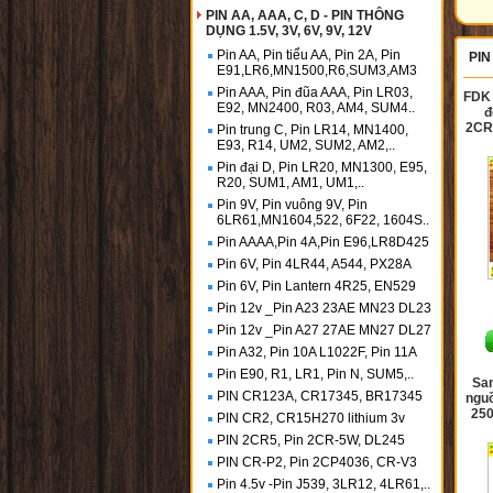
PIN AA, AAA, C, D - PIN THÔNG
DỤNG 1.5V, 3V, 6V, 9V, 12V
Pin AA, Pin tiểu AA, Pin 2A, Pin
PIN
E91,LR6,MN1500,R6,SUM3,AM3
Pin AAA, Pin đũa AAA, Pin LR03,
FDK 
E92, MN2400, R03, AM4, SUM4..
đ
2CR
Pin trung C, Pin LR14, MN1400,
E93, R14, UM2, SUM2, AM2,..
Pin đại D, Pin LR20, MN1300, E95,
R20, SUM1, AM1, UM1,..
Pin 9V, Pin vuông 9V, Pin
6LR61,MN1604,522, 6F22, 1604S..
Pin AAAA,Pin 4A,Pin E96,LR8D425
Pin 6V, Pin 4LR44, A544, PX28A
Pin 6V, Pin Lantern 4R25, EN529
Pin 12v _Pin A23 23AE MN23 DL23
Pin 12v _Pin A27 27AE MN27 DL27
Pin A32, Pin 10A L1022F, Pin 11A
Pin E90, R1, LR1, Pin N, SUM5,..
Sa
PIN CR123A, CR17345, BR17345
ngu
250
PIN CR2, CR15H270 lithium 3v
PIN 2CR5, Pin 2CR-5W, DL245
PIN CR-P2, Pin 2CP4036, CR-V3
Pin 4.5v -Pin J539, 3LR12, 4LR61,..