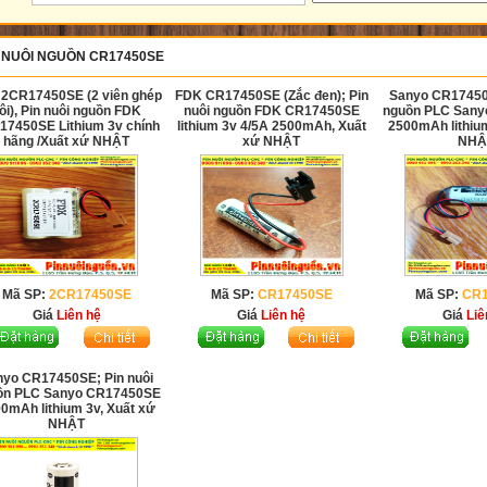
 NUÔI NGUỒN CR17450SE
2CR17450SE (2 viên ghép
FDK CR17450SE (Zắc đen); Pin
Sanyo CR17450S
ôi), Pin nuôi nguồn FDK
nuôi nguồn FDK CR17450SE
nguồn PLC San
17450SE Lithium 3v chính
lithium 3v 4/5A 2500mAh, Xuất
2500mAh lithium
hãng /Xuất xứ NHẬT
xứ NHẬT
NHẬ
Mã SP:
2CR17450SE
Mã SP:
CR17450SE
Mã SP:
CR
Giá
Liên hệ
Giá
Liên hệ
Giá
Liê
nyo CR17450SE; Pin nuôi
ồn PLC Sanyo CR17450SE
0mAh lithium 3v, Xuất xứ
NHẬT