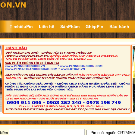
TìmhiểuPin
Liên hệ
SảnPhẩm
GhépPin
Bảo hành
 kiếm