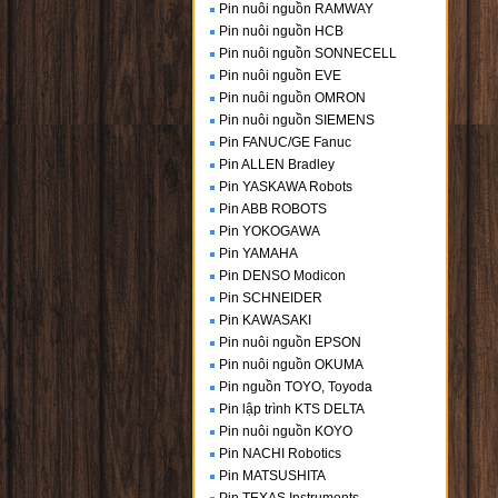
Pin nuôi nguồn RAMWAY
Pin nuôi nguồn HCB
Pin nuôi nguồn SONNECELL
Pin nuôi nguồn EVE
Pin nuôi nguồn OMRON
Pin nuôi nguồn SIEMENS
Pin FANUC/GE Fanuc
Pin ALLEN Bradley
Pin YASKAWA Robots
Pin ABB ROBOTS
Pin YOKOGAWA
Pin YAMAHA
Pin DENSO Modicon
Pin SCHNEIDER
Pin KAWASAKI
Pin nuôi nguồn EPSON
Pin nuôi nguồn OKUMA
Pin nguồn TOYO, Toyoda
Pin lập trình KTS DELTA
Pin nuôi nguồn KOYO
Pin NACHI Robotics
Pin MATSUSHITA