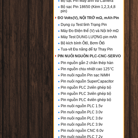
Bộ sạc Pin Máy ảnh và Camera
Bộ sạc Pin 18650 (Kèm 1,2,3,4,8
pin)
ĐO Volts(V), NỘI TRỞ mΩ, mAh Pin
Dụng cụ Test tình Trạng Pin
Máy Đo Điện thế (V) và Nội trở mΩ
Máy Test DUNG LƯỢNG pin mAh
Bộ kích bình Ôtô, Bơm Ôtô
Tua-vít Đa năng để tự Thay Pin
PIN NUÔI NGUỒN PLC-CNC-SERVO
Pin nguồn gắn 2 chân thép hàn
Pin nguồn chịu nhiệt cao 125°C
Pin nuôi nguồn Pin sạc NiMH
Pin nuôi nguồn SuperCapacitor
Pin nguồn PLC 2viên ghép bộ
Pin nguồn PLC 3viên ghép bộ
Pin nguồn PLC 4viên ghép bộ
Pin nuôi nguồn PLC 1.5v
Pin nuôi nguồn PLC 3.0v
Pin nuôi nguồn PLC 3.6v
Pin nuôi nguồn PLC 3.9v
Pin nuôi nguồn CNC 6.0v
Pin nuôi nguồn PLC 7.2v