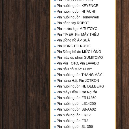
Pin TEXAS Instruments
Pin nuôi nguồn KEYENCE
Pin nuôi nguồn HITACHI
Pin nuôi nguồn HoneyWell
Pin cánh tay ROBOT
Pin thước kẹp MITUTOYO
Pin TIMER, Pin MÁY THÊU
Pin Đồng hồ ÁP SUẤT
Pin ĐỒNG HỒ NƯỚC
Pin Đồng hồ đo MỨC LỎNG
Pin máy ép phun SUMITOMO
Pin Vòi TOTO, Pin LAVABO
Pin đầu dò MÁY PHAY
Pin nuôi nguồn THANG MÁY
Pin hàng Hải, Pin JOTRON
Pin nuôi nguồn HEIDELBERG
Pin máy Đếm Lượt Người
Pin nuôi nguồn ER14250
Pin nuôi nguồn LS14250
Pin nuôi nguồn SB-AA02
Pin nuôi nguồn ER3V
Pin nuôi nguồn ER3
Pin nuôi nguồn SL-350