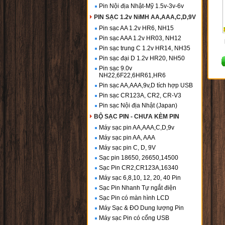
Pin Nội địa Nhật-Mỹ 1.5v-3v-6v
PIN SẠC 1.2v NiMH AA,AAA,C,D,9V
Pin sạc AA 1.2v HR6, NH15
Pin sạc AAA 1.2v HR03, NH12
Pin sạc trung C 1.2v HR14, NH35
Pin sạc đại D 1.2v HR20, NH50
Pin sạc 9.0v
NH22,6F22,6HR61,HR6
Pin sạc AA,AAA,9v,D tích hợp USB
Pin sạc CR123A, CR2, CR-V3
Pin sạc Nội địa Nhật (Japan)
BỘ SẠC PIN - CHƯA KÈM PIN
Máy sạc pin AA,AAA,C,D,9v
Máy sạc pin AA, AAA
Máy sạc pin C, D, 9V
Sạc pin 18650, 26650,14500
Sạc Pin CR2,CR123A,16340
Máy sạc 6,8,10, 12, 20, 40 Pin
Sạc Pin Nhanh Tự ngắt điện
Sạc Pin có màn hình LCD
Máy Sạc & ĐO Dung lượng Pin
Máy sạc Pin có cổng USB