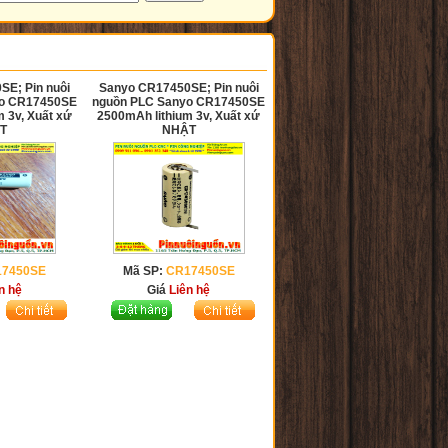
E; Pin nuôi
Sanyo CR17450SE; Pin nuôi
yo CR17450SE
nguồn PLC Sanyo CR17450SE
 3v, Xuất xứ
2500mAh lithium 3v, Xuất xứ
T
NHẬT
17450SE
Mã SP:
CR17450SE
n hệ
Giá
Liên hệ