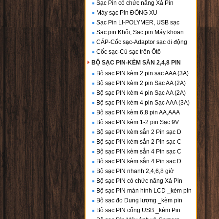
Sạc Pin có chức năng Xả Pin
Máy sạc Pin ĐỒNG XU
Sạc Pin LI-POLYMER, USB sạc
Sạc pin Khối, Sạc pin Máy khoan
CÁP-Cốc sạc-Adaptor sạc di động
Cốc sạc-Củ sạc trên Ôtô
BỘ SẠC PIN-KÈM SẲN 2,4,8 PIN
Bộ sạc PIN kèm 2 pin sạc AAA (3A)
Bộ sạc PIN kèm 2 pin Sạc AA (2A)
Bộ sạc PIN kèm 4 pin Sạc AA (2A)
Bộ sạc PIN kèm 4 pin Sạc AAA (3A)
Bộ sạc PIN kèm 6,8 pin AA,AAA
Bộ sạc PIN kèm 1-2 pin Sạc 9V
Bộ sạc PIN kèm sẳn 2 Pin sạc D
Bộ sạc PIN kèm sẳn 2 Pin sạc C
Bộ sạc PIN kèm sẳn 4 Pin sạc C
Bộ sạc PIN kèm sẳn 4 Pin sạc D
Bộ sạc PIN nhanh 2,4,6,8 giờ
Bộ sạc PIN có chức năng Xả Pin
Bộ sạc PIN màn hình LCD _kèm pin
Bộ sạc đo Dung lượng _kèm pin
Bộ sạc PIN cổng USB _kèm Pin