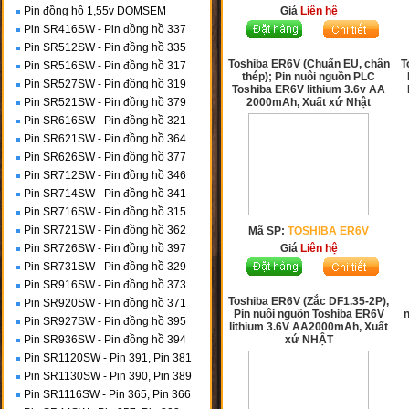
Pin đồng hồ 1,55v DOMSEM
Giá
Liên hệ
Pin SR416SW - Pin đồng hồ 337
Pin SR512SW - Pin đồng hồ 335
Toshiba ER6V (Chuẩn EU, chân
T
Pin SR516SW - Pin đồng hồ 317
thép); Pin nuôi nguồn PLC
Pin SR527SW - Pin đồng hồ 319
Toshiba ER6V lithium 3.6v AA
Pin SR521SW - Pin đồng hồ 379
2000mAh, Xuất xứ Nhật
Pin SR616SW - Pin đồng hồ 321
Pin SR621SW - Pin đồng hồ 364
Pin SR626SW - Pin đồng hồ 377
Pin SR712SW - Pin đồng hồ 346
Pin SR714SW - Pin đồng hồ 341
Pin SR716SW - Pin đồng hồ 315
Pin SR721SW - Pin đồng hồ 362
Mã SP:
TOSHIBA ER6V
Pin SR726SW - Pin đồng hồ 397
Giá
Liên hệ
Pin SR731SW - Pin đồng hồ 329
Pin SR916SW - Pin đồng hồ 373
Toshiba ER6V (Zắc DF1.35-2P),
Pin SR920SW - Pin đồng hồ 371
Pin nuôi nguồn Toshiba ER6V
Pin SR927SW - Pin đồng hồ 395
lithium 3.6V AA2000mAh, Xuất
Pin SR936SW - Pin đồng hồ 394
xứ NHẬT
Pin SR1120SW - Pin 391, Pin 381
Pin SR1130SW - Pin 390, Pin 389
Pin SR1116SW - Pin 365, Pin 366