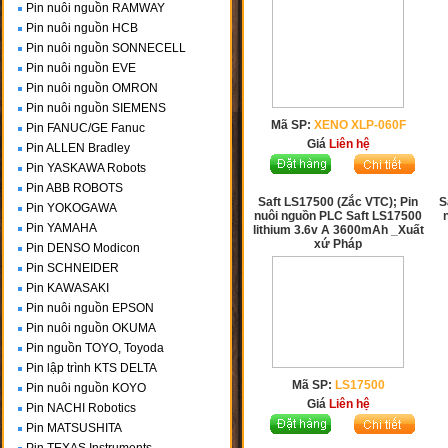
Pin nuôi nguồn RAMWAY
Pin nuôi nguồn HCB
Pin nuôi nguồn SONNECELL
Pin nuôi nguồn EVE
Pin nuôi nguồn OMRON
Pin nuôi nguồn SIEMENS
Mã SP:
XENO XLP-060F
Pin FANUC/GE Fanuc
Giá
Liên hệ
Pin ALLEN Bradley
Pin YASKAWA Robots
Pin ABB ROBOTS
Saft LS17500 (Zắc VTC); Pin
S
Pin YOKOGAWA
nuôi nguồn PLC Saft LS17500
Pin YAMAHA
lithium 3.6v A 3600mAh _Xuất
xứ Pháp
Pin DENSO Modicon
Pin SCHNEIDER
Pin KAWASAKI
Pin nuôi nguồn EPSON
Pin nuôi nguồn OKUMA
Pin nguồn TOYO, Toyoda
Pin lập trình KTS DELTA
Mã SP:
LS17500
Pin nuôi nguồn KOYO
Giá
Liên hệ
Pin NACHI Robotics
Pin MATSUSHITA