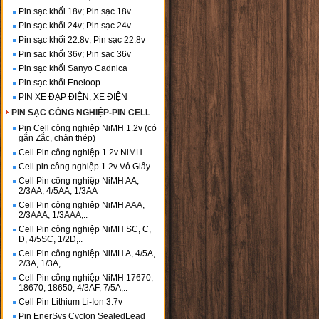
Pin sạc khối 18v; Pin sạc 18v
Pin sạc khối 24v; Pin sạc 24v
Pin sạc khối 22.8v; Pin sạc 22.8v
Pin sạc khối 36v; Pin sạc 36v
Pin sạc khối Sanyo Cadnica
Pin sạc khối Eneloop
PIN XE ĐẠP ĐIỆN, XE ĐIỆN
PIN SẠC CÔNG NGHIỆP-PIN CELL
Pin Cell công nghiệp NiMH 1.2v (có
gắn Zắc, chân thép)
Cell Pin công nghiệp 1.2v NiMH
Cell pin công nghiệp 1.2v Vỏ Giấy
Cell Pin công nghiệp NiMH AA,
2/3AA, 4/5AA, 1/3AA
Cell Pin công nghiệp NiMH AAA,
2/3AAA, 1/3AAA,..
Cell Pin công nghiệp NiMH SC, C,
D, 4/5SC, 1/2D,..
Cell Pin công nghiệp NiMH A, 4/5A,
2/3A, 1/3A,..
Cell Pin công nghiệp NiMH 17670,
18670, 18650, 4/3AF, 7/5A,..
Cell Pin Lithium Li-Ion 3.7v
Pin EnerSys Cyclon SealedLead