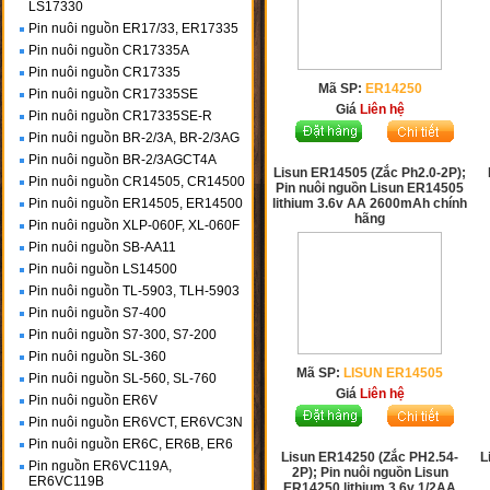
LS17330
Pin nuôi nguồn ER17/33, ER17335
Pin nuôi nguồn CR17335A
Pin nuôi nguồn CR17335
Mã SP:
ER14250
Pin nuôi nguồn CR17335SE
Giá
Liên hệ
Pin nuôi nguồn CR17335SE-R
Pin nuôi nguồn BR-2/3A, BR-2/3AG
Pin nuôi nguồn BR-2/3AGCT4A
Lisun ER14505 (Zắc Ph2.0-2P);
Pin nuôi nguồn CR14505, CR14500
Pin nuôi nguồn Lisun ER14505
Pin nuôi nguồn ER14505, ER14500
lithium 3.6v AA 2600mAh chính
hãng
Pin nuôi nguồn XLP-060F, XL-060F
Pin nuôi nguồn SB-AA11
Pin nuôi nguồn LS14500
Pin nuôi nguồn TL-5903, TLH-5903
Pin nuôi nguồn S7-400
Pin nuôi nguồn S7-300, S7-200
Pin nuôi nguồn SL-360
Mã SP:
LISUN ER14505
Pin nuôi nguồn SL-560, SL-760
Giá
Liên hệ
Pin nuôi nguồn ER6V
Pin nuôi nguồn ER6VCT, ER6VC3N
Pin nuôi nguồn ER6C, ER6B, ER6
Lisun ER14250 (Zắc PH2.54-
L
Pin nguồn ER6VC119A,
2P); Pin nuôi nguồn Lisun
ER6VC119B
ER14250 lithium 3.6v 1/2AA