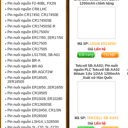
Pin nuôi nguồn F2-40BL, FX2N
1200mAh chính hãng
Pin nuôi nguồn CR8.LHC
Pin nguồn CR17450, CR17450E
Pin nuôi nguồn CR17450SE
Pin nuôi nguồn CR17450SE-R
Pin nuôi nguồn ER17500V
Pin nuôi nguồn ER17/50, 2ER17/50
Pin nuôi nguồn ER17505
Mã SP:
LISUN ER14250
Pin nuôi nguồn CR17505
Giá
Liên hệ
Pin nuôi nguồn LS17500, SB-A01
Pin nuôi nguồn BR-A
Tekcell SB-AA02; Pin nuôi
Pin nuôi nguồn BR-AG
nguồn PLC Tekcell SB-AA02
Pin nuôi nguồn BR-AGCF2W
lithium 3.6v 1/2AA 1200mAh
Pin nuôi nguồn ER18505,
_Xuất xứ Hàn Quốc
2ER18505
Pin nuôi nguồn ER18/50, 2ER18/50
Pin nuôi nguồn CR18505
Pin nuôi nguồn ER10/28, ER10280
Pin nuôi nguồn CR12600SE
Pin nuôi nguồn ER10450, CR1/3N
Pin nuôi nguồn ER26500
Mã SP:
TEKCELL SB-AA02
Pin nuôi nguồn LSH14, LS26500
Giá
Liên hệ
Pin nuôi nguồn SL-770, SL-2770