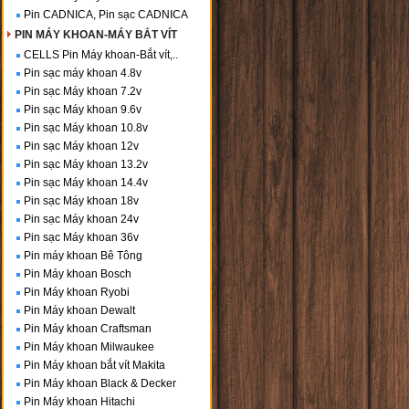
Pin CADNICA, Pin sạc CADNICA
PIN MÁY KHOAN-MÁY BẮT VÍT
CELLS Pin Máy khoan-Bắt vít,..
Pin sạc máy khoan 4.8v
Pin sạc Máy khoan 7.2v
Pin sạc Máy khoan 9.6v
Pin sạc Máy khoan 10.8v
Pin sạc Máy khoan 12v
Pin sạc Máy khoan 13.2v
Pin sạc Máy khoan 14.4v
Pin sạc Máy khoan 18v
Pin sạc Máy khoan 24v
Pin sạc Máy khoan 36v
Pin máy khoan Bê Tông
Pin Máy khoan Bosch
Pin Máy khoan Ryobi
Pin Máy khoan Dewalt
Pin Máy khoan Craftsman
Pin Máy khoan Milwaukee
Pin Máy khoan bắt vít Makita
Pin Máy khoan Black & Decker
Pin Máy khoan Hitachi