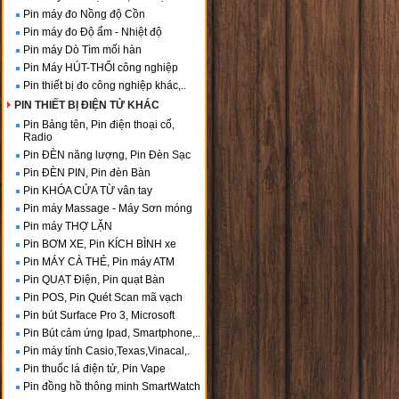
Pin máy đo Nồng độ Cồn
Pin máy đo Độ ẩm - Nhiệt độ
Pin máy Dò Tìm mối hàn
Pin Máy HÚT-THỔI công nghiệp
Pin thiết bị đo công nghiệp khác,..
PIN THIẾT BỊ ĐIỆN TỬ KHÁC
Pin Bảng tên, Pin điện thoại cổ,
Radio
Pin ĐÈN năng lượng, Pin Đèn Sạc
Pin ĐÈN PIN, Pin đèn Bàn
Pin KHÓA CỬA TỪ vân tay
Pin máy Massage - Máy Sơn móng
Pin máy THỢ LẶN
Pin BƠM XE, Pin KÍCH BÌNH xe
Pin MÁY CÀ THẺ, Pin máy ATM
Pin QUẠT Điện, Pin quạt Bàn
Pin POS, Pin Quét Scan mã vạch
Pin bút Surface Pro 3, Microsoft
Pin Bút cảm ứng Ipad, Smartphone,..
Pin máy tính Casio,Texas,Vinacal,.
Pin thuốc lá điện tử, Pin Vape
Pin đồng hồ thông minh SmartWatch