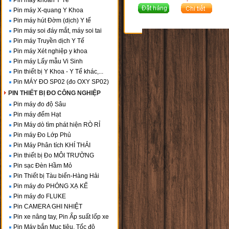
Pin máy khoan Y Tế
Pin máy X-quang Y Khoa
Pin máy hút Đờm (dịch) Y tế
Pin máy soi đáy mắt, máy soi tai
Pin máy Truyền dịch Y Tế
Pin máy Xét nghiệp y khoa
Pin máy Lấy mẫu Vi Sinh
Pin thiết bị Y Khoa - Y Tế khác,...
Pin MÁY ĐO SP02 (đo OXY SP02)
PIN THIẾT BỊ ĐO CÔNG NGHIỆP
Pin máy đo độ Sâu
Pin máy đếm Hạt
Pin Máy dò tìm phát hiện RÒ RỈ
Pin máy Đo Lớp Phủ
Pin Máy Phân tích KHÍ THẢI
Pin thiết bị Đo MÔI TRƯỜNG
Pin sạc Đèn Hầm Mỏ
Pin Thiết bị Tàu biển-Hàng Hải
Pin máy đo PHÓNG XẠ KẾ
Pin máy đo FLUKE
Pin CAMERA GHI NHIỆT
Pin xe nâng tay, Pin Ấp suất lốp xe
Pin Máy bắn Mục tiêu, Tốc độ