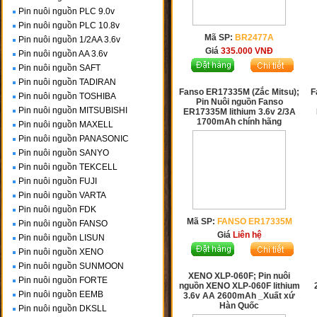
Pin nuôi nguồn PLC 9.0v
Pin nuôi nguồn PLC 10.8v
Mã SP:
BR2477A
Pin nuôi nguồn 1/2AA 3.6v
Giá
335.000
VNĐ
Pin nuôi nguồn AA 3.6v
Pin nuôi nguồn SAFT
Pin nuôi nguồn TADIRAN
Fanso ER17335M (Zắc Mitsu);
F
Pin nuôi nguồn TOSHIBA
Pin Nuôi nguồn Fanso
Pin nuôi nguồn MITSUBISHI
ER17335M lithium 3.6v 2/3A
1700mAh chính hãng
Pin nuôi nguồn MAXELL
Pin nuôi nguồn PANASONIC
Pin nuôi nguồn SANYO
Pin nuôi nguồn TEKCELL
Pin nuôi nguồn FUJI
Pin nuôi nguồn VARTA
Pin nuôi nguồn FDK
Mã SP:
FANSO ER17335M
Pin nuôi nguồn FANSO
Giá
Liên hệ
Pin nuôi nguồn LISUN
Pin nuôi nguồn XENO
Pin nuôi nguồn SUNMOON
XENO XLP-060F; Pin nuôi
Pin nuôi nguồn FORTE
nguồn XENO XLP-060F lithium
Pin nuôi nguồn EEMB
3.6v AA 2600mAh _Xuất xứ
Hàn Quốc
Pin nuôi nguồn DKSLL