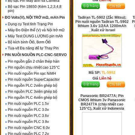
Giá
Liên hệ
Bộ sạc Pin Máy ảnh và Camera
Bộ sạc Pin 18650 (Kèm 1,2,3,4,8
pin)
ĐO Volts(V), NỘI TRỞ mΩ, mAh Pin
Tadiran TL-5902 (Zắc Mitsu);
T
Pin nuôi nguồn Tadiran TL-5902
P
Dụng cụ Test tình Trạng Pin
lithium 3.6v 1/2AA 1200mAh
Máy Đo Điện thế (V) và Nội trở mΩ
_Xuất xứ Israel
Máy Test DUNG LƯỢNG pin mAh
Bộ kích bình Ôtô, Bơm Ôtô
Tua-vít Đa năng để tự Thay Pin
PIN NUÔI NGUỒN PLC-CNC-SERVO
Pin nguồn gắn 2 chân thép hàn
Pin nguồn chịu nhiệt cao 125°C
Mã SP:
TL-5902
Pin nuôi nguồn Pin sạc NiMH
Giá
Liên hệ
Pin nuôi nguồn SuperCapacitor
Pin nguồn PLC 2viên ghép bộ
Pin nguồn PLC 3viên ghép bộ
Panasonic BR2477A; Pin
Pin nguồn PLC 4viên ghép bộ
CMOS lithium 3v Panasonic
Pin nuôi nguồn PLC 1.5v
BR2477A (chịu nhiệt cao
125°C), Xuất xứ Indonesia
Pin nuôi nguồn PLC 3.0v
Pin nuôi nguồn PLC 3.6v
Pin nuôi nguồn PLC 3.9v
Pin nuôi nguồn CNC 6.0v
Pin nuôi nguồn PLC 7.2v