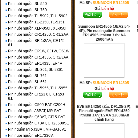
Mã SP:
SUNMOON ER14505
Pin nuôi nguồn SL-550
Giá
Liên hệ
Pin nuôi nguồn SL-750
Pin nuôi nguồn TL-5902, TLH-5902
Pin nuôi nguồn TL-2150, TL-5151
Sunmoon ER14505 (JEA2.54-
Pin nuôi nguồn XLP-050F, XL-050F
4P), Pin nuôi nguồn Sunmoon
Pin nuôi nguồn CR14250, CR1/2AA
ER14505 lithium 3.6v AA
2600mAh
Pin nuôi nguồn BR-1/2AA, CR1/2
6.L
Pin nuôi nguồn CP1W, CJ1W, CS1W
Pin nuôi nguồn CR14335, CR2/3AA
Pin nuôi nguồn ER14335, ER4V
Pin nuôi nguồn SL-361, SL-2361
Pin nuôi nguồn SL-761
Pin nuôi nguồn SL-561
Mã SP:
SUNMOON ER14505
Pin nuôi nguồn TL-5955, TLH-5955
Giá
Liên hệ
Pin nuôi nguồn CR2/3 8.L, CR2/3
6.L
Pin nuôi nguồn C500-BAT, C200H
EVE ER14250 (Zắc DF1.35-2P);
E
Pin nuôi nguồn A6BAT, MR-BAT
Pin nuôi nguồn EVE ER14250
lithium 3.6v 1/2AA 1200mAh
Pin nuôi nguồn Q6BAT, GT15-BAT
chính hãng
Pin nuôi nguồn Q7BAT, CR23500SE
Pin nguồn MR-J3BAT, MR-BAT6V1
Pin nuôi nguồn ER17330V,