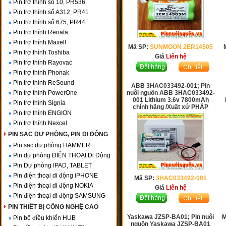
Pin trợ thính số 10, PR536
Pin trợ thính số A312, PR41
Pin trợ thính số 675, PR44
Pin trợ thính Renata
Pin trợ thính Maxell
Mã SP:
SUNMOON 2ER14505
Pin trợ thính Toshiba
Giá
Liên hệ
Pin trợ thính Rayovac
Pin trợ thính Phonak
Pin trợ thính ReSound
ABB 3HAC033492-001; Pin
Pin trợ thính PowerOne
nuôi nguồn ABB 3HAC033492-
001 Lithium 3.6v 7800mAh
Pin trợ thính Signia
chính hãng /Xuất xứ PHÁP
Pin trợ thính ENGION
Pin trợ thính Nexcel
PIN SẠC DỰ PHÒNG, PIN DI ĐỘNG
Pin sạc dự phòng HAMMER
Pin dự phòng ĐIỆN THOẠI Di Động
Pin Dự phòng IPAD, TABLET
Pin điện thoại di động iPHONE
Mã SP:
3HAC033492-001
Pin điện thoại di động NOKIA
Giá
Liên hệ
Pin điện thoại di động SAMSUNG
PIN THIẾT BỊ CÔNG NGHỆ CAO
Yaskawa JZSP-BA01; Pin nuôi
M
Pin bộ điều khiển HUB
nguồn Yaskawa JZSP-BA01