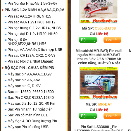
Pin Nội địa Nhật-Mỹ 1.5v-3v-6v
PIN SẠC 1.2v NiMH AA,AAA,C,D,9V
Pin sạc AA 1.2v HR6, NH15
Pin sạc AAA 1.2v HR03, NH12
Pin sạc trung C 1.2v HR14, NH35
Mã SP:
C500-BAT08
Pin sạc đại D 1.2v HR20, NH50
Giá
Liên hệ
Pin sạc 9.0v
NH22,6F22,6HR61,HR6
Pin sạc AA,AAA,9v,D tích hợp USB
Mitsubishi MR-BAT; Pin nuôi
M
nguồn Mitsubishi MR-BAT
Pin sạc CR123A, CR2, CR-V3
lithium 3.6v 2/3A 1700mAh
Pin sạc Nội địa Nhật (Japan)
chính hãng, Xuất xứ Nhật
BỘ SẠC PIN - CHƯA KÈM PIN
Máy sạc pin AA,AAA,C,D,9v
Máy sạc pin AA, AAA
Máy sạc pin C, D, 9V
Sạc pin 18650, 26650,14500
Sạc Pin CR2,CR123A,16340
Máy sạc 6,8,10, 12, 20, 40 Pin
Mã SP:
MR-BAT
Sạc Pin Nhanh Tự ngắt điện
Giá
Liên hệ
Sạc Pin có màn hình LCD
Máy Sạc & ĐO Dung lượng Pin
Máy sạc Pin có cổng USB
Pin Saft LS33600 _Pin