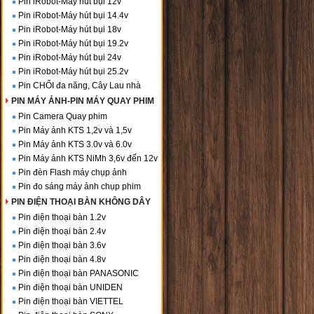
Pin iRobot-Máy hút bụi 12v
Pin iRobot-Máy hút bụi 14.4v
Pin iRobot-Máy hút bụi 18v
Pin iRobot-Máy hút bụi 19.2v
Pin iRobot-Máy hút bụi 24v
Pin iRobot-Máy hút bụi 25.2v
Pin CHỔI đa năng, Cây Lau nhà
PIN MÁY ẢNH-PIN MÁY QUAY PHIM
Pin Camera Quay phim
Pin Máy ảnh KTS 1,2v và 1,5v
Pin Máy ảnh KTS 3.0v và 6.0v
Pin Máy ảnh KTS NiMh 3,6v đến 12v
Pin đèn Flash máy chụp ảnh
Pin đo sáng máy ảnh chụp phim
PIN ĐIỆN THOẠI BÀN KHÔNG DÂY
Pin điện thoại bàn 1.2v
Pin điện thoại bàn 2.4v
Pin điện thoại bàn 3.6v
Pin điện thoại bàn 4.8v
Pin điện thoại bàn PANASONIC
Pin điện thoại bàn UNIDEN
Pin điện thoại bàn VIETTEL