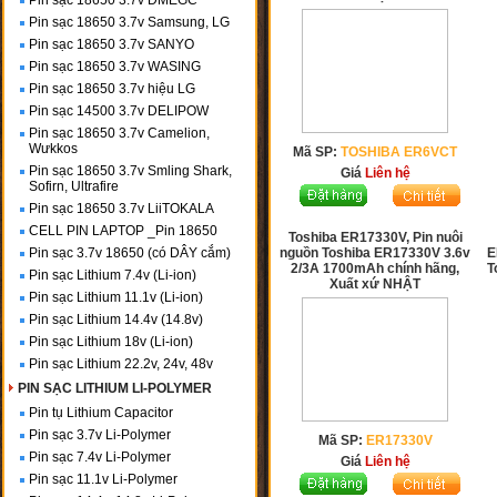
Pin sạc 18650 3.7v DMEGC
Pin sạc 18650 3.7v Samsung, LG
Pin sạc 18650 3.7v SANYO
Pin sạc 18650 3.7v WASING
Pin sạc 18650 3.7v hiệu LG
Pin sạc 14500 3.7v DELIPOW
Pin sạc 18650 3.7v Camelion,
Wưkkos
Mã SP:
TOSHIBA ER6VCT
Pin sạc 18650 3.7v Smling Shark,
Giá
Liên hệ
Sofirn, Ultrafire
Pin sạc 18650 3.7v LiiTOKALA
CELL PIN LAPTOP _Pin 18650
Toshiba ER17330V, Pin nuôi
Pin sạc 3.7v 18650 (có DÂY cắm)
nguồn Toshiba ER17330V 3.6v
E
2/3A 1700mAh chính hãng,
T
Pin sạc Lithium 7.4v (Li-ion)
Xuất xứ NHẬT
Pin sạc Lithium 11.1v (Li-ion)
Pin sạc Lithium 14.4v (14.8v)
Pin sạc Lithium 18v (Li-ion)
Pin sạc Lithium 22.2v, 24v, 48v
PIN SẠC LITHIUM LI-POLYMER
Pin tụ Lithium Capacitor
Pin sạc 3.7v Li-Polymer
Mã SP:
ER17330V
Pin sạc 7.4v Li-Polymer
Giá
Liên hệ
Pin sạc 11.1v Li-Polymer