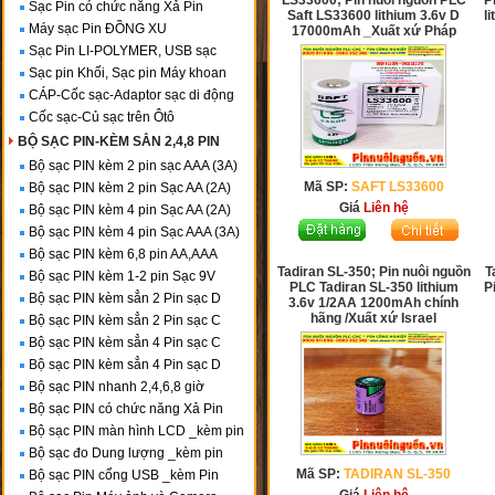
LS33600; Pin nuôi nguồn PLC
P
Sạc Pin có chức năng Xả Pin
Saft LS33600 lithium 3.6v D
l
Máy sạc Pin ĐỒNG XU
17000mAh _Xuất xứ Pháp
Sạc Pin LI-POLYMER, USB sạc
Sạc pin Khối, Sạc pin Máy khoan
CÁP-Cốc sạc-Adaptor sạc di động
Cốc sạc-Củ sạc trên Ôtô
BỘ SẠC PIN-KÈM SẲN 2,4,8 PIN
Bộ sạc PIN kèm 2 pin sạc AAA (3A)
Mã SP:
SAFT LS33600
Bộ sạc PIN kèm 2 pin Sạc AA (2A)
Giá
Liên hệ
Bộ sạc PIN kèm 4 pin Sạc AA (2A)
Bộ sạc PIN kèm 4 pin Sạc AAA (3A)
Bộ sạc PIN kèm 6,8 pin AA,AAA
Tadiran SL-350; Pin nuôi nguồn
T
Bộ sạc PIN kèm 1-2 pin Sạc 9V
PLC Tadiran SL-350 lithium
P
Bộ sạc PIN kèm sẳn 2 Pin sạc D
3.6v 1/2AA 1200mAh chính
hãng /Xuất xứ Israel
Bộ sạc PIN kèm sẳn 2 Pin sạc C
Bộ sạc PIN kèm sẳn 4 Pin sạc C
Bộ sạc PIN kèm sẳn 4 Pin sạc D
Bộ sạc PIN nhanh 2,4,6,8 giờ
Bộ sạc PIN có chức năng Xả Pin
Bộ sạc PIN màn hình LCD _kèm pin
Bộ sạc đo Dung lượng _kèm pin
Mã SP:
TADIRAN SL-350
Bộ sạc PIN cổng USB _kèm Pin