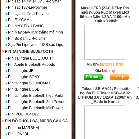
Pin sạc 14.4v, 14.8v Li-Polymer
Pin sạc 18v-Li-Polymer
Maxell ER3 (ZẮC ĐEN); Pin
nuôi nguồn PLC Maxell ER3
Pin sạc 22.2v Li-Polymer
lithium 3.6v 1/2AA 1100mAh
Pin FLYCAM
_Xuất xứ Nhật
Pin MÁY TÍNH BẢNG
Pin Máy bay-Trực thăng mô hình
Pin Bộ đàm Li-Polymer
Sạc Pin Lipolymer, USB sạc Lipo
PIN TAI NGHE BLUETOOTH
Pin Tai nghe BLUETOOTH
Pin Apple Bluetooth Airpods
Mã SP:
MAXELL ER3
Pin tai nghe JBL
Giá
Liên hệ
Pin tai nghe SONY
Pin tai nghe SOUNDMAX
Tekcell SB-AA02; Pin nuôi
Pin tai nghe BOSE
nguồn PLC Tekcell SB-AA02
Pin tai nghe Bluetooth hiệu Varta
LITHIUM 3.6V 1/2AA 1200mAh
3
Pin tai nghe Bluetooth ZeniPower
_Made in Korea
Pin tai nghe Bluetooth MicPower
Pin iPOD, MP3,v,v...
PIN ĐỒ CHƠI, LOA, MICRO,CÂU CÁ
Pin Loa MARSHALL
Pin LOA JBL