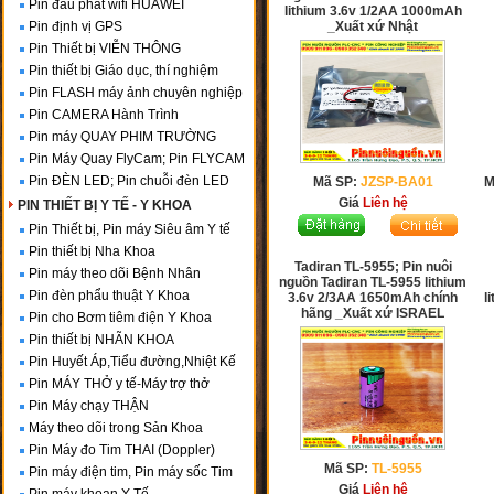
Pin đầu phát wifi HUAWEI
lithium 3.6v 1/2AA 1000mAh
Pin định vị GPS
_Xuất xứ Nhật
Pin Thiết bị VIỄN THÔNG
Pin thiết bị Giáo dục, thí nghiệm
Pin FLASH máy ảnh chuyên nghiệp
Pin CAMERA Hành Trình
Pin máy QUAY PHIM TRƯỜNG
Pin Máy Quay FlyCam; Pin FLYCAM
Pin ĐÈN LED; Pin chuỗi đèn LED
Mã SP:
JZSP-BA01
M
Giá
Liên hệ
PIN THIẾT BỊ Y TẾ - Y KHOA
Pin Thiết bị, Pin máy Siêu âm Y tế
Pin thiết bị Nha Khoa
Tadiran TL-5955; Pin nuôi
Pin máy theo dõi Bệnh Nhân
nguồn Tadiran TL-5955 lithium
Pin đèn phẩu thuật Y Khoa
3.6v 2/3AA 1650mAh chính
l
hãng _Xuất xứ ISRAEL
Pin cho Bơm tiêm điện Y Khoa
Pin thiết bị NHÃN KHOA
Pin Huyết Áp,Tiểu đường,Nhiệt Kế
Pin MÁY THỞ y tế-Máy trợ thở
Pin Máy chạy THẬN
Máy theo dõi trong Sản Khoa
Pin Máy đo Tim THAI (Doppler)
Mã SP:
TL-5955
Pin máy điện tim, Pin máy sốc Tim
Giá
Liên hệ