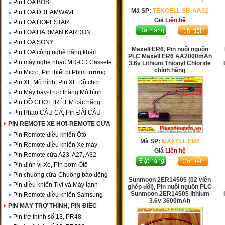
Pin LOA BOSE
Mã SP:
TEKCELL SB-AA02
Pin LOA DREAMWAVE
Giá
Liên hệ
Pin LOA HOPESTAR
Pin LOA HARMAN KARDON
Pin LOA SONY
Maxell ER6, Pin nuôi nguồn
Pin LOA công nghệ hãng khác
PLC Maxell ER6 AA2000mAh
Pin máy nghe nhạc MD-CD Cassete
3.6v Lithium Thionyl Chloride
chính hãng
Pin Micro, Pin thiết bị Phim trường
Pin XE Mô hình, Pin XE Đồ chơi
Pin Máy bay-Trực thăng Mô hình
Pin ĐỒ CHƠI TRẺ EM các hãng
Pin Phao CÂU CÁ, Pin ĐÀI CÂU
PIN REMOTE XE HƠI-REMOTE CỬA
Pin Remote điều khiển Ôtô
Mã SP:
MAXELL ER6
Pin Remote điều khiển Xe máy
Giá
Liên hệ
Pin Remote cửa A23, A27, A32
Pin định vị Xe, Pin bơm Ôtô
Pin chuông cửa-Chuông báo động
Sunmoon 2ER14505 (02 viên
Pin điều khiển Tivi và Máy lạnh
ghép đôi), Pin nuôi nguồn PLC
Sunmoon 2ER14505 lithium
Pin Remote điều khiển Samsung
3.6v 3600mAh
PIN MÁY TRỢ THÍNH, PIN ĐIẾC
Pin trợ thính số 13, PR48