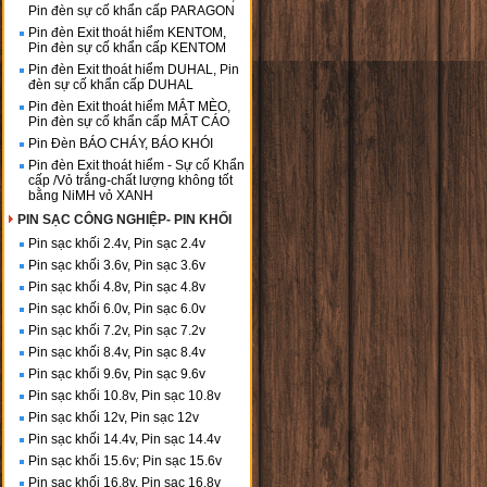
Pin đèn sự cố khẩn cấp PARAGON
Pin đèn Exit thoát hiểm KENTOM,
Pin đèn sự cố khẩn cấp KENTOM
Pin đèn Exit thoát hiểm DUHAL, Pin
đèn sự cố khẩn cấp DUHAL
Pin đèn Exit thoát hiểm MẮT MÈO,
Pin đèn sự cố khẩn cấp MẮT CÁO
Pin Đèn BÁO CHÁY, BÁO KHÓI
Pin đèn Exit thoát hiểm - Sự cố Khẩn
cấp /Vỏ trắng-chất lượng không tốt
bằng NiMH vỏ XANH
PIN SẠC CÔNG NGHIỆP- PIN KHỐI
Pin sạc khối 2.4v, Pin sạc 2.4v
Pin sạc khối 3.6v, Pin sạc 3.6v
Pin sạc khối 4.8v, Pin sạc 4.8v
Pin sạc khối 6.0v, Pin sạc 6.0v
Pin sạc khối 7.2v, Pin sạc 7.2v
Pin sạc khối 8.4v, Pin sạc 8.4v
Pin sạc khối 9.6v, Pin sạc 9.6v
Pin sạc khối 10.8v, Pin sạc 10.8v
Pin sạc khối 12v, Pin sạc 12v
Pin sạc khối 14.4v, Pin sạc 14.4v
Pin sạc khối 15.6v; Pin sạc 15.6v
Pin sạc khối 16.8v, Pin sạc 16.8v