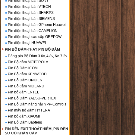
Pin điện thoại bàn SONY
Pin điện thoại bàn VTECH
Pin điện thoại bàn SHARPS
Pin điện thoại bàn SIEMENS
Pin điện thoại bàn GPhone Huawei
Pin điện thoại bàn CAMELION
Pin điện thoại cao cấp GREPOW
Pin điện thoại HUAWEI
PIN BỘ ĐÀM-THAY PIN BỘ ĐÀM
Đóng pin Bộ Đàm 3.6v, 4.8v, 6v, 7.2v
Pin Bộ đàm MOTOROLA
Pin Bộ Đàm iCOM
Pin Bộ đàm KENWOOD
Pin Bộ Đàm UNIDEN
Pin Bộ đàm MIDLAND
Pin bộ đàm ENTEL
Pin Bộ Đàm YAESU-VERTEX
Pin Bộ Đàm hàng hải NPP-Controls
Pin máy bộ đàm HYTERA
Pin bộ đàm XIAOMI
Pin Bộ Đàm Baofeng
PIN ĐÈN EXIT THOÁT HIỂM, PIN ĐÈN
SỰ CỐ KHẨN CẤP