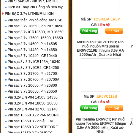
Pin SR44SW - Pin 357, Pin 303
Dịch vụ Thay Pin Đồng hồ đeo tay
PIN SẠC 3.7v LITHIUM LI-ION
Mã SP:
TOSHIBA ER6V
Pin sạc thân Pin có cổng sạc USB
Giá
Liên hệ
Pin sạc 3.7v 18650, Pin INR18650
Pin sạc 3.7v ICR18500, IMR18350
Pin sạc 3.7v 17500, 16500, 16650
Mitsubishi ER6VC119B; Pin
Pin sạc 3.7v 14500, Pin 14505
nuôi nguồn Mitsubishi
Pin sạc 3.7v 14430, Pin 14650
ER6VC119B lithium 3.6v AA
2000mAh _Xuất xứ Nhật
Pin sạc 3.7v 10440, ICR10440
Pin sạc 3v-3.7v ICR123A, 16340
Pin sạc 3v-3.7v ICR2, CR14250
Pin sạc 3.7v 21700, Pin 21700
Pin sạc 3.7v 20700, Pin 20700A
Pin sạc 3.7v 20650, Pin 26800
Pin sạc 3.7v 26650, Pin 26650
Mã SP:
ER6VC119B
Pin 3.2v LifeP04 14505, 14330
Giá
Liên hệ
Pin 3.2v LifeP04 18650, 26650
Pin 3.2v LifeP04 32700, 32140
Pin sạc 18650 3.7v PANASONIC
Pin Toshiba ER6VCT; Pin nuôi
T
Pin sạc 18650 3.7v hiệu EVE
nguồn Toshiba ER6VCT lithium
Â
Pin sạc 18650 3.7v NITECORE
3.6v AA 2000mAh _Xuất xứ
Nhật