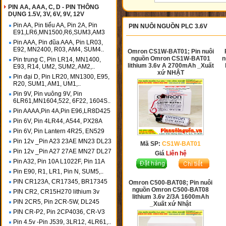
PIN AA, AAA, C, D - PIN THÔNG
DỤNG 1.5V, 3V, 6V, 9V, 12V
Pin AA, Pin tiểu AA, Pin 2A, Pin
PIN NUÔI NGUỒN PLC 3.6V
E91,LR6,MN1500,R6,SUM3,AM3
Pin AAA, Pin đũa AAA, Pin LR03,
E92, MN2400, R03, AM4, SUM4..
Omron CS1W-BAT01; Pin nuôi
nguồn Omron CS1W-BAT01
n
Pin trung C, Pin LR14, MN1400,
lithium 3.6v A 2700mAh _Xuất
E93, R14, UM2, SUM2, AM2,..
xứ NHẬT
Pin đại D, Pin LR20, MN1300, E95,
R20, SUM1, AM1, UM1,..
Pin 9V, Pin vuông 9V, Pin
6LR61,MN1604,522, 6F22, 1604S..
Pin AAAA,Pin 4A,Pin E96,LR8D425
Pin 6V, Pin 4LR44, A544, PX28A
Pin 6V, Pin Lantern 4R25, EN529
Pin 12v _Pin A23 23AE MN23 DL23
Mã SP:
CS1W-BAT01
Pin 12v _Pin A27 27AE MN27 DL27
Giá
Liên hệ
Pin A32, Pin 10A L1022F, Pin 11A
Pin E90, R1, LR1, Pin N, SUM5,..
PIN CR123A, CR17345, BR17345
Omron C500-BAT08; Pin nuôi
nguồn Omron C500-BAT08
PIN CR2, CR15H270 lithium 3v
lithium 3.6v 2/3A 1600mAh
PIN 2CR5, Pin 2CR-5W, DL245
_Xuất xứ Nhật
PIN CR-P2, Pin 2CP4036, CR-V3
Pin 4.5v -Pin J539, 3LR12, 4LR61,..