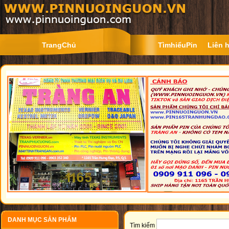
TrangChủ
TìmhiểuPin
Liên 
DANH MỤC SẢN PHẨM
Tìm kiếm