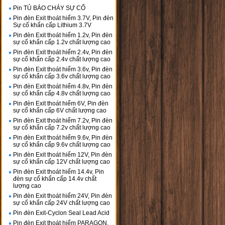
Pin TỦ BÁO CHÁY SỰ CỐ
Pin đèn Exit thoát hiểm 3.7V, Pin đèn
Sự cố khẩn cấp Lithium 3.7V
Pin đèn Exit thoát hiểm 1.2v, Pin đèn
sự cố khẩn cấp 1.2v chất lượng cao
Pin đèn Exit thoát hiểm 2.4v, Pin đèn
sự cố khẩn cấp 2.4v chất lượng cao
Pin đèn Exit thoát hiểm 3.6v, Pin đèn
sự cố khẩn cấp 3.6v chất lượng cao
Pin đèn Exit thoát hiểm 4.8v, Pin đèn
sự cố khẩn cấp 4.8v chất lượng cao
Pin đèn Exit thoát hiểm 6V, Pin đèn
sự cố khẩn cấp 6V chất lượng cao
Pin đèn Exit thoát hiểm 7.2v, Pin đèn
sự cố khẩn cấp 7.2v chất lượng cao
Pin đèn Exit thoát hiểm 9.6v, Pin đèn
sự cố khẩn cấp 9.6v chất lượng cao
Pin đèn Exit thoát hiểm 12V, Pin đèn
sự cố khẩn cấp 12V chất lượng cao
Pin đèn Exit thoát hiểm 14.4v, Pin
đèn sự cố khẩn cấp 14.4v chất
lượng cao
Pin đèn Exit thoát hiểm 24V, Pin đèn
sự cố khẩn cấp 24V chất lượng cao
Pin đèn Exit-Cyclon Seal Lead Acid
Pin đèn Exit thoát hiểm PARAGON,