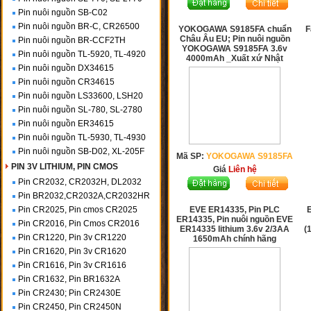
Pin nuôi nguồn SB-C02
Pin nuôi nguồn BR-C, CR26500
YOKOGAWA S9185FA chuẩn
F
Châu Âu EU; Pin nuôi nguồn
Pin nuôi nguồn BR-CCF2TH
YOKOGAWA S9185FA 3.6v
Pin nuôi nguồn TL-5920, TL-4920
4000mAh _Xuất xứ Nhật
Pin nuôi nguồn DX34615
Pin nuôi nguồn CR34615
Pin nuôi nguồn LS33600, LSH20
Pin nuôi nguồn SL-780, SL-2780
Pin nuôi nguồn ER34615
Pin nuôi nguồn TL-5930, TL-4930
Pin nuôi nguồn SB-D02, XL-205F
Mã SP:
YOKOGAWA S9185FA
PIN 3V LITHIUM, PIN CMOS
Giá
Liên hệ
Pin CR2032, CR2032H, DL2032
Pin BR2032,CR2032A,CR2032HR
Pin CR2025, Pin cmos CR2025
EVE ER14335, Pin PLC
ER14335, Pin nuôi nguồn EVE
Pin CR2016, Pin Cmos CR2016
ER14335 lithium 3.6v 2/3AA
(
Pin CR1220, Pin 3v CR1220
1650mAh chính hãng
Pin CR1620, Pin 3v CR1620
Pin CR1616, Pin 3v CR1616
Pin CR1632, Pin BR1632A
Pin CR2430; Pin CR2430E
Pin CR2450, Pin CR2450N