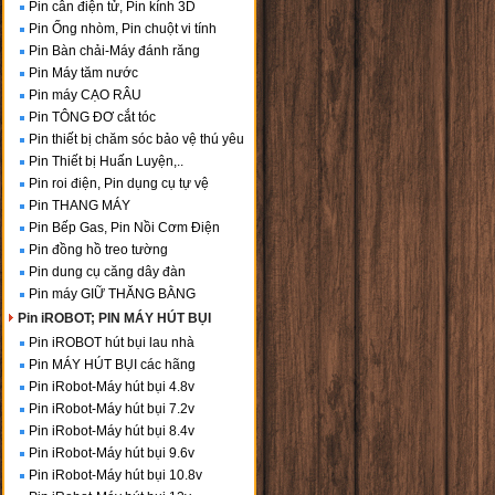
Pin cân điện tử, Pin kính 3D
Pin Ống nhòm, Pin chuột vi tính
Pin Bàn chải-Máy đánh răng
Pin Máy tăm nước
Pin máy CẠO RÂU
Pin TÔNG ĐƠ cắt tóc
Pin thiết bị chăm sóc bảo vệ thú yêu
Pin Thiết bị Huấn Luyện,..
Pin roi điện, Pin dụng cụ tự vệ
Pin THANG MÁY
Pin Bếp Gas, Pin Nồi Cơm Điện
Pin đồng hồ treo tường
Pin dung cụ căng dây đàn
Pin máy GIỮ THĂNG BẰNG
Pin iROBOT; PIN MÁY HÚT BỤI
Pin iROBOT hút bụi lau nhà
Pin MÁY HÚT BỤI các hãng
Pin iRobot-Máy hút bụi 4.8v
Pin iRobot-Máy hút bụi 7.2v
Pin iRobot-Máy hút bụi 8.4v
Pin iRobot-Máy hút bụi 9.6v
Pin iRobot-Máy hút bụi 10.8v