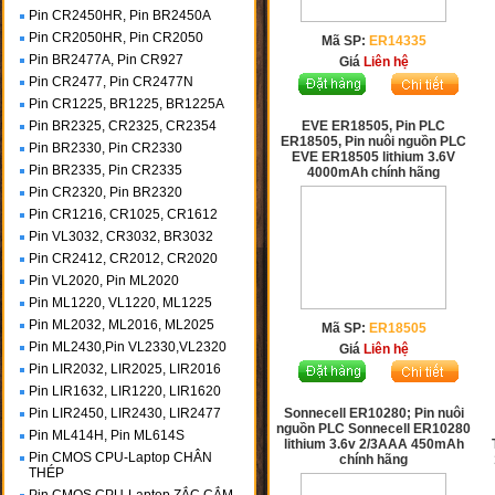
Pin CR2450HR, Pin BR2450A
Pin CR2050HR, Pin CR2050
Mã SP:
ER14335
Pin BR2477A, Pin CR927
Giá
Liên hệ
Pin CR2477, Pin CR2477N
Pin CR1225, BR1225, BR1225A
Pin BR2325, CR2325, CR2354
EVE ER18505, Pin PLC
ER18505, Pin nuôi nguồn PLC
Pin BR2330, Pin CR2330
EVE ER18505 lithium 3.6V
Pin BR2335, Pin CR2335
4000mAh chính hãng
Pin CR2320, Pin BR2320
Pin CR1216, CR1025, CR1612
Pin VL3032, CR3032, BR3032
Pin CR2412, CR2012, CR2020
Pin VL2020, Pin ML2020
Pin ML1220, VL1220, ML1225
Pin ML2032, ML2016, ML2025
Mã SP:
ER18505
Pin ML2430,Pin VL2330,VL2320
Giá
Liên hệ
Pin LIR2032, LIR2025, LIR2016
Pin LIR1632, LIR1220, LIR1620
Pin LIR2450, LIR2430, LIR2477
Sonnecell ER10280; Pin nuôi
nguồn PLC Sonnecell ER10280
Pin ML414H, Pin ML614S
lithium 3.6v 2/3AAA 450mAh
Pin CMOS CPU-Laptop CHÂN
chính hãng
THÉP