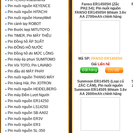
Pin TEXAS Instruments
Fanso ER14505H (Zắc
Pin nuôi nguồn KEYENCE
PH2.54); Pin nuôi nguồn
Pin nuôi nguồn HITACHI
FANSO ER14505H lithium 3.6v
AA 2700mAh chính hãng
Pin nuôi nguồn HoneyWell
Pin cánh tay ROBOT
Pin thước kẹp MITUTOYO
Pin TIMER, Pin MÁY THÊU
Pin Đồng hồ ÁP SUẤT
Pin ĐỒNG HỒ NƯỚC
Pin Đồng hồ đo MỨC LỎNG
Mã SP:
FANSO ER14505H
Pin máy ép phun SUMITOMO
Giá
Liên hệ
Pin Vòi TOTO, Pin LAVABO
Pin đầu dò MÁY PHAY
Pin nuôi nguồn THANG MÁY
Sunmoon ER14505 (Loại có
Pin hàng Hải, Pin JOTRON
ZẮC CẮM), Pin nuôi nguồn
Pin nuôi nguồn HEIDELBERG
Sunmoon ER14505 lithium 3.6v
AA 2600mAh chính hãng
Pin máy Đếm Lượt Người
Pin nuôi nguồn ER14250
Pin nuôi nguồn LS14250
Pin nuôi nguồn SB-AA02
Pin nuôi nguồn ER3V
Pin nuôi nguồn ER3
Pin nuôi nguồn SL-350