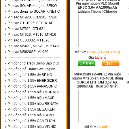
Pin sạc SOLAR đồng hồ CASIO
Pin nuôi nguồn PLC Maxell
Pin sạc SOLAR đồng hồ SEIKO
ER6C 3.6v AA1800mAh
Pin sạc đồng hồ SOLAR KINETIC
Lithium Thionyl Chloride
Pin sạc MT920, CTL920, TS920
Pin sạc CTL1025, CTL1616F
Pin sạc MT621, CTL621
Pin sạc MT616, MT516, MT416
Pin sạc CLB3032, MT1620
Pin sạc MS621, ML621, ML614S
Pin sạc MS920SE, ML920
Mã SP:
ER6C-(ER6VC119B)
-----------------------------------------------
Giá
Liên hệ
Pin đồnghồ TreoTường-Báo thức
Pin đồng hồ Daniel Wellington
Mitsubishi F2-40BL; Pin nuôi
Pin đồng hồ 1.55v-3v SEIKO
nguồn Mitsubishi F2-40BL dòng
Pin đồng hồ 1,55v ENERGIZER
SUPER LITHIUM 3.6v AA
l
Pin đồng hồ 1,55v PANASONIC
1800mAh _Xuất xứ Nhật
Pin đồng hồ 1,55v hiệu MURATA
Pin đồng hồ 1,55v hiệu MAXELL
Pin đồng hồ 1,55v hiệu RENATA
Pin đồng hồ 1,55v SEIZAIKEN
Pin đồng hồ 1,55v hiệu SONY
Pin đồng hồ 1,55v CAMELION
Pin đồng hồ 1,55v hiệu VINNIC
Mã SP:
F2-40BL