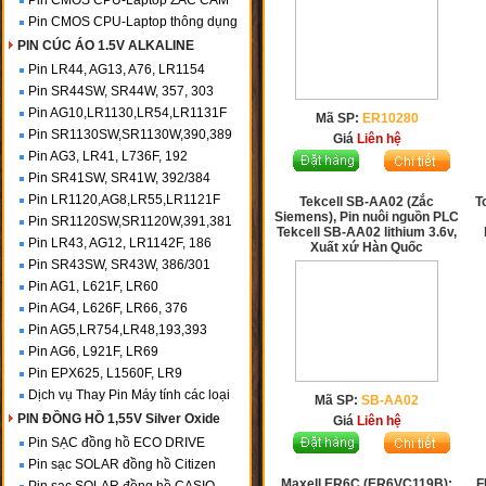
Pin CMOS CPU-Laptop ZẮC CẮM
Pin CMOS CPU-Laptop thông dụng
PIN CÚC ÁO 1.5V ALKALINE
Pin LR44, AG13, A76, LR1154
Pin SR44SW, SR44W, 357, 303
Pin AG10,LR1130,LR54,LR1131F
Mã SP:
ER10280
Pin SR1130SW,SR1130W,390,389
Giá
Liên hệ
Pin AG3, LR41, L736F, 192
Pin SR41SW, SR41W, 392/384
Pin LR1120,AG8,LR55,LR1121F
Tekcell SB-AA02 (Zắc
T
Siemens), Pin nuôi nguồn PLC
Pin SR1120SW,SR1120W,391,381
Tekcell SB-AA02 lithium 3.6v,
Pin LR43, AG12, LR1142F, 186
Xuất xứ Hàn Quốc
Pin SR43SW, SR43W, 386/301
Pin AG1, L621F, LR60
Pin AG4, L626F, LR66, 376
Pin AG5,LR754,LR48,193,393
Pin AG6, L921F, LR69
Pin EPX625, L1560F, LR9
Dịch vụ Thay Pin Máy tính các loại
Mã SP:
SB-AA02
PIN ĐỒNG HỒ 1,55V Silver Oxide
Giá
Liên hệ
Pin SẠC đồng hồ ECO DRIVE
Pin sạc SOLAR đồng hồ Citizen
Maxell ER6C (ER6VC119B);
F