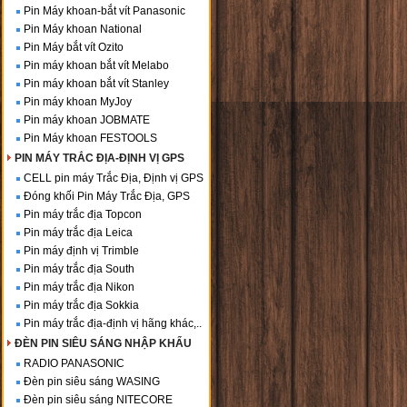
Pin Máy khoan-bắt vít Panasonic
Pin Máy khoan National
Pin Máy bắt vít Ozito
Pin máy khoan bắt vít Melabo
Pin máy khoan bắt vít Stanley
Pin máy khoan MyJoy
Pin máy khoan JOBMATE
Pin Máy khoan FESTOOLS
PIN MÁY TRẮC ĐỊA-ĐỊNH VỊ GPS
CELL pin máy Trắc Địa, Định vị GPS
Đóng khối Pin Máy Trắc Địa, GPS
Pin máy trắc địa Topcon
Pin máy trắc địa Leica
Pin máy định vị Trimble
Pin máy trắc địa South
Pin máy trắc địa Nikon
Pin máy trắc địa Sokkia
Pin máy trắc địa-định vị hãng khác,..
ĐÈN PIN SIÊU SÁNG NHẬP KHẨU
RADIO PANASONIC
Đèn pin siêu sáng WASING
Đèn pin siêu sáng NITECORE