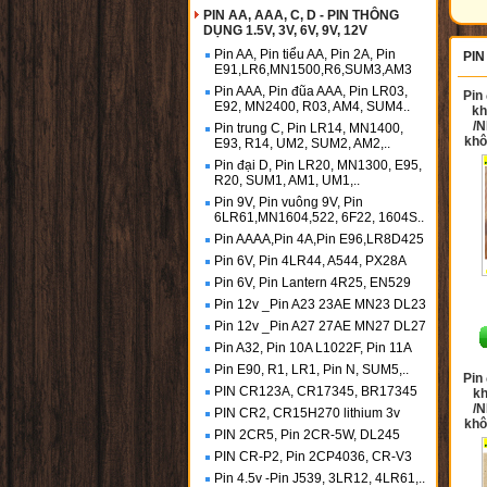
PIN AA, AAA, C, D - PIN THÔNG
DỤNG 1.5V, 3V, 6V, 9V, 12V
Pin AA, Pin tiểu AA, Pin 2A, Pin
PIN
E91,LR6,MN1500,R6,SUM3,AM3
Pin AAA, Pin đũa AAA, Pin LR03,
Pin
E92, MN2400, R03, AM4, SUM4..
kh
/N
Pin trung C, Pin LR14, MN1400,
khô
E93, R14, UM2, SUM2, AM2,..
Pin đại D, Pin LR20, MN1300, E95,
R20, SUM1, AM1, UM1,..
Pin 9V, Pin vuông 9V, Pin
6LR61,MN1604,522, 6F22, 1604S..
Pin AAAA,Pin 4A,Pin E96,LR8D425
Pin 6V, Pin 4LR44, A544, PX28A
Pin 6V, Pin Lantern 4R25, EN529
Pin 12v _Pin A23 23AE MN23 DL23
Pin 12v _Pin A27 27AE MN27 DL27
Pin A32, Pin 10A L1022F, Pin 11A
Pin E90, R1, LR1, Pin N, SUM5,..
Pin
PIN CR123A, CR17345, BR17345
k
/N
PIN CR2, CR15H270 lithium 3v
khô
PIN 2CR5, Pin 2CR-5W, DL245
PIN CR-P2, Pin 2CP4036, CR-V3
Pin 4.5v -Pin J539, 3LR12, 4LR61,..