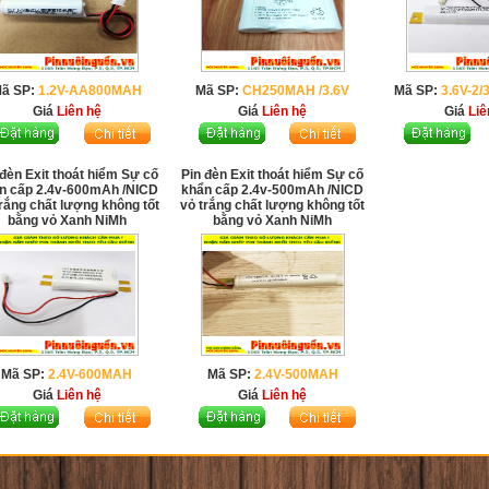
ã SP:
1.2V-AA800MAH
Mã SP:
CH250MAH /3.6V
Mã SP:
3.6V-2
Giá
Liên hệ
Giá
Liên hệ
Giá
Liê
 đèn Exit thoát hiểm Sự cố
Pin đèn Exit thoát hiểm Sự cố
n cấp 2.4v-600mAh /NICD
khẩn cấp 2.4v-500mAh /NICD
trắng chất lượng không tốt
vỏ trắng chất lượng không tốt
bằng vỏ Xanh NiMh
bằng vỏ Xanh NiMh
Mã SP:
2.4V-600MAH
Mã SP:
2.4V-500MAH
Giá
Liên hệ
Giá
Liên hệ