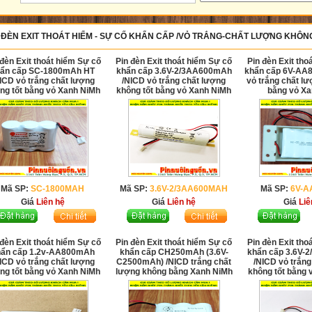
 ĐÈN EXIT THOÁT HIỂM - SỰ CỐ KHẨN CẤP /VỎ TRẮNG-CHẤT LƯỢNG KHÔ
 đèn Exit thoát hiểm Sự cố
Pin đèn Exit thoát hiểm Sự cố
Pin đèn Exit tho
ẩn cấp SC-1800mAh HT
khẩn cấp 3.6V-2/3AA600mAh
khẩn cấp 6V-AA
ICD vỏ trắng chất lượng
/NICD vỏ trắng chất lượng
vỏ trắng chất lư
ng tốt bằng vỏ Xanh NiMh
không tốt bằng vỏ Xanh NiMh
bằng vỏ Xa
Mã SP:
SC-1800MAH
Mã SP:
3.6V-2/3AA600MAH
Mã SP:
6V-
Giá
Liên hệ
Giá
Liên hệ
Giá
Liê
 đèn Exit thoát hiểm Sự cố
Pin đèn Exit thoát hiểm Sự cố
Pin đèn Exit tho
hẩn cấp 1.2v-AA800mAh
khẩn cấp CH250mAh (3.6V-
khẩn cấp 3.6V
ICD vỏ trắng chất lượng
C2500mAh) /NICD trắng chất
/NICD vỏ trắng
ng tốt bằng vỏ Xanh NiMh
lượng không bằng Xanh NiMh
không tốt bằng 