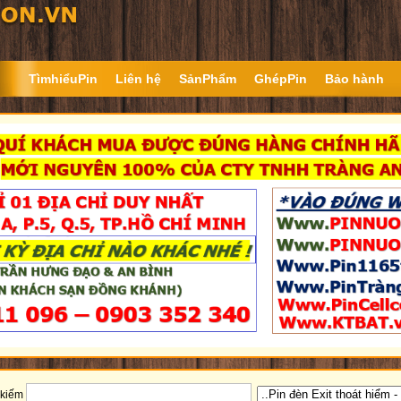
TìmhiểuPin
Liên hệ
SảnPhẩm
GhépPin
Bảo hành
 kiếm