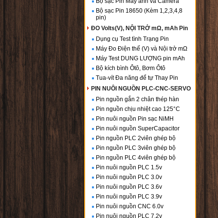
Bộ sạc Pin Máy ảnh và Camera
Bộ sạc Pin 18650 (Kèm 1,2,3,4,8
pin)
ĐO Volts(V), NỘI TRỞ mΩ, mAh Pin
Dụng cụ Test tình Trạng Pin
Máy Đo Điện thế (V) và Nội trở mΩ
Máy Test DUNG LƯỢNG pin mAh
Bộ kích bình Ôtô, Bơm Ôtô
Tua-vít Đa năng để tự Thay Pin
PIN NUÔI NGUỒN PLC-CNC-SERVO
Pin nguồn gắn 2 chân thép hàn
Pin nguồn chịu nhiệt cao 125°C
Pin nuôi nguồn Pin sạc NiMH
Pin nuôi nguồn SuperCapacitor
Pin nguồn PLC 2viên ghép bộ
Pin nguồn PLC 3viên ghép bộ
Pin nguồn PLC 4viên ghép bộ
Pin nuôi nguồn PLC 1.5v
Pin nuôi nguồn PLC 3.0v
Pin nuôi nguồn PLC 3.6v
Pin nuôi nguồn PLC 3.9v
Pin nuôi nguồn CNC 6.0v
Pin nuôi nguồn PLC 7.2v