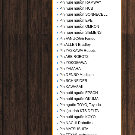
Pin nuôi nguồn RAMWAY
Pin nuôi nguồn HCB
Pin nuôi nguồn SONNECELL
Pin nuôi nguồn EVE
Pin nuôi nguồn OMRON
Pin nuôi nguồn SIEMENS
Pin FANUC/GE Fanuc
Pin ALLEN Bradley
Pin YASKAWA Robots
Pin ABB ROBOTS
Pin YOKOGAWA
Pin YAMAHA
Pin DENSO Modicon
Pin SCHNEIDER
Pin KAWASAKI
Pin nuôi nguồn EPSON
Pin nuôi nguồn OKUMA
Pin nguồn TOYO, Toyoda
Pin lập trình KTS DELTA
Pin nuôi nguồn KOYO
Pin NACHI Robotics
Pin MATSUSHITA