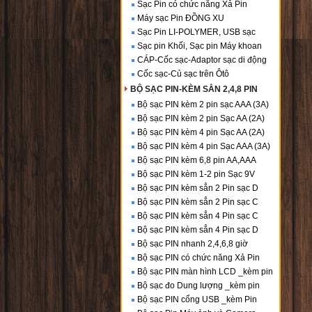
Sạc Pin có chức năng Xả Pin
Máy sạc Pin ĐỒNG XU
Sạc Pin LI-POLYMER, USB sạc
Sạc pin Khối, Sạc pin Máy khoan
CÁP-Cốc sạc-Adaptor sạc di động
Cốc sạc-Củ sạc trên Ôtô
BỘ SẠC PIN-KÈM SẲN 2,4,8 PIN
Bộ sạc PIN kèm 2 pin sạc AAA (3A)
Bộ sạc PIN kèm 2 pin Sạc AA (2A)
Bộ sạc PIN kèm 4 pin Sạc AA (2A)
Bộ sạc PIN kèm 4 pin Sạc AAA (3A)
Bộ sạc PIN kèm 6,8 pin AA,AAA
Bộ sạc PIN kèm 1-2 pin Sạc 9V
Bộ sạc PIN kèm sẳn 2 Pin sạc D
Bộ sạc PIN kèm sẳn 2 Pin sạc C
Bộ sạc PIN kèm sẳn 4 Pin sạc C
Bộ sạc PIN kèm sẳn 4 Pin sạc D
Bộ sạc PIN nhanh 2,4,6,8 giờ
Bộ sạc PIN có chức năng Xả Pin
Bộ sạc PIN màn hình LCD _kèm pin
Bộ sạc đo Dung lượng _kèm pin
Bộ sạc PIN cổng USB _kèm Pin