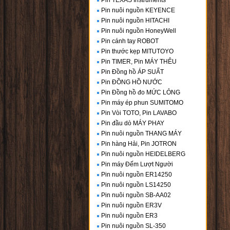
Pin TEXAS Instruments
Pin nuôi nguồn KEYENCE
Pin nuôi nguồn HITACHI
Pin nuôi nguồn HoneyWell
Pin cánh tay ROBOT
Pin thước kẹp MITUTOYO
Pin TIMER, Pin MÁY THÊU
Pin Đồng hồ ÁP SUẤT
Pin ĐỒNG HỒ NƯỚC
Pin Đồng hồ đo MỨC LỎNG
Pin máy ép phun SUMITOMO
Pin Vòi TOTO, Pin LAVABO
Pin đầu dò MÁY PHAY
Pin nuôi nguồn THANG MÁY
Pin hàng Hải, Pin JOTRON
Pin nuôi nguồn HEIDELBERG
Pin máy Đếm Lượt Người
Pin nuôi nguồn ER14250
Pin nuôi nguồn LS14250
Pin nuôi nguồn SB-AA02
Pin nuôi nguồn ER3V
Pin nuôi nguồn ER3
Pin nuôi nguồn SL-350