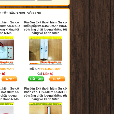
NG TỐT BẰNG NIMH VỎ XANH
át hiểm Sự cố
Pin đèn Exit thoát hiểm Sự cố
800mAh /NICD
khẩn cấp 6v-D4500mAh /NICD
ợng không tốt
vỏ trắng chất lượng không tốt
nh NiMh
bằng vỏ Xanh NiMh
AA800MAH
Mã SP:
6V-D4500MAH
n hệ
Giá
Liên hệ
át hiểm Sự cố
Pin đèn Exit thoát hiểm Sự cố
-2/3AA300mAh
khẩn cấp 3.6v-600mAh /NICD
 chất lượng
vỏ trắng chất lượng không tốt
vỏ Xanh NiMh
bằng vỏ Xanh NiMh