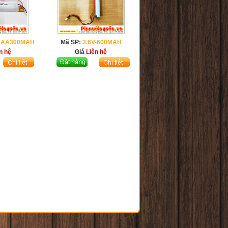
/3AA300MAH
Mã SP:
3.6V-600MAH
n hệ
Giá
Liên hệ